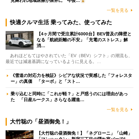
見舞われ地域医療が限界に 今後…
一覧を見る
快適クルマ生活 乗ってみた、使ってみた
【4ヶ月間で受注累計6000台】BEV普及の障壁と
なる「航続距離の不安」「充電のストレス」解
消…
あれほどもてはやされていた「EV（BEV）シフト」の潮流も、
最近では減速基調になっているように見える。…
《雪道の対応力を検証》シビアな状況で実感した「フォレスタ
ー」の真価 「ターボ」と「スト…
乗り込むと同時に「これが軽？」と戸惑うのには理由があっ
た 「日産ルークス」さらなる躍進…
一覧を見る
大竹聡の「昼酒御免！」
【大竹聡の昼酒御免！】「ネグローニ」「山崎」