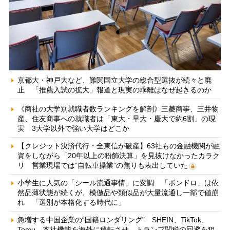
京都大・神戸大など、難関国立大学の総合型選抜が続々と廃
止 「推薦入試の拡大」報道と現実の乖離はなぜ起きるのか
《商社の大学別就職者数ランキングを解剖》三菱商事、三井物
産、住友商事への就職者は「東大・早大・慶大で約6割」の現
実 3大学以外で強い大学はどこか
【クレジット決済代行・全東信が破産】63社もの金融機関が融
資をしながら「20年以上の粉飾決算」を見抜けなかったカラク
リ 営業現場では“自転車操業”の焦りも表出していた
小学生に人気の「シール流通事情」に変調 「ボンドロ」は依
然品薄状態が続くが、模倣品や類似品が大量流通し一部で値崩
れ 「選別が本格化する時代に」
急増する中国企業の“国籍ロンダリング” SHEIN、TikTok、
Temu…本社機能を海外に移転させ、トランプ関税の回避を狙