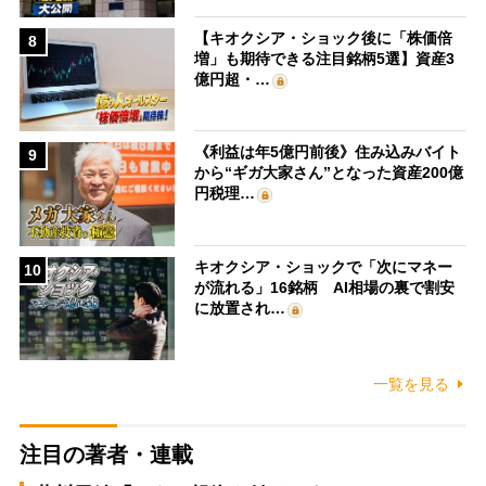
【キオクシア・ショック後に「株価倍
8
増」も期待できる注目銘柄5選】資産3
億円超・…
《利益は年5億円前後》住み込みバイト
9
から“ギガ大家さん”となった資産200億
円税理…
キオクシア・ショックで「次にマネー
10
が流れる」16銘柄 AI相場の裏で割安
に放置され…
一覧を見る
注目の著者・連載