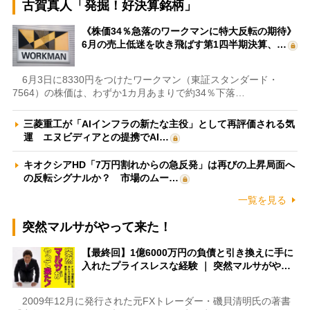
古賀真人「発掘！好決算銘柄」
《株価34％急落のワークマンに特大反転の期待》
6月の売上低迷を吹き飛ばす第1四半期決算、…
6月3日に8330円をつけたワークマン（東証スタンダード・
7564）の株価は、わずか1カ月あまりで約34％下落…
三菱重工が「AIインフラの新たな主役」として再評価される気
運 エヌビディアとの提携でAI…
キオクシアHD「7万円割れからの急反発」は再びの上昇局面へ
の反転シグナルか？ 市場のムー…
一覧を見る
突然マルサがやって来た！
【最終回】1億6000万円の負債と引き換えに手に
入れたプライスレスな経験 ｜ 突然マルサがや…
2009年12月に発行された元FXトレーダー・磯貝清明氏の著書