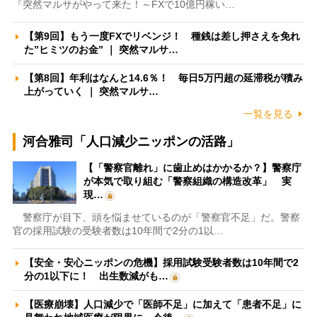
『突然マルサがやって来た！～FXで10億円稼い…
【第9回】もう一度FXでリベンジ！ 種銭は差し押さえを免れ
た”ヒミツのお金” ｜ 突然マルサ…
【第8回】年利はなんと14.6％！ 毎日5万円超の延滞税が積み
上がっていく ｜ 突然マルサ…
一覧を見る
河合雅司「人口減少ニッポンの活路」
【「警察官離れ」に歯止めはかかるか？】警察庁
が本気で取り組む「警察組織の構造改革」 実
現…
警察庁が目下、頭を悩ませているのが「警察官不足」だ。警察
官の採用試験の受験者数は10年間で2分の1以…
【安全・安心ニッポンの危機】採用試験受験者数は10年間で2
分の1以下に！ 出生数減がも…
【医療崩壊】人口減少で「医師不足」に加えて「患者不足」に