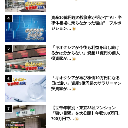
資産10億円超の投資家が明かす“AI・半
4
導体相場に乗らなかった理由” フルポ
ジション…
「キオクシアが今後も利益を出し続け
5
るかは分からない」資産11億円の個人
投資家が…
「キオクシアが再び株価10万円になる
6
日は遠い」資産3億円超のサラリーマン
投資家が…
【世帯年収別・東京23区マンション
7
「狙い目駅」を大公開】年収500万円、
700万円で…