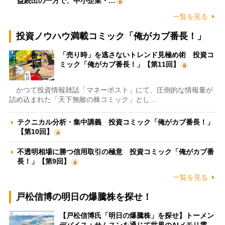
益続出の一方で、中小企業・…
一覧を見る
投資ノウハウ満載コミック「俺がカブ番長！」
「売り時」を逃さないトレンド見極め術 投資コ
ミック「俺がカブ番長！」【第11回】
かつて投資情報雑誌「マネーポスト」にて、圧倒的な情報量が
詰め込まれた「天下無敵の株コミック」とし…
テクニカル分析・集中講義 投資コミック「俺がカブ番長！」
【第10回】
不透明相場に勝つ信用取引の極意 投資コミック「俺がカブ番
長！」【第9回】
一覧を見る
戸松信博の明日の爆騰株を探せ！
【戸松信博氏「明日の爆騰株」を探せ】トーメン