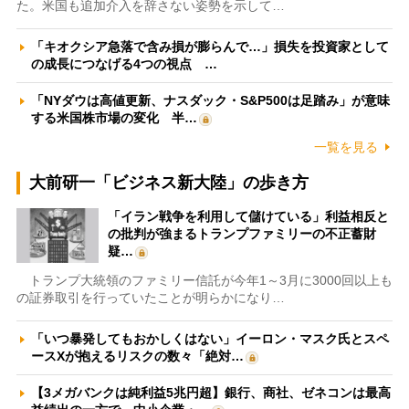
た。米国も追加介入を辞さない姿勢を示して…
「キオクシア急落で含み損が膨らんで…」損失を投資家として
の成長につなげる4つの視点 …
「NYダウは高値更新、ナスダック・S&P500は足踏み」が意味
する米国株市場の変化 半…
一覧を見る
大前研一「ビジネス新大陸」の歩き方
「イラン戦争を利用して儲けている」利益相反と
の批判が強まるトランプファミリーの不正蓄財
疑…
トランプ大統領のファミリー信託が今年1～3月に3000回以上も
の証券取引を行っていたことが明らかになり…
「いつ暴発してもおかしくはない」イーロン・マスク氏とスペ
ースXが抱えるリスクの数々「絶対…
【3メガバンクは純利益5兆円超】銀行、商社、ゼネコンは最高