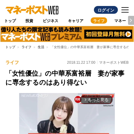
ログイン
トップ
投資
ビジネス
キャリア
ライフ
マネー
トップ
ライフ
生活
「女性優位」の中華系富裕層 妻が家事に専念するのは
ライフ
2018.11.22 17:00
マネーポストWEB
「女性優位」の中華系富裕層 妻が家事
に専念するのはあり得ない
もっと見る
arrow_forward_ios