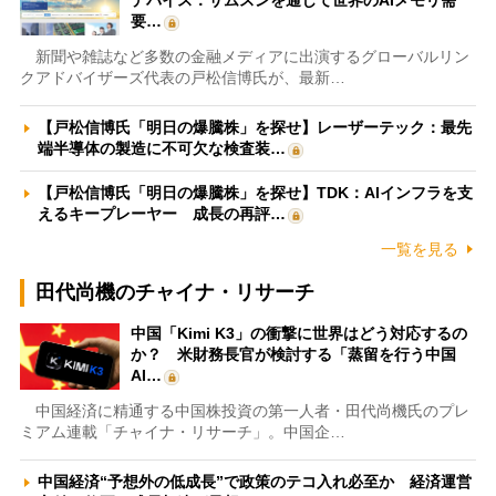
デバイス：サムスンを通じて世界のAIメモリ需
要…
新聞や雑誌など多数の金融メディアに出演するグローバルリン
クアドバイザーズ代表の戸松信博氏が、最新…
【戸松信博氏「明日の爆騰株」を探せ】レーザーテック：最先
端半導体の製造に不可欠な検査装…
【戸松信博氏「明日の爆騰株」を探せ】TDK：AIインフラを支
えるキープレーヤー 成長の再評…
一覧を見る
田代尚機のチャイナ・リサーチ
中国「Kimi K3」の衝撃に世界はどう対応するの
か？ 米財務長官が検討する「蒸留を行う中国
AI…
中国経済に精通する中国株投資の第一人者・田代尚機氏のプレ
ミアム連載「チャイナ・リサーチ」。中国企…
中国経済“予想外の低成長”で政策のテコ入れ必至か 経済運営