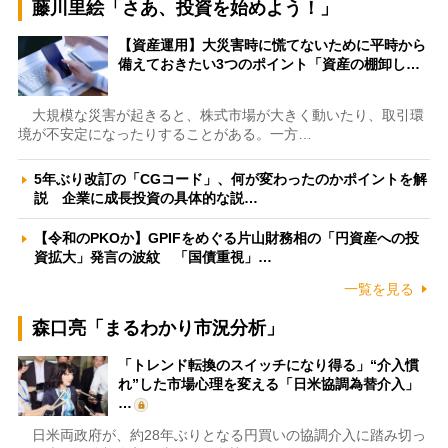
藤川里絵「さあ、投資を始めよう！」
【資産運用】大災害時に慌てないために平時から
備えておきたい3つのポイント「資産の棚卸し…
大規模な災害が起きると、株式市場が大きく動いたり、取引環
境が不安定になったりすることがある。一方…
5年ぶり改訂の「CGコード」、何が変わったのかポイントを解
説 企業に成長投資の具体的な説…
【令和のPKOか】GPIFをめぐる片山財務相の「円資産への投
資拡大」発言の波紋 「国債重視」…
一覧を見る
森口亮「まるわかり市況分析」
「トレンド転換のスイッチになり得る」“介入慣
れ”した市場心理を変える「日米協調為替介入」
…
日米両政府が、約28年ぶりとなる円買いの協調介入に踏み切っ