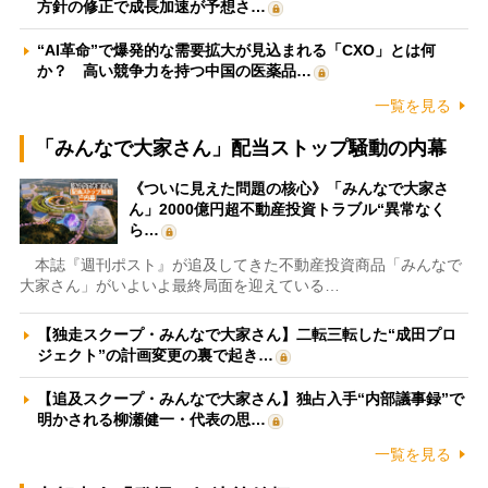
方針の修正で成長加速が予想さ…
“AI革命”で爆発的な需要拡大が見込まれる「CXO」とは何
か？ 高い競争力を持つ中国の医薬品…
一覧を見る
「みんなで大家さん」配当ストップ騒動の内幕
《ついに見えた問題の核心》「みんなで大家さ
ん」2000億円超不動産投資トラブル“異常なく
ら…
本誌『週刊ポスト』が追及してきた不動産投資商品「みんなで
大家さん」がいよいよ最終局面を迎えている…
【独走スクープ・みんなで大家さん】二転三転した“成田プロ
ジェクト”の計画変更の裏で起き…
【追及スクープ・みんなで大家さん】独占入手“内部議事録”で
明かされる柳瀬健一・代表の思…
一覧を見る