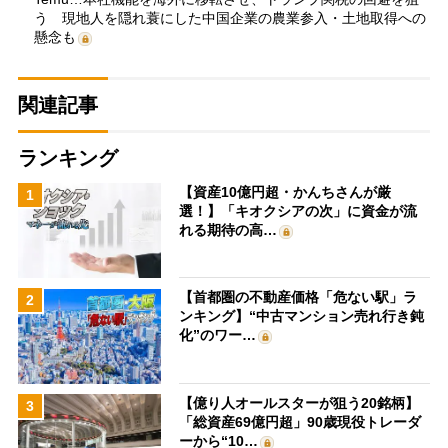
う 現地人を隠れ蓑にした中国企業の農業参入・土地取得への
懸念も
関連記事
ランキング
【資産10億円超・かんちさんが厳
1
選！】「キオクシアの次」に資金が流
れる期待の高…
【首都圏の不動産価格「危ない駅」ラ
2
ンキング】“中古マンション売れ行き鈍
化”のワー…
【億り人オールスターが狙う20銘柄】
3
「総資産69億円超」90歳現役トレーダ
ーから“10…