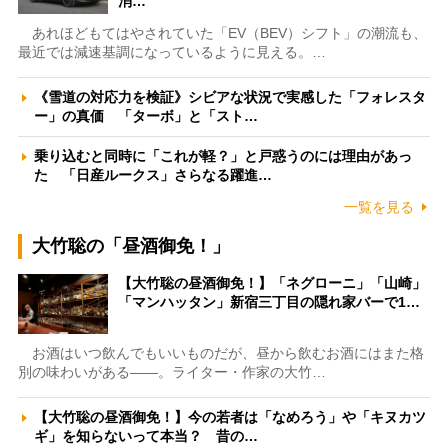
消…
あれほどもてはやされていた「EV（BEV）シフト」の潮流も、
最近では減速基調になっているように見える。…
《雪道の対応力を検証》シビアな状況で実感した「フォレスタ
ー」の真価 「ターボ」と「スト…
乗り込むと同時に「これが軽？」と戸惑うのには理由があっ
た 「日産ルークス」さらなる躍進…
一覧を見る
大竹聡の「昼酒御免！」
【大竹聡の昼酒御免！】「ネグローニ」「山崎」
「マンハッタン」新宿三丁目の隠れ家バーで1…
お酒はいつ飲んでもいいものだが、昼から飲むお酒にはまた格
別の味わいがある――。ライター・作家の大竹…
【大竹聡の昼酒御免！】今の若者は「なめろう」や「キヌカツ
ギ」を知らないって本当？ 昔の…