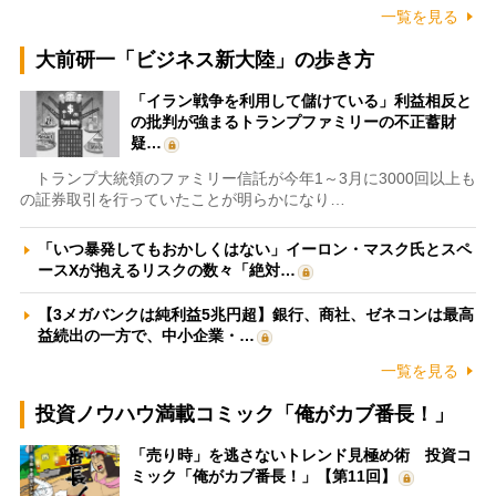
一覧を見る
大前研一「ビジネス新大陸」の歩き方
「イラン戦争を利用して儲けている」利益相反と
の批判が強まるトランプファミリーの不正蓄財
疑…
トランプ大統領のファミリー信託が今年1～3月に3000回以上も
の証券取引を行っていたことが明らかになり…
「いつ暴発してもおかしくはない」イーロン・マスク氏とスペ
ースXが抱えるリスクの数々「絶対…
【3メガバンクは純利益5兆円超】銀行、商社、ゼネコンは最高
益続出の一方で、中小企業・…
一覧を見る
投資ノウハウ満載コミック「俺がカブ番長！」
「売り時」を逃さないトレンド見極め術 投資コ
ミック「俺がカブ番長！」【第11回】