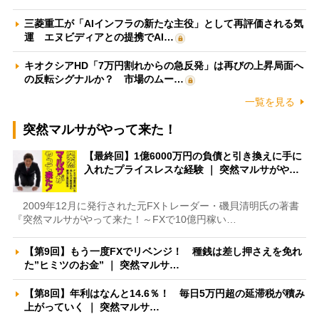
三菱重工が「AIインフラの新たな主役」として再評価される気
運 エヌビディアとの提携でAI…
キオクシアHD「7万円割れからの急反発」は再びの上昇局面へ
の反転シグナルか？ 市場のムー…
一覧を見る
突然マルサがやって来た！
【最終回】1億6000万円の負債と引き換えに手に
入れたプライスレスな経験 ｜ 突然マルサがや…
2009年12月に発行された元FXトレーダー・磯貝清明氏の著書
『突然マルサがやって来た！～FXで10億円稼い…
【第9回】もう一度FXでリベンジ！ 種銭は差し押さえを免れ
た”ヒミツのお金” ｜ 突然マルサ…
【第8回】年利はなんと14.6％！ 毎日5万円超の延滞税が積み
上がっていく ｜ 突然マルサ…