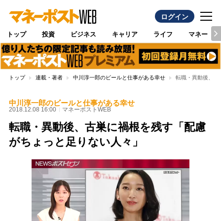
ログイン
トップ
投資
ビジネス
キャリア
ライフ
マネー
トップ
連載・著者
中川淳一郎のビールと仕事がある幸せ
転職・異動後、古
中川淳一郎のビールと仕事がある幸せ
2018.12.08 16:00
マネーポストWEB
転職・異動後、古巣に禍根を残す「配慮
がちょっと足りない人々」