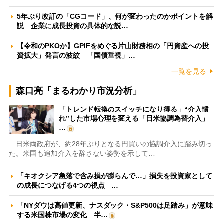
5年ぶり改訂の「CGコード」、何が変わったのかポイントを解
説 企業に成長投資の具体的な説…
【令和のPKOか】GPIFをめぐる片山財務相の「円資産への投
資拡大」発言の波紋 「国債重視」…
一覧を見る
森口亮「まるわかり市況分析」
「トレンド転換のスイッチになり得る」“介入慣
れ”した市場心理を変える「日米協調為替介入」
…
日米両政府が、約28年ぶりとなる円買いの協調介入に踏み切っ
た。米国も追加介入を辞さない姿勢を示して…
「キオクシア急落で含み損が膨らんで…」損失を投資家として
の成長につなげる4つの視点 …
「NYダウは高値更新、ナスダック・S&P500は足踏み」が意味
する米国株市場の変化 半…