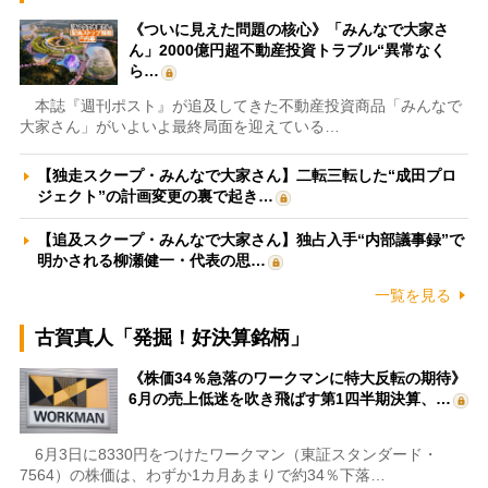
《ついに見えた問題の核心》「みんなで大家さ
ん」2000億円超不動産投資トラブル“異常なく
ら…
本誌『週刊ポスト』が追及してきた不動産投資商品「みんなで
大家さん」がいよいよ最終局面を迎えている…
【独走スクープ・みんなで大家さん】二転三転した“成田プロ
ジェクト”の計画変更の裏で起き…
【追及スクープ・みんなで大家さん】独占入手“内部議事録”で
明かされる柳瀬健一・代表の思…
一覧を見る
古賀真人「発掘！好決算銘柄」
《株価34％急落のワークマンに特大反転の期待》
6月の売上低迷を吹き飛ばす第1四半期決算、…
6月3日に8330円をつけたワークマン（東証スタンダード・
7564）の株価は、わずか1カ月あまりで約34％下落…