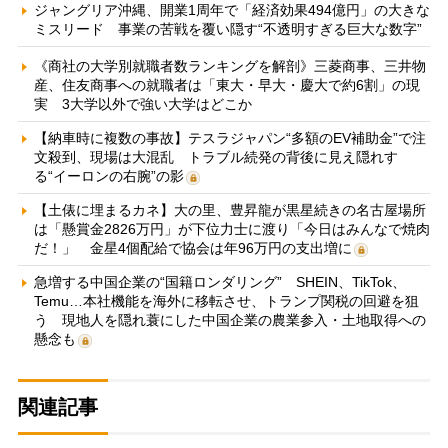
ジャングリア沖縄、開業1周年で「経済効果494億円」の大きな
ミスリード 事業の苦戦を覆い隠す“不透明すぎる巨大な数字”
《商社の大学別就職者数ランキングを解剖》三菱商事、三井物
産、住友商事への就職者は「東大・早大・慶大で約6割」の現
実 3大学以外で強い大学はどこか
【納車時に複数の事故】テスラジャパン“多額のEV補助金”で注
文殺到、現場は大混乱 トラブル続発の背後に見え隠れす
る“イーロンの右腕”の影
【土俵に埋まるカネ】大の里、豊昇龍が黒星続きの名古屋場所
は「懸賞金2826万円」が下位力士に渡り「今日はみんなで焼肉
だ！」 金星4個配給で協会は年96万円の支出増に
急増する中国企業の“国籍ロンダリング” SHEIN、TikTok、
Temu…本社機能を海外に移転させ、トランプ関税の回避を狙
う 現地人を隠れ蓑にした中国企業の農業参入・土地取得への
懸念も
関連記事