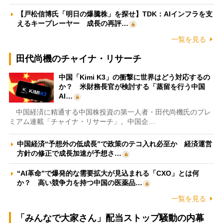
【戸松信博氏「明日の爆騰株」を探せ】TDK：AIインフラを支
えるキープレーヤー 成長の再評…
一覧を見る
田代尚機のチャイナ・リサーチ
中国「Kimi K3」の衝撃に世界はどう対応するの
か？ 米財務長官が検討する「蒸留を行う中国
AI…
中国経済に精通する中国株投資の第一人者・田代尚機氏のプレ
ミアム連載「チャイナ・リサーチ」。中国企…
中国経済“予想外の低成長”で政策のテコ入れ必至か 経済運営
方針の修正で成長加速が予想さ…
“AI革命”で爆発的な需要拡大が見込まれる「CXO」とは何
か？ 高い競争力を持つ中国の医薬品…
一覧を見る
「みんなで大家さん」配当ストップ騒動の内幕