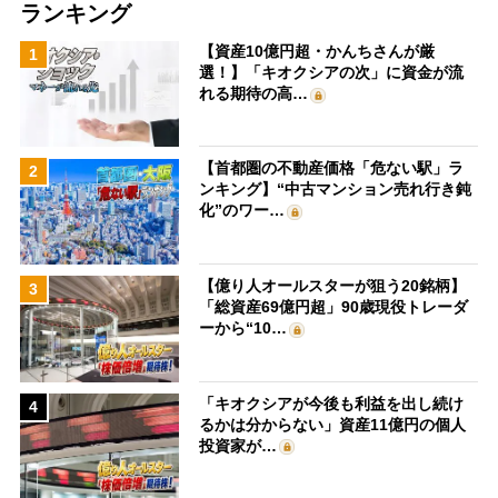
ランキング
【資産10億円超・かんちさんが厳
1
選！】「キオクシアの次」に資金が流
れる期待の高…
【首都圏の不動産価格「危ない駅」ラ
2
ンキング】“中古マンション売れ行き鈍
化”のワー…
【億り人オールスターが狙う20銘柄】
3
「総資産69億円超」90歳現役トレーダ
ーから“10…
「キオクシアが今後も利益を出し続け
4
るかは分からない」資産11億円の個人
投資家が…