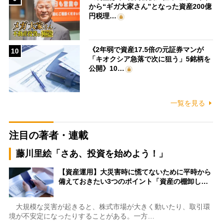
から“ギガ大家さん”となった資産200億
円税理…
《2年弱で資産17.5倍の元証券マンが
10
「キオクシア急落で次に狙う」5銘柄を
公開》10…
一覧を見る
注目の著者・連載
藤川里絵「さあ、投資を始めよう！」
【資産運用】大災害時に慌てないために平時から
備えておきたい3つのポイント「資産の棚卸し…
大規模な災害が起きると、株式市場が大きく動いたり、取引環
境が不安定になったりすることがある。一方…