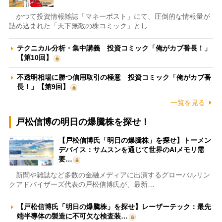
かつて投資情報雑誌「マネーポスト」にて、圧倒的な情報量が
詰め込まれた「天下無敵の株コミック」とし…
テクニカル分析・集中講義 投資コミック「俺がカブ番長！」
【第10回】
不透明相場に勝つ信用取引の極意 投資コミック「俺がカブ番
長！」【第9回】
一覧を見る
戸松信博の明日の爆騰株を探せ！
【戸松信博氏「明日の爆騰株」を探せ】トーメン
デバイス：サムスンを通じて世界のAIメモリ需
要…
新聞や雑誌など多数の金融メディアに出演するグローバルリン
クアドバイザーズ代表の戸松信博氏が、最新…
【戸松信博氏「明日の爆騰株」を探せ】レーザーテック：最先
端半導体の製造に不可欠な検査装…