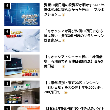
資産10億円超の投資家が明かす“AI・半
5
導体相場に乗らなかった理由” フルポ
ジション…
「キオクシアが再び株価10万円になる
6
日は遠い」資産3億円超のサラリーマン
投資家が…
【キオクシア・ショック後に「株価倍
7
増」も期待できる注目銘柄5選】資産3
億円超・…
【世帯年収別・東京23区マンション
8
「狙い目駅」を大公開】年収500万円、
700万円で…
《利益は年5億円前後》住み込みバイト
9