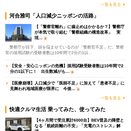
一覧を見る
河合雅司「人口減少ニッポンの活路」
【「警察官離れ」に歯止めはかかるか？】警察庁
が本気で取り組む「警察組織の構造改革」 実
現…
警察庁が目下、頭を悩ませているのが「警察官不足」だ。警察
官の採用試験の受験者数は10年間で2分の1以…
【安全・安心ニッポンの危機】採用試験受験者数は10年間で2
分の1以下に！ 出生数減がも…
【医療崩壊】人口減少で「医師不足」に加えて「患者不足」に
見舞われ地域医療が限界に 今後…
一覧を見る
快適クルマ生活 乗ってみた、使ってみた
【4ヶ月間で受注累計6000台】BEV普及の障壁と
なる「航続距離の不安」「充電のストレス」解