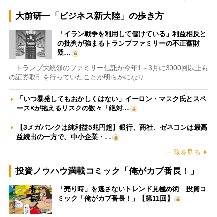
大前研一「ビジネス新大陸」の歩き方
「イラン戦争を利用して儲けている」利益相反と
の批判が強まるトランプファミリーの不正蓄財
疑…
トランプ大統領のファミリー信託が今年1～3月に3000回以上も
の証券取引を行っていたことが明らかになり…
「いつ暴発してもおかしくはない」イーロン・マスク氏とスペ
ースXが抱えるリスクの数々「絶対…
【3メガバンクは純利益5兆円超】銀行、商社、ゼネコンは最高
益続出の一方で、中小企業・…
一覧を見る
投資ノウハウ満載コミック「俺がカブ番長！」
「売り時」を逃さないトレンド見極め術 投資コ
ミック「俺がカブ番長！」【第11回】