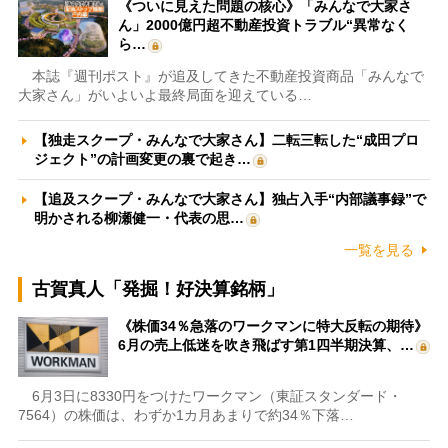
《ついに見えた問題の核心》「みんなで大家さ
ん」2000億円超不動産投資トラブル“異常なく
ら…
本誌『週刊ポスト』が追及してきた不動産投資商品「みんなで
大家さん」がいよいよ最終局面を迎えている…
【独走スクープ・みんなで大家さん】二転三転した“成田プロ
ジェクト”の計画変更の裏で起き…
【追及スクープ・みんなで大家さん】独占入手“内部議事録”で
明かされる柳瀬健一・代表の思…
一覧を見る
古賀真人「発掘！好決算銘柄」
《株価34％急落のワークマンに特大反転の期待》
6月の売上低迷を吹き飛ばす第1四半期決算、…
6月3日に8330円をつけたワークマン（東証スタンダード・
7564）の株価は、わずか1カ月あまりで約34％下落…