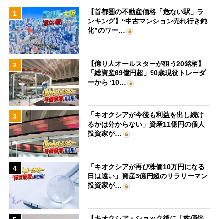
【首都圏の不動産価格「危ない駅」ラ
1
ンキング】“中古マンション売れ行き鈍
化”のワー…
【億り人オールスターが狙う20銘柄】
2
「総資産69億円超」90歳現役トレーダ
ーから“10…
「キオクシアが今後も利益を出し続け
3
るかは分からない」資産11億円の個人
投資家が…
「キオクシアが再び株価10万円になる
4
日は遠い」資産3億円超のサラリーマン
投資家が…
【キオクシア・ショック後に「株価倍