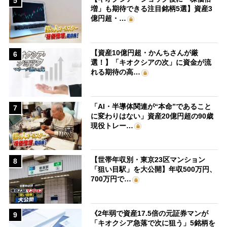
5
増」も期待できる注目銘柄5選】資産3
億円超・…
【資産10億円超・かんちさんが厳
6
選！】「キオクシアの次」に資金が流
れる期待の高…
「AI・半導体関連が“本命”であること
7
に変わりはない」資産20億円超の90歳
現役トレー…
【世帯年収別・東京23区マンション
8
「狙い目駅」を大公開】年収500万円、
700万円で…
《2年弱で資産17.5倍の元証券マンが
9
「キオクシア急落で次に狙う」5銘柄を