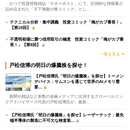
かつて投資情報雑誌「マネーポスト」にて、圧倒的な情報量が
詰め込まれた「天下無敵の株コミック」とし…
テクニカル分析・集中講義 投資コミック「俺がカブ番長！」
【第10回】
不透明相場に勝つ信用取引の極意 投資コミック「俺がカブ番
長！」【第9回】
一覧を見る
戸松信博の明日の爆騰株を探せ！
【戸松信博氏「明日の爆騰株」を探せ】トーメン
デバイス：サムスンを通じて世界のAIメモリ需
要…
新聞や雑誌など多数の金融メディアに出演するグローバルリン
クアドバイザーズ代表の戸松信博氏が、最新…
【戸松信博氏「明日の爆騰株」を探せ】レーザーテック：最先
端半導体の製造に不可欠な検査装…