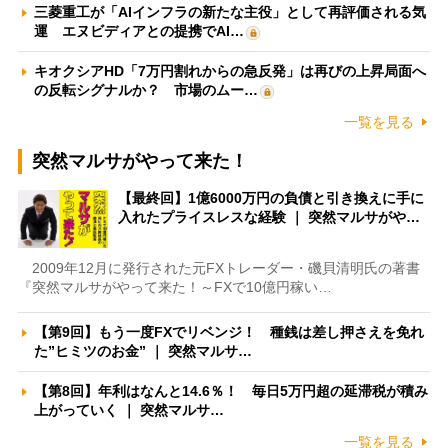
三菱重工が「AIインフラの新たな主役」として再評価される気
運 エヌビディアとの提携でAI…
キオクシアHD「7万円割れからの急反発」は再びの上昇局面へ
の反転シグナルか？ 市場のムー…
一覧を見る
突然マルサがやって来た！
【最終回】1億6000万円の負債と引き換えに手に
入れたプライスレスな経験 ｜ 突然マルサがや…
2009年12月に発行された元FXトレーダー・磯貝清明氏の著書
『突然マルサがやって来た！～FXで10億円稼い…
【第9回】もう一度FXでリベンジ！ 種銭は差し押さえを免れ
た”ヒミツのお金” ｜ 突然マルサ…
【第8回】年利はなんと14.6％！ 毎日5万円超の延滞税が積み
上がっていく ｜ 突然マルサ…
一覧を見る