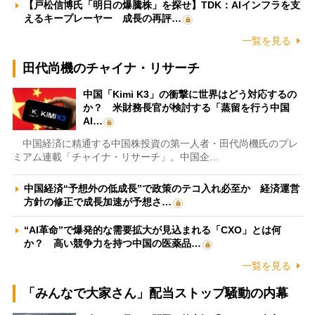
【戸松信博氏「明日の爆騰株」を探せ】TDK：AIインフラを支
えるキープレーヤー 成長の再評…
一覧を見る
田代尚機のチャイナ・リサーチ
中国「Kimi K3」の衝撃に世界はどう対応するの
か？ 米財務長官が検討する「蒸留を行う中国
AI…
中国経済に精通する中国株投資の第一人者・田代尚機氏のプレ
ミアム連載「チャイナ・リサーチ」。中国企…
中国経済“予想外の低成長”で政策のテコ入れ必至か 経済運営
方針の修正で成長加速が予想さ…
“AI革命”で爆発的な需要拡大が見込まれる「CXO」とは何
か？ 高い競争力を持つ中国の医薬品…
一覧を見る
「みんなで大家さん」配当ストップ騒動の内幕