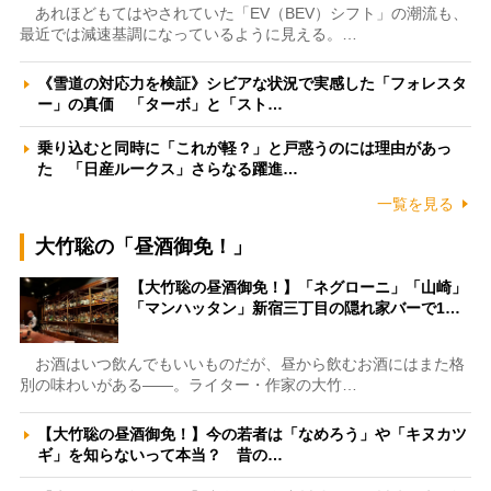
あれほどもてはやされていた「EV（BEV）シフト」の潮流も、
最近では減速基調になっているように見える。…
《雪道の対応力を検証》シビアな状況で実感した「フォレスタ
ー」の真価 「ターボ」と「スト…
乗り込むと同時に「これが軽？」と戸惑うのには理由があっ
た 「日産ルークス」さらなる躍進…
一覧を見る
大竹聡の「昼酒御免！」
【大竹聡の昼酒御免！】「ネグローニ」「山崎」
「マンハッタン」新宿三丁目の隠れ家バーで1…
お酒はいつ飲んでもいいものだが、昼から飲むお酒にはまた格
別の味わいがある――。ライター・作家の大竹…
【大竹聡の昼酒御免！】今の若者は「なめろう」や「キヌカツ
ギ」を知らないって本当？ 昔の…