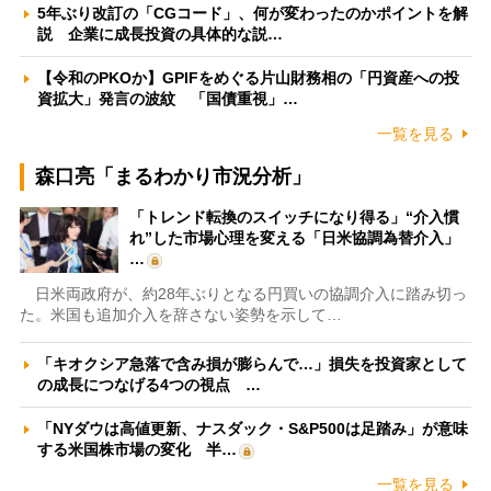
5年ぶり改訂の「CGコード」、何が変わったのかポイントを解
説 企業に成長投資の具体的な説…
【令和のPKOか】GPIFをめぐる片山財務相の「円資産への投
資拡大」発言の波紋 「国債重視」…
一覧を見る
森口亮「まるわかり市況分析」
「トレンド転換のスイッチになり得る」“介入慣
れ”した市場心理を変える「日米協調為替介入」
…
日米両政府が、約28年ぶりとなる円買いの協調介入に踏み切っ
た。米国も追加介入を辞さない姿勢を示して…
「キオクシア急落で含み損が膨らんで…」損失を投資家として
の成長につなげる4つの視点 …
「NYダウは高値更新、ナスダック・S&P500は足踏み」が意味
する米国株市場の変化 半…
一覧を見る