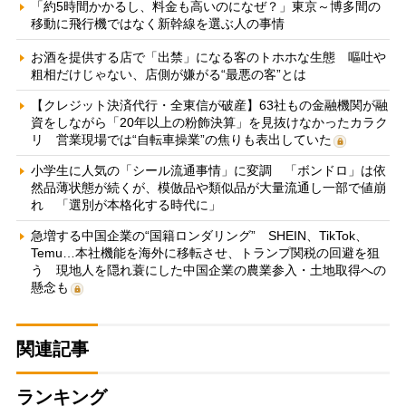
「約5時間かかるし、料金も高いのになぜ？」東京～博多間の
移動に飛行機ではなく新幹線を選ぶ人の事情
お酒を提供する店で「出禁」になる客のトホホな生態 嘔吐や
粗相だけじゃない、店側が嫌がる“最悪の客”とは
【クレジット決済代行・全東信が破産】63社もの金融機関が融
資をしながら「20年以上の粉飾決算」を見抜けなかったカラク
リ 営業現場では“自転車操業”の焦りも表出していた
小学生に人気の「シール流通事情」に変調 「ボンドロ」は依
然品薄状態が続くが、模倣品や類似品が大量流通し一部で値崩
れ 「選別が本格化する時代に」
急増する中国企業の“国籍ロンダリング” SHEIN、TikTok、
Temu…本社機能を海外に移転させ、トランプ関税の回避を狙
う 現地人を隠れ蓑にした中国企業の農業参入・土地取得への
懸念も
関連記事
ランキング