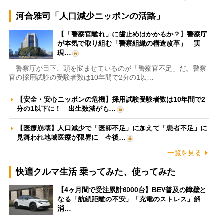
河合雅司「人口減少ニッポンの活路」
【「警察官離れ」に歯止めはかかるか？】警察庁
が本気で取り組む「警察組織の構造改革」 実
現…
警察庁が目下、頭を悩ませているのが「警察官不足」だ。警察
官の採用試験の受験者数は10年間で2分の1以…
【安全・安心ニッポンの危機】採用試験受験者数は10年間で2
分の1以下に！ 出生数減がも…
【医療崩壊】人口減少で「医師不足」に加えて「患者不足」に
見舞われ地域医療が限界に 今後…
一覧を見る
快適クルマ生活 乗ってみた、使ってみた
【4ヶ月間で受注累計6000台】BEV普及の障壁と
なる「航続距離の不安」「充電のストレス」解
消…