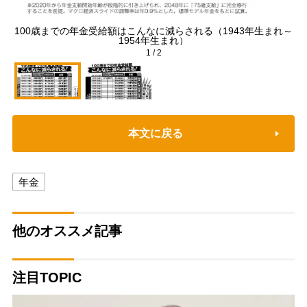
100歳までの年金受給額はこんなに減らされる（1943年生まれ～
1
1954年生まれ）
1
/
2
本文に戻る
年金
他のオススメ記事
注目TOPIC