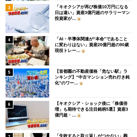
「キオクシアが再び株価10万円になる
3
日は遠い」資産3億円超のサラリーマン
投資家が…
「AI・半導体関連が“本命”であること
4
に変わりはない」資産20億円超の90歳
現役トレー…
【首都圏の不動産価格「危ない駅」ラ
5
ンキング】“中古マンション売れ行き鈍
化”のワー…
【キオクシア・ショック後に「株価倍
6
増」も期待できる注目銘柄5選】資産3
億円超・…
「失敗すると取り返しがつかない」葬
7