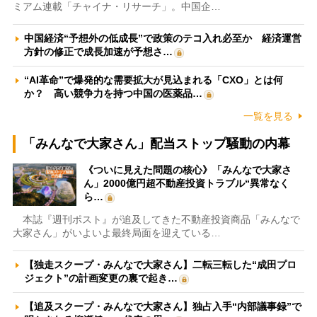
ミアム連載「チャイナ・リサーチ」。中国企…
中国経済“予想外の低成長”で政策のテコ入れ必至か 経済運営
方針の修正で成長加速が予想さ…
“AI革命”で爆発的な需要拡大が見込まれる「CXO」とは何
か？ 高い競争力を持つ中国の医薬品…
一覧を見る
「みんなで大家さん」配当ストップ騒動の内幕
《ついに見えた問題の核心》「みんなで大家さ
ん」2000億円超不動産投資トラブル“異常なく
ら…
本誌『週刊ポスト』が追及してきた不動産投資商品「みんなで
大家さん」がいよいよ最終局面を迎えている…
【独走スクープ・みんなで大家さん】二転三転した“成田プロ
ジェクト”の計画変更の裏で起き…
【追及スクープ・みんなで大家さん】独占入手“内部議事録”で