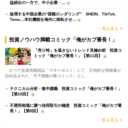
益続出の一方で、中小企業・…
急増する中国企業の“国籍ロンダリング” SHEIN、TikTok、
Temu…本社機能を海外に移転させ…
一覧を見る
投資ノウハウ満載コミック「俺がカブ番長！」
「売り時」を逃さないトレンド見極め術 投資コ
ミック「俺がカブ番長！」【第11回】
かつて投資情報雑誌「マネーポスト」にて、圧倒的な情報量が
詰め込まれた「天下無敵の株コミック」とし…
テクニカル分析・集中講義 投資コミック「俺がカブ番長！」
【第10回】
不透明相場に勝つ信用取引の極意 投資コミック「俺がカブ番
長！」【第9回】
一覧を見る