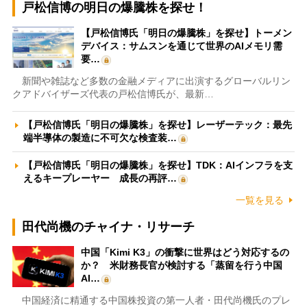
戸松信博の明日の爆騰株を探せ！
【戸松信博氏「明日の爆騰株」を探せ】トーメン
デバイス：サムスンを通じて世界のAIメモリ需
要…
新聞や雑誌など多数の金融メディアに出演するグローバルリン
クアドバイザーズ代表の戸松信博氏が、最新…
【戸松信博氏「明日の爆騰株」を探せ】レーザーテック：最先
端半導体の製造に不可欠な検査装…
【戸松信博氏「明日の爆騰株」を探せ】TDK：AIインフラを支
えるキープレーヤー 成長の再評…
一覧を見る
田代尚機のチャイナ・リサーチ
中国「Kimi K3」の衝撃に世界はどう対応するの
か？ 米財務長官が検討する「蒸留を行う中国
AI…
中国経済に精通する中国株投資の第一人者・田代尚機氏のプレ