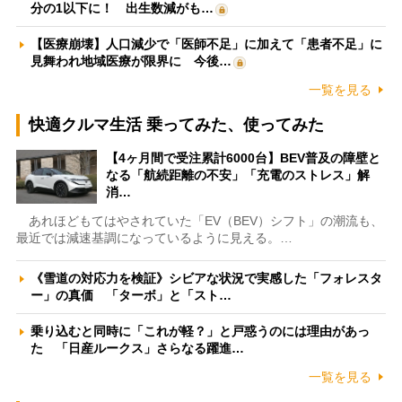
分の1以下に！ 出生数減がも…
【医療崩壊】人口減少で「医師不足」に加えて「患者不足」に
見舞われ地域医療が限界に 今後…
一覧を見る
快適クルマ生活 乗ってみた、使ってみた
【4ヶ月間で受注累計6000台】BEV普及の障壁と
なる「航続距離の不安」「充電のストレス」解
消…
あれほどもてはやされていた「EV（BEV）シフト」の潮流も、
最近では減速基調になっているように見える。…
《雪道の対応力を検証》シビアな状況で実感した「フォレスタ
ー」の真価 「ターボ」と「スト…
乗り込むと同時に「これが軽？」と戸惑うのには理由があっ
た 「日産ルークス」さらなる躍進…
一覧を見る