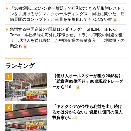
「30種類以上のパン食べ放題」で行列のできる新形態レストラ
ンを手掛けるサンマルクホールディングス 同社に聞いた「店
舗展開のコンセプト」、事業を多角化してもぶれない軸
急増する中国企業の“国籍ロンダリング” SHEIN、TikTok、
Temu…本社機能を海外に移転させ、トランプ関税の回避を狙
う 現地人を隠れ蓑にした中国企業の農業参入・土地取得への
懸念も
ランキング
【億り人オールスターが狙う20銘柄】
1
「総資産69億円超」90歳現役トレーダ
ーから“10…
「キオクシアが今後も利益を出し続け
2
るかは分からない」資産11億円の個人
投資家が…