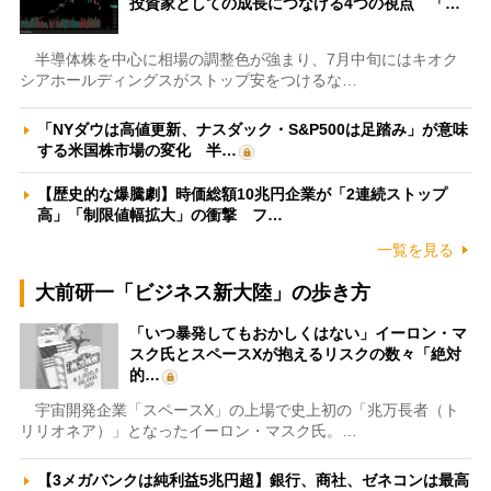
投資家としての成長につなげる4つの視点 「…
半導体株を中心に相場の調整色が強まり、7月中旬にはキオク
シアホールディングスがストップ安をつけるな…
「NYダウは高値更新、ナスダック・S&P500は足踏み」が意味
する米国株市場の変化 半…
【歴史的な爆騰劇】時価総額10兆円企業が「2連続ストップ
高」「制限値幅拡大」の衝撃 フ…
一覧を見る
大前研一「ビジネス新大陸」の歩き方
「いつ暴発してもおかしくはない」イーロン・マ
スク氏とスペースXが抱えるリスクの数々「絶対
的…
宇宙開発企業「スペースX」の上場で史上初の「兆万長者（ト
リリオネア）」となったイーロン・マスク氏。…
【3メガバンクは純利益5兆円超】銀行、商社、ゼネコンは最高