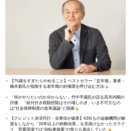
【75歳をすぎたらやめること】ベストセラー『定年後』著者・
楠木新氏が指南する老年期の好循環を呼び込む方法
「何がやりたいのか分からない」竹中平蔵氏が語る高市内閣の
評価 「給付付き税額控除はその場しのぎ」いま不可欠なの
は“社会保障制度の改革議論”と指摘
【クレジット決済代行・全東信が破産】63社もの金融機関が融
資をしながら「20年以上の粉飾決算」を見抜けなかったカラク
リ 営業現場では“自転車操業”の焦りも表出していた