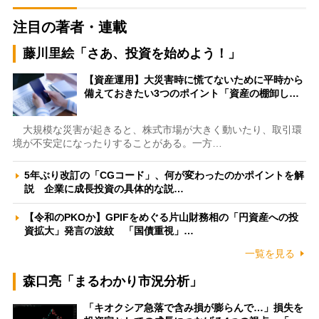
注目の著者・連載
藤川里絵「さあ、投資を始めよう！」
【資産運用】大災害時に慌てないために平時から
備えておきたい3つのポイント「資産の棚卸し…
大規模な災害が起きると、株式市場が大きく動いたり、取引環
境が不安定になったりすることがある。一方…
5年ぶり改訂の「CGコード」、何が変わったのかポイントを解
説 企業に成長投資の具体的な説…
【令和のPKOか】GPIFをめぐる片山財務相の「円資産への投
資拡大」発言の波紋 「国債重視」…
一覧を見る
森口亮「まるわかり市況分析」
「キオクシア急落で含み損が膨らんで…」損失を