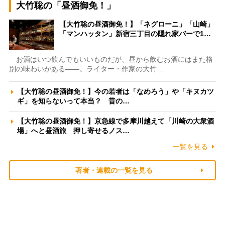
大竹聡の「昼酒御免！」
【大竹聡の昼酒御免！】「ネグローニ」「山崎」
「マンハッタン」新宿三丁目の隠れ家バーで1…
お酒はいつ飲んでもいいものだが、昼から飲むお酒にはまた格
別の味わいがある――。ライター・作家の大竹…
【大竹聡の昼酒御免！】今の若者は「なめろう」や「キヌカツ
ギ」を知らないって本当？ 昔の…
【大竹聡の昼酒御免！】京急線で多摩川越えて「川崎の大衆酒
場」へと昼酒旅 押し寄せるノス…
一覧を見る
著者・連載の一覧を見る