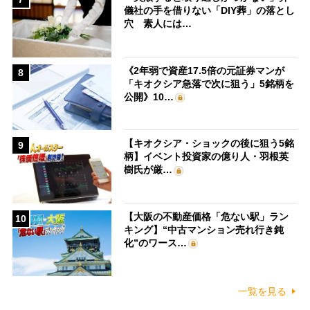
儀社の手を借りない「DIY葬」の落とし
穴 素人には…
《2年弱で資産17.5倍の元証券マンが
8
「キオクシア急落で次に狙う」5銘柄を
公開》10…
【キオクシア・ショックの後に狙う5銘
9
柄】イベント投資家の億り人・羽根英
樹氏が厳…
【大阪の不動産価格「危ない駅」ラン
10
キング】“中古マンション売れ行き鈍
化”のワース…
一覧を見る