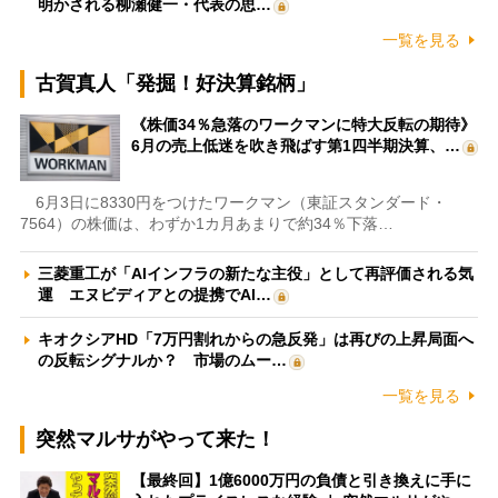
明かされる柳瀬健一・代表の思…
一覧を見る
古賀真人「発掘！好決算銘柄」
《株価34％急落のワークマンに特大反転の期待》
6月の売上低迷を吹き飛ばす第1四半期決算、…
6月3日に8330円をつけたワークマン（東証スタンダード・
7564）の株価は、わずか1カ月あまりで約34％下落…
三菱重工が「AIインフラの新たな主役」として再評価される気
運 エヌビディアとの提携でAI…
キオクシアHD「7万円割れからの急反発」は再びの上昇局面へ
の反転シグナルか？ 市場のムー…
一覧を見る
突然マルサがやって来た！
【最終回】1億6000万円の負債と引き換えに手に