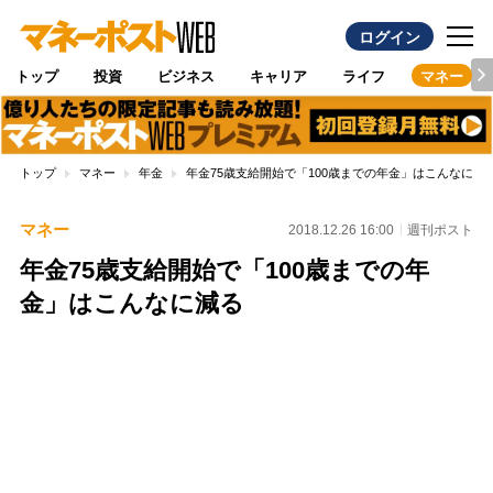
ログイン
トップ
投資
ビジネス
キャリア
ライフ
マネー
トップ
マネー
年金
年金75歳支給開始で「100歳までの年金」はこんなに減
マネー
2018.12.26 16:00
週刊ポスト
年金75歳支給開始で「100歳までの年
金」はこんなに減る
Loaded
:
97.13%
/
Unmute