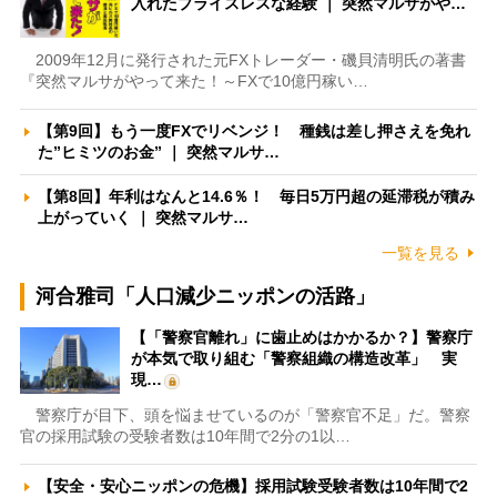
入れたプライスレスな経験 ｜ 突然マルサがや…
2009年12月に発行された元FXトレーダー・磯貝清明氏の著書
『突然マルサがやって来た！～FXで10億円稼い…
【第9回】もう一度FXでリベンジ！ 種銭は差し押さえを免れ
た”ヒミツのお金” ｜ 突然マルサ…
【第8回】年利はなんと14.6％！ 毎日5万円超の延滞税が積み
上がっていく ｜ 突然マルサ…
一覧を見る
河合雅司「人口減少ニッポンの活路」
【「警察官離れ」に歯止めはかかるか？】警察庁
が本気で取り組む「警察組織の構造改革」 実
現…
警察庁が目下、頭を悩ませているのが「警察官不足」だ。警察
官の採用試験の受験者数は10年間で2分の1以…
【安全・安心ニッポンの危機】採用試験受験者数は10年間で2