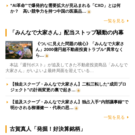
“AI革命”で爆発的な需要拡大が見込まれる「CXO」とは何
か？ 高い競争力を持つ中国の医薬品…
一覧を見る
「みんなで大家さん」配当ストップ騒動の内幕
《ついに見えた問題の核心》「みんなで大家さ
ん」2000億円超不動産投資トラブル“異常なく
ら…
本誌『週刊ポスト』が追及してきた不動産投資商品「みんなで
大家さん」がいよいよ最終局面を迎えている…
【独走スクープ・みんなで大家さん】二転三転した“成田プロ
ジェクト”の計画変更の裏で起き…
【追及スクープ・みんなで大家さん】独占入手“内部議事録”で
明かされる柳瀬健一・代表の思…
一覧を見る
古賀真人「発掘！好決算銘柄」