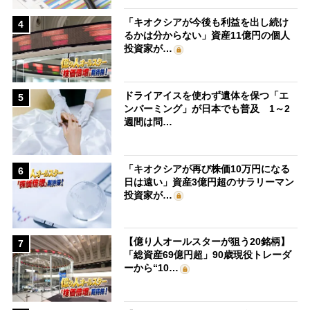
「キオクシアが今後も利益を出し続け
4
るかは分からない」資産11億円の個人
投資家が…
ドライアイスを使わず遺体を保つ「エ
5
ンバーミング」が日本でも普及 1～2
週間は問…
「キオクシアが再び株価10万円になる
6
日は遠い」資産3億円超のサラリーマン
投資家が…
【億り人オールスターが狙う20銘柄】
7
「総資産69億円超」90歳現役トレーダ
ーから“10…