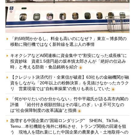
「約5時間かかるし、料金も高いのになぜ？」東京～博多間の
移動に飛行機ではなく新幹線を選ぶ人の事情
キオクシアなどAI関連株に資金集中で“割安になった成長株”に
投資妙味 資産1.5億円超の坂本慎太郎さんが「絶好の仕込み
時」と考える防衛・食品銘柄を紹介
【クレジット決済代行・全東信が破産】63社もの金融機関が融
資をしながら「20年以上の粉飾決算」を見抜けなかったカラク
リ 営業現場では“自転車操業”の焦りも表出していた
「何がやりたいのか分からない」竹中平蔵氏が語る高市内閣の
評価 「給付付き税額控除はその場しのぎ」いま不可欠なの
は“社会保障制度の改革議論”と指摘
急増する中国企業の“国籍ロンダリング” SHEIN、TikTok、
Temu…本社機能を海外に移転させ、トランプ関税の回避を狙
う 現地人を隠れ蓑にした中国企業の農業参入・土地取得への