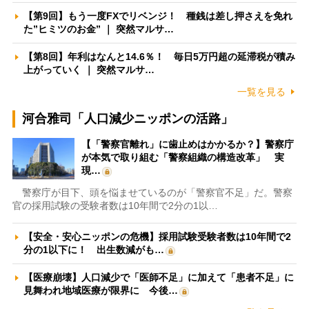
【第9回】もう一度FXでリベンジ！ 種銭は差し押さえを免れ
た”ヒミツのお金” ｜ 突然マルサ…
【第8回】年利はなんと14.6％！ 毎日5万円超の延滞税が積み
上がっていく ｜ 突然マルサ…
一覧を見る
河合雅司「人口減少ニッポンの活路」
【「警察官離れ」に歯止めはかかるか？】警察庁
が本気で取り組む「警察組織の構造改革」 実
現…
警察庁が目下、頭を悩ませているのが「警察官不足」だ。警察
官の採用試験の受験者数は10年間で2分の1以…
【安全・安心ニッポンの危機】採用試験受験者数は10年間で2
分の1以下に！ 出生数減がも…
【医療崩壊】人口減少で「医師不足」に加えて「患者不足」に
見舞われ地域医療が限界に 今後…