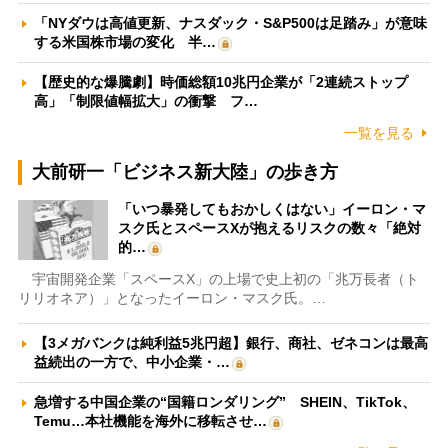
「NYダウは高値更新、ナスダック・S&P500は足踏み」が意味
する米国株市場の変化 半…
【歴史的な爆騰劇】時価総額10兆円企業が「2連続ストップ
高」「制限値幅拡大」の衝撃 フ…
一覧を見る
大前研一「ビジネス新大陸」の歩き方
「いつ暴発してもおかしくはない」イーロン・マ
スク氏とスペースXが抱えるリスクの数々「絶対
的…
宇宙開発企業「スペースX」の上場で史上初の「兆万長者（ト
リリオネア）」となったイーロン・マスク氏。…
【3メガバンクは純利益5兆円超】銀行、商社、ゼネコンは最高
益続出の一方で、中小企業・…
急増する中国企業の“国籍ロンダリング” SHEIN、TikTok、
Temu…本社機能を海外に移転させ…