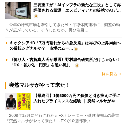
三菱重工が「AIインフラの新たな主役」として再
評価される気運 エヌビディアとの提携でAIデ…
今年の株式市場を牽引してきたAI・半導体関連株に、調整の動
きが広がっている。そうしたなか、再び注目…
キオクシアHD「7万円割れからの急反発」は再びの上昇局面へ
の反転シグナルか？ 市場のムー…
《億り人・古賀真人氏が厳選》野村総合研究所だけじゃない！
「DX・省力化・円安」を追い風に…
一覧を見る
突然マルサがやって来た！
【最終回】1億6000万円の負債と引き換えに手に
入れたプライスレスな経験 ｜ 突然マルサがや…
2009年12月に発行された元FXトレーダー・磯貝清明氏の著書
『突然マルサがやって来た！～FXで10億円稼い…