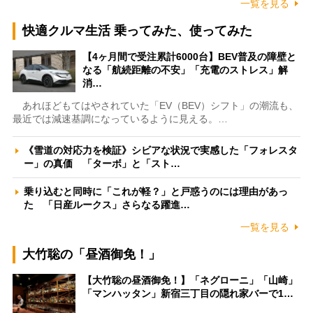
一覧を見る
快適クルマ生活 乗ってみた、使ってみた
【4ヶ月間で受注累計6000台】BEV普及の障壁と
なる「航続距離の不安」「充電のストレス」解
消…
あれほどもてはやされていた「EV（BEV）シフト」の潮流も、
最近では減速基調になっているように見える。…
《雪道の対応力を検証》シビアな状況で実感した「フォレスタ
ー」の真価 「ターボ」と「スト…
乗り込むと同時に「これが軽？」と戸惑うのには理由があっ
た 「日産ルークス」さらなる躍進…
一覧を見る
大竹聡の「昼酒御免！」
【大竹聡の昼酒御免！】「ネグローニ」「山崎」
「マンハッタン」新宿三丁目の隠れ家バーで1…