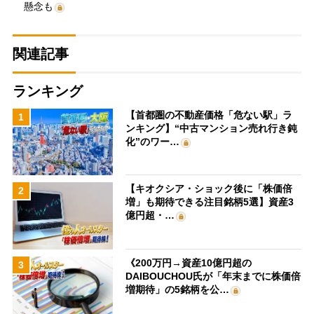
懸念も
関連記事
ランキング
【首都圏の不動産価格「危ない駅」ラ
1
ンキング】“中古マンション売れ行き鈍
化”のワー…
【キオクシア・ショック後に「株価倍
2
増」も期待できる注目銘柄5選】資産3
億円超・…
《200万円→資産10億円超の
3
DAIBOUCHOU氏が「年末までに株価倍
増期待」の5銘柄を公…