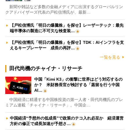
新聞や雑誌など多数の金融メディアに出演するグローバルリン
クアドバイザーズ代表の戸松信博氏が、最新…
【戸松信博氏「明日の爆騰株」を探せ】レーザーテック：最先
端半導体の製造に不可欠な検査装…
【戸松信博氏「明日の爆騰株」を探せ】TDK：AIインフラを支
えるキープレーヤー 成長の再評…
一覧を見る
田代尚機のチャイナ・リサーチ
中国「Kimi K3」の衝撃に世界はどう対応するの
か？ 米財務長官が検討する「蒸留を行う中国
AI…
中国経済に精通する中国株投資の第一人者・田代尚機氏のプレ
ミアム連載「チャイナ・リサーチ」。中国企…
中国経済“予想外の低成長”で政策のテコ入れ必至か 経済運営
方針の修正で成長加速が予想さ…