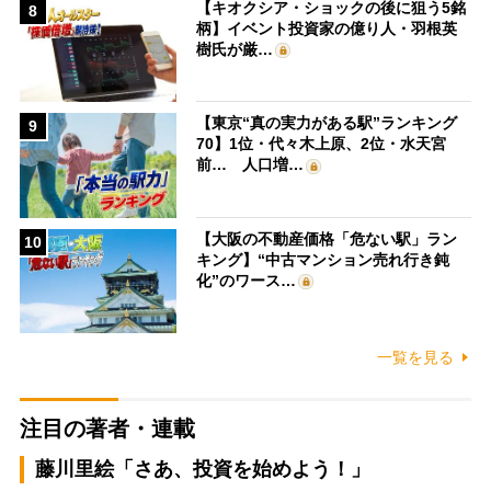
【キオクシア・ショックの後に狙う5銘
8
柄】イベント投資家の億り人・羽根英
樹氏が厳…
【東京“真の実力がある駅”ランキング
9
70】1位・代々木上原、2位・水天宮
前… 人口増…
【大阪の不動産価格「危ない駅」ラン
10
キング】“中古マンション売れ行き鈍
化”のワース…
一覧を見る
注目の著者・連載
藤川里絵「さあ、投資を始めよう！」