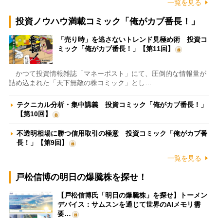
一覧を見る
投資ノウハウ満載コミック「俺がカブ番長！」
「売り時」を逃さないトレンド見極め術 投資コ
ミック「俺がカブ番長！」【第11回】
かつて投資情報雑誌「マネーポスト」にて、圧倒的な情報量が
詰め込まれた「天下無敵の株コミック」とし…
テクニカル分析・集中講義 投資コミック「俺がカブ番長！」
【第10回】
不透明相場に勝つ信用取引の極意 投資コミック「俺がカブ番
長！」【第9回】
一覧を見る
戸松信博の明日の爆騰株を探せ！
【戸松信博氏「明日の爆騰株」を探せ】トーメン
デバイス：サムスンを通じて世界のAIメモリ需
要…