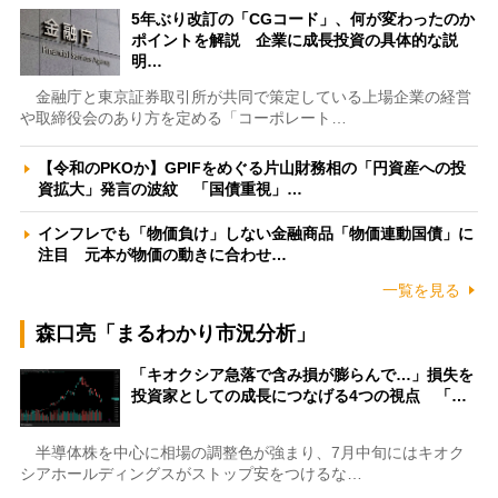
5年ぶり改訂の「CGコード」、何が変わったのか
ポイントを解説 企業に成長投資の具体的な説
明…
金融庁と東京証券取引所が共同で策定している上場企業の経営
や取締役会のあり方を定める「コーポレート…
【令和のPKOか】GPIFをめぐる片山財務相の「円資産への投
資拡大」発言の波紋 「国債重視」…
インフレでも「物価負け」しない金融商品「物価連動国債」に
注目 元本が物価の動きに合わせ…
一覧を見る
森口亮「まるわかり市況分析」
「キオクシア急落で含み損が膨らんで…」損失を
投資家としての成長につなげる4つの視点 「…
半導体株を中心に相場の調整色が強まり、7月中旬にはキオク
シアホールディングスがストップ安をつけるな…