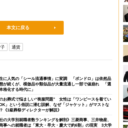
本文に戻る
雪子
通貨
生に人気の「シール流通事情」に変調 「ボンドロ」は依然品
態が続くが、模倣品や類似品が大量流通し一部で値崩れ 「選
本格化する時代に」
のお葬式で悩ましい“喪服問題” 女性は「ワンピースを着てい
OK」という俗説に潜む誤解、なぜ「ジャケット」がマストな
？《1級葬祭ディレクターが解説》
社の大学別就職者数ランキングを解剖》三菱商事、三井物産、
商事への就職者は「東大・早大・慶大で約6割」の現実 3大学