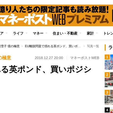
ア
ライフ
マネー
住まい・不動産
家計
トレ
雪子 億の極意
EU離脱問題で揺れる英ポンド、買いポジションを持てるか
写真一覧
ラ
1
の極意
2018.12.27 20:00
マネーポストWEB
れる英ポンド、買いポジシ
2
3
Loaded
:
100.00%
4