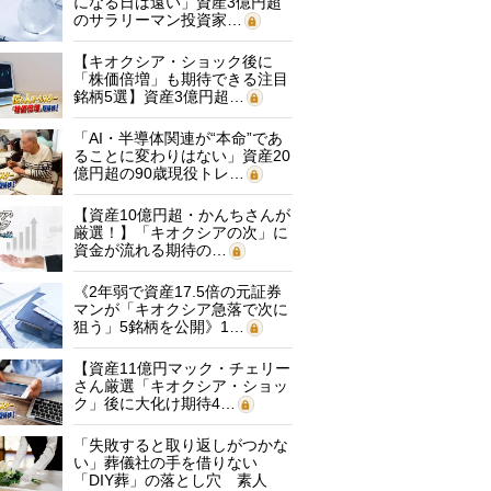
になる日は遠い」資産3億円超
のサラリーマン投資家…
【キオクシア・ショック後に
「株価倍増」も期待できる注目
銘柄5選】資産3億円超…
「AI・半導体関連が“本命”であ
ることに変わりはない」資産20
億円超の90歳現役トレ…
【資産10億円超・かんちさんが
厳選！】「キオクシアの次」に
資金が流れる期待の…
《2年弱で資産17.5倍の元証券
マンが「キオクシア急落で次に
狙う」5銘柄を公開》1…
【資産11億円マック・チェリー
さん厳選「キオクシア・ショッ
ク」後に大化け期待4…
「失敗すると取り返しがつかな
い」葬儀社の手を借りない
「DIY葬」の落とし穴 素人