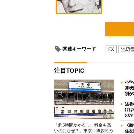
関連キーワード
FX
池辺
注目TOPIC
小学
薄状
別が
猛暑
けば
のか
「約5時間かかるし、料金も高
《商
いのになぜ？」東京～博多間の
住友