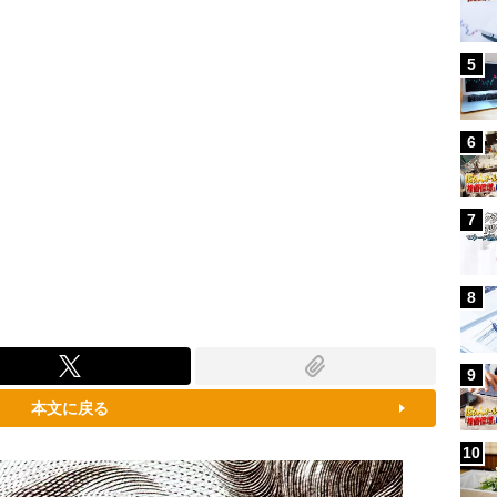
5
6
7
8
9
本文に戻る
10