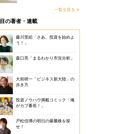
に…
一覧を見る
目の著者・連載
藤川里絵「さあ、投資を始めよ
う！」
森口亮「まるわかり市況分析」
大前研一「ビジネス新大陸」の
歩き方
投資ノウハウ満載コミック「俺
がカブ番長！」
戸松信博の明日の爆騰株を探
せ！