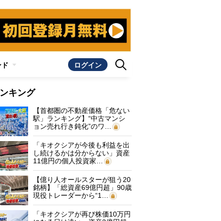
ンド
ログイン
ンキング
【首都圏の不動産価格「危ない
駅」ランキング】“中古マンシ
ョン売れ行き鈍化”のワ…
「キオクシアが今後も利益を出
し続けるかは分からない」資産
11億円の個人投資家…
【億り人オールスターが狙う20
銘柄】「総資産69億円超」90歳
現役トレーダーから“1…
「キオクシアが再び株価10万円