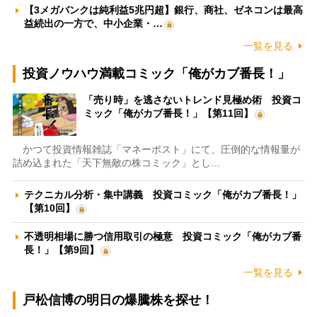
【3メガバンクは純利益5兆円超】銀行、商社、ゼネコンは最高
益続出の一方で、中小企業・…
一覧を見る
投資ノウハウ満載コミック「俺がカブ番長！」
「売り時」を逃さないトレンド見極め術 投資コ
ミック「俺がカブ番長！」【第11回】
かつて投資情報雑誌「マネーポスト」にて、圧倒的な情報量が
詰め込まれた「天下無敵の株コミック」とし…
テクニカル分析・集中講義 投資コミック「俺がカブ番長！」
【第10回】
不透明相場に勝つ信用取引の極意 投資コミック「俺がカブ番
長！」【第9回】
一覧を見る
戸松信博の明日の爆騰株を探せ！