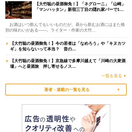
【大竹聡の昼酒御免！】「ネグローニ」「山崎」
「マンハッタン」新宿三丁目の隠れ家バーで1…
お酒はいつ飲んでもいいものだが、昼から飲むお酒にはまた格
別の味わいがある――。ライター・作家の大竹…
【大竹聡の昼酒御免！】今の若者は「なめろう」や「キヌカツ
ギ」を知らないって本当？ 昔の…
【大竹聡の昼酒御免！】京急線で多摩川越えて「川崎の大衆酒
場」へと昼酒旅 押し寄せるノス…
一覧を見る
著者・連載の一覧を見る