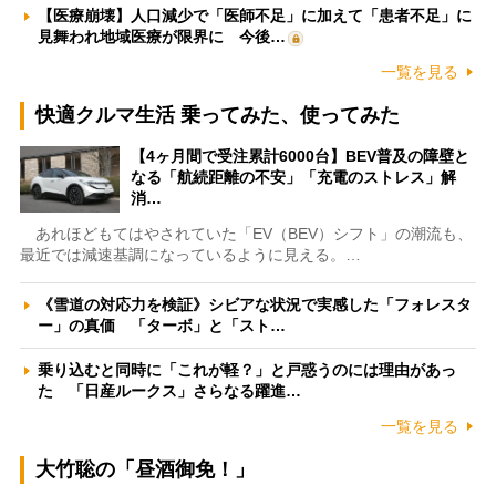
【医療崩壊】人口減少で「医師不足」に加えて「患者不足」に
見舞われ地域医療が限界に 今後…
一覧を見る
快適クルマ生活 乗ってみた、使ってみた
【4ヶ月間で受注累計6000台】BEV普及の障壁と
なる「航続距離の不安」「充電のストレス」解
消…
あれほどもてはやされていた「EV（BEV）シフト」の潮流も、
最近では減速基調になっているように見える。…
《雪道の対応力を検証》シビアな状況で実感した「フォレスタ
ー」の真価 「ターボ」と「スト…
乗り込むと同時に「これが軽？」と戸惑うのには理由があっ
た 「日産ルークス」さらなる躍進…
一覧を見る
大竹聡の「昼酒御免！」