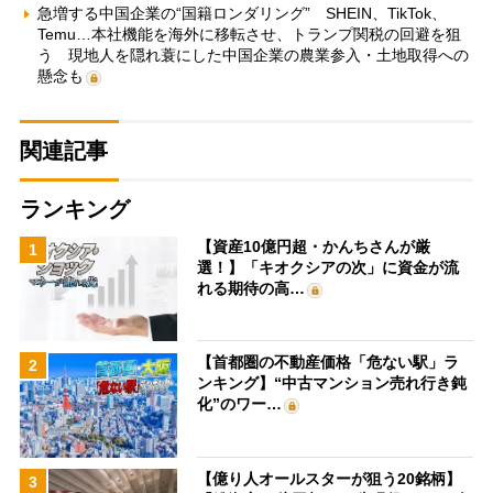
急増する中国企業の“国籍ロンダリング” SHEIN、TikTok、
Temu…本社機能を海外に移転させ、トランプ関税の回避を狙
う 現地人を隠れ蓑にした中国企業の農業参入・土地取得への
懸念も
関連記事
ランキング
【資産10億円超・かんちさんが厳
1
選！】「キオクシアの次」に資金が流
れる期待の高…
【首都圏の不動産価格「危ない駅」ラ
2
ンキング】“中古マンション売れ行き鈍
化”のワー…
【億り人オールスターが狙う20銘柄】
3