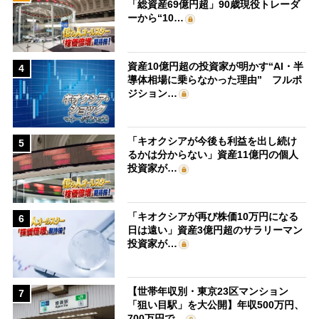
「総資産69億円超」90歳現役トレーダ
ーから“10…
資産10億円超の投資家が明かす“AI・半
4
導体相場に乗らなかった理由” フルポ
ジション…
「キオクシアが今後も利益を出し続け
5
るかは分からない」資産11億円の個人
投資家が…
「キオクシアが再び株価10万円になる
6
日は遠い」資産3億円超のサラリーマン
投資家が…
【世帯年収別・東京23区マンション
7
「狙い目駅」を大公開】年収500万円、
700万円で…