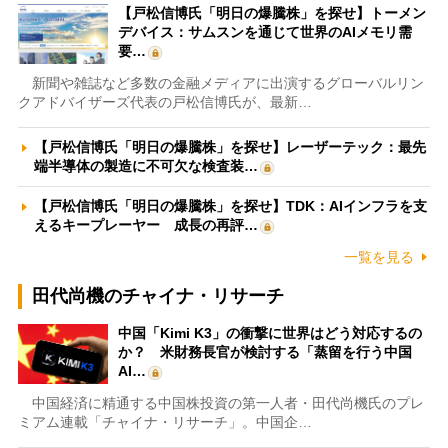
【戸松信博氏「明日の爆騰株」を探せ】トーメン
デバイス：サムスンを通じて世界のAIメモリ需
要…
新聞や雑誌など多数の金融メディアに出演するグローバルリン
クアドバイザーズ代表の戸松信博氏が、最新…
【戸松信博氏「明日の爆騰株」を探せ】レーザーテック：最先
端半導体の製造に不可欠な検査装…
【戸松信博氏「明日の爆騰株」を探せ】TDK：AIインフラを支
えるキープレーヤー 成長の再評…
一覧を見る
田代尚機のチャイナ・リサーチ
中国「Kimi K3」の衝撃に世界はどう対応するの
か？ 米財務長官が検討する「蒸留を行う中国
AI…
中国経済に精通する中国株投資の第一人者・田代尚機氏のプレ
ミアム連載「チャイナ・リサーチ」。中国企…