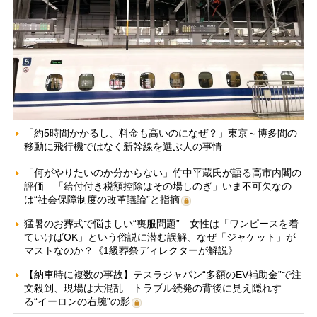
「約5時間かかるし、料金も高いのになぜ？」東京～博多間の
移動に飛行機ではなく新幹線を選ぶ人の事情
「何がやりたいのか分からない」竹中平蔵氏が語る高市内閣の
評価 「給付付き税額控除はその場しのぎ」いま不可欠なの
は“社会保障制度の改革議論”と指摘
猛暑のお葬式で悩ましい“喪服問題” 女性は「ワンピースを着
ていけばOK」という俗説に潜む誤解、なぜ「ジャケット」が
マストなのか？《1級葬祭ディレクターが解説》
【納車時に複数の事故】テスラジャパン“多額のEV補助金”で注
文殺到、現場は大混乱 トラブル続発の背後に見え隠れす
る“イーロンの右腕”の影