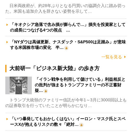
日米両政府が、約28年ぶりとなる円買いの協調介入に踏み切っ
た。米国も追加介入を辞さない姿勢を示して…
「キオクシア急落で含み損が膨らんで…」損失を投資家として
の成長につなげる4つの視点 …
「NYダウは高値更新、ナスダック・S&P500は足踏み」が意味
する米国株市場の変化 半…
一覧を見る
大前研一「ビジネス新大陸」の歩き方
「イラン戦争を利用して儲けている」利益相反と
の批判が強まるトランプファミリーの不正蓄財
疑…
トランプ大統領のファミリー信託が今年1～3月に3000回以上も
の証券取引を行っていたことが明らかになり…
「いつ暴発してもおかしくはない」イーロン・マスク氏とスペ
ースXが抱えるリスクの数々「絶対…