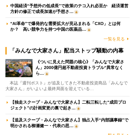
中国経済“予想外の低成長”で政策のテコ入れ必至か 経済運営
方針の修正で成長加速が予想さ…
“AI革命”で爆発的な需要拡大が見込まれる「CXO」とは何
か？ 高い競争力を持つ中国の医薬品…
一覧を見る
「みんなで大家さん」配当ストップ騒動の内幕
《ついに見えた問題の核心》「みんなで大家さ
ん」2000億円超不動産投資トラブル“異常なく
ら…
本誌『週刊ポスト』が追及してきた不動産投資商品「みんなで
大家さん」がいよいよ最終局面を迎えている…
【独走スクープ・みんなで大家さん】二転三転した“成田プロ
ジェクト”の計画変更の裏で起き…
【追及スクープ・みんなで大家さん】独占入手“内部議事録”で
明かされる柳瀬健一・代表の思…