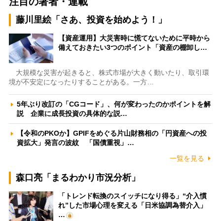
注目の著者・連載
藤川里絵「さあ、投資を始めよう！」
【資産運用】大災害時に慌てないために平時から
備えておきたい3つのポイント「資産の棚卸し…
大規模な災害が起きると、株式市場が大きく動いたり、取引環
境が不安定になったりすることがある。一方…
5年ぶり改訂の「CGコード」、何が変わったのかポイントを解
説 企業に成長投資の具体的な説…
【令和のPKOか】GPIFをめぐる片山財務相の「円資産への投
資拡大」発言の波紋 「国債重視」…
一覧を見る
森口亮「まるわかり市況分析」
「トレンド転換のスイッチになり得る」“介入慣
れ”した市場心理を変える「日米協調為替介入」
…