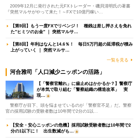
2009年12月に発行された元FXトレーダー・磯貝清明氏の著書
『突然マルサがやって来た！～FXで10億円稼い…
【第9回】もう一度FXでリベンジ！ 種銭は差し押さえを免れ
た”ヒミツのお金” ｜ 突然マルサ…
【第8回】年利はなんと14.6％！ 毎日5万円超の延滞税が積み
上がっていく ｜ 突然マルサ…
一覧を見る
河合雅司「人口減少ニッポンの活路」
【「警察官離れ」に歯止めはかかるか？】警察庁
が本気で取り組む「警察組織の構造改革」 実
現…
警察庁が目下、頭を悩ませているのが「警察官不足」だ。警察
官の採用試験の受験者数は10年間で2分の1以…
【安全・安心ニッポンの危機】採用試験受験者数は10年間で2
分の1以下に！ 出生数減がも…