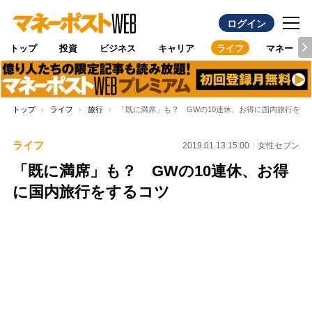
ログイン
トップ
投資
ビジネス
キャリア
ライフ
マネー
トップ
ライフ
旅行
「既に満席」も？ GWの10連休、お得に国内旅行をす
ライフ
2019.01.13 15:00
女性セブン
「既に満席」も？ GWの10連休、お得
に国内旅行をするコツ
Loaded
:
96.26%
/
Unmute