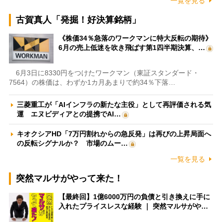
一覧を見る
古賀真人「発掘！好決算銘柄」
《株価34％急落のワークマンに特大反転の期待》
6月の売上低迷を吹き飛ばす第1四半期決算、…
6月3日に8330円をつけたワークマン（東証スタンダード・
7564）の株価は、わずか1カ月あまりで約34％下落…
三菱重工が「AIインフラの新たな主役」として再評価される気
運 エヌビディアとの提携でAI…
キオクシアHD「7万円割れからの急反発」は再びの上昇局面へ
の反転シグナルか？ 市場のムー…
一覧を見る
突然マルサがやって来た！
【最終回】1億6000万円の負債と引き換えに手に
入れたプライスレスな経験 ｜ 突然マルサがや…