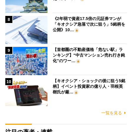
《2年弱で資産17.5倍の元証券マンが
8
「キオクシア急落で次に狙う」5銘柄を
公開》10…
【首都圏の不動産価格「危ない駅」ラ
9
ンキング】“中古マンション売れ行き鈍
化”のワー…
【キオクシア・ショックの後に狙う5銘
10
柄】イベント投資家の億り人・羽根英
樹氏が厳…
一覧を見る
注目の著者・連載