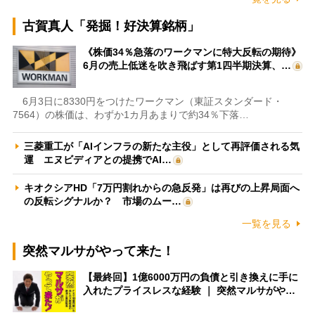
古賀真人「発掘！好決算銘柄」
《株価34％急落のワークマンに特大反転の期待》
6月の売上低迷を吹き飛ばす第1四半期決算、…
6月3日に8330円をつけたワークマン（東証スタンダード・
7564）の株価は、わずか1カ月あまりで約34％下落…
三菱重工が「AIインフラの新たな主役」として再評価される気
運 エヌビディアとの提携でAI…
キオクシアHD「7万円割れからの急反発」は再びの上昇局面へ
の反転シグナルか？ 市場のムー…
一覧を見る
突然マルサがやって来た！
【最終回】1億6000万円の負債と引き換えに手に
入れたプライスレスな経験 ｜ 突然マルサがや…