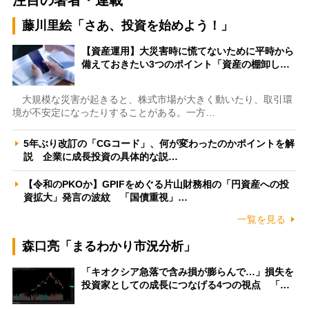
藤川里絵「さあ、投資を始めよう！」
【資産運用】大災害時に慌てないために平時から
備えておきたい3つのポイント「資産の棚卸し…
大規模な災害が起きると、株式市場が大きく動いたり、取引環
境が不安定になったりすることがある。一方…
5年ぶり改訂の「CGコード」、何が変わったのかポイントを解
説 企業に成長投資の具体的な説…
【令和のPKOか】GPIFをめぐる片山財務相の「円資産への投
資拡大」発言の波紋 「国債重視」…
一覧を見る
森口亮「まるわかり市況分析」
「キオクシア急落で含み損が膨らんで…」損失を
投資家としての成長につなげる4つの視点 「…