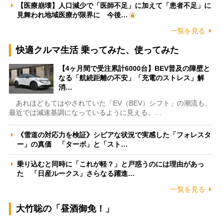
【医療崩壊】人口減少で「医師不足」に加えて「患者不足」に
見舞われ地域医療が限界に 今後…
一覧を見る
快適クルマ生活 乗ってみた、使ってみた
【4ヶ月間で受注累計6000台】BEV普及の障壁と
なる「航続距離の不安」「充電のストレス」解
消…
あれほどもてはやされていた「EV（BEV）シフト」の潮流も、
最近では減速基調になっているように見える。…
《雪道の対応力を検証》シビアな状況で実感した「フォレスタ
ー」の真価 「ターボ」と「スト…
乗り込むと同時に「これが軽？」と戸惑うのには理由があっ
た 「日産ルークス」さらなる躍進…
一覧を見る
大竹聡の「昼酒御免！」