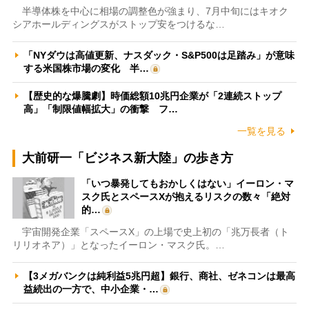
半導体株を中心に相場の調整色が強まり、7月中旬にはキオク
シアホールディングスがストップ安をつけるな…
「NYダウは高値更新、ナスダック・S&P500は足踏み」が意味
する米国株市場の変化 半…
【歴史的な爆騰劇】時価総額10兆円企業が「2連続ストップ
高」「制限値幅拡大」の衝撃 フ…
一覧を見る
大前研一「ビジネス新大陸」の歩き方
「いつ暴発してもおかしくはない」イーロン・マ
スク氏とスペースXが抱えるリスクの数々「絶対
的…
宇宙開発企業「スペースX」の上場で史上初の「兆万長者（ト
リリオネア）」となったイーロン・マスク氏。…
【3メガバンクは純利益5兆円超】銀行、商社、ゼネコンは最高
益続出の一方で、中小企業・…