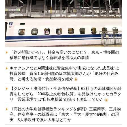
「約5時間かかるし、料金も高いのになぜ？」東京～博多間の
移動に飛行機ではなく新幹線を選ぶ人の事情
キオクシアなどAI関連株に資金集中で“割安になった成長株”に
投資妙味 資産1.5億円超の坂本慎太郎さんが「絶好の仕込み
時」と考える防衛・食品銘柄を紹介
【クレジット決済代行・全東信が破産】63社もの金融機関が融
資をしながら「20年以上の粉飾決算」を見抜けなかったカラク
リ 営業現場では“自転車操業”の焦りも表出していた
《商社の大学別就職者数ランキングを解剖》三菱商事、三井物
産、住友商事への就職者は「東大・早大・慶大で約6割」の現
実 3大学以外で強い大学はどこか