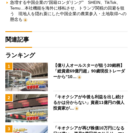
急増する中国企業の“国籍ロンダリング” SHEIN、TikTok、
Temu…本社機能を海外に移転させ、トランプ関税の回避を狙
う 現地人を隠れ蓑にした中国企業の農業参入・土地取得への
懸念も
関連記事
ランキング
【億り人オールスターが狙う20銘柄】
1
「総資産69億円超」90歳現役トレーダ
ーから“10…
「キオクシアが今後も利益を出し続け
2
るかは分からない」資産11億円の個人
投資家が…
「キオクシアが再び株価10万円になる
3