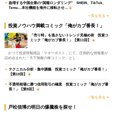
急増する中国企業の“国籍ロンダリング” SHEIN、TikTok、
Temu…本社機能を海外に移転させ…
一覧を見る
投資ノウハウ満載コミック「俺がカブ番長！」
「売り時」を逃さないトレンド見極め術 投資コ
ミック「俺がカブ番長！」【第11回】
かつて投資情報雑誌「マネーポスト」にて、圧倒的な情報量が
詰め込まれた「天下無敵の株コミック」とし…
テクニカル分析・集中講義 投資コミック「俺がカブ番長！」
【第10回】
不透明相場に勝つ信用取引の極意 投資コミック「俺がカブ番
長！」【第9回】
一覧を見る
戸松信博の明日の爆騰株を探せ！