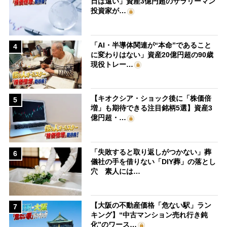
日は遠い」資産3億円超のサラリーマン
投資家が…
「AI・半導体関連が“本命”であること
4
に変わりはない」資産20億円超の90歳
現役トレー…
【キオクシア・ショック後に「株価倍
5
増」も期待できる注目銘柄5選】資産3
億円超・…
「失敗すると取り返しがつかない」葬
6
儀社の手を借りない「DIY葬」の落とし
穴 素人には…
【大阪の不動産価格「危ない駅」ラン
7
キング】“中古マンション売れ行き鈍
化”のワース…