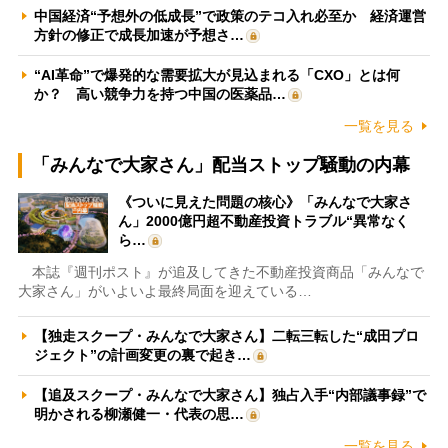
中国経済“予想外の低成長”で政策のテコ入れ必至か 経済運営
方針の修正で成長加速が予想さ…
“AI革命”で爆発的な需要拡大が見込まれる「CXO」とは何
か？ 高い競争力を持つ中国の医薬品…
一覧を見る
「みんなで大家さん」配当ストップ騒動の内幕
《ついに見えた問題の核心》「みんなで大家さ
ん」2000億円超不動産投資トラブル“異常なく
ら…
本誌『週刊ポスト』が追及してきた不動産投資商品「みんなで
大家さん」がいよいよ最終局面を迎えている…
【独走スクープ・みんなで大家さん】二転三転した“成田プロ
ジェクト”の計画変更の裏で起き…
【追及スクープ・みんなで大家さん】独占入手“内部議事録”で
明かされる柳瀬健一・代表の思…
一覧を見る