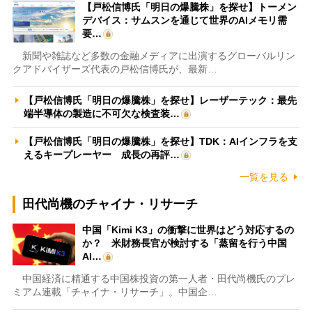
【戸松信博氏「明日の爆騰株」を探せ】トーメン
デバイス：サムスンを通じて世界のAIメモリ需
要…
新聞や雑誌など多数の金融メディアに出演するグローバルリン
クアドバイザーズ代表の戸松信博氏が、最新…
【戸松信博氏「明日の爆騰株」を探せ】レーザーテック：最先
端半導体の製造に不可欠な検査装…
【戸松信博氏「明日の爆騰株」を探せ】TDK：AIインフラを支
えるキープレーヤー 成長の再評…
一覧を見る
田代尚機のチャイナ・リサーチ
中国「Kimi K3」の衝撃に世界はどう対応するの
か？ 米財務長官が検討する「蒸留を行う中国
AI…
中国経済に精通する中国株投資の第一人者・田代尚機氏のプレ
ミアム連載「チャイナ・リサーチ」。中国企…