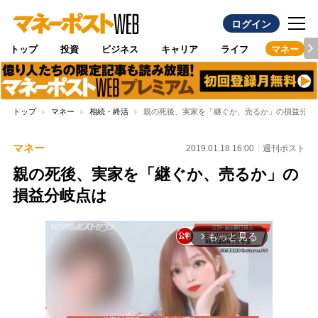
ログイン
トップ
投資
ビジネス
キャリア
ライフ
マネー
トップ
マネー
相続・終活
親の死後、実家を「継ぐか、売るか」の損益分岐
マネー
2019.01.18 16:00
週刊ポスト
親の死後、実家を「継ぐか、売るか」の
損益分岐点は
もっと見る
arrow_forward_ios