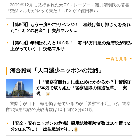
2009年12月に発行された元FXトレーダー・磯貝清明氏の著書
『突然マルサがやって来た！～FXで10億円稼い…
【第9回】もう一度FXでリベンジ！ 種銭は差し押さえを免れ
た”ヒミツのお金” ｜ 突然マルサ…
【第8回】年利はなんと14.6％！ 毎日5万円超の延滞税が積み
上がっていく ｜ 突然マルサ…
一覧を見る
河合雅司「人口減少ニッポンの活路」
【「警察官離れ」に歯止めはかかるか？】警察庁
が本気で取り組む「警察組織の構造改革」 実
現…
警察庁が目下、頭を悩ませているのが「警察官不足」だ。警察
官の採用試験の受験者数は10年間で2分の1以…
【安全・安心ニッポンの危機】採用試験受験者数は10年間で2
分の1以下に！ 出生数減がも…