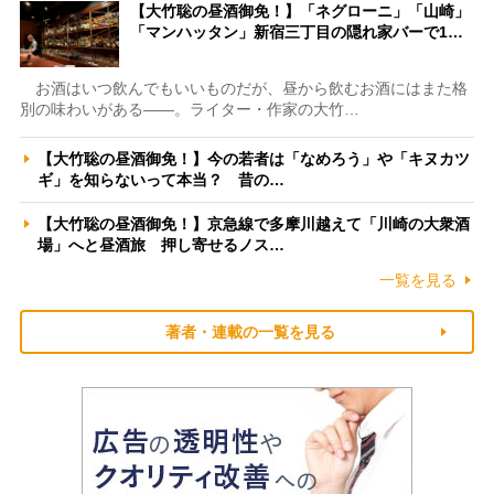
【大竹聡の昼酒御免！】「ネグローニ」「山崎」
「マンハッタン」新宿三丁目の隠れ家バーで1…
お酒はいつ飲んでもいいものだが、昼から飲むお酒にはまた格
別の味わいがある――。ライター・作家の大竹…
【大竹聡の昼酒御免！】今の若者は「なめろう」や「キヌカツ
ギ」を知らないって本当？ 昔の…
【大竹聡の昼酒御免！】京急線で多摩川越えて「川崎の大衆酒
場」へと昼酒旅 押し寄せるノス…
一覧を見る
著者・連載の一覧を見る