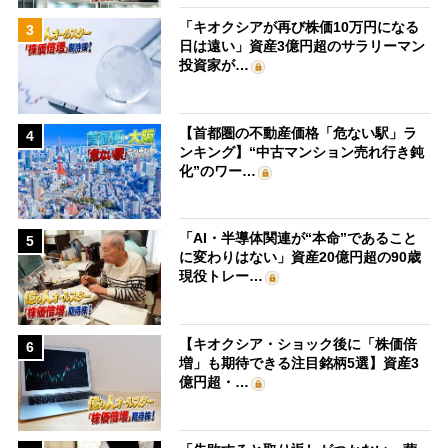
「キオクシアが再び株価10万円になる
3
日は遠い」資産3億円超のサラリーマン
投資家が…
【首都圏の不動産価格「危ない駅」ラ
4
ンキング】“中古マンション売れ行き鈍
化”のワー…
「AI・半導体関連が“本命”であること
5
に変わりはない」資産20億円超の90歳
現役トレー…
【キオクシア・ショック後に「株価倍
6
増」も期待できる注目銘柄5選】資産3
億円超・…