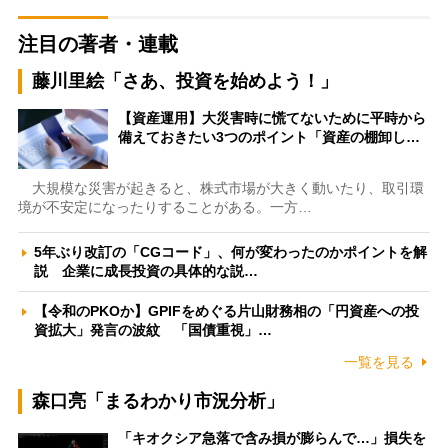
注目の著者・連載
藤川里絵「さあ、投資を始めよう！」
【資産運用】大災害時に慌てないために平時から
備えておきたい3つのポイント「資産の棚卸し…
大規模な災害が起きると、株式市場が大きく動いたり、取引環
境が不安定になったりすることがある。一方…
5年ぶり改訂の「CGコード」、何が変わったのかポイントを解
説 企業に成長投資の具体的な説…
【令和のPKOか】GPIFをめぐる片山財務相の「円資産への投
資拡大」発言の波紋 「国債重視」…
一覧を見る
森口亮「まるわかり市況分析」
「キオクシア急落で含み損が膨らんで…」損失を