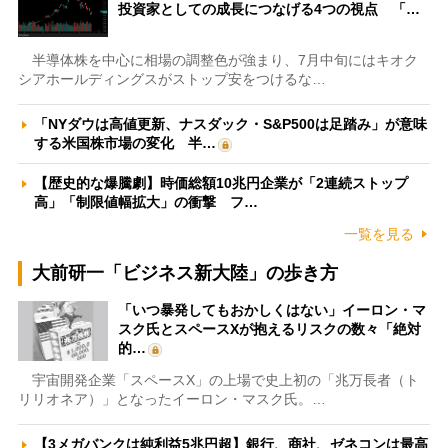
投資家としての成長につなげる4つの視点 「…
半導体株を中心に相場の調整色が強まり、7月中旬にはキオク
シアホールディングスがストップ安をつけるな…
「NYダウは高値更新、ナスダック・S&P500は足踏み」が意味
する米国株市場の変化 半…
【歴史的な爆騰劇】時価総額10兆円企業が「2連続ストップ
高」「制限値幅拡大」の衝撃 フ…
一覧を見る
大前研一「ビジネス新大陸」の歩き方
「いつ暴発してもおかしくはない」イーロン・マ
スク氏とスペースXが抱えるリスクの数々「絶対
的…
宇宙開発企業「スペースX」の上場で史上初の「兆万長者（ト
リリオネア）」となったイーロン・マスク氏。…
【3メガバンクは純利益5兆円超】銀行、商社、ゼネコンは最高