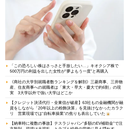
「この恐ろしい株はさっさと手放したい…」キオクシア株で
500万円の利益を出した女性が“夢よもう一度”と再購入
《商社の大学別就職者数ランキングを解剖》三菱商事、三井物
産、住友商事への就職者は「東大・早大・慶大で約6割」の現
実 3大学以外で強い大学はどこか
【クレジット決済代行・全東信が破産】63社もの金融機関が融
資をしながら「20年以上の粉飾決算」を見抜けなかったカラク
リ 営業現場では“自転車操業”の焦りも表出していた
【納車時に複数の事故】テスラジャパン“多額のEV補助金”で注
文殺到、現場は大混乱 トラブル続発の背後に見え隠れす