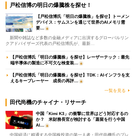
戸松信博の明日の爆騰株を探せ！
【戸松信博氏「明日の爆騰株」を探せ】トーメン
デバイス：サムスンを通じて世界のAIメモリ需
要…
新聞や雑誌など多数の金融メディアに出演するグローバルリン
クアドバイザーズ代表の戸松信博氏が、最新…
【戸松信博氏「明日の爆騰株」を探せ】レーザーテック：最先
端半導体の製造に不可欠な検査装…
【戸松信博氏「明日の爆騰株」を探せ】TDK：AIインフラを支
えるキープレーヤー 成長の再評…
一覧を見る
田代尚機のチャイナ・リサーチ
中国「Kimi K3」の衝撃に世界はどう対応するの
か？ 米財務長官が検討する「蒸留を行う中国
AI…
中国経済に精通する中国株投資の第一人者・田代尚機氏のプレ