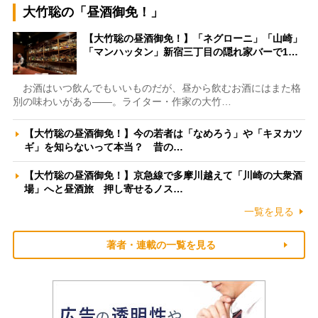
大竹聡の「昼酒御免！」
【大竹聡の昼酒御免！】「ネグローニ」「山崎」
「マンハッタン」新宿三丁目の隠れ家バーで1…
お酒はいつ飲んでもいいものだが、昼から飲むお酒にはまた格
別の味わいがある――。ライター・作家の大竹…
【大竹聡の昼酒御免！】今の若者は「なめろう」や「キヌカツ
ギ」を知らないって本当？ 昔の…
【大竹聡の昼酒御免！】京急線で多摩川越えて「川崎の大衆酒
場」へと昼酒旅 押し寄せるノス…
一覧を見る
著者・連載の一覧を見る