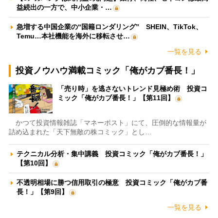
益続出の一方で、中小企業・…
急増する中国企業の“国籍ロンダリング” SHEIN、TikTok、
Temu…本社機能を海外に移転させ…
一覧を見る
投資ノウハウ満載コミック「俺がカブ番長！」
「売り時」を逃さないトレンド見極め術 投資コ
ミック「俺がカブ番長！」【第11回】
かつて投資情報雑誌「マネーポスト」にて、圧倒的な情報量が
詰め込まれた「天下無敵の株コミック」とし…
テクニカル分析・集中講義 投資コミック「俺がカブ番長！」
【第10回】
不透明相場に勝つ信用取引の極意 投資コミック「俺がカブ番
長！」【第9回】
一覧を見る