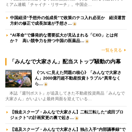
ミアム連載「チャイナ・リサーチ」。中国企…
中国経済“予想外の低成長”で政策のテコ入れ必至か 経済運営
方針の修正で成長加速が予想さ…
“AI革命”で爆発的な需要拡大が見込まれる「CXO」とは何
か？ 高い競争力を持つ中国の医薬品…
一覧を見る
「みんなで大家さん」配当ストップ騒動の内幕
《ついに見えた問題の核心》「みんなで大家さ
ん」2000億円超不動産投資トラブル“異常なく
ら…
本誌『週刊ポスト』が追及してきた不動産投資商品「みんなで
大家さん」がいよいよ最終局面を迎えている…
【独走スクープ・みんなで大家さん】二転三転した“成田プロ
ジェクト”の計画変更の裏で起き…
【追及スクープ・みんなで大家さん】独占入手“内部議事録”で