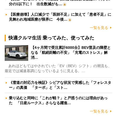
分の1以下に！ 出生数減がも…
【医療崩壊】人口減少で「医師不足」に加えて「患者不足」に
見舞われ地域医療が限界に 今後…
一覧を見る
快適クルマ生活 乗ってみた、使ってみた
【4ヶ月間で受注累計6000台】BEV普及の障壁と
なる「航続距離の不安」「充電のストレス」解
消…
あれほどもてはやされていた「EV（BEV）シフト」の潮流も、
最近では減速基調になっているように見える。…
《雪道の対応力を検証》シビアな状況で実感した「フォレスタ
ー」の真価 「ターボ」と「スト…
乗り込むと同時に「これが軽？」と戸惑うのには理由があっ
た 「日産ルークス」さらなる躍進…
一覧を見る