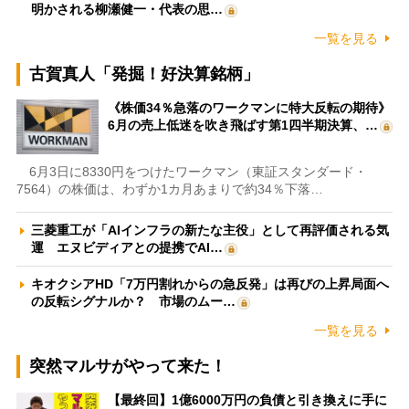
明かされる柳瀬健一・代表の思…
一覧を見る
古賀真人「発掘！好決算銘柄」
《株価34％急落のワークマンに特大反転の期待》
6月の売上低迷を吹き飛ばす第1四半期決算、…
6月3日に8330円をつけたワークマン（東証スタンダード・
7564）の株価は、わずか1カ月あまりで約34％下落…
三菱重工が「AIインフラの新たな主役」として再評価される気
運 エヌビディアとの提携でAI…
キオクシアHD「7万円割れからの急反発」は再びの上昇局面へ
の反転シグナルか？ 市場のムー…
一覧を見る
突然マルサがやって来た！
【最終回】1億6000万円の負債と引き換えに手に