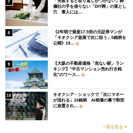
「失敗すると取り返しがつかない」葬
7
儀社の手を借りない「DIY葬」の落とし
穴 素人には…
《2年弱で資産17.5倍の元証券マンが
8
「キオクシア急落で次に狙う」5銘柄を
公開》10…
【大阪の不動産価格「危ない駅」ラン
9
キング】“中古マンション売れ行き鈍
化”のワース…
キオクシア・ショックで「次にマネー
10
が流れる」16銘柄 AI相場の裏で割安
に放置され…
一覧を見る