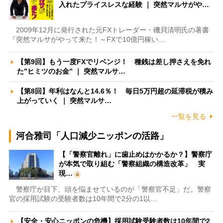
入れたプライスレスな経験 ｜ 突然マルサがや…
2009年12月に発行された元FXトレーダー・磯貝清明氏の著書
『突然マルサがやって来た！～FXで10億円稼い…
【第9回】もう一度FXでリベンジ！ 種銭は差し押さえを免れ
た”ヒミツのお金” ｜ 突然マルサ…
【第8回】年利はなんと14.6％！ 毎日5万円超の延滞税が積み
上がっていく ｜ 突然マルサ…
一覧を見る
河合雅司「人口減少ニッポンの活路」
【「警察官離れ」に歯止めはかかるか？】警察庁
が本気で取り組む「警察組織の構造改革」 実
現…
警察庁が目下、頭を悩ませているのが「警察官不足」だ。警察
官の採用試験の受験者数は10年間で2分の1以…
【安全・安心ニッポンの危機】採用試験受験者数は10年間で2