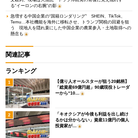
る“イーロンの右腕”の影
急増する中国企業の“国籍ロンダリング” SHEIN、TikTok、
Temu…本社機能を海外に移転させ、トランプ関税の回避を狙
う 現地人を隠れ蓑にした中国企業の農業参入・土地取得への
懸念も
関連記事
ランキング
【億り人オールスターが狙う20銘柄】
1
「総資産69億円超」90歳現役トレーダ
ーから“10…
「キオクシアが今後も利益を出し続け
2
るかは分からない」資産11億円の個人
投資家が…