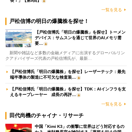
長！」【第9回】
一覧を見る
戸松信博の明日の爆騰株を探せ！
【戸松信博氏「明日の爆騰株」を探せ】トーメン
デバイス：サムスンを通じて世界のAIメモリ需
要…
新聞や雑誌など多数の金融メディアに出演するグローバルリン
クアドバイザーズ代表の戸松信博氏が、最新…
【戸松信博氏「明日の爆騰株」を探せ】レーザーテック：最先
端半導体の製造に不可欠な検査装…
【戸松信博氏「明日の爆騰株」を探せ】TDK：AIインフラを支
えるキープレーヤー 成長の再評…
一覧を見る
田代尚機のチャイナ・リサーチ
中国「Kimi K3」の衝撃に世界はどう対応するの