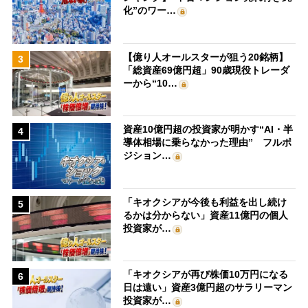
化”のワー…
【億り人オールスターが狙う20銘柄】
3
「総資産69億円超」90歳現役トレーダ
ーから“10…
資産10億円超の投資家が明かす“AI・半
4
導体相場に乗らなかった理由” フルポ
ジション…
「キオクシアが今後も利益を出し続け
5
るかは分からない」資産11億円の個人
投資家が…
「キオクシアが再び株価10万円になる
6
日は遠い」資産3億円超のサラリーマン
投資家が…