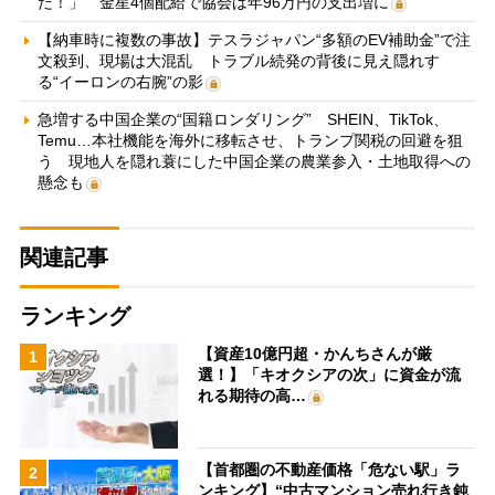
だ！」 金星4個配給で協会は年96万円の支出増に
【納車時に複数の事故】テスラジャパン“多額のEV補助金”で注
文殺到、現場は大混乱 トラブル続発の背後に見え隠れす
る“イーロンの右腕”の影
急増する中国企業の“国籍ロンダリング” SHEIN、TikTok、
Temu…本社機能を海外に移転させ、トランプ関税の回避を狙
う 現地人を隠れ蓑にした中国企業の農業参入・土地取得への
懸念も
関連記事
ランキング
【資産10億円超・かんちさんが厳
1
選！】「キオクシアの次」に資金が流
れる期待の高…
【首都圏の不動産価格「危ない駅」ラ
2
ンキング】“中古マンション売れ行き鈍