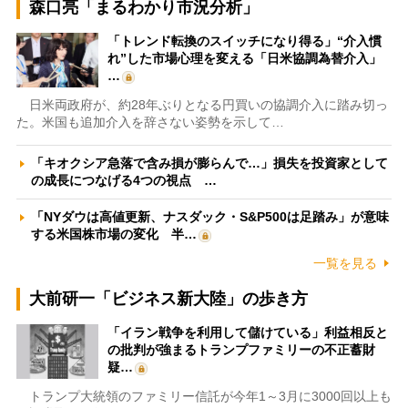
森口亮「まるわかり市況分析」
「トレンド転換のスイッチになり得る」“介入慣
れ”した市場心理を変える「日米協調為替介入」
…
日米両政府が、約28年ぶりとなる円買いの協調介入に踏み切っ
た。米国も追加介入を辞さない姿勢を示して…
「キオクシア急落で含み損が膨らんで…」損失を投資家として
の成長につなげる4つの視点 …
「NYダウは高値更新、ナスダック・S&P500は足踏み」が意味
する米国株市場の変化 半…
一覧を見る
大前研一「ビジネス新大陸」の歩き方
「イラン戦争を利用して儲けている」利益相反と
の批判が強まるトランプファミリーの不正蓄財
疑…
トランプ大統領のファミリー信託が今年1～3月に3000回以上も