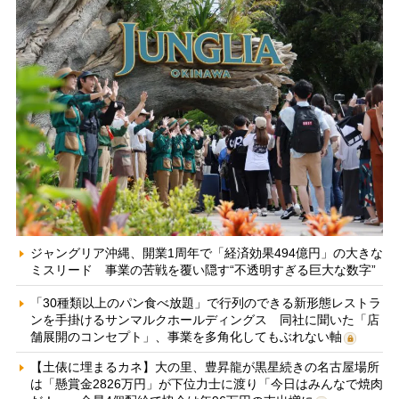
ジャングリア沖縄、開業1周年で「経済効果494億円」の大きな
ミスリード 事業の苦戦を覆い隠す“不透明すぎる巨大な数字”
「30種類以上のパン食べ放題」で行列のできる新形態レストラ
ンを手掛けるサンマルクホールディングス 同社に聞いた「店
舗展開のコンセプト」、事業を多角化してもぶれない軸
【土俵に埋まるカネ】大の里、豊昇龍が黒星続きの名古屋場所
は「懸賞金2826万円」が下位力士に渡り「今日はみんなで焼肉