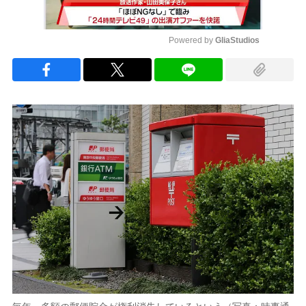
Powered by 
GliaStudios
Mute