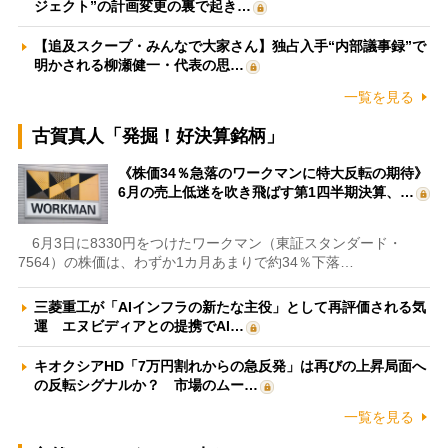
ジェクト”の計画変更の裏で起き…
【追及スクープ・みんなで大家さん】独占入手“内部議事録”で
明かされる柳瀬健一・代表の思…
一覧を見る
古賀真人「発掘！好決算銘柄」
《株価34％急落のワークマンに特大反転の期待》
6月の売上低迷を吹き飛ばす第1四半期決算、…
6月3日に8330円をつけたワークマン（東証スタンダード・
7564）の株価は、わずか1カ月あまりで約34％下落…
三菱重工が「AIインフラの新たな主役」として再評価される気
運 エヌビディアとの提携でAI…
キオクシアHD「7万円割れからの急反発」は再びの上昇局面へ
の反転シグナルか？ 市場のムー…
一覧を見る