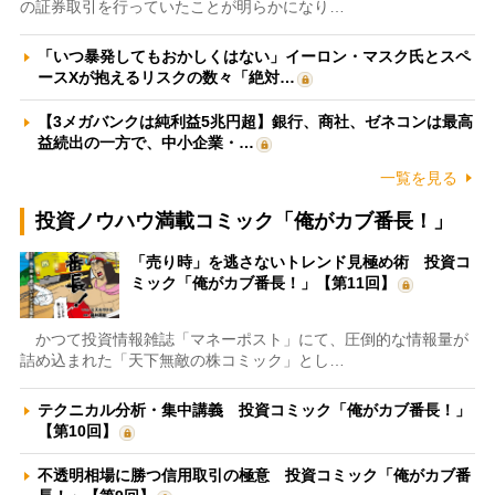
の証券取引を行っていたことが明らかになり…
「いつ暴発してもおかしくはない」イーロン・マスク氏とスペ
ースXが抱えるリスクの数々「絶対…
【3メガバンクは純利益5兆円超】銀行、商社、ゼネコンは最高
益続出の一方で、中小企業・…
一覧を見る
投資ノウハウ満載コミック「俺がカブ番長！」
「売り時」を逃さないトレンド見極め術 投資コ
ミック「俺がカブ番長！」【第11回】
かつて投資情報雑誌「マネーポスト」にて、圧倒的な情報量が
詰め込まれた「天下無敵の株コミック」とし…
テクニカル分析・集中講義 投資コミック「俺がカブ番長！」
【第10回】
不透明相場に勝つ信用取引の極意 投資コミック「俺がカブ番