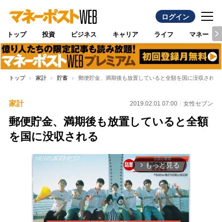
ログイン
トップ
投資
ビジネス
キャリア
ライフ
マネー
トップ
家計
貯蓄
郵便貯金、満期後も放置していると全額を国に没収される
家計
2019.02.01 07:00
女性セブン
郵便貯金、満期後も放置していると全額
を国に没収される
もっと見る
arrow_forward_ios