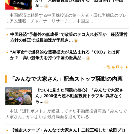
か？ 米財務長官が検討する「蒸留を行う中国
AI…
中国経済に精通する中国株投資の第一人者・田代尚機氏のプレ
ミアム連載「チャイナ・リサーチ」。中国企…
中国経済“予想外の低成長”で政策のテコ入れ必至か 経済運営
方針の修正で成長加速が予想さ…
“AI革命”で爆発的な需要拡大が見込まれる「CXO」とは何
か？ 高い競争力を持つ中国の医薬品…
一覧を見る
「みんなで大家さん」配当ストップ騒動の内幕
《ついに見えた問題の核心》「みんなで大家さ
ん」2000億円超不動産投資トラブル“異常なく
ら…
本誌『週刊ポスト』が追及してきた不動産投資商品「みんなで
大家さん」がいよいよ最終局面を迎えている…
【独走スクープ・みんなで大家さん】二転三転した“成田プロ