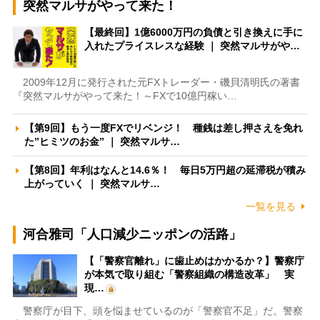
突然マルサがやって来た！
【最終回】1億6000万円の負債と引き換えに手に
入れたプライスレスな経験 ｜ 突然マルサがや…
2009年12月に発行された元FXトレーダー・磯貝清明氏の著書
『突然マルサがやって来た！～FXで10億円稼い…
【第9回】もう一度FXでリベンジ！ 種銭は差し押さえを免れ
た”ヒミツのお金” ｜ 突然マルサ…
【第8回】年利はなんと14.6％！ 毎日5万円超の延滞税が積み
上がっていく ｜ 突然マルサ…
一覧を見る
河合雅司「人口減少ニッポンの活路」
【「警察官離れ」に歯止めはかかるか？】警察庁
が本気で取り組む「警察組織の構造改革」 実
現…
警察庁が目下、頭を悩ませているのが「警察官不足」だ。警察