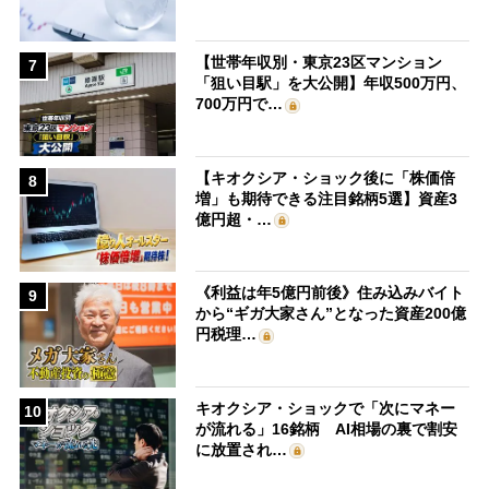
【世帯年収別・東京23区マンション
7
「狙い目駅」を大公開】年収500万円、
700万円で…
【キオクシア・ショック後に「株価倍
8
増」も期待できる注目銘柄5選】資産3
億円超・…
《利益は年5億円前後》住み込みバイト
9
から“ギガ大家さん”となった資産200億
円税理…
キオクシア・ショックで「次にマネー
10
が流れる」16銘柄 AI相場の裏で割安
に放置され…