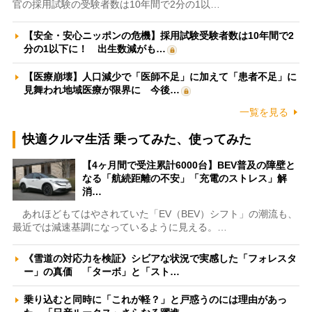
官の採用試験の受験者数は10年間で2分の1以…
【安全・安心ニッポンの危機】採用試験受験者数は10年間で2
分の1以下に！ 出生数減がも…
【医療崩壊】人口減少で「医師不足」に加えて「患者不足」に
見舞われ地域医療が限界に 今後…
一覧を見る
快適クルマ生活 乗ってみた、使ってみた
【4ヶ月間で受注累計6000台】BEV普及の障壁と
なる「航続距離の不安」「充電のストレス」解
消…
あれほどもてはやされていた「EV（BEV）シフト」の潮流も、
最近では減速基調になっているように見える。…
《雪道の対応力を検証》シビアな状況で実感した「フォレスタ
ー」の真価 「ターボ」と「スト…
乗り込むと同時に「これが軽？」と戸惑うのには理由があっ