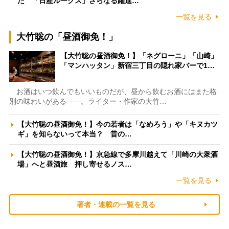
た 「日産ルークス」さらなる躍進…
一覧を見る
大竹聡の「昼酒御免！」
【大竹聡の昼酒御免！】「ネグローニ」「山崎」
「マンハッタン」新宿三丁目の隠れ家バーで1…
お酒はいつ飲んでもいいものだが、昼から飲むお酒にはまた格
別の味わいがある――。ライター・作家の大竹…
【大竹聡の昼酒御免！】今の若者は「なめろう」や「キヌカツ
ギ」を知らないって本当？ 昔の…
【大竹聡の昼酒御免！】京急線で多摩川越えて「川崎の大衆酒
場」へと昼酒旅 押し寄せるノス…
一覧を見る
著者・連載の一覧を見る