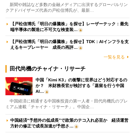
新聞や雑誌など多数の金融メディアに出演するグローバルリン
クアドバイザーズ代表の戸松信博氏が、最新…
【戸松信博氏「明日の爆騰株」を探せ】レーザーテック：最先
端半導体の製造に不可欠な検査装…
【戸松信博氏「明日の爆騰株」を探せ】TDK：AIインフラを支
えるキープレーヤー 成長の再評…
一覧を見る
田代尚機のチャイナ・リサーチ
中国「Kimi K3」の衝撃に世界はどう対応するの
か？ 米財務長官が検討する「蒸留を行う中国
AI…
中国経済に精通する中国株投資の第一人者・田代尚機氏のプレ
ミアム連載「チャイナ・リサーチ」。中国企…
中国経済“予想外の低成長”で政策のテコ入れ必至か 経済運営
方針の修正で成長加速が予想さ…