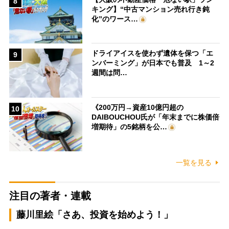
8
キング】“中古マンション売れ行き鈍
化”のワース…
ドライアイスを使わず遺体を保つ「エ
9
ンバーミング」が日本でも普及 1～2
週間は問…
《200万円→資産10億円超の
10
DAIBOUCHOU氏が「年末までに株価倍
増期待」の5銘柄を公…
一覧を見る
注目の著者・連載
藤川里絵「さあ、投資を始めよう！」