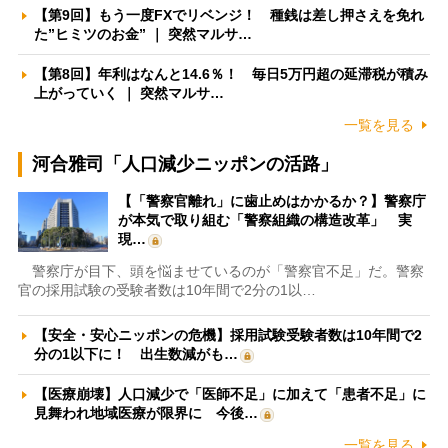
【第9回】もう一度FXでリベンジ！ 種銭は差し押さえを免れ
た”ヒミツのお金” ｜ 突然マルサ…
【第8回】年利はなんと14.6％！ 毎日5万円超の延滞税が積み
上がっていく ｜ 突然マルサ…
一覧を見る
河合雅司「人口減少ニッポンの活路」
【「警察官離れ」に歯止めはかかるか？】警察庁
が本気で取り組む「警察組織の構造改革」 実
現…
警察庁が目下、頭を悩ませているのが「警察官不足」だ。警察
官の採用試験の受験者数は10年間で2分の1以…
【安全・安心ニッポンの危機】採用試験受験者数は10年間で2
分の1以下に！ 出生数減がも…
【医療崩壊】人口減少で「医師不足」に加えて「患者不足」に
見舞われ地域医療が限界に 今後…
一覧を見る