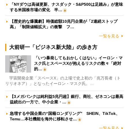
「NYダウは高値更新、ナスダック・S&P500は足踏み」が意味
する米国株市場の変化 半…
【歴史的な爆騰劇】時価総額10兆円企業が「2連続ストップ
高」「制限値幅拡大」の衝撃 フ…
一覧を見る
大前研一「ビジネス新大陸」の歩き方
「いつ暴発してもおかしくはない」イーロン・マ
スク氏とスペースXが抱えるリスクの数々「絶対
的…
宇宙開発企業「スペースX」の上場で史上初の「兆万長者（ト
リリオネア）」となったイーロン・マスク氏。…
【3メガバンクは純利益5兆円超】銀行、商社、ゼネコンは最高
益続出の一方で、中小企業・…
急増する中国企業の“国籍ロンダリング” SHEIN、TikTok、
Temu…本社機能を海外に移転させ…
一覧を見る