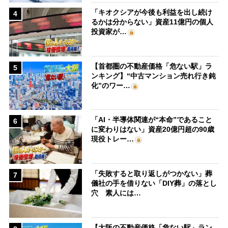
「キオクシアが今後も利益を出し続け
4
るかは分からない」資産11億円の個人
投資家が…
【首都圏の不動産価格「危ない駅」ラ
5
ンキング】“中古マンション売れ行き鈍
化”のワー…
「AI・半導体関連が“本命”であること
6
に変わりはない」資産20億円超の90歳
現役トレー…
「失敗すると取り返しがつかない」葬
7
儀社の手を借りない「DIY葬」の落とし
穴 素人には…
【大阪の不動産価格「危ない駅」ラン