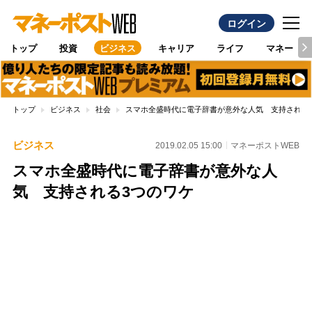
ログイン
トップ
投資
ビジネス
キャリア
ライフ
マネー
トップ
ビジネス
社会
スマホ全盛時代に電子辞書が意外な人気 支持される
ビジネス
2019.02.05 15:00
マネーポストWEB
スマホ全盛時代に電子辞書が意外な人
気 支持される3つのワケ
Loaded
:
100.00%
/
Unmute