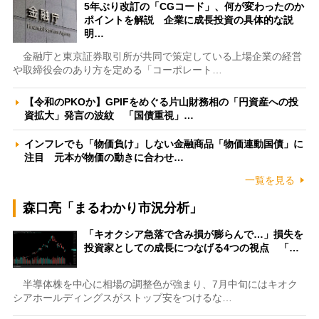
5年ぶり改訂の「CGコード」、何が変わったのか
ポイントを解説 企業に成長投資の具体的な説
明…
金融庁と東京証券取引所が共同で策定している上場企業の経営
や取締役会のあり方を定める「コーポレート…
【令和のPKOか】GPIFをめぐる片山財務相の「円資産への投
資拡大」発言の波紋 「国債重視」…
インフレでも「物価負け」しない金融商品「物価連動国債」に
注目 元本が物価の動きに合わせ…
一覧を見る
森口亮「まるわかり市況分析」
「キオクシア急落で含み損が膨らんで…」損失を
投資家としての成長につなげる4つの視点 「…
半導体株を中心に相場の調整色が強まり、7月中旬にはキオク
シアホールディングスがストップ安をつけるな…