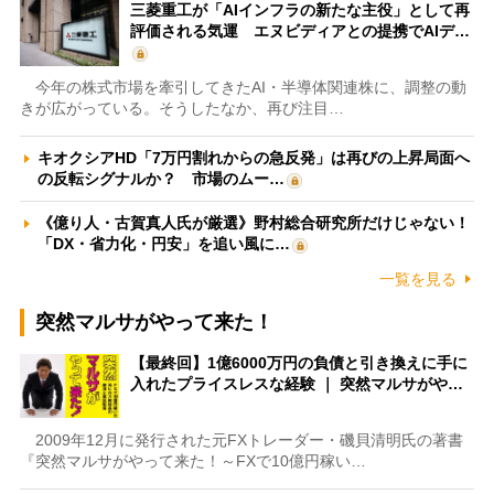
三菱重工が「AIインフラの新たな主役」として再
評価される気運 エヌビディアとの提携でAIデ…
今年の株式市場を牽引してきたAI・半導体関連株に、調整の動
きが広がっている。そうしたなか、再び注目…
キオクシアHD「7万円割れからの急反発」は再びの上昇局面へ
の反転シグナルか？ 市場のムー…
《億り人・古賀真人氏が厳選》野村総合研究所だけじゃない！
「DX・省力化・円安」を追い風に…
一覧を見る
突然マルサがやって来た！
【最終回】1億6000万円の負債と引き換えに手に
入れたプライスレスな経験 ｜ 突然マルサがや…
2009年12月に発行された元FXトレーダー・磯貝清明氏の著書
『突然マルサがやって来た！～FXで10億円稼い…