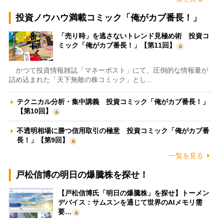
投資ノウハウ満載コミック「俺がカブ番長！」
「売り時」を逃さないトレンド見極め術 投資コ
ミック「俺がカブ番長！」【第11回】
かつて投資情報雑誌「マネーポスト」にて、圧倒的な情報量が
詰め込まれた「天下無敵の株コミック」とし…
テクニカル分析・集中講義 投資コミック「俺がカブ番長！」
【第10回】
不透明相場に勝つ信用取引の極意 投資コミック「俺がカブ番
長！」【第9回】
一覧を見る
戸松信博の明日の爆騰株を探せ！
【戸松信博氏「明日の爆騰株」を探せ】トーメン
デバイス：サムスンを通じて世界のAIメモリ需
要…