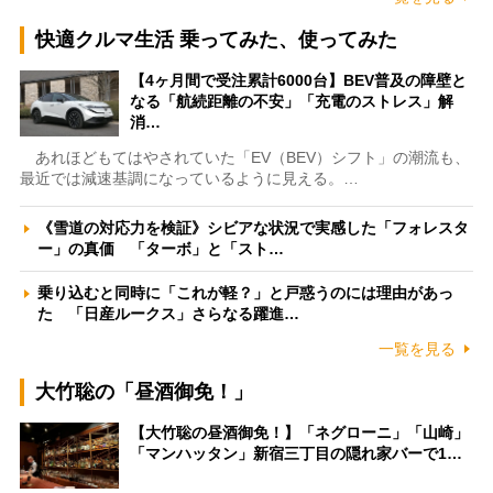
快適クルマ生活 乗ってみた、使ってみた
【4ヶ月間で受注累計6000台】BEV普及の障壁と
なる「航続距離の不安」「充電のストレス」解
消…
あれほどもてはやされていた「EV（BEV）シフト」の潮流も、
最近では減速基調になっているように見える。…
《雪道の対応力を検証》シビアな状況で実感した「フォレスタ
ー」の真価 「ターボ」と「スト…
乗り込むと同時に「これが軽？」と戸惑うのには理由があっ
た 「日産ルークス」さらなる躍進…
一覧を見る
大竹聡の「昼酒御免！」
【大竹聡の昼酒御免！】「ネグローニ」「山崎」
「マンハッタン」新宿三丁目の隠れ家バーで1…