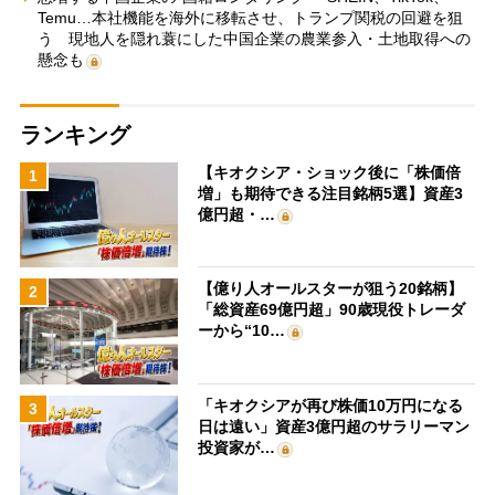
Temu…本社機能を海外に移転させ、トランプ関税の回避を狙
う 現地人を隠れ蓑にした中国企業の農業参入・土地取得への
懸念も
ランキング
【キオクシア・ショック後に「株価倍
1
増」も期待できる注目銘柄5選】資産3
億円超・…
【億り人オールスターが狙う20銘柄】
2
「総資産69億円超」90歳現役トレーダ
ーから“10…
「キオクシアが再び株価10万円になる
3
日は遠い」資産3億円超のサラリーマン
投資家が…