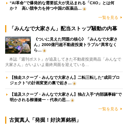
“AI革命”で爆発的な需要拡大が見込まれる「CXO」とは何
か？ 高い競争力を持つ中国の医薬品…
一覧を見る
「みんなで大家さん」配当ストップ騒動の内幕
《ついに見えた問題の核心》「みんなで大家さ
ん」2000億円超不動産投資トラブル“異常なく
ら…
本誌『週刊ポスト』が追及してきた不動産投資商品「みんなで
大家さん」がいよいよ最終局面を迎えている…
【独走スクープ・みんなで大家さん】二転三転した“成田プロ
ジェクト”の計画変更の裏で起き…
【追及スクープ・みんなで大家さん】独占入手“内部議事録”で
明かされる柳瀬健一・代表の思…
一覧を見る
古賀真人「発掘！好決算銘柄」