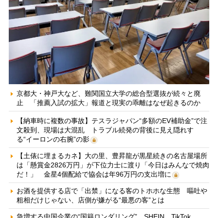
京都大・神戸大など、難関国立大学の総合型選抜が続々と廃
止 「推薦入試の拡大」報道と現実の乖離はなぜ起きるのか
【納車時に複数の事故】テスラジャパン“多額のEV補助金”で注
文殺到、現場は大混乱 トラブル続発の背後に見え隠れす
る“イーロンの右腕”の影
【土俵に埋まるカネ】大の里、豊昇龍が黒星続きの名古屋場所
は「懸賞金2826万円」が下位力士に渡り「今日はみんなで焼肉
だ！」 金星4個配給で協会は年96万円の支出増に
お酒を提供する店で「出禁」になる客のトホホな生態 嘔吐や
粗相だけじゃない、店側が嫌がる“最悪の客”とは
急増する中国企業の“国籍ロンダリング” SHEIN、TikTok、