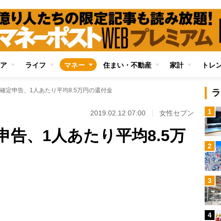
ア
ライフ
マネー
住まい・不動産
家計
トレ
確定申告、1人あたり平均8.5万円の還付金
ラ
1
2019.02.12 07:00
女性セブン
告、1人あたり平均8.5万
2
Loaded
:
3
97.13%
/
4