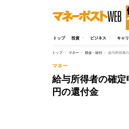
トップ
投資
ビジネス
キャリ
トップ
マネー
税金・給付
給与所得者の
マネー
給与所得者の確定申
円の還付金
Unmute