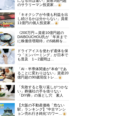
になる日は遠い」資産3億円超
のサラリーマン投資家…
「キオクシアが今後も利益を出
し続けるかは分からない」資産
11億円の個人投資家…
《200万円→資産10億円超の
DAIBOUCHOU氏が「年末まで
に株価倍増期待」の5銘柄を…
ドライアイスを使わず遺体を保
つ「エンバーミング」が日本で
も普及 1～2週間は…
「AI・半導体関連が“本命”であ
ることに変わりはない」資産20
億円超の90歳現役トレ…
「失敗すると取り返しがつかな
い」葬儀社の手を借りない
「DIY葬」の落とし穴 素人
に…
【大阪の不動産価格「危ない
駅」ランキング】“中古マンシ
ョン売れ行き鈍化”のワー…