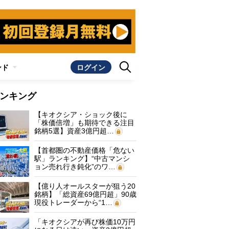
ンド
ログイン
ンキング
【キオクシア・ショック後に
「株価倍増」も期待できる注目
銘柄5選】資産3億円超…
【首都圏の不動産価格「危ない
駅」ランキング】“中古マンシ
ョン売れ行き鈍化”のワ…
【億り人オールスターが狙う20
銘柄】「総資産69億円超」90歳
現役トレーダーから“1…
「キオクシアが再び株価10万円