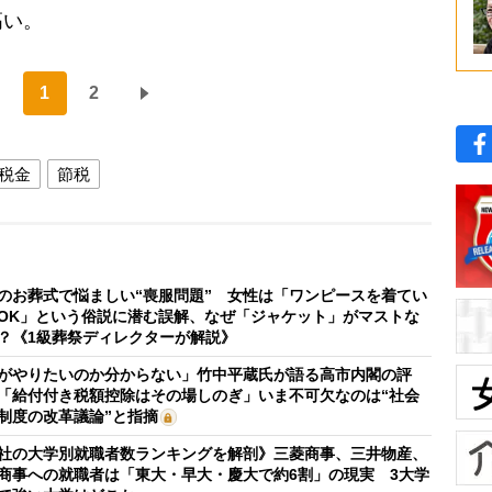
高い。
1
2
税金
節税
のお葬式で悩ましい“喪服問題” 女性は「ワンピースを着てい
OK」という俗説に潜む誤解、なぜ「ジャケット」がマストな
？《1級葬祭ディレクターが解説》
がやりたいのか分からない」竹中平蔵氏が語る高市内閣の評
「給付付き税額控除はその場しのぎ」いま不可欠なのは“社会
制度の改革議論”と指摘
社の大学別就職者数ランキングを解剖》三菱商事、三井物産、
商事への就職者は「東大・早大・慶大で約6割」の現実 3大学