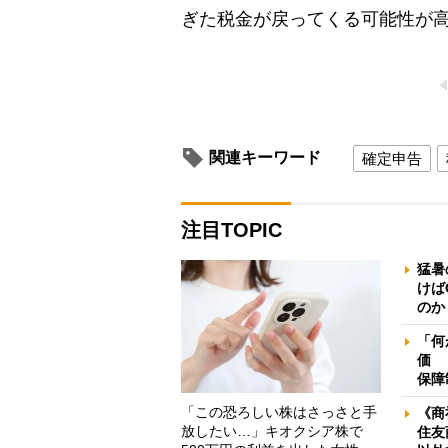
ぎた税金が戻ってくる可能性が
関連キーワード
確定申告
注目TOPIC
猛暑
けば
のか
「何
価 
保障
「この恐ろしい株はさっさと手
《商
放したい…」キオクシア株で
住友