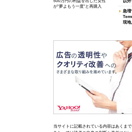
500万円の利益を出した女性
以外
が“夢よもう一度”と再購入
急増
Te
現地
当サイトに記載されている内容はあくまで