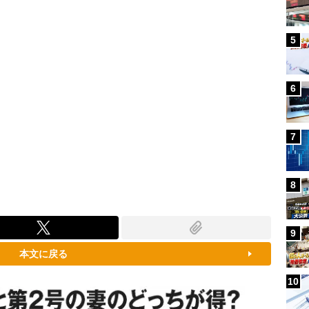
5
6
7
8
9
本文に戻る
10