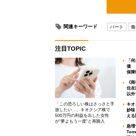
関連キーワード
パート
働
注目TOPIC
「何
価 
保障
《商
住友
以外
「この恐ろしい株はさっさと手
キオ
放したい…」キオクシア株で
妙味
500万円の利益を出した女性
える
が“夢よもう一度”と再購入
急増
Te