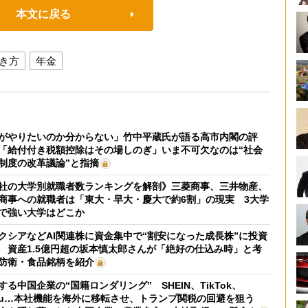
本文に戻る
き方
年金
がやりたいのか分からない」竹中平蔵氏が語る高市内閣の評
「給付付き税額控除はその場しのぎ」いま不可欠なのは“社会
制度の改革議論”と指摘
社の大学別就職者数ランキングを解剖》三菱商事、三井物産、
商事への就職者は「東大・早大・慶大で約6割」の現実 3大学
で強い大学はどこか
クシアなどAI関連株に資金集中で“割安になった成長株”に投資
 資産1.5億円超の坂本慎太郎さんが「絶好の仕込み時」と考
防衛・食品銘柄を紹介
する中国企業の“国籍ロンダリング” SHEIN、TikTok、
mu…本社機能を海外に移転させ、トランプ関税の回避を狙う