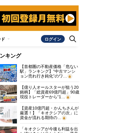
ンド
ログイン
ンキング
【首都圏の不動産価格「危ない
駅」ランキング】“中古マンシ
ョン売れ行き鈍化”のワ…
【億り人オールスターが狙う20
銘柄】「総資産69億円超」90歳
現役トレーダーから“1…
【資産10億円超・かんちさんが
厳選！】「キオクシアの次」に
資金が流れる期待の…
「キオクシアが今後も利益を出