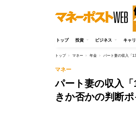
トップ
投資
ビジネス
キャリ
トップ
マネー
年金
パート妻の収入「1
マネー
パート妻の収入「
きか否かの判断ポ
/
Unmute