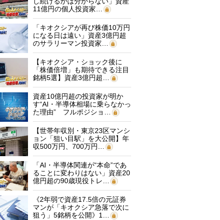
し続けるかは分からない」資産
11億円の個人投資家…
「キオクシアが再び株価10万円
になる日は遠い」資産3億円超
のサラリーマン投資家…
【キオクシア・ショック後に
「株価倍増」も期待できる注目
銘柄5選】資産3億円超…
資産10億円超の投資家が明か
す“AI・半導体相場に乗らなかっ
た理由” フルポジショ…
【世帯年収別・東京23区マンシ
ョン「狙い目駅」を大公開】年
収500万円、700万円…
「AI・半導体関連が“本命”であ
ることに変わりはない」資産20
億円超の90歳現役トレ…
《2年弱で資産17.5倍の元証券
マンが「キオクシア急落で次に
狙う」5銘柄を公開》1…