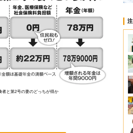
注
険者と第2号の妻のどっちが得か