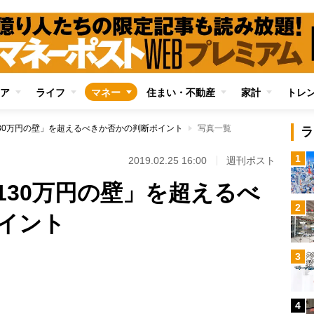
ア
ライフ
マネー
住まい・不動産
家計
トレ
30万円の壁」を超えるべきか否かの判断ポイント
写真一覧
ラ
1
2019.02.25 16:00
週刊ポスト
130万円の壁」を超えるべ
2
イント
3
Loaded
:
100.00%
4