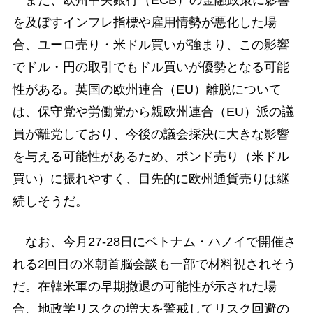
また、欧州中央銀行（ECB）の金融政策に影響
を及ぼすインフレ指標や雇用情勢が悪化した場
合、ユーロ売り・米ドル買いが強まり、この影響
でドル・円の取引でもドル買いが優勢となる可能
性がある。英国の欧州連合（EU）離脱について
は、保守党や労働党から親欧州連合（EU）派の議
員が離党しており、今後の議会採決に大きな影響
を与える可能性があるため、ポンド売り（米ドル
買い）に振れやすく、目先的に欧州通貨売りは継
続しそうだ。
なお、今月27-28日にベトナム・ハノイで開催さ
れる2回目の米朝首脳会談も一部で材料視されそう
だ。在韓米軍の早期撤退の可能性が示された場
合、地政学リスクの増大を警戒してリスク回避の