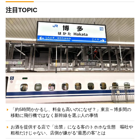
注目TOPIC
「約5時間かかるし、料金も高いのになぜ？」東京～博多間の
移動に飛行機ではなく新幹線を選ぶ人の事情
お酒を提供する店で「出禁」になる客のトホホな生態 嘔吐や
粗相だけじゃない、店側が嫌がる“最悪の客”とは