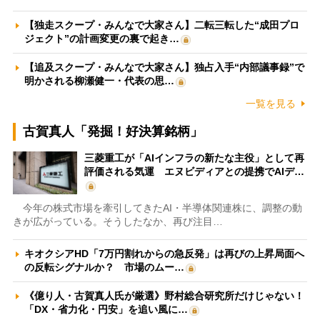
【独走スクープ・みんなで大家さん】二転三転した“成田プロ
ジェクト”の計画変更の裏で起き…
【追及スクープ・みんなで大家さん】独占入手“内部議事録”で
明かされる柳瀬健一・代表の思…
一覧を見る
古賀真人「発掘！好決算銘柄」
三菱重工が「AIインフラの新たな主役」として再
評価される気運 エヌビディアとの提携でAIデ…
今年の株式市場を牽引してきたAI・半導体関連株に、調整の動
きが広がっている。そうしたなか、再び注目…
キオクシアHD「7万円割れからの急反発」は再びの上昇局面へ
の反転シグナルか？ 市場のムー…
《億り人・古賀真人氏が厳選》野村総合研究所だけじゃない！
「DX・省力化・円安」を追い風に…