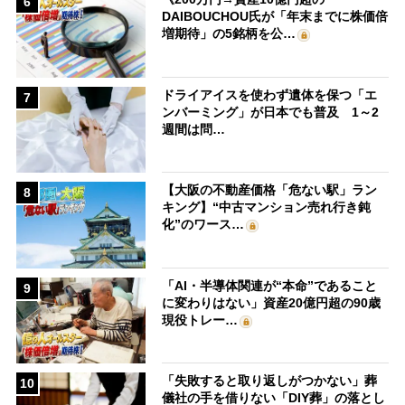
6
DAIBOUCHOU氏が「年末までに株価倍
増期待」の5銘柄を公…
ドライアイスを使わず遺体を保つ「エ
7
ンバーミング」が日本でも普及 1～2
週間は問…
【大阪の不動産価格「危ない駅」ラン
8
キング】“中古マンション売れ行き鈍
化”のワース…
「AI・半導体関連が“本命”であること
9
に変わりはない」資産20億円超の90歳
現役トレー…
「失敗すると取り返しがつかない」葬
10
儀社の手を借りない「DIY葬」の落とし