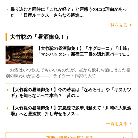
乗り込むと同時に「これが軽？」と戸惑うのには理由があっ
た 「日産ルークス」さらなる躍進…
一覧を見る
大竹聡の「昼酒御免！」
【大竹聡の昼酒御免！】「ネグローニ」「山崎」
「マンハッタン」新宿三丁目の隠れ家バーで1…
お酒はいつ飲んでもいいものだが、昼から飲むお酒にはまた格
別の味わいがある――。ライター・作家の大竹…
【大竹聡の昼酒御免！】今の若者は「なめろう」や「キヌカツ
ギ」を知らないって本当？ 昔の…
【大竹聡の昼酒御免！】京急線で多摩川越えて「川崎の大衆酒
場」へと昼酒旅 押し寄せるノス…
一覧を見る
著者・連載の一覧を見る