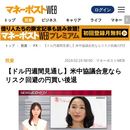
ログイン
トップ
投資
ビジネス
キャリア
ライフ
マネー
トップ
投資
FX
【ドル円週間見通し】米中協議合意ならリスク回避の円買い
投資
2019.02.24 08:00
マネーポストWEB
【ドル円週間見通し】米中協議合意なら
リスク回避の円買い後退