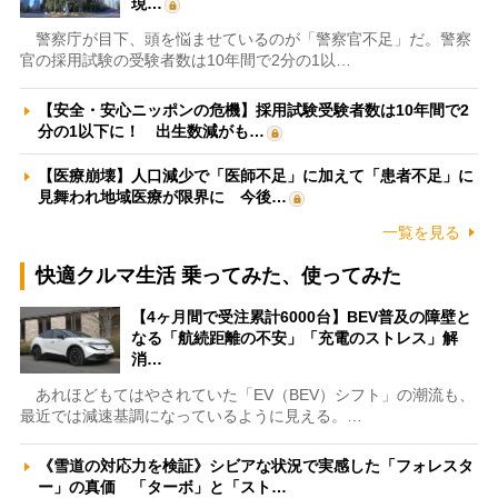
現…
警察庁が目下、頭を悩ませているのが「警察官不足」だ。警察
官の採用試験の受験者数は10年間で2分の1以…
【安全・安心ニッポンの危機】採用試験受験者数は10年間で2
分の1以下に！ 出生数減がも…
【医療崩壊】人口減少で「医師不足」に加えて「患者不足」に
見舞われ地域医療が限界に 今後…
一覧を見る
快適クルマ生活 乗ってみた、使ってみた
【4ヶ月間で受注累計6000台】BEV普及の障壁と
なる「航続距離の不安」「充電のストレス」解
消…
あれほどもてはやされていた「EV（BEV）シフト」の潮流も、
最近では減速基調になっているように見える。…
《雪道の対応力を検証》シビアな状況で実感した「フォレスタ
ー」の真価 「ターボ」と「スト…