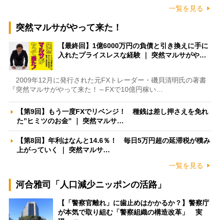
一覧を見る
突然マルサがやって来た！
【最終回】1億6000万円の負債と引き換えに手に
入れたプライスレスな経験 ｜ 突然マルサがや…
2009年12月に発行された元FXトレーダー・磯貝清明氏の著書
『突然マルサがやって来た！～FXで10億円稼い…
【第9回】もう一度FXでリベンジ！ 種銭は差し押さえを免れ
た”ヒミツのお金” ｜ 突然マルサ…
【第8回】年利はなんと14.6％！ 毎日5万円超の延滞税が積み
上がっていく ｜ 突然マルサ…
一覧を見る
河合雅司「人口減少ニッポンの活路」
【「警察官離れ」に歯止めはかかるか？】警察庁
が本気で取り組む「警察組織の構造改革」 実