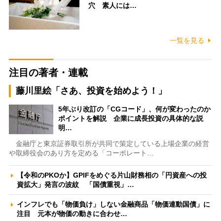
穴 素人には…
一覧を見る
注目の著者・連載
藤川里絵「さあ、投資を始めよう！」
5年ぶり改訂の「CGコード」、何が変わったのか
ポイントを解説 企業に成長投資の具体的な説
明…
金融庁と東京証券取引所が共同で策定している上場企業の経営
や取締役会のあり方を定める「コーポレート…
【令和のPKOか】GPIFをめぐる片山財務相の「円資産への投
資拡大」発言の波紋 「国債重視」…
インフレでも「物価負け」しない金融商品「物価連動国債」に
注目 元本が物価の動きに合わせ…