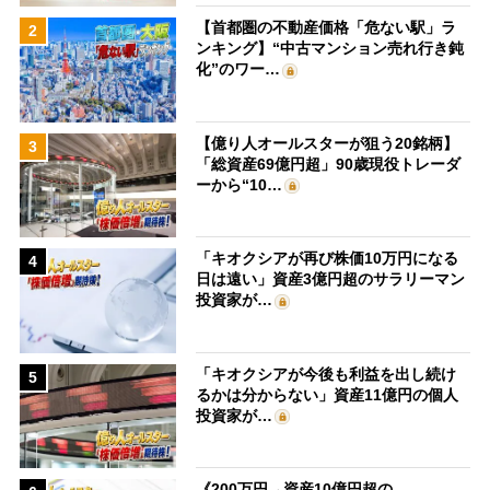
【首都圏の不動産価格「危ない駅」ラ
2
ンキング】“中古マンション売れ行き鈍
化”のワー…
【億り人オールスターが狙う20銘柄】
3
「総資産69億円超」90歳現役トレーダ
ーから“10…
「キオクシアが再び株価10万円になる
4
日は遠い」資産3億円超のサラリーマン
投資家が…
「キオクシアが今後も利益を出し続け
5
るかは分からない」資産11億円の個人
投資家が…
《200万円→資産10億円超の