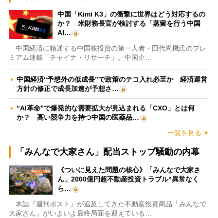
中国「Kimi K3」の衝撃に世界はどう対応するの
か？ 米財務長官が検討する「蒸留を行う中国
AI…
中国経済に精通する中国株投資の第一人者・田代尚機氏のプレ
ミアム連載「チャイナ・リサーチ」。中国企…
中国経済“予想外の低成長”で政策のテコ入れ必至か 経済運営
方針の修正で成長加速が予想さ…
“AI革命”で爆発的な需要拡大が見込まれる「CXO」とは何
か？ 高い競争力を持つ中国の医薬品…
一覧を見る
「みんなで大家さん」配当ストップ騒動の内幕
《ついに見えた問題の核心》「みんなで大家さ
ん」2000億円超不動産投資トラブル“異常なく
ら…
本誌『週刊ポスト』が追及してきた不動産投資商品「みんなで
大家さん」がいよいよ最終局面を迎えている…