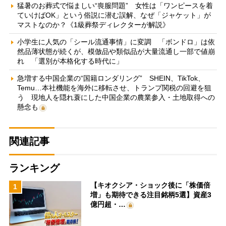
猛暑のお葬式で悩ましい“喪服問題” 女性は「ワンピースを着
ていけばOK」という俗説に潜む誤解、なぜ「ジャケット」が
マストなのか？《1級葬祭ディレクターが解説》
小学生に人気の「シール流通事情」に変調 「ボンドロ」は依
然品薄状態が続くが、模倣品や類似品が大量流通し一部で値崩
れ 「選別が本格化する時代に」
急増する中国企業の“国籍ロンダリング” SHEIN、TikTok、
Temu…本社機能を海外に移転させ、トランプ関税の回避を狙
う 現地人を隠れ蓑にした中国企業の農業参入・土地取得への
懸念も
関連記事
ランキング
【キオクシア・ショック後に「株価倍
1
増」も期待できる注目銘柄5選】資産3
億円超・…