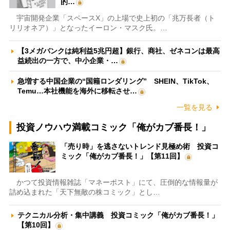
的…
宇宙開発企業「スペースX」の上場で史上初の「兆万長者（ト
リリオネア）」となったイーロン・マスク氏。…
【3メガバンクは純利益5兆円超】銀行、商社、ゼネコンは最高
益続出の一方で、中小企業・…
急増する中国企業の“国籍ロンダリング” SHEIN、TikTok、
Temu…本社機能を海外に移転させ…
一覧を見る
投資ノウハウ満載コミック「俺がカブ番長！」
「売り時」を逃さないトレンド見極め術 投資コ
ミック「俺がカブ番長！」【第11回】
かつて投資情報雑誌「マネーポスト」にて、圧倒的な情報量が
詰め込まれた「天下無敵の株コミック」とし…
テクニカル分析・集中講義 投資コミック「俺がカブ番長！」
【第10回】