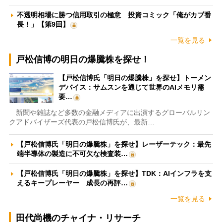
不透明相場に勝つ信用取引の極意 投資コミック「俺がカブ番
長！」【第9回】
一覧を見る
戸松信博の明日の爆騰株を探せ！
【戸松信博氏「明日の爆騰株」を探せ】トーメン
デバイス：サムスンを通じて世界のAIメモリ需
要…
新聞や雑誌など多数の金融メディアに出演するグローバルリン
クアドバイザーズ代表の戸松信博氏が、最新…
【戸松信博氏「明日の爆騰株」を探せ】レーザーテック：最先
端半導体の製造に不可欠な検査装…
【戸松信博氏「明日の爆騰株」を探せ】TDK：AIインフラを支
えるキープレーヤー 成長の再評…
一覧を見る
田代尚機のチャイナ・リサーチ