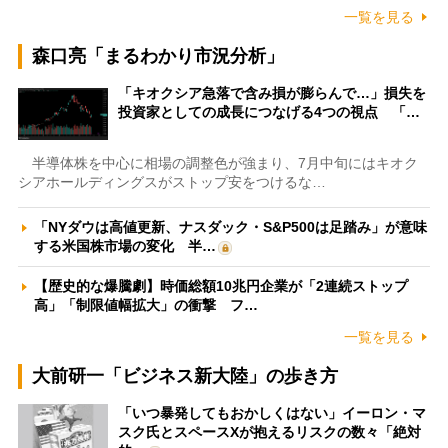
一覧を見る
森口亮「まるわかり市況分析」
「キオクシア急落で含み損が膨らんで…」損失を
投資家としての成長につなげる4つの視点 「…
半導体株を中心に相場の調整色が強まり、7月中旬にはキオク
シアホールディングスがストップ安をつけるな…
「NYダウは高値更新、ナスダック・S&P500は足踏み」が意味
する米国株市場の変化 半…
【歴史的な爆騰劇】時価総額10兆円企業が「2連続ストップ
高」「制限値幅拡大」の衝撃 フ…
一覧を見る
大前研一「ビジネス新大陸」の歩き方
「いつ暴発してもおかしくはない」イーロン・マ
スク氏とスペースXが抱えるリスクの数々「絶対