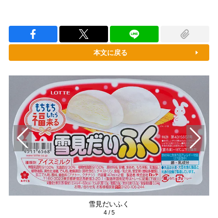
本文に戻る
雪見だいふく
4
/
5