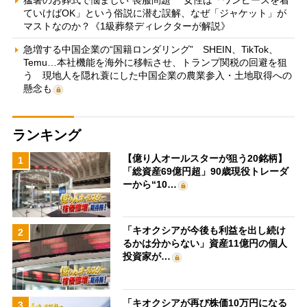
ていけばOK」という俗説に潜む誤解、なぜ「ジャケット」が
マストなのか？《1級葬祭ディレクターが解説》
急増する中国企業の“国籍ロンダリング” SHEIN、TikTok、
Temu…本社機能を海外に移転させ、トランプ関税の回避を狙
う 現地人を隠れ蓑にした中国企業の農業参入・土地取得への
懸念も
ランキング
【億り人オールスターが狙う20銘柄】
1
「総資産69億円超」90歳現役トレーダ
ーから“10…
「キオクシアが今後も利益を出し続け
2
るかは分からない」資産11億円の個人
投資家が…
「キオクシアが再び株価10万円になる
3