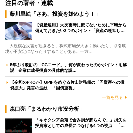
注目の著者・連載
藤川里絵「さあ、投資を始めよう！」
【資産運用】大災害時に慌てないために平時から
備えておきたい3つのポイント「資産の棚卸し…
大規模な災害が起きると、株式市場が大きく動いたり、取引環
境が不安定になったりすることがある。一方…
5年ぶり改訂の「CGコード」、何が変わったのかポイントを解
説 企業に成長投資の具体的な説…
【令和のPKOか】GPIFをめぐる片山財務相の「円資産への投
資拡大」発言の波紋 「国債重視」…
一覧を見る
森口亮「まるわかり市況分析」
「キオクシア急落で含み損が膨らんで…」損失を
投資家としての成長につなげる4つの視点 「…