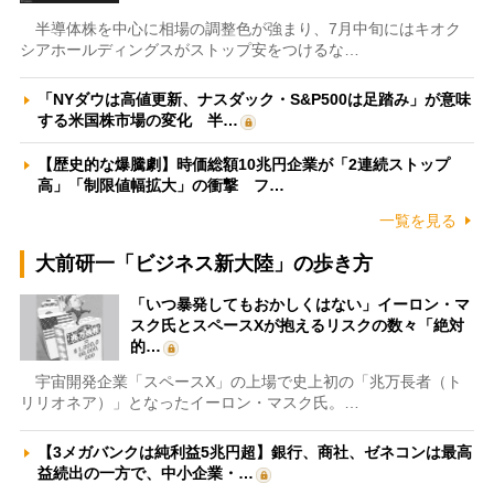
半導体株を中心に相場の調整色が強まり、7月中旬にはキオク
シアホールディングスがストップ安をつけるな…
「NYダウは高値更新、ナスダック・S&P500は足踏み」が意味
する米国株市場の変化 半…
【歴史的な爆騰劇】時価総額10兆円企業が「2連続ストップ
高」「制限値幅拡大」の衝撃 フ…
一覧を見る
大前研一「ビジネス新大陸」の歩き方
「いつ暴発してもおかしくはない」イーロン・マ
スク氏とスペースXが抱えるリスクの数々「絶対
的…
宇宙開発企業「スペースX」の上場で史上初の「兆万長者（ト
リリオネア）」となったイーロン・マスク氏。…
【3メガバンクは純利益5兆円超】銀行、商社、ゼネコンは最高
益続出の一方で、中小企業・…