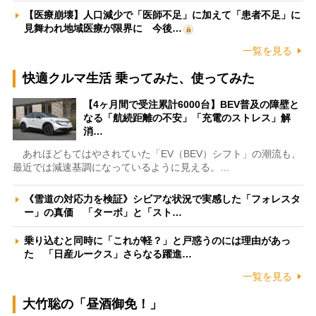
【医療崩壊】人口減少で「医師不足」に加えて「患者不足」に
見舞われ地域医療が限界に 今後…
一覧を見る
快適クルマ生活 乗ってみた、使ってみた
【4ヶ月間で受注累計6000台】BEV普及の障壁と
なる「航続距離の不安」「充電のストレス」解
消…
あれほどもてはやされていた「EV（BEV）シフト」の潮流も、
最近では減速基調になっているように見える。…
《雪道の対応力を検証》シビアな状況で実感した「フォレスタ
ー」の真価 「ターボ」と「スト…
乗り込むと同時に「これが軽？」と戸惑うのには理由があっ
た 「日産ルークス」さらなる躍進…
一覧を見る
大竹聡の「昼酒御免！」