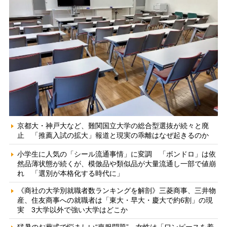
京都大・神戸大など、難関国立大学の総合型選抜が続々と廃
止 「推薦入試の拡大」報道と現実の乖離はなぜ起きるのか
小学生に人気の「シール流通事情」に変調 「ボンドロ」は依
然品薄状態が続くが、模倣品や類似品が大量流通し一部で値崩
れ 「選別が本格化する時代に」
《商社の大学別就職者数ランキングを解剖》三菱商事、三井物
産、住友商事への就職者は「東大・早大・慶大で約6割」の現
実 3大学以外で強い大学はどこか
猛暑のお葬式で悩ましい“喪服問題” 女性は「ワンピースを着