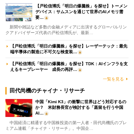
【戸松信博氏「明日の爆騰株」を探せ】トーメン
デバイス：サムスンを通じて世界のAIメモリ需
要…
新聞や雑誌など多数の金融メディアに出演するグローバルリン
クアドバイザーズ代表の戸松信博氏が、最新…
【戸松信博氏「明日の爆騰株」を探せ】レーザーテック：最先
端半導体の製造に不可欠な検査装…
【戸松信博氏「明日の爆騰株」を探せ】TDK：AIインフラを支
えるキープレーヤー 成長の再評…
一覧を見る
田代尚機のチャイナ・リサーチ
中国「Kimi K3」の衝撃に世界はどう対応するの
か？ 米財務長官が検討する「蒸留を行う中国
AI…
中国経済に精通する中国株投資の第一人者・田代尚機氏のプレ
ミアム連載「チャイナ・リサーチ」。中国企…