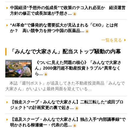
中国経済“予想外の低成長”で政策のテコ入れ必至か 経済運営
方針の修正で成長加速が予想さ…
“AI革命”で爆発的な需要拡大が見込まれる「CXO」とは何
か？ 高い競争力を持つ中国の医薬品…
一覧を見る
「みんなで大家さん」配当ストップ騒動の内幕
《ついに見えた問題の核心》「みんなで大家さ
ん」2000億円超不動産投資トラブル“異常なく
ら…
本誌『週刊ポスト』が追及してきた不動産投資商品「みんなで
大家さん」がいよいよ最終局面を迎えている…
【独走スクープ・みんなで大家さん】二転三転した“成田プロ
ジェクト”の計画変更の裏で起き…
【追及スクープ・みんなで大家さん】独占入手“内部議事録”で
明かされる柳瀬健一・代表の思…