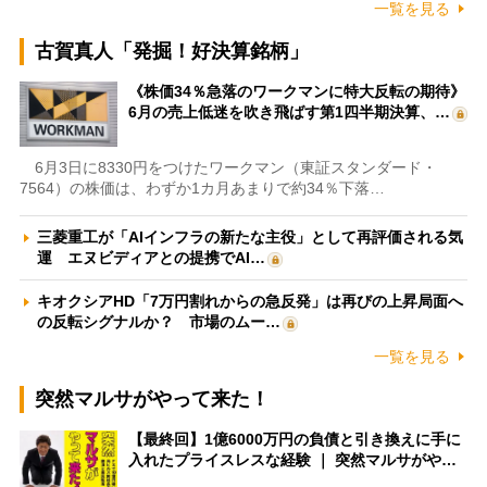
一覧を見る
古賀真人「発掘！好決算銘柄」
《株価34％急落のワークマンに特大反転の期待》
6月の売上低迷を吹き飛ばす第1四半期決算、…
6月3日に8330円をつけたワークマン（東証スタンダード・
7564）の株価は、わずか1カ月あまりで約34％下落…
三菱重工が「AIインフラの新たな主役」として再評価される気
運 エヌビディアとの提携でAI…
キオクシアHD「7万円割れからの急反発」は再びの上昇局面へ
の反転シグナルか？ 市場のムー…
一覧を見る
突然マルサがやって来た！
【最終回】1億6000万円の負債と引き換えに手に
入れたプライスレスな経験 ｜ 突然マルサがや…