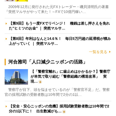
2009年12月に発行された元FXトレーダー・磯貝清明氏の著書
『突然マルサがやって来た！～FXで10億円稼い…
【第9回】もう一度FXでリベンジ！ 種銭は差し押さえを免れ
た”ヒミツのお金” ｜ 突然マルサ…
【第8回】年利はなんと14.6％！ 毎日5万円超の延滞税が積み
上がっていく ｜ 突然マルサ…
一覧を見る
河合雅司「人口減少ニッポンの活路」
【「警察官離れ」に歯止めはかかるか？】警察庁
が本気で取り組む「警察組織の構造改革」 実
現…
警察庁が目下、頭を悩ませているのが「警察官不足」だ。警察
官の採用試験の受験者数は10年間で2分の1以…
【安全・安心ニッポンの危機】採用試験受験者数は10年間で2
分の1以下に！ 出生数減がも…