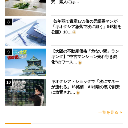
穴 素人には…
《2年弱で資産17.5倍の元証券マンが
8
「キオクシア急落で次に狙う」5銘柄を
公開》10…
【大阪の不動産価格「危ない駅」ラン
9
キング】“中古マンション売れ行き鈍
化”のワース…
キオクシア・ショックで「次にマネー
10
が流れる」16銘柄 AI相場の裏で割安
に放置され…
一覧を見る