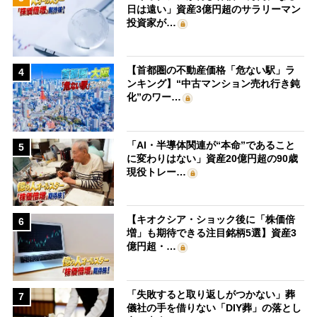
日は遠い」資産3億円超のサラリーマン
投資家が…
【首都圏の不動産価格「危ない駅」ラ
4
ンキング】“中古マンション売れ行き鈍
化”のワー…
「AI・半導体関連が“本命”であること
5
に変わりはない」資産20億円超の90歳
現役トレー…
【キオクシア・ショック後に「株価倍
6
増」も期待できる注目銘柄5選】資産3
億円超・…
「失敗すると取り返しがつかない」葬
7
儀社の手を借りない「DIY葬」の落とし