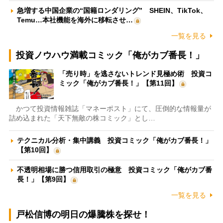
急増する中国企業の“国籍ロンダリング” SHEIN、TikTok、
Temu…本社機能を海外に移転させ…
一覧を見る
投資ノウハウ満載コミック「俺がカブ番長！」
「売り時」を逃さないトレンド見極め術 投資コ
ミック「俺がカブ番長！」【第11回】
かつて投資情報雑誌「マネーポスト」にて、圧倒的な情報量が
詰め込まれた「天下無敵の株コミック」とし…
テクニカル分析・集中講義 投資コミック「俺がカブ番長！」
【第10回】
不透明相場に勝つ信用取引の極意 投資コミック「俺がカブ番
長！」【第9回】
一覧を見る
戸松信博の明日の爆騰株を探せ！