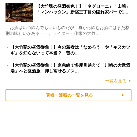
【大竹聡の昼酒御免！】「ネグローニ」「山崎」
「マンハッタン」新宿三丁目の隠れ家バーで1…
お酒はいつ飲んでもいいものだが、昼から飲むお酒にはまた格
別の味わいがある――。ライター・作家の大竹…
【大竹聡の昼酒御免！】今の若者は「なめろう」や「キヌカツ
ギ」を知らないって本当？ 昔の…
【大竹聡の昼酒御免！】京急線で多摩川越えて「川崎の大衆酒
場」へと昼酒旅 押し寄せるノス…
一覧を見る
著者・連載の一覧を見る