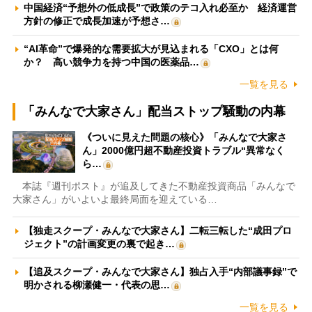
中国経済“予想外の低成長”で政策のテコ入れ必至か 経済運営
方針の修正で成長加速が予想さ…
“AI革命”で爆発的な需要拡大が見込まれる「CXO」とは何
か？ 高い競争力を持つ中国の医薬品…
一覧を見る
「みんなで大家さん」配当ストップ騒動の内幕
《ついに見えた問題の核心》「みんなで大家さ
ん」2000億円超不動産投資トラブル“異常なく
ら…
本誌『週刊ポスト』が追及してきた不動産投資商品「みんなで
大家さん」がいよいよ最終局面を迎えている…
【独走スクープ・みんなで大家さん】二転三転した“成田プロ
ジェクト”の計画変更の裏で起き…
【追及スクープ・みんなで大家さん】独占入手“内部議事録”で
明かされる柳瀬健一・代表の思…
一覧を見る