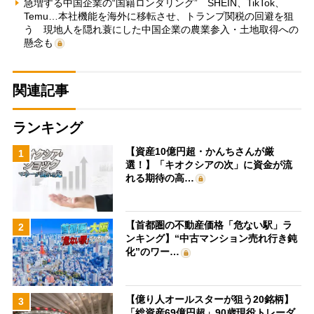
急増する中国企業の“国籍ロンダリング” SHEIN、TikTok、
Temu…本社機能を海外に移転させ、トランプ関税の回避を狙
う 現地人を隠れ蓑にした中国企業の農業参入・土地取得への
懸念も
関連記事
ランキング
【資産10億円超・かんちさんが厳
1
選！】「キオクシアの次」に資金が流
れる期待の高…
【首都圏の不動産価格「危ない駅」ラ
2
ンキング】“中古マンション売れ行き鈍
化”のワー…
【億り人オールスターが狙う20銘柄】
3
「総資産69億円超」90歳現役トレーダ