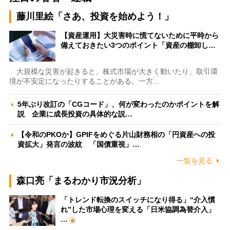
藤川里絵「さあ、投資を始めよう！」
【資産運用】大災害時に慌てないために平時から
備えておきたい3つのポイント「資産の棚卸し…
大規模な災害が起きると、株式市場が大きく動いたり、取引環
境が不安定になったりすることがある。一方…
5年ぶり改訂の「CGコード」、何が変わったのかポイントを解
説 企業に成長投資の具体的な説…
【令和のPKOか】GPIFをめぐる片山財務相の「円資産への投
資拡大」発言の波紋 「国債重視」…
一覧を見る
森口亮「まるわかり市況分析」
「トレンド転換のスイッチになり得る」“介入慣
れ”した市場心理を変える「日米協調為替介入」
…