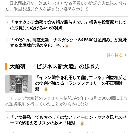
日米両政府が、約28年ぶりとなる円買いの協調介入に踏み切っ
た。米国も追加介入を辞さない姿勢を示して…
「キオクシア急落で含み損が膨らんで…」損失を投資家として
の成長につなげる4つの視点 …
「NYダウは高値更新、ナスダック・S&P500は足踏み」が意味
する米国株市場の変化 半…
一覧を見る
大前研一「ビジネス新大陸」の歩き方
「イラン戦争を利用して儲けている」利益相反と
の批判が強まるトランプファミリーの不正蓄財
疑…
トランプ大統領のファミリー信託が今年1～3月に3000回以上も
の証券取引を行っていたことが明らかになり…
「いつ暴発してもおかしくはない」イーロン・マスク氏とスペ
ースXが抱えるリスクの数々「絶対…