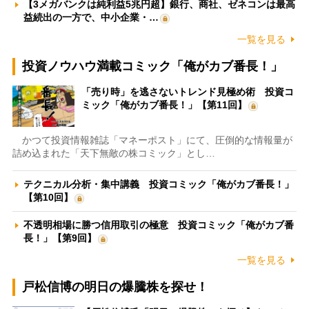
【3メガバンクは純利益5兆円超】銀行、商社、ゼネコンは最高
益続出の一方で、中小企業・…
一覧を見る
投資ノウハウ満載コミック「俺がカブ番長！」
「売り時」を逃さないトレンド見極め術 投資コ
ミック「俺がカブ番長！」【第11回】
かつて投資情報雑誌「マネーポスト」にて、圧倒的な情報量が
詰め込まれた「天下無敵の株コミック」とし…
テクニカル分析・集中講義 投資コミック「俺がカブ番長！」
【第10回】
不透明相場に勝つ信用取引の極意 投資コミック「俺がカブ番
長！」【第9回】
一覧を見る
戸松信博の明日の爆騰株を探せ！