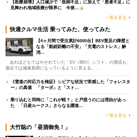
【医療崩壊】人口減少で「医師不足」に加えて「患者不足」に
見舞われ地域医療が限界に 今後…
一覧を見る
快適クルマ生活 乗ってみた、使ってみた
【4ヶ月間で受注累計6000台】BEV普及の障壁と
なる「航続距離の不安」「充電のストレス」解
消…
あれほどもてはやされていた「EV（BEV）シフト」の潮流も、
最近では減速基調になっているように見える。…
《雪道の対応力を検証》シビアな状況で実感した「フォレスタ
ー」の真価 「ターボ」と「スト…
乗り込むと同時に「これが軽？」と戸惑うのには理由があっ
た 「日産ルークス」さらなる躍進…
一覧を見る
大竹聡の「昼酒御免！」