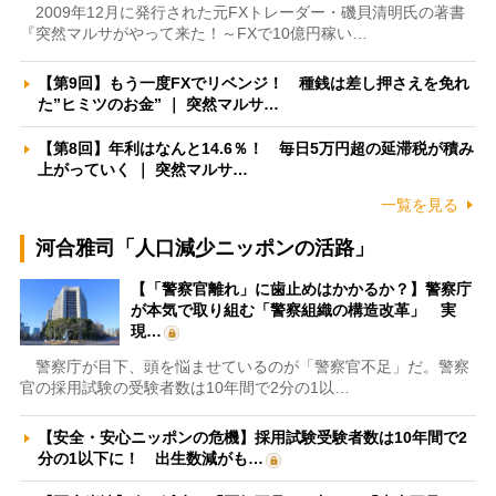
2009年12月に発行された元FXトレーダー・磯貝清明氏の著書
『突然マルサがやって来た！～FXで10億円稼い…
【第9回】もう一度FXでリベンジ！ 種銭は差し押さえを免れ
た”ヒミツのお金” ｜ 突然マルサ…
【第8回】年利はなんと14.6％！ 毎日5万円超の延滞税が積み
上がっていく ｜ 突然マルサ…
一覧を見る
河合雅司「人口減少ニッポンの活路」
【「警察官離れ」に歯止めはかかるか？】警察庁
が本気で取り組む「警察組織の構造改革」 実
現…
警察庁が目下、頭を悩ませているのが「警察官不足」だ。警察
官の採用試験の受験者数は10年間で2分の1以…
【安全・安心ニッポンの危機】採用試験受験者数は10年間で2
分の1以下に！ 出生数減がも…