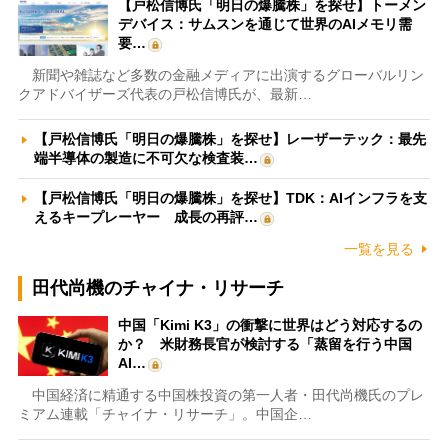
【戸松信博氏「明日の爆騰株」を探せ】トーメン
デバイス：サムスンを通じて世界のAIメモリ需
要…
新聞や雑誌など多数の金融メディアに出演するグローバルリン
クアドバイザーズ代表の戸松信博氏が、最新…
【戸松信博氏「明日の爆騰株」を探せ】レーザーテック：最先
端半導体の製造に不可欠な検査装…
【戸松信博氏「明日の爆騰株」を探せ】TDK：AIインフラを支
えるキープレーヤー 成長の再評…
一覧を見る
田代尚機のチャイナ・リサーチ
中国「Kimi K3」の衝撃に世界はどう対応するの
か？ 米財務長官が検討する「蒸留を行う中国
AI…
中国経済に精通する中国株投資の第一人者・田代尚機氏のプレ
ミアム連載「チャイナ・リサーチ」。中国企…