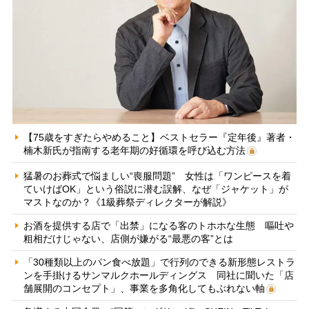
【75歳をすぎたらやめること】ベストセラー『定年後』著者・
楠木新氏が指南する老年期の好循環を呼び込む方法
猛暑のお葬式で悩ましい“喪服問題” 女性は「ワンピースを着
ていけばOK」という俗説に潜む誤解、なぜ「ジャケット」が
マストなのか？《1級葬祭ディレクターが解説》
お酒を提供する店で「出禁」になる客のトホホな生態 嘔吐や
粗相だけじゃない、店側が嫌がる“最悪の客”とは
「30種類以上のパン食べ放題」で行列のできる新形態レストラ
ンを手掛けるサンマルクホールディングス 同社に聞いた「店
舗展開のコンセプト」、事業を多角化してもぶれない軸