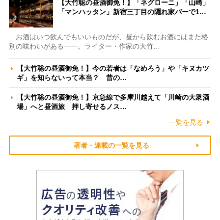
【大竹聡の昼酒御免！】「ネグローニ」「山崎」
「マンハッタン」新宿三丁目の隠れ家バーで1…
お酒はいつ飲んでもいいものだが、昼から飲むお酒にはまた格
別の味わいがある――。ライター・作家の大竹…
【大竹聡の昼酒御免！】今の若者は「なめろう」や「キヌカツ
ギ」を知らないって本当？ 昔の…
【大竹聡の昼酒御免！】京急線で多摩川越えて「川崎の大衆酒
場」へと昼酒旅 押し寄せるノス…
一覧を見る
著者・連載の一覧を見る