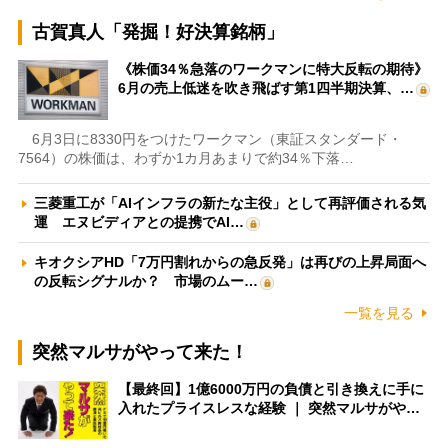
古賀真人「発掘！好決算銘柄」
《株価34％急落のワークマンに特大反転の期待》
6月の売上低迷を吹き飛ばす第1四半期決算、…
6月3日に8330円をつけたワークマン（東証スタンダード・
7564）の株価は、わずか1カ月あまりで約34％下落…
三菱重工が「AIインフラの新たな主役」として再評価される気
運 エヌビディアとの提携でAI…
キオクシアHD「7万円割れからの急反発」は再びの上昇局面へ
の反転シグナルか？ 市場のムー…
一覧を見る
突然マルサがやって来た！
【最終回】1億6000万円の負債と引き換えに手に
入れたプライスレスな経験 ｜ 突然マルサがや…