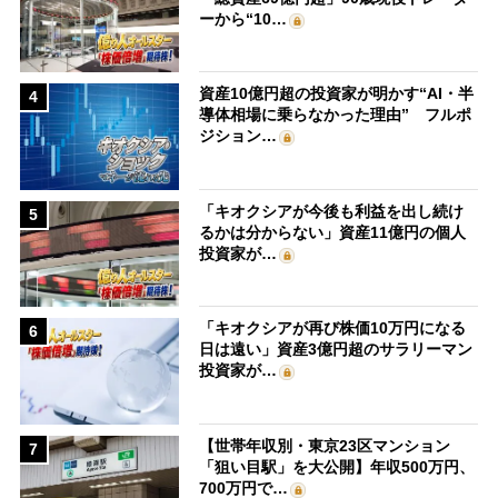
ーから“10…
資産10億円超の投資家が明かす“AI・半
4
導体相場に乗らなかった理由” フルポ
ジション…
「キオクシアが今後も利益を出し続け
5
るかは分からない」資産11億円の個人
投資家が…
「キオクシアが再び株価10万円になる
6
日は遠い」資産3億円超のサラリーマン
投資家が…
【世帯年収別・東京23区マンション
7
「狙い目駅」を大公開】年収500万円、
700万円で…