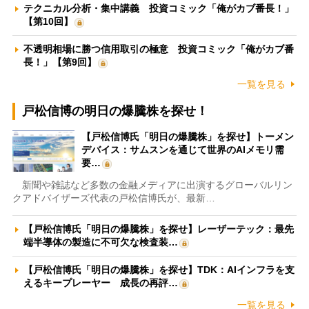
テクニカル分析・集中講義 投資コミック「俺がカブ番長！」
【第10回】
不透明相場に勝つ信用取引の極意 投資コミック「俺がカブ番
長！」【第9回】
一覧を見る
戸松信博の明日の爆騰株を探せ！
【戸松信博氏「明日の爆騰株」を探せ】トーメン
デバイス：サムスンを通じて世界のAIメモリ需
要…
新聞や雑誌など多数の金融メディアに出演するグローバルリン
クアドバイザーズ代表の戸松信博氏が、最新…
【戸松信博氏「明日の爆騰株」を探せ】レーザーテック：最先
端半導体の製造に不可欠な検査装…
【戸松信博氏「明日の爆騰株」を探せ】TDK：AIインフラを支
えるキープレーヤー 成長の再評…
一覧を見る