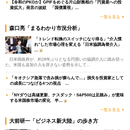
【令和のPKOか】GPIFをめぐる片山財務相の「円資産への投
資拡大」発言の波紋 「国債重視」…
一覧を見る
森口亮「まるわかり市況分析」
「トレンド転換のスイッチになり得る」“介入慣
れ”した市場心理を変える「日米協調為替介入」
…
日米両政府が、約28年ぶりとなる円買いの協調介入に踏み切っ
た。米国も追加介入を辞さない姿勢を示して…
「キオクシア急落で含み損が膨らんで…」損失を投資家として
の成長につなげる4つの視点 …
「NYダウは高値更新、ナスダック・S&P500は足踏み」が意味
する米国株市場の変化 半…
一覧を見る
大前研一「ビジネス新大陸」の歩き方