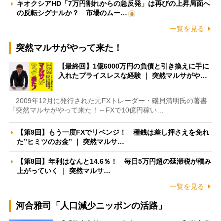
キオクシアHD「7万円割れからの急反発」は再びの上昇局面へ
の反転シグナルか？ 市場のムー…
一覧を見る
突然マルサがやって来た！
【最終回】1億6000万円の負債と引き換えに手に
入れたプライスレスな経験 ｜ 突然マルサがや…
2009年12月に発行された元FXトレーダー・磯貝清明氏の著書
『突然マルサがやって来た！～FXで10億円稼い…
【第9回】もう一度FXでリベンジ！ 種銭は差し押さえを免れ
た”ヒミツのお金” ｜ 突然マルサ…
【第8回】年利はなんと14.6％！ 毎日5万円超の延滞税が積み
上がっていく ｜ 突然マルサ…
一覧を見る
河合雅司「人口減少ニッポンの活路」