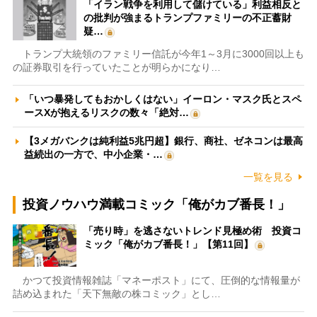
「イラン戦争を利用して儲けている」利益相反と
の批判が強まるトランプファミリーの不正蓄財
疑…
トランプ大統領のファミリー信託が今年1～3月に3000回以上も
の証券取引を行っていたことが明らかになり…
「いつ暴発してもおかしくはない」イーロン・マスク氏とスペ
ースXが抱えるリスクの数々「絶対…
【3メガバンクは純利益5兆円超】銀行、商社、ゼネコンは最高
益続出の一方で、中小企業・…
一覧を見る
投資ノウハウ満載コミック「俺がカブ番長！」
「売り時」を逃さないトレンド見極め術 投資コ
ミック「俺がカブ番長！」【第11回】
かつて投資情報雑誌「マネーポスト」にて、圧倒的な情報量が
詰め込まれた「天下無敵の株コミック」とし…