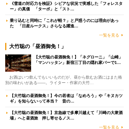
《雪道の対応力を検証》シビアな状況で実感した「フォレスタ
ー」の真価 「ターボ」と「スト…
乗り込むと同時に「これが軽？」と戸惑うのには理由があっ
た 「日産ルークス」さらなる躍進…
一覧を見る
大竹聡の「昼酒御免！」
【大竹聡の昼酒御免！】「ネグローニ」「山崎」
「マンハッタン」新宿三丁目の隠れ家バーで1…
お酒はいつ飲んでもいいものだが、昼から飲むお酒にはまた格
別の味わいがある――。ライター・作家の大竹…
【大竹聡の昼酒御免！】今の若者は「なめろう」や「キヌカツ
ギ」を知らないって本当？ 昔の…
【大竹聡の昼酒御免！】京急線で多摩川越えて「川崎の大衆酒
場」へと昼酒旅 押し寄せるノス…
一覧を見る