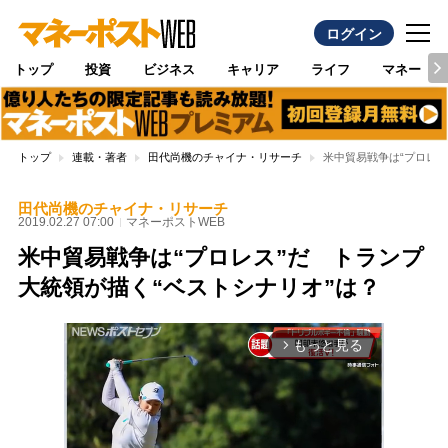
ログイン
トップ
投資
ビジネス
キャリア
ライフ
マネー
トップ
連載・著者
田代尚機のチャイナ・リサーチ
米中貿易戦争は“プロレス
田代尚機のチャイナ・リサーチ
2019.02.27 07:00
マネーポストWEB
米中貿易戦争は“プロレス”だ トランプ
大統領が描く“ベストシナリオ”は？
もっと見る
arrow_forward_ios