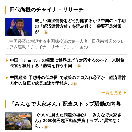
田代尚機のチャイナ・リサーチ
厳しい経済情勢をどう打開するか？中国の下半期
の「経済運営方針」を読み解く 需要不足対策
が…
中国経済に精通する中国株投資の第一人者・田代尚機氏のプレ
ミアム連載「チャイナ・リサーチ」。中国の…
中国「Kimi K3」の衝撃に世界はどう対応するのか？ 米財務
長官が検討する「蒸留を行う中国…
中国経済“予想外の低成長”で政策のテコ入れ必至か 経済運営
方針の修正で成長加速が予想さ…
一覧を見る
「みんなで大家さん」配当ストップ騒動の内幕
《ついに見えた問題の核心》「みんなで大家さ
ん」2000億円超不動産投資トラブル“異常なく
ら…