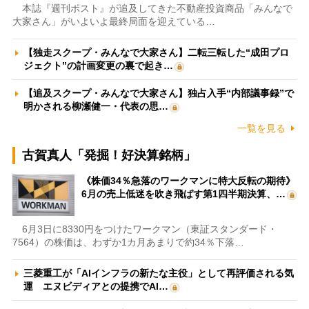
本誌『週刊ポスト』が追及してきた不動産投資商品「みんなで
大家さん」がいよいよ最終局面を迎えている…
【独走スクープ・みんなで大家さん】二転三転した“成田プロ
ジェクト”の計画変更の裏で起き…
【追及スクープ・みんなで大家さん】独占入手“内部議事録”で
明かされる柳瀬健一・代表の思…
一覧を見る
古賀真人「発掘！好決算銘柄」
《株価34％急落のワークマンに特大反転の期待》
6月の売上低迷を吹き飛ばす第1四半期決算、…
6月3日に8330円をつけたワークマン（東証スタンダード・
7564）の株価は、わずか1カ月あまりで約34％下落…
三菱重工が「AIインフラの新たな主役」として再評価される気
運 エヌビディアとの提携でAI…