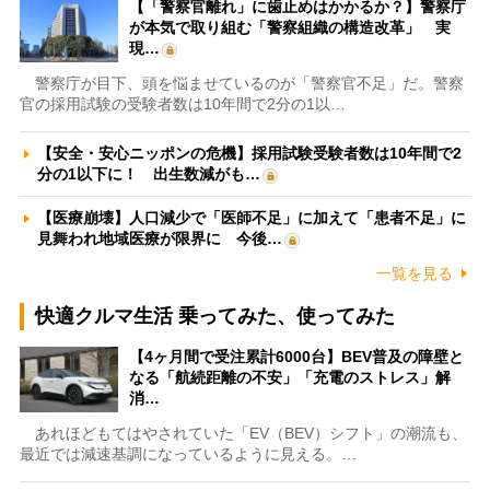
【「警察官離れ」に歯止めはかかるか？】警察庁
が本気で取り組む「警察組織の構造改革」 実
現…
警察庁が目下、頭を悩ませているのが「警察官不足」だ。警察
官の採用試験の受験者数は10年間で2分の1以…
【安全・安心ニッポンの危機】採用試験受験者数は10年間で2
分の1以下に！ 出生数減がも…
【医療崩壊】人口減少で「医師不足」に加えて「患者不足」に
見舞われ地域医療が限界に 今後…
一覧を見る
快適クルマ生活 乗ってみた、使ってみた
【4ヶ月間で受注累計6000台】BEV普及の障壁と
なる「航続距離の不安」「充電のストレス」解
消…
あれほどもてはやされていた「EV（BEV）シフト」の潮流も、
最近では減速基調になっているように見える。…