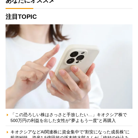
あなたにオススメ
注目TOPIC
「この恐ろしい株はさっさと手放したい…」キオクシア株で
500万円の利益を出した女性が“夢よもう一度”と再購入
キオクシアなどAI関連株に資金集中で“割安になった成長株”に
投資妙味 資産1.5億円超の坂本慎太郎さんが「絶好の仕込み