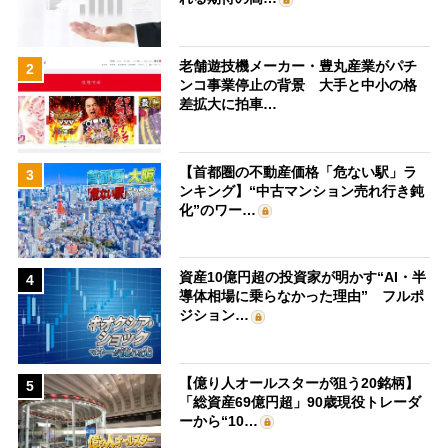
老舗遊技機メーカー・豊丸産業がパチ
2
ンコ事業停止の背景 大手と中小の格
差拡大に拍車…
【首都圏の不動産価格「危ない駅」ラ
3
ンキング】“中古マンション売れ行き鈍
化”のワー…
資産10億円超の投資家が明かす“AI・半
4
導体相場に乗らなかった理由” フルポ
ジション…
【億り人オールスターが狙う20銘柄】
5
「総資産69億円超」90歳現役トレーダ
ーから“10…