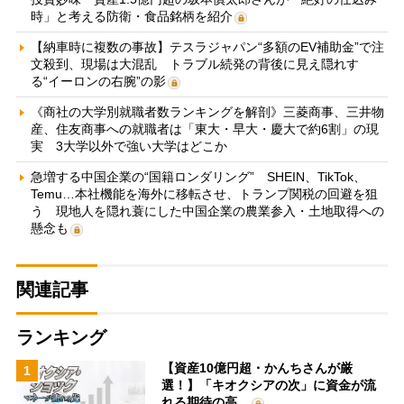
時」と考える防衛・食品銘柄を紹介
【納車時に複数の事故】テスラジャパン“多額のEV補助金”で注
文殺到、現場は大混乱 トラブル続発の背後に見え隠れす
る“イーロンの右腕”の影
《商社の大学別就職者数ランキングを解剖》三菱商事、三井物
産、住友商事への就職者は「東大・早大・慶大で約6割」の現
実 3大学以外で強い大学はどこか
急増する中国企業の“国籍ロンダリング” SHEIN、TikTok、
Temu…本社機能を海外に移転させ、トランプ関税の回避を狙
う 現地人を隠れ蓑にした中国企業の農業参入・土地取得への
懸念も
関連記事
ランキング
【資産10億円超・かんちさんが厳
1
選！】「キオクシアの次」に資金が流
れる期待の高…