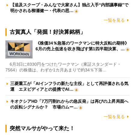
【追及スクープ・みんなで大家さん】独占入手“内部議事録”で
明かされる柳瀬健一・代表の思…
一覧を見る
古賀真人「発掘！好決算銘柄」
《株価34％急落のワークマンに特大反転の期待》
6月の売上低迷を吹き飛ばす第1四半期決算、…
6月3日に8330円をつけたワークマン（東証スタンダード・
7564）の株価は、わずか1カ月あまりで約34％下落…
三菱重工が「AIインフラの新たな主役」として再評価される気
運 エヌビディアとの提携でAI…
キオクシアHD「7万円割れからの急反発」は再びの上昇局面へ
の反転シグナルか？ 市場のムー…
一覧を見る
突然マルサがやって来た！