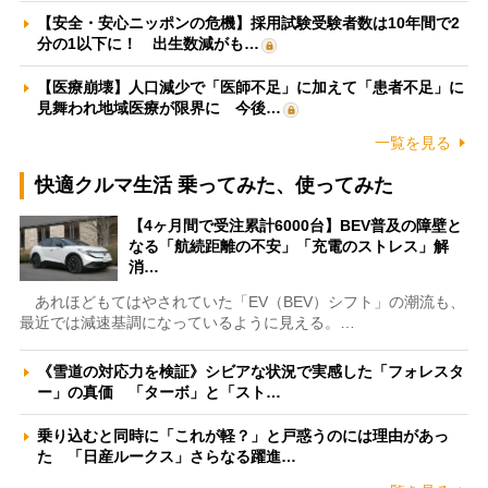
【安全・安心ニッポンの危機】採用試験受験者数は10年間で2
分の1以下に！ 出生数減がも…
【医療崩壊】人口減少で「医師不足」に加えて「患者不足」に
見舞われ地域医療が限界に 今後…
一覧を見る
快適クルマ生活 乗ってみた、使ってみた
【4ヶ月間で受注累計6000台】BEV普及の障壁と
なる「航続距離の不安」「充電のストレス」解
消…
あれほどもてはやされていた「EV（BEV）シフト」の潮流も、
最近では減速基調になっているように見える。…
《雪道の対応力を検証》シビアな状況で実感した「フォレスタ
ー」の真価 「ターボ」と「スト…
乗り込むと同時に「これが軽？」と戸惑うのには理由があっ
た 「日産ルークス」さらなる躍進…