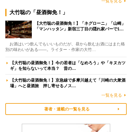
一覧を見る
大竹聡の「昼酒御免！」
【大竹聡の昼酒御免！】「ネグローニ」「山崎」
「マンハッタン」新宿三丁目の隠れ家バーで1…
お酒はいつ飲んでもいいものだが、昼から飲むお酒にはまた格
別の味わいがある――。ライター・作家の大竹…
【大竹聡の昼酒御免！】今の若者は「なめろう」や「キヌカツ
ギ」を知らないって本当？ 昔の…
【大竹聡の昼酒御免！】京急線で多摩川越えて「川崎の大衆酒
場」へと昼酒旅 押し寄せるノス…
一覧を見る
著者・連載の一覧を見る