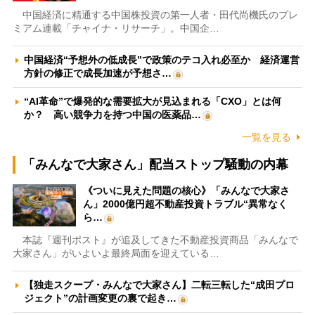
中国経済に精通する中国株投資の第一人者・田代尚機氏のプレ
ミアム連載「チャイナ・リサーチ」。中国企…
中国経済“予想外の低成長”で政策のテコ入れ必至か 経済運営
方針の修正で成長加速が予想さ…
“AI革命”で爆発的な需要拡大が見込まれる「CXO」とは何
か？ 高い競争力を持つ中国の医薬品…
一覧を見る
「みんなで大家さん」配当ストップ騒動の内幕
《ついに見えた問題の核心》「みんなで大家さ
ん」2000億円超不動産投資トラブル“異常なく
ら…
本誌『週刊ポスト』が追及してきた不動産投資商品「みんなで
大家さん」がいよいよ最終局面を迎えている…
【独走スクープ・みんなで大家さん】二転三転した“成田プロ
ジェクト”の計画変更の裏で起き…