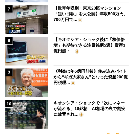
【世帯年収別・東京23区マンション
7
「狙い目駅」を大公開】年収500万円、
700万円で…
【キオクシア・ショック後に「株価倍
8
増」も期待できる注目銘柄5選】資産3
億円超・…
《利益は年5億円前後》住み込みバイト
9
から“ギガ大家さん”となった資産200億
円税理…
キオクシア・ショックで「次にマネー
10
が流れる」16銘柄 AI相場の裏で割安
に放置され…