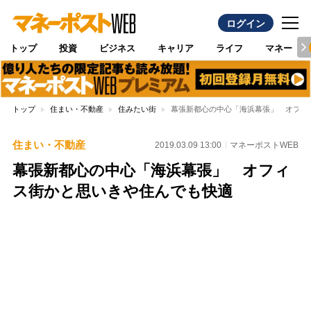
ログイン
トップ
投資
ビジネス
キャリア
ライフ
マネー
トップ
住まい・不動産
住みたい街
幕張新都心の中心「海浜幕張」 オフィ
住まい・不動産
2019.03.09 13:00
マネーポストWEB
幕張新都心の中心「海浜幕張」 オフィ
ス街かと思いきや住んでも快適
Loaded
:
100.00%
/
Unmute