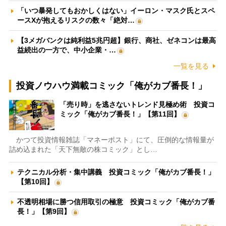
「いつ暴発してもおかしくはない」イーロン・マスク氏とスペ
ースXが抱えるリスクの数々「絶対…
【3メガバンクは純利益5兆円超】銀行、商社、ゼネコンは最高
益続出の一方で、中小企業・…
一覧を見る
投資ノウハウ満載コミック「俺がカブ番長！」
「売り時」を逃さないトレンド見極め術 投資コ
ミック「俺がカブ番長！」【第11回】
かつて投資情報雑誌「マネーポスト」にて、圧倒的な情報量が
詰め込まれた「天下無敵の株コミック」とし…
テクニカル分析・集中講義 投資コミック「俺がカブ番長！」
【第10回】
不透明相場に勝つ信用取引の極意 投資コミック「俺がカブ番
長！」【第9回】