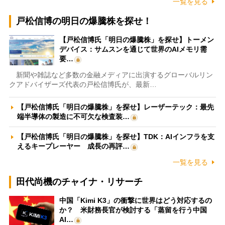
一覧を見る
戸松信博の明日の爆騰株を探せ！
【戸松信博氏「明日の爆騰株」を探せ】トーメン
デバイス：サムスンを通じて世界のAIメモリ需
要…
新聞や雑誌など多数の金融メディアに出演するグローバルリン
クアドバイザーズ代表の戸松信博氏が、最新…
【戸松信博氏「明日の爆騰株」を探せ】レーザーテック：最先
端半導体の製造に不可欠な検査装…
【戸松信博氏「明日の爆騰株」を探せ】TDK：AIインフラを支
えるキープレーヤー 成長の再評…
一覧を見る
田代尚機のチャイナ・リサーチ
中国「Kimi K3」の衝撃に世界はどう対応するの
か？ 米財務長官が検討する「蒸留を行う中国
AI…