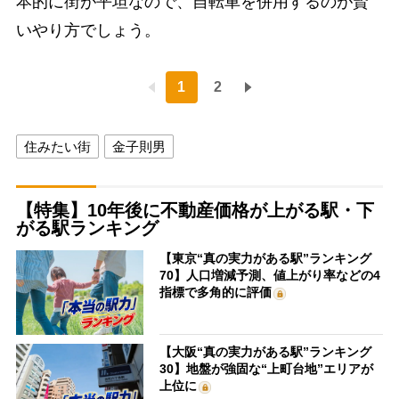
本的に街が平坦なので、自転車を併用するのが賢
いやり方でしょう。
1
2
住みたい街
金子則男
【特集】10年後に不動産価格が上がる駅・下
がる駅ランキング
【東京“真の実力がある駅”ランキング
70】人口増減予測、値上がり率などの4
指標で多角的に評価
【大阪“真の実力がある駅”ランキング
30】地盤が強固な“上町台地”エリアが
上位に