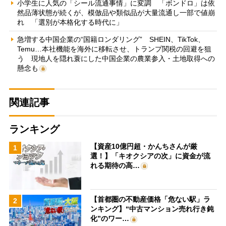
小学生に人気の「シール流通事情」に変調 「ボンドロ」は依
然品薄状態が続くが、模倣品や類似品が大量流通し一部で値崩
れ 「選別が本格化する時代に」
急増する中国企業の“国籍ロンダリング” SHEIN、TikTok、
Temu…本社機能を海外に移転させ、トランプ関税の回避を狙
う 現地人を隠れ蓑にした中国企業の農業参入・土地取得への
懸念も
関連記事
ランキング
【資産10億円超・かんちさんが厳
1
選！】「キオクシアの次」に資金が流
れる期待の高…
【首都圏の不動産価格「危ない駅」ラ
2
ンキング】“中古マンション売れ行き鈍
化”のワー…