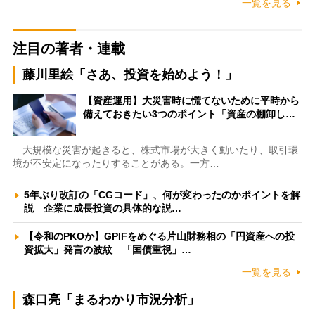
一覧を見る
注目の著者・連載
藤川里絵「さあ、投資を始めよう！」
【資産運用】大災害時に慌てないために平時から
備えておきたい3つのポイント「資産の棚卸し…
大規模な災害が起きると、株式市場が大きく動いたり、取引環
境が不安定になったりすることがある。一方…
5年ぶり改訂の「CGコード」、何が変わったのかポイントを解
説 企業に成長投資の具体的な説…
【令和のPKOか】GPIFをめぐる片山財務相の「円資産への投
資拡大」発言の波紋 「国債重視」…
一覧を見る
森口亮「まるわかり市況分析」