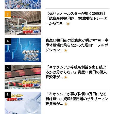
【億り人オールスターが狙う20銘柄】
3
「総資産69億円超」90歳現役トレーダ
ーから“10…
資産10億円超の投資家が明かす“AI・半
4
導体相場に乗らなかった理由” フルポ
ジション…
「キオクシアが今後も利益を出し続け
5
るかは分からない」資産11億円の個人
投資家が…
「キオクシアが再び株価10万円になる
6
日は遠い」資産3億円超のサラリーマン
投資家が…