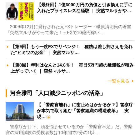
【最終回】1億6000万円の負債と引き換えに手に
入れたプライスレスな経験 ｜ 突然マルサがや…
2009年12月に発行された元FXトレーダー・磯貝清明氏の著書
『突然マルサがやって来た！～FXで10億円稼い…
【第9回】もう一度FXでリベンジ！ 種銭は差し押さえを免れ
た”ヒミツのお金” ｜ 突然マルサ…
【第8回】年利はなんと14.6％！ 毎日5万円超の延滞税が積み
上がっていく ｜ 突然マルサ…
一覧を見る
河合雅司「人口減少ニッポンの活路」
【「警察官離れ」に歯止めはかかるか？】警察庁
が本気で取り組む「警察組織の構造改革」 実
現…
警察庁が目下、頭を悩ませているのが「警察官不足」だ。警察
官の採用試験の受験者数は10年間で2分の1以…