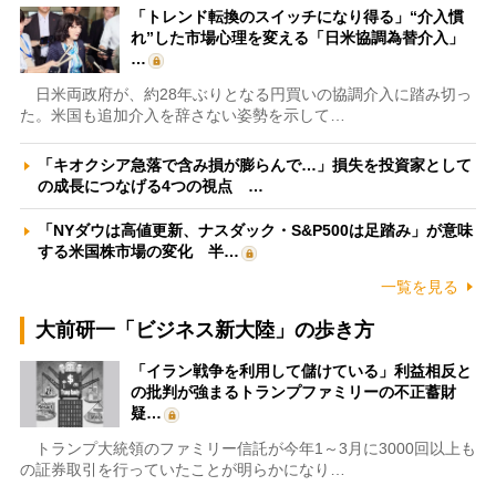
「トレンド転換のスイッチになり得る」“介入慣
れ”した市場心理を変える「日米協調為替介入」
…
日米両政府が、約28年ぶりとなる円買いの協調介入に踏み切っ
た。米国も追加介入を辞さない姿勢を示して…
「キオクシア急落で含み損が膨らんで…」損失を投資家として
の成長につなげる4つの視点 …
「NYダウは高値更新、ナスダック・S&P500は足踏み」が意味
する米国株市場の変化 半…
一覧を見る
大前研一「ビジネス新大陸」の歩き方
「イラン戦争を利用して儲けている」利益相反と
の批判が強まるトランプファミリーの不正蓄財
疑…
トランプ大統領のファミリー信託が今年1～3月に3000回以上も
の証券取引を行っていたことが明らかになり…