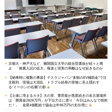
京都大・神戸大など、難関国立大学の総合型選抜が続々と廃
止 「推薦入試の拡大」報道と現実の乖離はなぜ起きるのか
【納車時に複数の事故】テスラジャパン“多額のEV補助金”で注
文殺到、現場は大混乱 トラブル続発の背後に見え隠れす
る“イーロンの右腕”の影
【土俵に埋まるカネ】大の里、豊昇龍が黒星続きの名古屋場所
は「懸賞金2826万円」が下位力士に渡り「今日はみんなで焼肉
だ！」 金星4個配給で協会は年96万円の支出増に