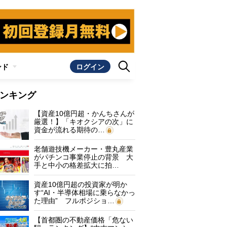
ンド
ログイン
ンキング
【資産10億円超・かんちさんが
厳選！】「キオクシアの次」に
資金が流れる期待の…
老舗遊技機メーカー・豊丸産業
がパチンコ事業停止の背景 大
手と中小の格差拡大に拍…
資産10億円超の投資家が明か
す“AI・半導体相場に乗らなかっ
た理由” フルポジショ…
【首都圏の不動産価格「危ない