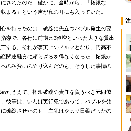
トにされたのだ。確かに、当時から、「拓銀な
で収まる」という声が私の耳にも入っていた。
注
心を持ったのは、破綻に先立つバブル発生の要
指導で、各行に前期比3割増といった大きな貸出
証言する。それが事実上のノルマとなり、円高不
動産関連融資に頼らざるを得なくなった。拓銀が
ムへの融資にのめり込んだのも、そうした事情の
めたうえで、拓銀破綻の責任を負うべき元同僚
し、彼等は、いわば実行犯であって、バブルを発
々に破綻させたのも、主犯はやはり日銀だったの