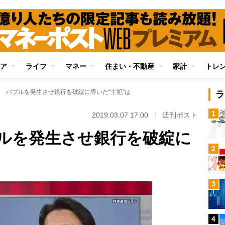
ア
ライフ
マネー
住まい・不動産
家計
トレ
 バブルを発生させ銀行を破綻に導いた“主犯”は
ラ
1
2019.03.07 17:00
週刊ポスト
ルを発生させ銀行を破綻に
2
3
4