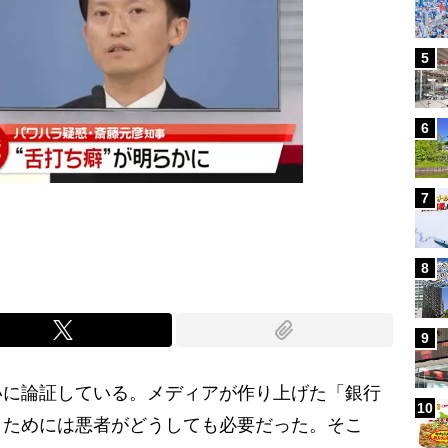
5
6
7
8
9
に論証している。メディアが作り上げた「銀行
10
うためには悪者がどうしても必要だった。そこ