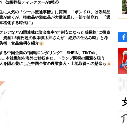
？《1級葬祭ディレクターが解説》
生に人気の「シール流通事情」に変調 「ボンドロ」は依然品
態が続くが、模倣品や類似品が大量流通し一部で値崩れ 「選
本格化する時代に」
クシアなどAI関連株に資金集中で“割安になった成長株”に投資
 資産1.5億円超の坂本慎太郎さんが「絶好の仕込み時」と考
防衛・食品銘柄を紹介
する中国企業の“国籍ロンダリング” SHEIN、TikTok、
mu…本社機能を海外に移転させ、トランプ関税の回避を狙う
人を隠れ蓑にした中国企業の農業参入・土地取得への懸念も