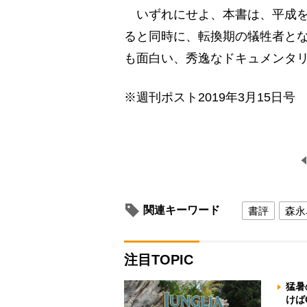
いずれにせよ、本書は、平成を
ると同時に、転換期の犠牲者と
も面白い、秀逸なドキュメンタ
※週刊ポスト2019年3月15日号
関連キーワード
書評
森永
注目TOPIC
猛暑
けば