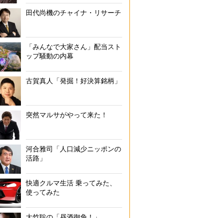
田代尚機のチャイナ・リサーチ
「みんなで大家さん」配当スト
ップ騒動の内幕
古賀真人「発掘！好決算銘柄」
突然マルサがやって来た！
河合雅司「人口減少ニッポンの
活路」
快適クルマ生活 乗ってみた、
使ってみた
大竹聡の「昼酒御免！」