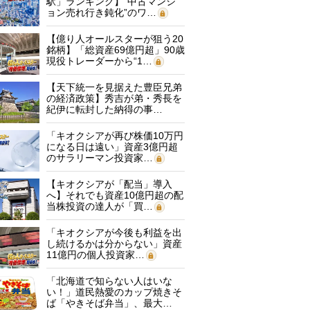
駅」ランキング】“中古マンシ
ョン売れ行き鈍化”のワ…
【億り人オールスターが狙う20
銘柄】「総資産69億円超」90歳
現役トレーダーから“1…
【天下統一を見据えた豊臣兄弟
の経済政策】秀吉が弟・秀長を
紀伊に転封した納得の事…
「キオクシアが再び株価10万円
になる日は遠い」資産3億円超
のサラリーマン投資家…
【キオクシアが「配当」導入
へ】それでも資産10億円超の配
当株投資の達人が「買…
「キオクシアが今後も利益を出
し続けるかは分からない」資産
11億円の個人投資家…
「北海道で知らない人はいな
い！」道民熱愛のカップ焼きそ
ば「やきそば弁当」、最大…