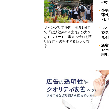
のか
小学
薄状
別が
ジャングリア沖縄、開業1周年
キオ
で「経済効果494億円」の大き
妙味
なミスリード 事業の苦戦を覆
える
い隠す“不透明すぎる巨大な数
急増
字”
Te
現地