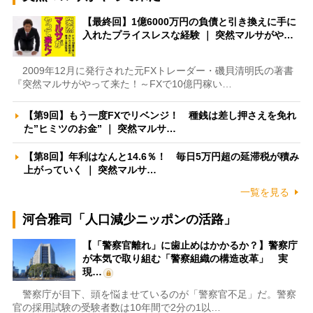
【最終回】1億6000万円の負債と引き換えに手に
入れたプライスレスな経験 ｜ 突然マルサがや…
2009年12月に発行された元FXトレーダー・磯貝清明氏の著書
『突然マルサがやって来た！～FXで10億円稼い…
【第9回】もう一度FXでリベンジ！ 種銭は差し押さえを免れ
た”ヒミツのお金” ｜ 突然マルサ…
【第8回】年利はなんと14.6％！ 毎日5万円超の延滞税が積み
上がっていく ｜ 突然マルサ…
一覧を見る
河合雅司「人口減少ニッポンの活路」
【「警察官離れ」に歯止めはかかるか？】警察庁
が本気で取り組む「警察組織の構造改革」 実
現…
警察庁が目下、頭を悩ませているのが「警察官不足」だ。警察
官の採用試験の受験者数は10年間で2分の1以…