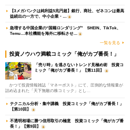
【3メガバンクは純利益5兆円超】銀行、商社、ゼネコンは最高
益続出の一方で、中小企業・…
急増する中国企業の“国籍ロンダリング” SHEIN、TikTok、
Temu…本社機能を海外に移転させ…
一覧を見る
投資ノウハウ満載コミック「俺がカブ番長！」
「売り時」を逃さないトレンド見極め術 投資コ
ミック「俺がカブ番長！」【第11回】
かつて投資情報雑誌「マネーポスト」にて、圧倒的な情報量が
詰め込まれた「天下無敵の株コミック」とし…
テクニカル分析・集中講義 投資コミック「俺がカブ番長！」
【第10回】
不透明相場に勝つ信用取引の極意 投資コミック「俺がカブ番
長！」【第9回】