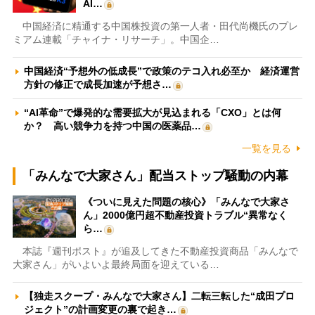
AI…
中国経済に精通する中国株投資の第一人者・田代尚機氏のプレ
ミアム連載「チャイナ・リサーチ」。中国企…
中国経済“予想外の低成長”で政策のテコ入れ必至か 経済運営
方針の修正で成長加速が予想さ…
“AI革命”で爆発的な需要拡大が見込まれる「CXO」とは何
か？ 高い競争力を持つ中国の医薬品…
一覧を見る
「みんなで大家さん」配当ストップ騒動の内幕
《ついに見えた問題の核心》「みんなで大家さ
ん」2000億円超不動産投資トラブル“異常なく
ら…
本誌『週刊ポスト』が追及してきた不動産投資商品「みんなで
大家さん」がいよいよ最終局面を迎えている…
【独走スクープ・みんなで大家さん】二転三転した“成田プロ
ジェクト”の計画変更の裏で起き…