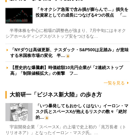
「キオクシア急落で含み損が膨らんで…」損失を
投資家としての成長につなげる4つの視点 「…
半導体株を中心に相場の調整色が強まり、7月中旬にはキオク
シアホールディングスがストップ安をつけるな…
「NYダウは高値更新、ナスダック・S&P500は足踏み」が意味
する米国株市場の変化 半…
【歴史的な爆騰劇】時価総額10兆円企業が「2連続ストップ
高」「制限値幅拡大」の衝撃 フ…
一覧を見る
大前研一「ビジネス新大陸」の歩き方
「いつ暴発してもおかしくはない」イーロン・マ
スク氏とスペースXが抱えるリスクの数々「絶対
的…
宇宙開発企業「スペースX」の上場で史上初の「兆万長者（ト
リリオネア）」となったイーロン・マスク氏。…