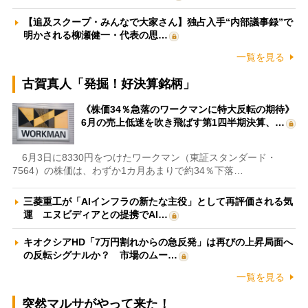
【追及スクープ・みんなで大家さん】独占入手“内部議事録”で
明かされる柳瀬健一・代表の思…
一覧を見る
古賀真人「発掘！好決算銘柄」
《株価34％急落のワークマンに特大反転の期待》
6月の売上低迷を吹き飛ばす第1四半期決算、…
6月3日に8330円をつけたワークマン（東証スタンダード・
7564）の株価は、わずか1カ月あまりで約34％下落…
三菱重工が「AIインフラの新たな主役」として再評価される気
運 エヌビディアとの提携でAI…
キオクシアHD「7万円割れからの急反発」は再びの上昇局面へ
の反転シグナルか？ 市場のムー…
一覧を見る
突然マルサがやって来た！