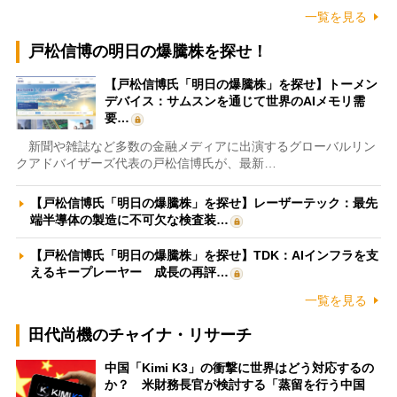
一覧を見る
戸松信博の明日の爆騰株を探せ！
【戸松信博氏「明日の爆騰株」を探せ】トーメン
デバイス：サムスンを通じて世界のAIメモリ需
要…
新聞や雑誌など多数の金融メディアに出演するグローバルリン
クアドバイザーズ代表の戸松信博氏が、最新…
【戸松信博氏「明日の爆騰株」を探せ】レーザーテック：最先
端半導体の製造に不可欠な検査装…
【戸松信博氏「明日の爆騰株」を探せ】TDK：AIインフラを支
えるキープレーヤー 成長の再評…
一覧を見る
田代尚機のチャイナ・リサーチ
中国「Kimi K3」の衝撃に世界はどう対応するの
か？ 米財務長官が検討する「蒸留を行う中国