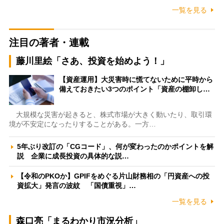
一覧を見る
注目の著者・連載
藤川里絵「さあ、投資を始めよう！」
【資産運用】大災害時に慌てないために平時から
備えておきたい3つのポイント「資産の棚卸し…
大規模な災害が起きると、株式市場が大きく動いたり、取引環
境が不安定になったりすることがある。一方…
5年ぶり改訂の「CGコード」、何が変わったのかポイントを解
説 企業に成長投資の具体的な説…
【令和のPKOか】GPIFをめぐる片山財務相の「円資産への投
資拡大」発言の波紋 「国債重視」…
一覧を見る
森口亮「まるわかり市況分析」