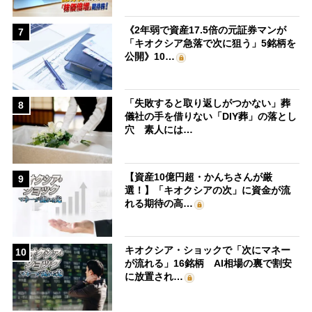
《2年弱で資産17.5倍の元証券マンが
7
「キオクシア急落で次に狙う」5銘柄を
公開》10…
「失敗すると取り返しがつかない」葬
8
儀社の手を借りない「DIY葬」の落とし
穴 素人には…
【資産10億円超・かんちさんが厳
9
選！】「キオクシアの次」に資金が流
れる期待の高…
キオクシア・ショックで「次にマネー
10
が流れる」16銘柄 AI相場の裏で割安
に放置され…