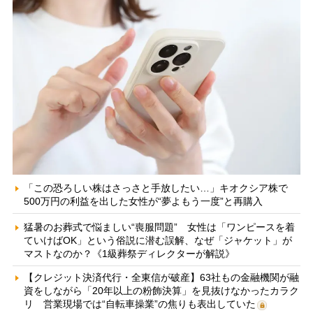
「この恐ろしい株はさっさと手放したい…」キオクシア株で
500万円の利益を出した女性が“夢よもう一度”と再購入
猛暑のお葬式で悩ましい“喪服問題” 女性は「ワンピースを着
ていけばOK」という俗説に潜む誤解、なぜ「ジャケット」が
マストなのか？《1級葬祭ディレクターが解説》
【クレジット決済代行・全東信が破産】63社もの金融機関が融
資をしながら「20年以上の粉飾決算」を見抜けなかったカラク
リ 営業現場では“自転車操業”の焦りも表出していた