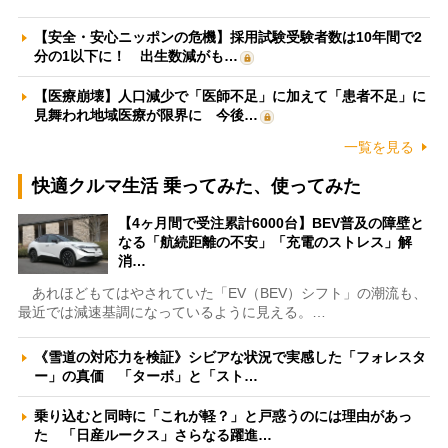
【安全・安心ニッポンの危機】採用試験受験者数は10年間で2
分の1以下に！ 出生数減がも…
【医療崩壊】人口減少で「医師不足」に加えて「患者不足」に
見舞われ地域医療が限界に 今後…
一覧を見る
快適クルマ生活 乗ってみた、使ってみた
【4ヶ月間で受注累計6000台】BEV普及の障壁と
なる「航続距離の不安」「充電のストレス」解
消…
あれほどもてはやされていた「EV（BEV）シフト」の潮流も、
最近では減速基調になっているように見える。…
《雪道の対応力を検証》シビアな状況で実感した「フォレスタ
ー」の真価 「ターボ」と「スト…
乗り込むと同時に「これが軽？」と戸惑うのには理由があっ
た 「日産ルークス」さらなる躍進…