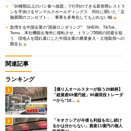
「30種類以上のパン食べ放題」で行列のできる新形態レストラ
ンを手掛けるサンマルクホールディングス 同社に聞いた「店
舗展開のコンセプト」、事業を多角化してもぶれない軸
急増する中国企業の“国籍ロンダリング” SHEIN、TikTok、
Temu…本社機能を海外に移転させ、トランプ関税の回避を狙
う 現地人を隠れ蓑にした中国企業の農業参入・土地取得への
懸念も
関連記事
ランキング
【億り人オールスターが狙う20銘柄】
1
「総資産69億円超」90歳現役トレーダ
ーから“10…
「キオクシアが今後も利益を出し続け
2
るかは分からない」資産11億円の個人