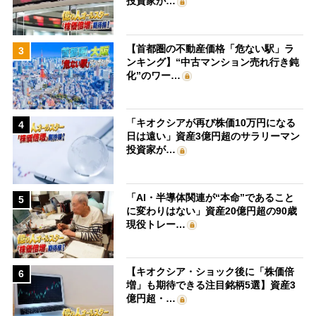
投資家が…
【首都圏の不動産価格「危ない駅」ラ
3
ンキング】“中古マンション売れ行き鈍
化”のワー…
「キオクシアが再び株価10万円になる
4
日は遠い」資産3億円超のサラリーマン
投資家が…
「AI・半導体関連が“本命”であること
5
に変わりはない」資産20億円超の90歳
現役トレー…
【キオクシア・ショック後に「株価倍
6
増」も期待できる注目銘柄5選】資産3
億円超・…