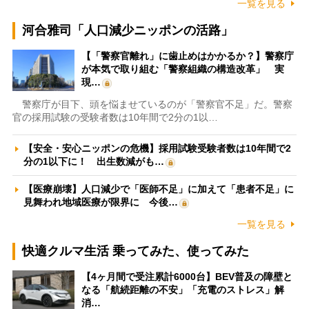
一覧を見る
河合雅司「人口減少ニッポンの活路」
【「警察官離れ」に歯止めはかかるか？】警察庁
が本気で取り組む「警察組織の構造改革」 実
現…
警察庁が目下、頭を悩ませているのが「警察官不足」だ。警察
官の採用試験の受験者数は10年間で2分の1以…
【安全・安心ニッポンの危機】採用試験受験者数は10年間で2
分の1以下に！ 出生数減がも…
【医療崩壊】人口減少で「医師不足」に加えて「患者不足」に
見舞われ地域医療が限界に 今後…
一覧を見る
快適クルマ生活 乗ってみた、使ってみた
【4ヶ月間で受注累計6000台】BEV普及の障壁と
なる「航続距離の不安」「充電のストレス」解
消…