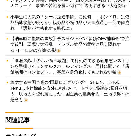
ミスリード 事業の苦戦を覆い隠す“不透明すぎる巨大な数字”
小学生に人気の「シール流通事情」に変調 「ボンドロ」は依
然品薄状態が続くが、模倣品や類似品が大量流通し一部で値崩
れ 「選別が本格化する時代に」
【納車時に複数の事故】テスラジャパン“多額のEV補助金”で注
文殺到、現場は大混乱 トラブル続発の背後に見え隠れす
る“イーロンの右腕”の影
「30種類以上のパン食べ放題」で行列のできる新形態レストラ
ンを手掛けるサンマルクホールディングス 同社に聞いた「店
舗展開のコンセプト」、事業を多角化してもぶれない軸
急増する中国企業の“国籍ロンダリング” SHEIN、TikTok、
Temu…本社機能を海外に移転させ、トランプ関税の回避を狙
う 現地人を隠れ蓑にした中国企業の農業参入・土地取得への
懸念も
関連記事