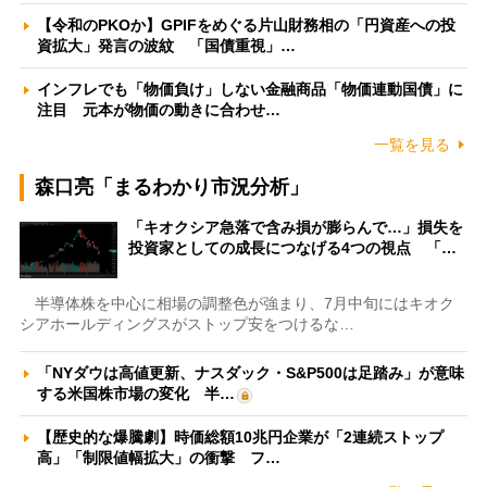
【令和のPKOか】GPIFをめぐる片山財務相の「円資産への投
資拡大」発言の波紋 「国債重視」…
インフレでも「物価負け」しない金融商品「物価連動国債」に
注目 元本が物価の動きに合わせ…
一覧を見る
森口亮「まるわかり市況分析」
「キオクシア急落で含み損が膨らんで…」損失を
投資家としての成長につなげる4つの視点 「…
半導体株を中心に相場の調整色が強まり、7月中旬にはキオク
シアホールディングスがストップ安をつけるな…
「NYダウは高値更新、ナスダック・S&P500は足踏み」が意味
する米国株市場の変化 半…
【歴史的な爆騰劇】時価総額10兆円企業が「2連続ストップ
高」「制限値幅拡大」の衝撃 フ…