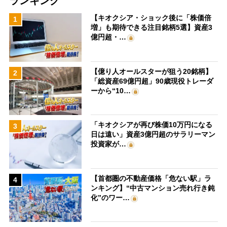
ランキング
【キオクシア・ショック後に「株価倍
1
増」も期待できる注目銘柄5選】資産3
億円超・…
【億り人オールスターが狙う20銘柄】
2
「総資産69億円超」90歳現役トレーダ
ーから“10…
「キオクシアが再び株価10万円になる
3
日は遠い」資産3億円超のサラリーマン
投資家が…
【首都圏の不動産価格「危ない駅」ラ
4
ンキング】“中古マンション売れ行き鈍
化”のワー…