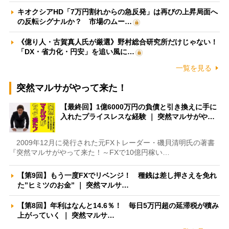
キオクシアHD「7万円割れからの急反発」は再びの上昇局面へ
の反転シグナルか？ 市場のムー…
《億り人・古賀真人氏が厳選》野村総合研究所だけじゃない！
「DX・省力化・円安」を追い風に…
一覧を見る
突然マルサがやって来た！
【最終回】1億6000万円の負債と引き換えに手に
入れたプライスレスな経験 ｜ 突然マルサがや…
2009年12月に発行された元FXトレーダー・磯貝清明氏の著書
『突然マルサがやって来た！～FXで10億円稼い…
【第9回】もう一度FXでリベンジ！ 種銭は差し押さえを免れ
た”ヒミツのお金” ｜ 突然マルサ…
【第8回】年利はなんと14.6％！ 毎日5万円超の延滞税が積み
上がっていく ｜ 突然マルサ…