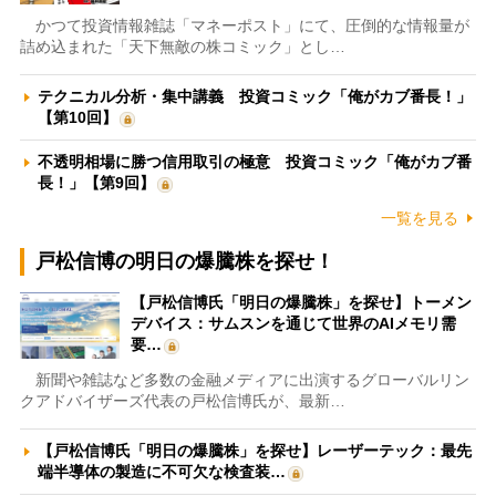
かつて投資情報雑誌「マネーポスト」にて、圧倒的な情報量が
詰め込まれた「天下無敵の株コミック」とし…
テクニカル分析・集中講義 投資コミック「俺がカブ番長！」
【第10回】
不透明相場に勝つ信用取引の極意 投資コミック「俺がカブ番
長！」【第9回】
一覧を見る
戸松信博の明日の爆騰株を探せ！
【戸松信博氏「明日の爆騰株」を探せ】トーメン
デバイス：サムスンを通じて世界のAIメモリ需
要…
新聞や雑誌など多数の金融メディアに出演するグローバルリン
クアドバイザーズ代表の戸松信博氏が、最新…
【戸松信博氏「明日の爆騰株」を探せ】レーザーテック：最先
端半導体の製造に不可欠な検査装…