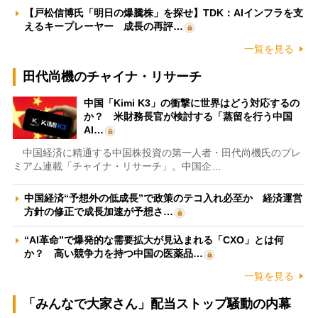
【戸松信博氏「明日の爆騰株」を探せ】TDK：AIインフラを支
えるキープレーヤー 成長の再評…
一覧を見る
田代尚機のチャイナ・リサーチ
中国「Kimi K3」の衝撃に世界はどう対応するの
か？ 米財務長官が検討する「蒸留を行う中国
AI…
中国経済に精通する中国株投資の第一人者・田代尚機氏のプレ
ミアム連載「チャイナ・リサーチ」。中国企…
中国経済“予想外の低成長”で政策のテコ入れ必至か 経済運営
方針の修正で成長加速が予想さ…
“AI革命”で爆発的な需要拡大が見込まれる「CXO」とは何
か？ 高い競争力を持つ中国の医薬品…
一覧を見る
「みんなで大家さん」配当ストップ騒動の内幕