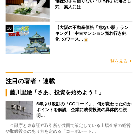
儀社の手を借りない「DIY葬」の落とし
穴 素人には…
【大阪の不動産価格「危ない駅」ラン
10
キング】“中古マンション売れ行き鈍
化”のワース…
一覧を見る
注目の著者・連載
藤川里絵「さあ、投資を始めよう！」
5年ぶり改訂の「CGコード」、何が変わったのか
ポイントを解説 企業に成長投資の具体的な説
明…
金融庁と東京証券取引所が共同で策定している上場企業の経営
や取締役会のあり方を定める「コーポレート…