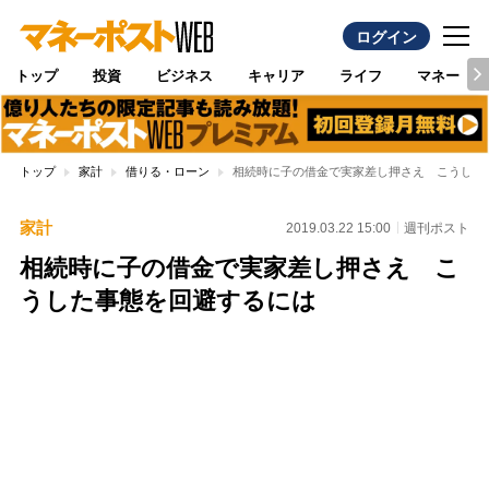
ログイン
トップ
投資
ビジネス
キャリア
ライフ
マネー
トップ
家計
借りる・ローン
相続時に子の借金で実家差し押さえ こうした
家計
2019.03.22 15:00
週刊ポスト
相続時に子の借金で実家差し押さえ こ
うした事態を回避するには
Loaded
:
100.00%
/
Unmute