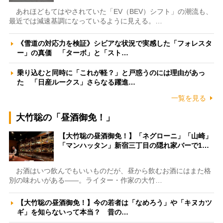
あれほどもてはやされていた「EV（BEV）シフト」の潮流も、
最近では減速基調になっているように見える。…
《雪道の対応力を検証》シビアな状況で実感した「フォレスタ
ー」の真価 「ターボ」と「スト…
乗り込むと同時に「これが軽？」と戸惑うのには理由があっ
た 「日産ルークス」さらなる躍進…
一覧を見る
大竹聡の「昼酒御免！」
【大竹聡の昼酒御免！】「ネグローニ」「山崎」
「マンハッタン」新宿三丁目の隠れ家バーで1…
お酒はいつ飲んでもいいものだが、昼から飲むお酒にはまた格
別の味わいがある――。ライター・作家の大竹…
【大竹聡の昼酒御免！】今の若者は「なめろう」や「キヌカツ
ギ」を知らないって本当？ 昔の…