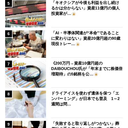
「キオクシアが今後も利益を出し続け
5
るかは分からない」資産11億円の個人
投資家が…
「AI・半導体関連が“本命”であること
6
に変わりはない」資産20億円超の90歳
現役トレー…
《200万円→資産10億円超の
7
DAIBOUCHOU氏が「年末までに株価倍
増期待」の5銘柄を公…
ドライアイスを使わず遺体を保つ「エ
8
ンバーミング」が日本でも普及 1～2
週間は問…
「失敗すると取り返しがつかない」葬
9