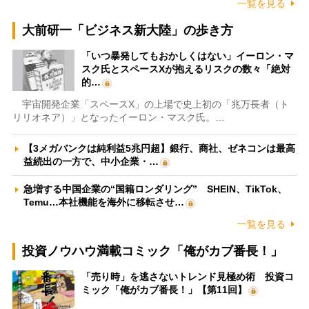
一覧を見る
大前研一「ビジネス新大陸」の歩き方
「いつ暴発してもおかしくはない」イーロン・マ
スク氏とスペースXが抱えるリスクの数々「絶対
的…
宇宙開発企業「スペースX」の上場で史上初の「兆万長者（ト
リリオネア）」となったイーロン・マスク氏。…
【3メガバンクは純利益5兆円超】銀行、商社、ゼネコンは最高
益続出の一方で、中小企業・…
急増する中国企業の“国籍ロンダリング” SHEIN、TikTok、
Temu…本社機能を海外に移転させ…
一覧を見る
投資ノウハウ満載コミック「俺がカブ番長！」
「売り時」を逃さないトレンド見極め術 投資コ
ミック「俺がカブ番長！」【第11回】