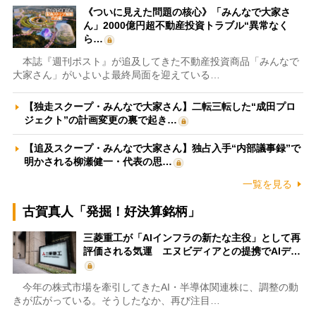
《ついに見えた問題の核心》「みんなで大家さ
ん」2000億円超不動産投資トラブル“異常なく
ら…
本誌『週刊ポスト』が追及してきた不動産投資商品「みんなで
大家さん」がいよいよ最終局面を迎えている…
【独走スクープ・みんなで大家さん】二転三転した“成田プロ
ジェクト”の計画変更の裏で起き…
【追及スクープ・みんなで大家さん】独占入手“内部議事録”で
明かされる柳瀬健一・代表の思…
一覧を見る
古賀真人「発掘！好決算銘柄」
三菱重工が「AIインフラの新たな主役」として再
評価される気運 エヌビディアとの提携でAIデ…
今年の株式市場を牽引してきたAI・半導体関連株に、調整の動
きが広がっている。そうしたなか、再び注目…