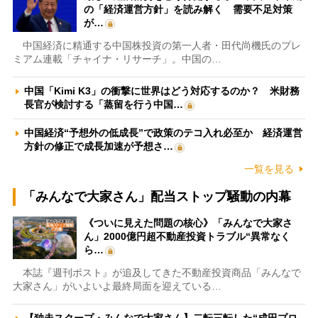
の「経済運営方針」を読み解く 需要不足対策
が…
中国経済に精通する中国株投資の第一人者・田代尚機氏のプレ
ミアム連載「チャイナ・リサーチ」。中国の…
中国「Kimi K3」の衝撃に世界はどう対応するのか？ 米財務
長官が検討する「蒸留を行う中国…
中国経済“予想外の低成長”で政策のテコ入れ必至か 経済運営
方針の修正で成長加速が予想さ…
一覧を見る
「みんなで大家さん」配当ストップ騒動の内幕
《ついに見えた問題の核心》「みんなで大家さ
ん」2000億円超不動産投資トラブル“異常なく
ら…
本誌『週刊ポスト』が追及してきた不動産投資商品「みんなで
大家さん」がいよいよ最終局面を迎えている…