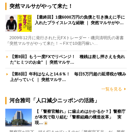
突然マルサがやって来た！
【最終回】1億6000万円の負債と引き換えに手に
入れたプライスレスな経験 ｜ 突然マルサがや…
2009年12月に発行された元FXトレーダー・磯貝清明氏の著書
『突然マルサがやって来た！～FXで10億円稼い…
【第9回】もう一度FXでリベンジ！ 種銭は差し押さえを免れ
た”ヒミツのお金” ｜ 突然マルサ…
【第8回】年利はなんと14.6％！ 毎日5万円超の延滞税が積み
上がっていく ｜ 突然マルサ…
一覧を見る
河合雅司「人口減少ニッポンの活路」
【「警察官離れ」に歯止めはかかるか？】警察庁
が本気で取り組む「警察組織の構造改革」 実
現…