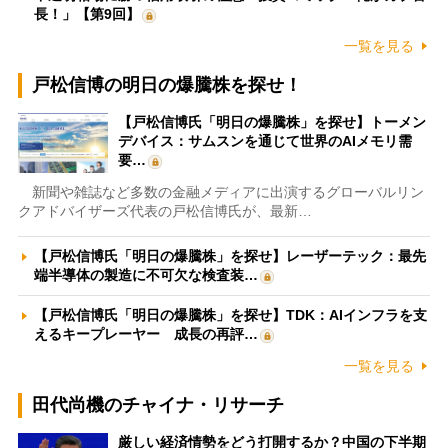
長！」【第9回】
一覧を見る
戸松信博の明日の爆騰株を探せ！
【戸松信博氏「明日の爆騰株」を探せ】トーメン
デバイス：サムスンを通じて世界のAIメモリ需
要…
新聞や雑誌など多数の金融メディアに出演するグローバルリン
クアドバイザーズ代表の戸松信博氏が、最新…
【戸松信博氏「明日の爆騰株」を探せ】レーザーテック：最先
端半導体の製造に不可欠な検査装…
【戸松信博氏「明日の爆騰株」を探せ】TDK：AIインフラを支
えるキープレーヤー 成長の再評…
一覧を見る
田代尚機のチャイナ・リサーチ
厳しい経済情勢をどう打開するか？中国の下半期