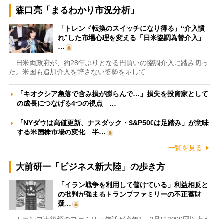
森口亮「まるわかり市況分析」
「トレンド転換のスイッチになり得る」“介入慣
れ”した市場心理を変える「日米協調為替介入」
…
日米両政府が、約28年ぶりとなる円買いの協調介入に踏み切っ
た。米国も追加介入を辞さない姿勢を示して…
「キオクシア急落で含み損が膨らんで…」損失を投資家として
の成長につなげる4つの視点 …
「NYダウは高値更新、ナスダック・S&P500は足踏み」が意味
する米国株市場の変化 半…
一覧を見る
大前研一「ビジネス新大陸」の歩き方
「イラン戦争を利用して儲けている」利益相反と
の批判が強まるトランプファミリーの不正蓄財
疑…