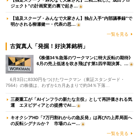
【独走スクープ・みんなで大家さん】二転三転した“成田プロ
ジェクト”の計画変更の裏で起き…
【追及スクープ・みんなで大家さん】独占入手“内部議事録”で
明かされる柳瀬健一・代表の思…
一覧を見る
古賀真人「発掘！好決算銘柄」
《株価34％急落のワークマンに特大反転の期待》
6月の売上低迷を吹き飛ばす第1四半期決算、…
6月3日に8330円をつけたワークマン（東証スタンダード・
7564）の株価は、わずか1カ月あまりで約34％下落…
三菱重工が「AIインフラの新たな主役」として再評価される気
運 エヌビディアとの提携でAI…
キオクシアHD「7万円割れからの急反発」は再びの上昇局面へ
の反転シグナルか？ 市場のムー…
一覧を見る