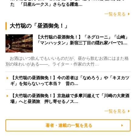
た 「日産ルークス」さらなる躍進…
一覧を見る
大竹聡の「昼酒御免！」
【大竹聡の昼酒御免！】「ネグローニ」「山崎」
「マンハッタン」新宿三丁目の隠れ家バーで1…
お酒はいつ飲んでもいいものだが、昼から飲むお酒にはまた格
別の味わいがある――。ライター・作家の大竹…
【大竹聡の昼酒御免！】今の若者は「なめろう」や「キヌカツ
ギ」を知らないって本当？ 昔の…
【大竹聡の昼酒御免！】京急線で多摩川越えて「川崎の大衆酒
場」へと昼酒旅 押し寄せるノス…
一覧を見る
著者・連載の一覧を見る