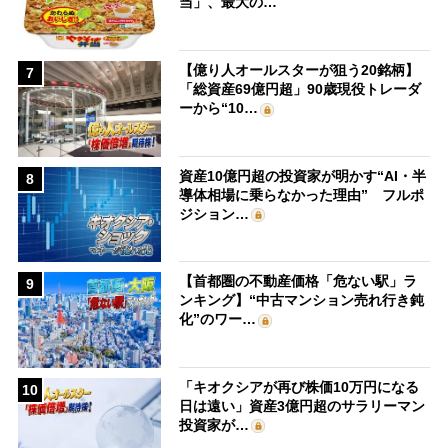
当」、最大の…
【億り人オールスターが狙う20銘柄】
7
「総資産69億円超」90歳現役トレーダ
ーから“10…
資産10億円超の投資家が明かす“AI・半
8
導体相場に乗らなかった理由” フルポ
ジション…
【首都圏の不動産価格「危ない駅」ラ
9
ンキング】“中古マンション売れ行き鈍
化”のワー…
「キオクシアが再び株価10万円になる
10
日は遠い」資産3億円超のサラリーマン
投資家が…