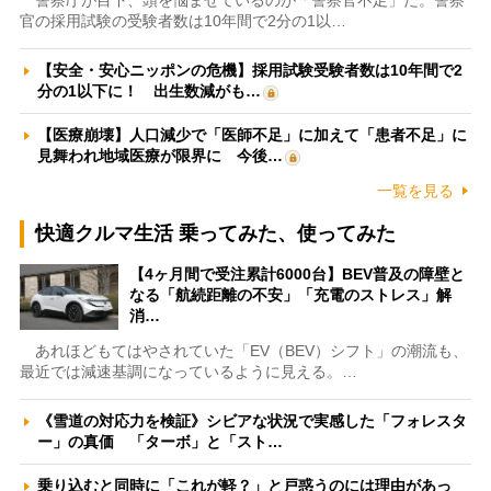
警察庁が目下、頭を悩ませているのが「警察官不足」だ。警察
官の採用試験の受験者数は10年間で2分の1以…
【安全・安心ニッポンの危機】採用試験受験者数は10年間で2
分の1以下に！ 出生数減がも…
【医療崩壊】人口減少で「医師不足」に加えて「患者不足」に
見舞われ地域医療が限界に 今後…
一覧を見る
快適クルマ生活 乗ってみた、使ってみた
【4ヶ月間で受注累計6000台】BEV普及の障壁と
なる「航続距離の不安」「充電のストレス」解
消…
あれほどもてはやされていた「EV（BEV）シフト」の潮流も、
最近では減速基調になっているように見える。…
《雪道の対応力を検証》シビアな状況で実感した「フォレスタ
ー」の真価 「ターボ」と「スト…
乗り込むと同時に「これが軽？」と戸惑うのには理由があっ