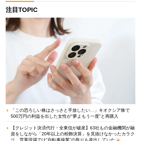
注目TOPIC
「この恐ろしい株はさっさと手放したい…」キオクシア株で
500万円の利益を出した女性が“夢よもう一度”と再購入
【クレジット決済代行・全東信が破産】63社もの金融機関が融
資をしながら「20年以上の粉飾決算」を見抜けなかったカラク
リ 営業現場では“自転車操業”の焦りも表出していた