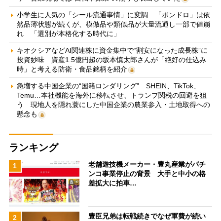
小学生に人気の「シール流通事情」に変調 「ボンドロ」は依
然品薄状態が続くが、模倣品や類似品が大量流通し一部で値崩
れ 「選別が本格化する時代に」
キオクシアなどAI関連株に資金集中で“割安になった成長株”に
投資妙味 資産1.5億円超の坂本慎太郎さんが「絶好の仕込み
時」と考える防衛・食品銘柄を紹介
急増する中国企業の“国籍ロンダリング” SHEIN、TikTok、
Temu…本社機能を海外に移転させ、トランプ関税の回避を狙
う 現地人を隠れ蓑にした中国企業の農業参入・土地取得への
懸念も
ランキング
老舗遊技機メーカー・豊丸産業がパチ
1
ンコ事業停止の背景 大手と中小の格
差拡大に拍車…
豊臣兄弟は転戦続きでなぜ軍費が続い
2