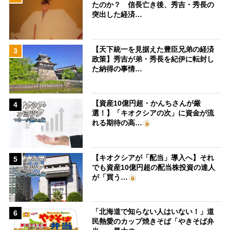
たのか？ 信長亡き後、秀吉・秀長の
突出した経済…
【天下統一を見据えた豊臣兄弟の経済
3
政策】秀吉が弟・秀長を紀伊に転封し
た納得の事情…
【資産10億円超・かんちさんが厳
4
選！】「キオクシアの次」に資金が流
れる期待の高…
【キオクシアが「配当」導入へ】それ
5
でも資産10億円超の配当株投資の達人
が「買う…
「北海道で知らない人はいない！」道
6
民熱愛のカップ焼きそば「やきそば弁