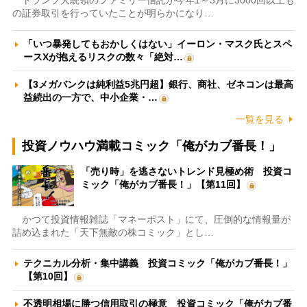
トランプ大統領のファミリー信託が今年1～3月に3000回以上も
の証券取引を行っていたことが明らかになり…
「いつ暴発してもおかしくはない」イーロン・マスク氏とスペ
ースXが抱えるリスクの数々「絶対…
【3メガバンクは純利益5兆円超】銀行、商社、ゼネコンは最高
益続出の一方で、中小企業・…
一覧を見る
投資ノウハウ満載コミック「俺がカブ番長！」
「売り時」を逃さないトレンド見極め術 投資コ
ミック「俺がカブ番長！」【第11回】
かつて投資情報雑誌「マネーポスト」にて、圧倒的な情報量が
詰め込まれた「天下無敵の株コミック」とし…
テクニカル分析・集中講義 投資コミック「俺がカブ番長！」
【第10回】
不透明相場に勝つ信用取引の極意 投資コミック「俺がカブ番