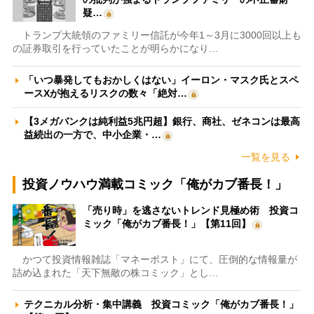
疑…
トランプ大統領のファミリー信託が今年1～3月に3000回以上も
の証券取引を行っていたことが明らかになり…
「いつ暴発してもおかしくはない」イーロン・マスク氏とスペ
ースXが抱えるリスクの数々「絶対…
【3メガバンクは純利益5兆円超】銀行、商社、ゼネコンは最高
益続出の一方で、中小企業・…
一覧を見る
投資ノウハウ満載コミック「俺がカブ番長！」
「売り時」を逃さないトレンド見極め術 投資コ
ミック「俺がカブ番長！」【第11回】
かつて投資情報雑誌「マネーポスト」にて、圧倒的な情報量が
詰め込まれた「天下無敵の株コミック」とし…
テクニカル分析・集中講義 投資コミック「俺がカブ番長！」