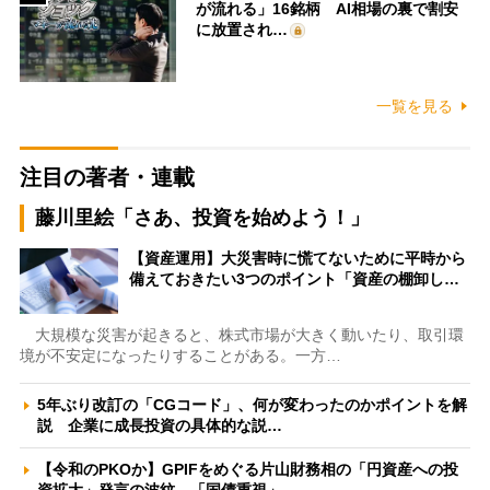
が流れる」16銘柄 AI相場の裏で割安
に放置され…
一覧を見る
注目の著者・連載
藤川里絵「さあ、投資を始めよう！」
【資産運用】大災害時に慌てないために平時から
備えておきたい3つのポイント「資産の棚卸し…
大規模な災害が起きると、株式市場が大きく動いたり、取引環
境が不安定になったりすることがある。一方…
5年ぶり改訂の「CGコード」、何が変わったのかポイントを解
説 企業に成長投資の具体的な説…
【令和のPKOか】GPIFをめぐる片山財務相の「円資産への投