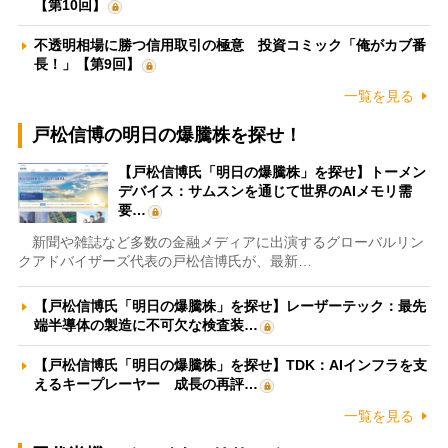
【第10回】
不透明相場に勝つ信用取引の極意 投資コミック「俺がカブ番
長！」【第9回】
一覧を見る
戸松信博の明日の爆騰株を探せ！
【戸松信博氏「明日の爆騰株」を探せ】トーメン
デバイス：サムスンを通じて世界のAIメモリ需
要…
新聞や雑誌など多数の金融メディアに出演するグローバルリン
クアドバイザーズ代表の戸松信博氏が、最新…
【戸松信博氏「明日の爆騰株」を探せ】レーザーテック：最先
端半導体の製造に不可欠な検査装…
【戸松信博氏「明日の爆騰株」を探せ】TDK：AIインフラを支
えるキープレーヤー 成長の再評…
一覧を見る