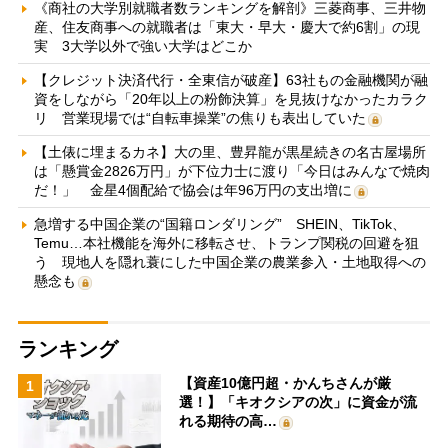
《商社の大学別就職者数ランキングを解剖》三菱商事、三井物
産、住友商事への就職者は「東大・早大・慶大で約6割」の現
実 3大学以外で強い大学はどこか
【クレジット決済代行・全東信が破産】63社もの金融機関が融
資をしながら「20年以上の粉飾決算」を見抜けなかったカラク
リ 営業現場では“自転車操業”の焦りも表出していた
【土俵に埋まるカネ】大の里、豊昇龍が黒星続きの名古屋場所
は「懸賞金2826万円」が下位力士に渡り「今日はみんなで焼肉
だ！」 金星4個配給で協会は年96万円の支出増に
急増する中国企業の“国籍ロンダリング” SHEIN、TikTok、
Temu…本社機能を海外に移転させ、トランプ関税の回避を狙
う 現地人を隠れ蓑にした中国企業の農業参入・土地取得への
懸念も
ランキング
【資産10億円超・かんちさんが厳
1
選！】「キオクシアの次」に資金が流
れる期待の高…