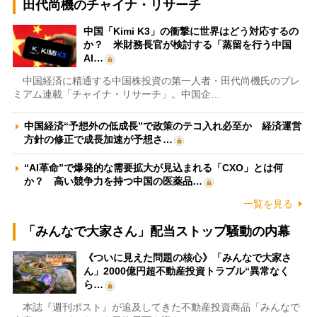
田代尚機のチャイナ・リサーチ
中国「Kimi K3」の衝撃に世界はどう対応するの
か？ 米財務長官が検討する「蒸留を行う中国
AI…
中国経済に精通する中国株投資の第一人者・田代尚機氏のプレ
ミアム連載「チャイナ・リサーチ」。中国企…
中国経済“予想外の低成長”で政策のテコ入れ必至か 経済運営
方針の修正で成長加速が予想さ…
“AI革命”で爆発的な需要拡大が見込まれる「CXO」とは何
か？ 高い競争力を持つ中国の医薬品…
一覧を見る
「みんなで大家さん」配当ストップ騒動の内幕
《ついに見えた問題の核心》「みんなで大家さ
ん」2000億円超不動産投資トラブル“異常なく
ら…
本誌『週刊ポスト』が追及してきた不動産投資商品「みんなで