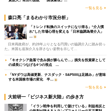
資拡大」発言の波紋 「国債重視」…
一覧を見る
森口亮「まるわかり市況分析」
「トレンド転換のスイッチになり得る」“介入慣
れ”した市場心理を変える「日米協調為替介入」
…
日米両政府が、約28年ぶりとなる円買いの協調介入に踏み切っ
た。米国も追加介入を辞さない姿勢を示して…
「キオクシア急落で含み損が膨らんで…」損失を投資家として
の成長につなげる4つの視点 …
「NYダウは高値更新、ナスダック・S&P500は足踏み」が意味
する米国株市場の変化 半…
一覧を見る
大前研一「ビジネス新大陸」の歩き方
「イラン戦争を利用して儲けている」利益相反と
の批判が強まるトランプファミリーの不正蓄財