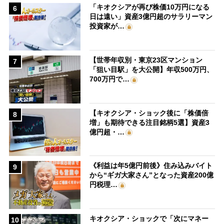
「キオクシアが再び株価10万円になる
6
日は遠い」資産3億円超のサラリーマン
投資家が…
【世帯年収別・東京23区マンション
7
「狙い目駅」を大公開】年収500万円、
700万円で…
【キオクシア・ショック後に「株価倍
8
増」も期待できる注目銘柄5選】資産3
億円超・…
《利益は年5億円前後》住み込みバイト
9
から“ギガ大家さん”となった資産200億
円税理…
キオクシア・ショックで「次にマネー
10