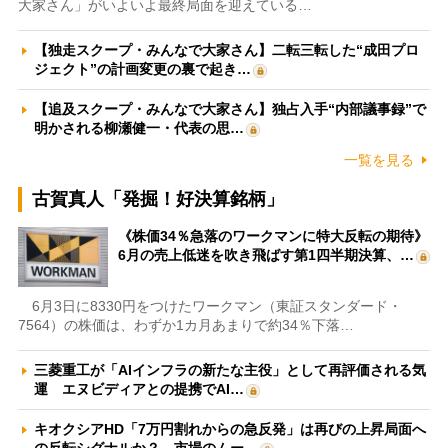
大家さん」がいよいよ最終局面を迎えている…
【独走スクープ・みんなで大家さん】二転三転した“成田プロ
ジェクト”の計画変更の裏で起き…
【追及スクープ・みんなで大家さん】独占入手“内部議事録”で
明かされる柳瀬健一・代表の思…
一覧を見る
古賀真人「発掘！好決算銘柄」
《株価34％急落のワークマンに特大反転の期待》
6月の売上低迷を吹き飛ばす第1四半期決算、…
6月3日に8330円をつけたワークマン（東証スタンダード・
7564）の株価は、わずか1カ月あまりで約34％下落…
三菱重工が「AIインフラの新たな主役」として再評価される気
運 エヌビディアとの提携でAI…
キオクシアHD「7万円割れからの急反発」は再びの上昇局面へ