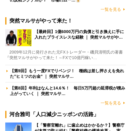
の反転シグナルか？ 市場のムー…
一覧を見る
突然マルサがやって来た！
【最終回】1億6000万円の負債と引き換えに手に
入れたプライスレスな経験 ｜ 突然マルサがや…
2009年12月に発行された元FXトレーダー・磯貝清明氏の著書
『突然マルサがやって来た！～FXで10億円稼い…
【第9回】もう一度FXでリベンジ！ 種銭は差し押さえを免れ
た”ヒミツのお金” ｜ 突然マルサ…
【第8回】年利はなんと14.6％！ 毎日5万円超の延滞税が積み
上がっていく ｜ 突然マルサ…
一覧を見る
河合雅司「人口減少ニッポンの活路」
【「警察官離れ」に歯止めはかかるか？】警察庁
が本気で取り組む「警察組織の構造改革」 実