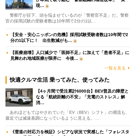
現…
警察庁が目下、頭を悩ませているのが「警察官不足」だ。警察
官の採用試験の受験者数は10年間で2分の1以…
【安全・安心ニッポンの危機】採用試験受験者数は10年間で2
分の1以下に！ 出生数減がも…
【医療崩壊】人口減少で「医師不足」に加えて「患者不足」に
見舞われ地域医療が限界に 今後…
一覧を見る
快適クルマ生活 乗ってみた、使ってみた
【4ヶ月間で受注累計6000台】BEV普及の障壁と
なる「航続距離の不安」「充電のストレス」解
消…
あれほどもてはやされていた「EV（BEV）シフト」の潮流も、
最近では減速基調になっているように見える。…
《雪道の対応力を検証》シビアな状況で実感した「フォレスタ