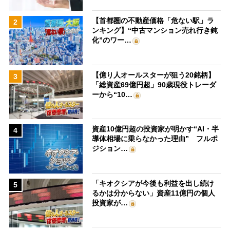
【首都圏の不動産価格「危ない駅」ラ
2
ンキング】“中古マンション売れ行き鈍
化”のワー…
【億り人オールスターが狙う20銘柄】
3
「総資産69億円超」90歳現役トレーダ
ーから“10…
資産10億円超の投資家が明かす“AI・半
4
導体相場に乗らなかった理由” フルポ
ジション…
「キオクシアが今後も利益を出し続け
5
るかは分からない」資産11億円の個人
投資家が…