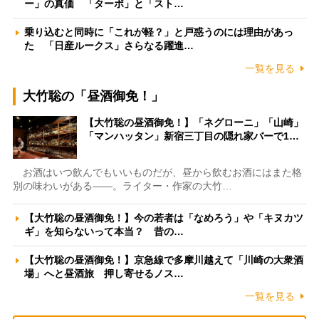
ー」の真価 「ターボ」と「スト…
乗り込むと同時に「これが軽？」と戸惑うのには理由があっ
た 「日産ルークス」さらなる躍進…
一覧を見る
大竹聡の「昼酒御免！」
【大竹聡の昼酒御免！】「ネグローニ」「山崎」
「マンハッタン」新宿三丁目の隠れ家バーで1…
お酒はいつ飲んでもいいものだが、昼から飲むお酒にはまた格
別の味わいがある――。ライター・作家の大竹…
【大竹聡の昼酒御免！】今の若者は「なめろう」や「キヌカツ
ギ」を知らないって本当？ 昔の…
【大竹聡の昼酒御免！】京急線で多摩川越えて「川崎の大衆酒
場」へと昼酒旅 押し寄せるノス…
一覧を見る