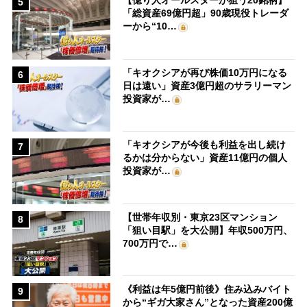
【億り人オールスターが狙う20銘柄】
5
「総資産69億円超」90歳現役トレーダ
ーから“10…
「キオクシアが再び株価10万円になる
6
日は遠い」資産3億円超のサラリーマン
投資家が…
「キオクシアが今後も利益を出し続け
7
るかは分からない」資産11億円の個人
投資家が…
【世帯年収別・東京23区マンション
8
「狙い目駅」を大公開】年収500万円、
700万円で…
《利益は年5億円前後》住み込みバイト
9
から“ギガ大家さん”となった資産200億