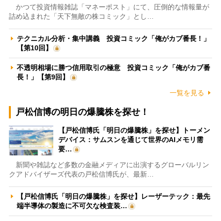
かつて投資情報雑誌「マネーポスト」にて、圧倒的な情報量が
詰め込まれた「天下無敵の株コミック」とし…
テクニカル分析・集中講義 投資コミック「俺がカブ番長！」
【第10回】
不透明相場に勝つ信用取引の極意 投資コミック「俺がカブ番
長！」【第9回】
一覧を見る
戸松信博の明日の爆騰株を探せ！
【戸松信博氏「明日の爆騰株」を探せ】トーメン
デバイス：サムスンを通じて世界のAIメモリ需
要…
新聞や雑誌など多数の金融メディアに出演するグローバルリン
クアドバイザーズ代表の戸松信博氏が、最新…
【戸松信博氏「明日の爆騰株」を探せ】レーザーテック：最先
端半導体の製造に不可欠な検査装…