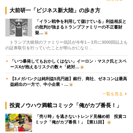
大前研一「ビジネス新大陸」の歩き方
「イラン戦争を利用して儲けている」利益相反と
の批判が強まるトランプファミリーの不正蓄財
疑…
トランプ大統領のファミリー信託が今年1～3月に3000回以上も
の証券取引を行っていたことが明らかになり…
「いつ暴発してもおかしくはない」イーロン・マスク氏とスペ
ースXが抱えるリスクの数々「絶対…
【3メガバンクは純利益5兆円超】銀行、商社、ゼネコンは最高
益続出の一方で、中小企業・…
一覧を見る
投資ノウハウ満載コミック「俺がカブ番長！」
「売り時」を逃さないトレンド見極め術 投資コ
ミック「俺がカブ番長！」【第11回】