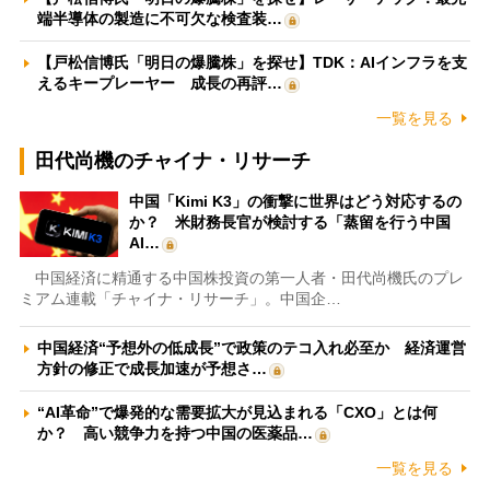
端半導体の製造に不可欠な検査装…
【戸松信博氏「明日の爆騰株」を探せ】TDK：AIインフラを支
えるキープレーヤー 成長の再評…
一覧を見る
田代尚機のチャイナ・リサーチ
中国「Kimi K3」の衝撃に世界はどう対応するの
か？ 米財務長官が検討する「蒸留を行う中国
AI…
中国経済に精通する中国株投資の第一人者・田代尚機氏のプレ
ミアム連載「チャイナ・リサーチ」。中国企…
中国経済“予想外の低成長”で政策のテコ入れ必至か 経済運営
方針の修正で成長加速が予想さ…
“AI革命”で爆発的な需要拡大が見込まれる「CXO」とは何
か？ 高い競争力を持つ中国の医薬品…
一覧を見る