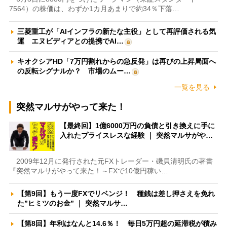
7564）の株価は、わずか1カ月あまりで約34％下落…
三菱重工が「AIインフラの新たな主役」として再評価される気
運 エヌビディアとの提携でAI…
キオクシアHD「7万円割れからの急反発」は再びの上昇局面へ
の反転シグナルか？ 市場のムー…
一覧を見る
突然マルサがやって来た！
【最終回】1億6000万円の負債と引き換えに手に
入れたプライスレスな経験 ｜ 突然マルサがや…
2009年12月に発行された元FXトレーダー・磯貝清明氏の著書
『突然マルサがやって来た！～FXで10億円稼い…
【第9回】もう一度FXでリベンジ！ 種銭は差し押さえを免れ
た”ヒミツのお金” ｜ 突然マルサ…
【第8回】年利はなんと14.6％！ 毎日5万円超の延滞税が積み