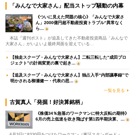
「みんなで大家さん」配当ストップ騒動の内幕
《ついに見えた問題の核心》「みんなで大家さ
ん」2000億円超不動産投資トラブル“異常なく
ら…
本誌『週刊ポスト』が追及してきた不動産投資商品「みんなで
大家さん」がいよいよ最終局面を迎えている…
【独走スクープ・みんなで大家さん】二転三転した“成田プロ
ジェクト”の計画変更の裏で起き…
【追及スクープ・みんなで大家さん】独占入手“内部議事録”で
明かされる柳瀬健一・代表の思…
一覧を見る
古賀真人「発掘！好決算銘柄」
《株価34％急落のワークマンに特大反転の期待》
6月の売上低迷を吹き飛ばす第1四半期決算、…
6月3日に8330円をつけたワークマン（東証スタンダード・