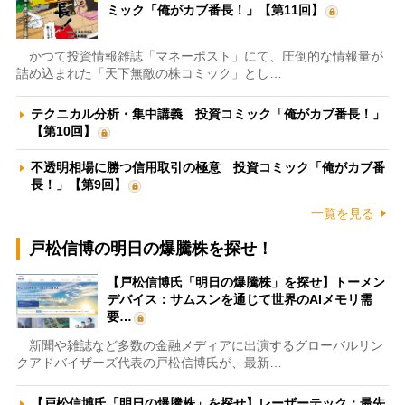
ミック「俺がカブ番長！」【第11回】
かつて投資情報雑誌「マネーポスト」にて、圧倒的な情報量が
詰め込まれた「天下無敵の株コミック」とし…
テクニカル分析・集中講義 投資コミック「俺がカブ番長！」
【第10回】
不透明相場に勝つ信用取引の極意 投資コミック「俺がカブ番
長！」【第9回】
一覧を見る
戸松信博の明日の爆騰株を探せ！
【戸松信博氏「明日の爆騰株」を探せ】トーメン
デバイス：サムスンを通じて世界のAIメモリ需
要…
新聞や雑誌など多数の金融メディアに出演するグローバルリン
クアドバイザーズ代表の戸松信博氏が、最新…
【戸松信博氏「明日の爆騰株」を探せ】レーザーテック：最先