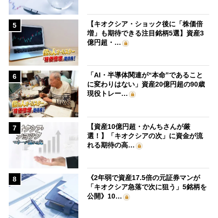
【キオクシア・ショック後に「株価倍
5
増」も期待できる注目銘柄5選】資産3
億円超・…
「AI・半導体関連が“本命”であること
6
に変わりはない」資産20億円超の90歳
現役トレー…
【資産10億円超・かんちさんが厳
7
選！】「キオクシアの次」に資金が流
れる期待の高…
《2年弱で資産17.5倍の元証券マンが
8
「キオクシア急落で次に狙う」5銘柄を
公開》10…