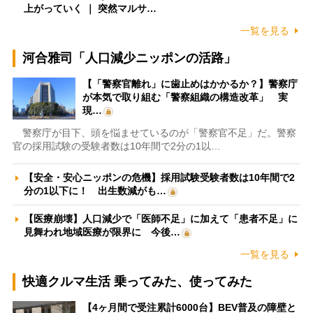
上がっていく ｜ 突然マルサ…
一覧を見る
河合雅司「人口減少ニッポンの活路」
【「警察官離れ」に歯止めはかかるか？】警察庁
が本気で取り組む「警察組織の構造改革」 実
現…
警察庁が目下、頭を悩ませているのが「警察官不足」だ。警察
官の採用試験の受験者数は10年間で2分の1以…
【安全・安心ニッポンの危機】採用試験受験者数は10年間で2
分の1以下に！ 出生数減がも…
【医療崩壊】人口減少で「医師不足」に加えて「患者不足」に
見舞われ地域医療が限界に 今後…
一覧を見る
快適クルマ生活 乗ってみた、使ってみた
【4ヶ月間で受注累計6000台】BEV普及の障壁と