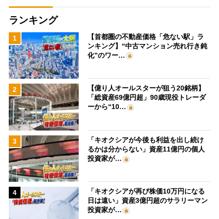
ランキング
【首都圏の不動産価格「危ない駅」ラ
1
ンキング】“中古マンション売れ行き鈍
化”のワー…
【億り人オールスターが狙う20銘柄】
2
「総資産69億円超」90歳現役トレーダ
ーから“10…
「キオクシアが今後も利益を出し続け
3
るかは分からない」資産11億円の個人
投資家が…
「キオクシアが再び株価10万円になる
4
日は遠い」資産3億円超のサラリーマン
投資家が…