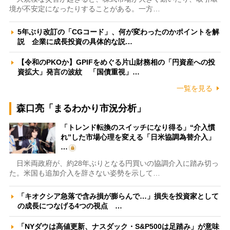
境が不安定になったりすることがある。一方…
5年ぶり改訂の「CGコード」、何が変わったのかポイントを解
説 企業に成長投資の具体的な説…
【令和のPKOか】GPIFをめぐる片山財務相の「円資産への投
資拡大」発言の波紋 「国債重視」…
一覧を見る
森口亮「まるわかり市況分析」
「トレンド転換のスイッチになり得る」“介入慣
れ”した市場心理を変える「日米協調為替介入」
…
日米両政府が、約28年ぶりとなる円買いの協調介入に踏み切っ
た。米国も追加介入を辞さない姿勢を示して…
「キオクシア急落で含み損が膨らんで…」損失を投資家として
の成長につなげる4つの視点 …
「NYダウは高値更新、ナスダック・S&P500は足踏み」が意味