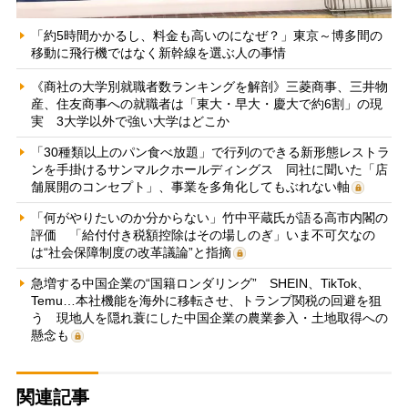
「約5時間かかるし、料金も高いのになぜ？」東京～博多間の
移動に飛行機ではなく新幹線を選ぶ人の事情
《商社の大学別就職者数ランキングを解剖》三菱商事、三井物
産、住友商事への就職者は「東大・早大・慶大で約6割」の現
実 3大学以外で強い大学はどこか
「30種類以上のパン食べ放題」で行列のできる新形態レストラ
ンを手掛けるサンマルクホールディングス 同社に聞いた「店
舗展開のコンセプト」、事業を多角化してもぶれない軸
「何がやりたいのか分からない」竹中平蔵氏が語る高市内閣の
評価 「給付付き税額控除はその場しのぎ」いま不可欠なの
は“社会保障制度の改革議論”と指摘
急増する中国企業の“国籍ロンダリング” SHEIN、TikTok、
Temu…本社機能を海外に移転させ、トランプ関税の回避を狙
う 現地人を隠れ蓑にした中国企業の農業参入・土地取得への
懸念も
関連記事