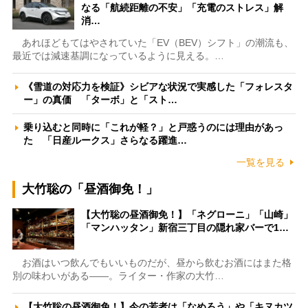
なる「航続距離の不安」「充電のストレス」解
消…
あれほどもてはやされていた「EV（BEV）シフト」の潮流も、
最近では減速基調になっているように見える。…
《雪道の対応力を検証》シビアな状況で実感した「フォレスタ
ー」の真価 「ターボ」と「スト…
乗り込むと同時に「これが軽？」と戸惑うのには理由があっ
た 「日産ルークス」さらなる躍進…
一覧を見る
大竹聡の「昼酒御免！」
【大竹聡の昼酒御免！】「ネグローニ」「山崎」
「マンハッタン」新宿三丁目の隠れ家バーで1…
お酒はいつ飲んでもいいものだが、昼から飲むお酒にはまた格
別の味わいがある――。ライター・作家の大竹…
【大竹聡の昼酒御免！】今の若者は「なめろう」や「キヌカツ