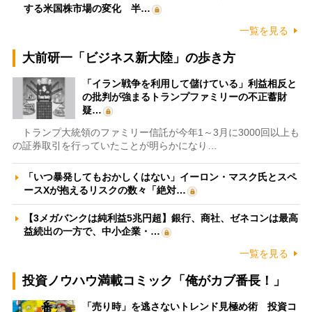
する米国株市場の変化 半…
一覧を見る
大前研一「ビジネス新大陸」の歩き方
「イラン戦争を利用して儲けている」利益相反と
の批判が強まるトランプファミリーの不正蓄財
疑…
トランプ大統領のファミリー信託が今年1～3月に3000回以上も
の証券取引を行っていたことが明らかになり…
「いつ暴発してもおかしくはない」イーロン・マスク氏とスペ
ースXが抱えるリスクの数々「絶対…
【3メガバンクは純利益5兆円超】銀行、商社、ゼネコンは最高
益続出の一方で、中小企業・…
一覧を見る
投資ノウハウ満載コミック「俺がカブ番長！」
「売り時」を逃さないトレンド見極め術 投資コ