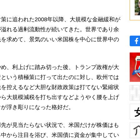
に追われた2008年以降、大規模な金融緩和が
が溢れる過剰流動性が続いてきた。世界であり余
先を求めて、景気のいい米国株を中心に世界中の
め、利上げに踏み切った後、トランプ政権が大
資という積極策に打って出たのに対し、欧州では
税を控えるなど大胆な財政政策は打てない緊縮状
から大規模減税を打ち出すなどようやく腰を上げ
けが浮き彫りになった格好だ。
先が見当たらない状況で、米国だけが株価はも
界中から注目を浴び、米国債に資金が集中してい