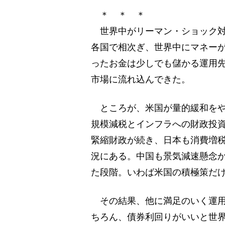
＊ ＊ ＊
世界中がリーマン・ショック対策
各国で相次ぎ、世界中にマネー
ったお金は少しでも儲かる運用
市場に流れ込んできた。
ところが、米国が量的緩和をや
規模減税とインフラへの財政投
緊縮財政が続き、日本も消費増
況にある。中国も景気減速懸念
た段階。いわば米国の積極策だ
その結果、他に満足のいく運用
ちろん、債券利回りがいいと世