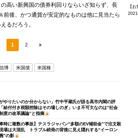
クの高い新興国の債券利回りならいざ知らず、長
【お
202
.6％前後、かつ通貨が安定的なものは他に見当たら
いえるだろう。
1
2
信博
米国債
米国株
がやりたいのか分からない」竹中平蔵氏が語る高市内閣の評
「給付付き税額控除はその場しのぎ」いま不可欠なのは“社会
制度の改革議論”と指摘
車時に複数の事故】テスラジャパン“多額のEV補助金”で注文殺
現場は大混乱 トラブル続発の背後に見え隠れする“イーロン
腕”の影