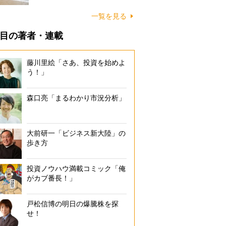
に…
一覧を見る
目の著者・連載
藤川里絵「さあ、投資を始めよ
う！」
森口亮「まるわかり市況分析」
大前研一「ビジネス新大陸」の
歩き方
投資ノウハウ満載コミック「俺
がカブ番長！」
戸松信博の明日の爆騰株を探
せ！