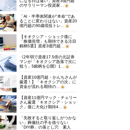
になる日は遠い」資産3億円超
のサラリーマン投資家…
「AI・半導体関連が“本命”であ
ることに変わりはない」資産20
億円超の90歳現役トレ…
【キオクシア・ショック後に
「株価倍増」も期待できる注目
銘柄5選】資産3億円超…
《2年弱で資産17.5倍の元証券
マンが「キオクシア急落で次に
狙う」5銘柄を公開》1…
【資産10億円超・かんちさんが
厳選！】「キオクシアの次」に
資金が流れる期待の…
【資産11億円マック・チェリー
さん厳選「キオクシア・ショッ
ク」後に大化け期待4…
「失敗すると取り返しがつかな
い」葬儀社の手を借りない
「DIY葬」の落とし穴 素人