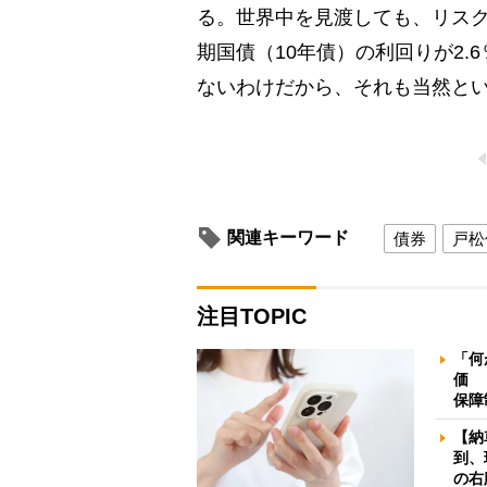
る。世界中を見渡しても、リス
期国債（10年債）の利回りが2
ないわけだから、それも当然と
関連キーワード
債券
戸松
注目TOPIC
「何
価 
保障
【納
到、
の右