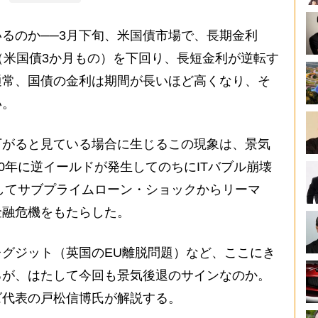
るのか──3月下旬、米国債市場で、長期金利
（米国債3か月もの）を下回り、長短金利が逆転す
通常、国債の金利は期間が長いほど高くなり、そ
い。
がると見ている場合に生じるこの現象は、景気
0年に逆イールドが発生してのちにITバブル崩壊
生してサブプライムローン・ショックからリーマ
金融危機をもたらした。
グジット（英国のEU離脱問題）など、ここにき
るが、はたして今回も景気後退のサインなのか。
ズ代表の戸松信博氏が解説する。