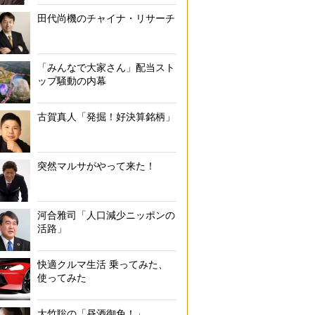
田代尚機のチャイナ・リサーチ
「みんなで大家さん」配当スト
ップ騒動の内幕
古賀真人「発掘！好決算銘柄」
突然マルサがやって来た！
河合雅司「人口減少ニッポンの
活路」
快適クルマ生活 乗ってみた、
使ってみた
大竹聡の「昼酒御免！」