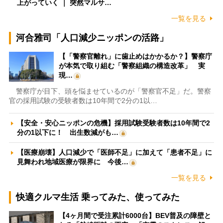
上がっていく ｜ 突然マルサ…
一覧を見る
河合雅司「人口減少ニッポンの活路」
【「警察官離れ」に歯止めはかかるか？】警察庁
が本気で取り組む「警察組織の構造改革」 実
現…
警察庁が目下、頭を悩ませているのが「警察官不足」だ。警察
官の採用試験の受験者数は10年間で2分の1以…
【安全・安心ニッポンの危機】採用試験受験者数は10年間で2
分の1以下に！ 出生数減がも…
【医療崩壊】人口減少で「医師不足」に加えて「患者不足」に
見舞われ地域医療が限界に 今後…
一覧を見る
快適クルマ生活 乗ってみた、使ってみた
【4ヶ月間で受注累計6000台】BEV普及の障壁と