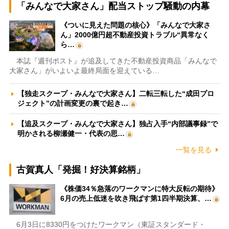
「みんなで大家さん」配当ストップ騒動の内幕
《ついに見えた問題の核心》「みんなで大家さ
ん」2000億円超不動産投資トラブル“異常なく
ら…
本誌『週刊ポスト』が追及してきた不動産投資商品「みんなで
大家さん」がいよいよ最終局面を迎えている…
【独走スクープ・みんなで大家さん】二転三転した“成田プロ
ジェクト”の計画変更の裏で起き…
【追及スクープ・みんなで大家さん】独占入手“内部議事録”で
明かされる柳瀬健一・代表の思…
一覧を見る
古賀真人「発掘！好決算銘柄」
《株価34％急落のワークマンに特大反転の期待》
6月の売上低迷を吹き飛ばす第1四半期決算、…
6月3日に8330円をつけたワークマン（東証スタンダード・