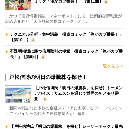
ミック「俺がカブ番長！」【第11回】
かつて投資情報雑誌「マネーポスト」にて、圧倒的な情報量が
詰め込まれた「天下無敵の株コミック」とし…
テクニカル分析・集中講義 投資コミック「俺がカブ番長！」
【第10回】
不透明相場に勝つ信用取引の極意 投資コミック「俺がカブ番
長！」【第9回】
一覧を見る
戸松信博の明日の爆騰株を探せ！
【戸松信博氏「明日の爆騰株」を探せ】トーメン
デバイス：サムスンを通じて世界のAIメモリ需
要…
新聞や雑誌など多数の金融メディアに出演するグローバルリン
クアドバイザーズ代表の戸松信博氏が、最新…
【戸松信博氏「明日の爆騰株」を探せ】レーザーテック：最先