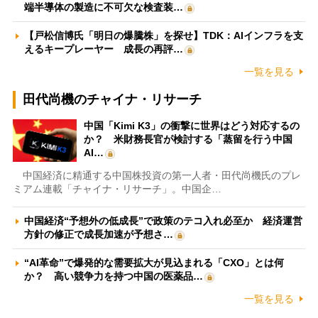
端半導体の製造に不可欠な検査装…
【戸松信博氏「明日の爆騰株」を探せ】TDK：AIインフラを支
えるキープレーヤー 成長の再評…
一覧を見る
田代尚機のチャイナ・リサーチ
中国「Kimi K3」の衝撃に世界はどう対応するの
か？ 米財務長官が検討する「蒸留を行う中国
AI…
中国経済に精通する中国株投資の第一人者・田代尚機氏のプレ
ミアム連載「チャイナ・リサーチ」。中国企…
中国経済“予想外の低成長”で政策のテコ入れ必至か 経済運営
方針の修正で成長加速が予想さ…
“AI革命”で爆発的な需要拡大が見込まれる「CXO」とは何
か？ 高い競争力を持つ中国の医薬品…
一覧を見る