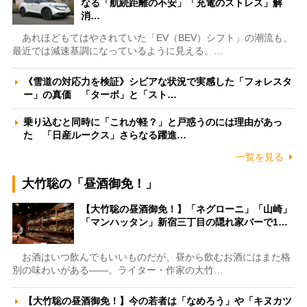
なる「航続距離の不安」「充電のストレス」解
消…
あれほどもてはやされていた「EV（BEV）シフト」の潮流も、
最近では減速基調になっているように見える。…
《雪道の対応力を検証》シビアな状況で実感した「フォレスタ
ー」の真価 「ターボ」と「スト…
乗り込むと同時に「これが軽？」と戸惑うのには理由があっ
た 「日産ルークス」さらなる躍進…
一覧を見る
大竹聡の「昼酒御免！」
【大竹聡の昼酒御免！】「ネグローニ」「山崎」
「マンハッタン」新宿三丁目の隠れ家バーで1…
お酒はいつ飲んでもいいものだが、昼から飲むお酒にはまた格
別の味わいがある――。ライター・作家の大竹…
【大竹聡の昼酒御免！】今の若者は「なめろう」や「キヌカツ