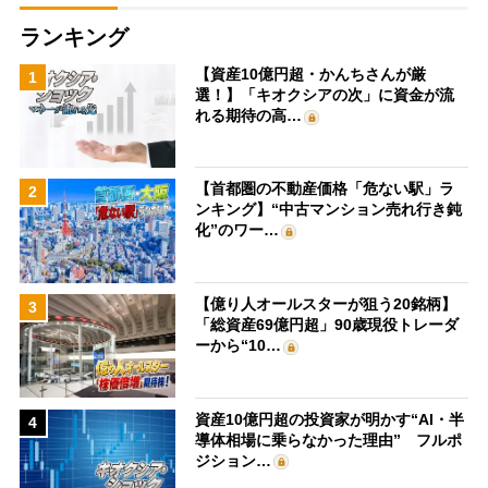
ランキング
【資産10億円超・かんちさんが厳
1
選！】「キオクシアの次」に資金が流
れる期待の高…
【首都圏の不動産価格「危ない駅」ラ
2
ンキング】“中古マンション売れ行き鈍
化”のワー…
【億り人オールスターが狙う20銘柄】
3
「総資産69億円超」90歳現役トレーダ
ーから“10…
資産10億円超の投資家が明かす“AI・半
4
導体相場に乗らなかった理由” フルポ
ジション…