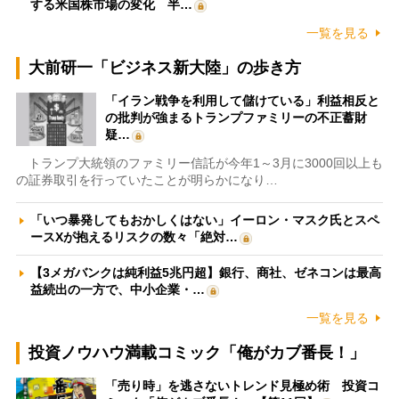
する米国株市場の変化 半…
一覧を見る
大前研一「ビジネス新大陸」の歩き方
「イラン戦争を利用して儲けている」利益相反と
の批判が強まるトランプファミリーの不正蓄財
疑…
トランプ大統領のファミリー信託が今年1～3月に3000回以上も
の証券取引を行っていたことが明らかになり…
「いつ暴発してもおかしくはない」イーロン・マスク氏とスペ
ースXが抱えるリスクの数々「絶対…
【3メガバンクは純利益5兆円超】銀行、商社、ゼネコンは最高
益続出の一方で、中小企業・…
一覧を見る
投資ノウハウ満載コミック「俺がカブ番長！」
「売り時」を逃さないトレンド見極め術 投資コ