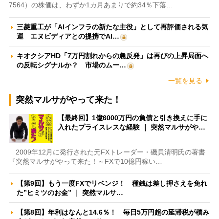
7564）の株価は、わずか1カ月あまりで約34％下落…
三菱重工が「AIインフラの新たな主役」として再評価される気
運 エヌビディアとの提携でAI…
キオクシアHD「7万円割れからの急反発」は再びの上昇局面へ
の反転シグナルか？ 市場のムー…
一覧を見る
突然マルサがやって来た！
【最終回】1億6000万円の負債と引き換えに手に
入れたプライスレスな経験 ｜ 突然マルサがや…
2009年12月に発行された元FXトレーダー・磯貝清明氏の著書
『突然マルサがやって来た！～FXで10億円稼い…
【第9回】もう一度FXでリベンジ！ 種銭は差し押さえを免れ
た”ヒミツのお金” ｜ 突然マルサ…
【第8回】年利はなんと14.6％！ 毎日5万円超の延滞税が積み