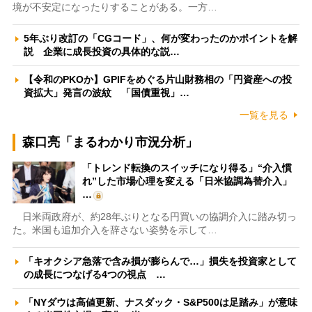
境が不安定になったりすることがある。一方…
5年ぶり改訂の「CGコード」、何が変わったのかポイントを解
説 企業に成長投資の具体的な説…
【令和のPKOか】GPIFをめぐる片山財務相の「円資産への投
資拡大」発言の波紋 「国債重視」…
一覧を見る
森口亮「まるわかり市況分析」
「トレンド転換のスイッチになり得る」“介入慣
れ”した市場心理を変える「日米協調為替介入」
…
日米両政府が、約28年ぶりとなる円買いの協調介入に踏み切っ
た。米国も追加介入を辞さない姿勢を示して…
「キオクシア急落で含み損が膨らんで…」損失を投資家として
の成長につなげる4つの視点 …
「NYダウは高値更新、ナスダック・S&P500は足踏み」が意味