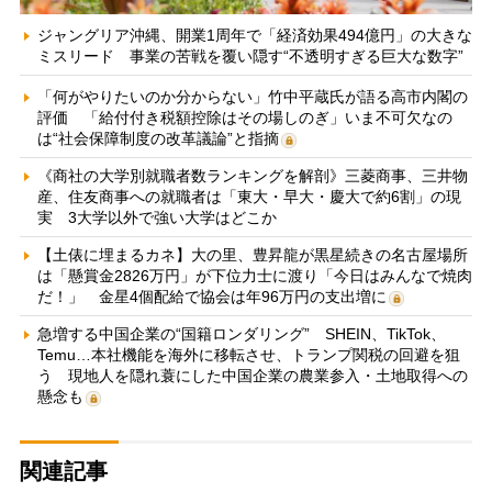
ジャングリア沖縄、開業1周年で「経済効果494億円」の大きな
ミスリード 事業の苦戦を覆い隠す“不透明すぎる巨大な数字”
「何がやりたいのか分からない」竹中平蔵氏が語る高市内閣の
評価 「給付付き税額控除はその場しのぎ」いま不可欠なの
は“社会保障制度の改革議論”と指摘
《商社の大学別就職者数ランキングを解剖》三菱商事、三井物
産、住友商事への就職者は「東大・早大・慶大で約6割」の現
実 3大学以外で強い大学はどこか
【土俵に埋まるカネ】大の里、豊昇龍が黒星続きの名古屋場所
は「懸賞金2826万円」が下位力士に渡り「今日はみんなで焼肉
だ！」 金星4個配給で協会は年96万円の支出増に
急増する中国企業の“国籍ロンダリング” SHEIN、TikTok、
Temu…本社機能を海外に移転させ、トランプ関税の回避を狙
う 現地人を隠れ蓑にした中国企業の農業参入・土地取得への
懸念も
関連記事