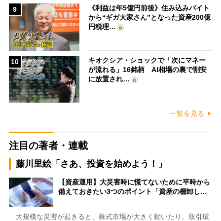
《利益は年5億円前後》住み込みバイト
9
から“ギガ大家さん”となった資産200億
円税理…
キオクシア・ショックで「次にマネー
10
が流れる」16銘柄 AI相場の裏で割安
に放置され…
一覧を見る
注目の著者・連載
藤川里絵「さあ、投資を始めよう！」
【資産運用】大災害時に慌てないために平時から
備えておきたい3つのポイント「資産の棚卸し…
大規模な災害が起きると、株式市場が大きく動いたり、取引環