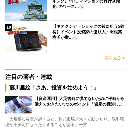
キング】“中古マンション売れ行き鈍
化”のワース…
【キオクシア・ショックの後に狙う5銘
10
柄】イベント投資家の億り人・羽根英
樹氏が厳…
一覧を見る
注目の著者・連載
藤川里絵「さあ、投資を始めよう！」
【資産運用】大災害時に慌てないために平時から
備えておきたい3つのポイント「資産の棚卸し…
大規模な災害が起きると、株式市場が大きく動いたり、取引環
境が不安定になったりすることがある。一方…