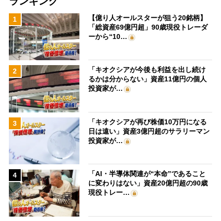
ランキング
【億り人オールスターが狙う20銘柄】
1
「総資産69億円超」90歳現役トレーダ
ーから“10…
「キオクシアが今後も利益を出し続け
2
るかは分からない」資産11億円の個人
投資家が…
「キオクシアが再び株価10万円になる
3
日は遠い」資産3億円超のサラリーマン
投資家が…
「AI・半導体関連が“本命”であること
4
に変わりはない」資産20億円超の90歳
現役トレー…