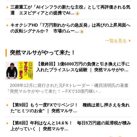
三菱重工が「AIインフラの新たな主役」として再評価される気
運 エヌビディアとの提携でAI…
キオクシアHD「7万円割れからの急反発」は再びの上昇局面へ
の反転シグナルか？ 市場のムー…
一覧を見る
突然マルサがやって来た！
【最終回】1億6000万円の負債と引き換えに手に
入れたプライスレスな経験 ｜ 突然マルサがや…
2009年12月に発行された元FXトレーダー・磯貝清明氏の著書
『突然マルサがやって来た！～FXで10億円稼い…
【第9回】もう一度FXでリベンジ！ 種銭は差し押さえを免れ
た”ヒミツのお金” ｜ 突然マルサ…
【第8回】年利はなんと14.6％！ 毎日5万円超の延滞税が積み
上がっていく ｜ 突然マルサ…