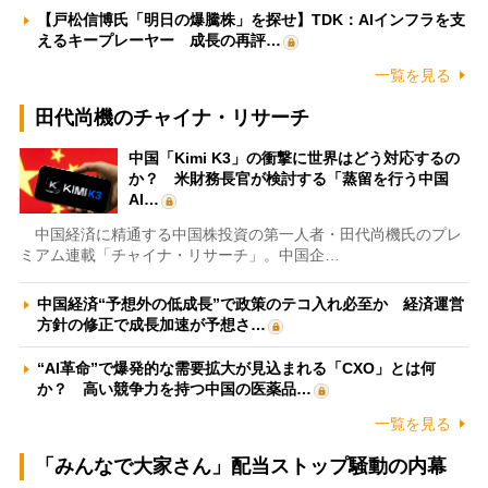
【戸松信博氏「明日の爆騰株」を探せ】TDK：AIインフラを支
えるキープレーヤー 成長の再評…
一覧を見る
田代尚機のチャイナ・リサーチ
中国「Kimi K3」の衝撃に世界はどう対応するの
か？ 米財務長官が検討する「蒸留を行う中国
AI…
中国経済に精通する中国株投資の第一人者・田代尚機氏のプレ
ミアム連載「チャイナ・リサーチ」。中国企…
中国経済“予想外の低成長”で政策のテコ入れ必至か 経済運営
方針の修正で成長加速が予想さ…
“AI革命”で爆発的な需要拡大が見込まれる「CXO」とは何
か？ 高い競争力を持つ中国の医薬品…
一覧を見る
「みんなで大家さん」配当ストップ騒動の内幕