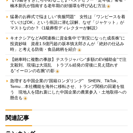
楠木新氏が指南する老年期の好循環を呼び込む方法
猛暑のお葬式で悩ましい“喪服問題” 女性は「ワンピースを着
ていけばOK」という俗説に潜む誤解、なぜ「ジャケット」が
マストなのか？《1級葬祭ディレクターが解説》
キオクシアなどAI関連株に資金集中で“割安になった成長株”に
投資妙味 資産1.5億円超の坂本慎太郎さんが「絶好の仕込み
時」と考える防衛・食品銘柄を紹介
【納車時に複数の事故】テスラジャパン“多額のEV補助金”で注
文殺到、現場は大混乱 トラブル続発の背後に見え隠れす
る“イーロンの右腕”の影
急増する中国企業の“国籍ロンダリング” SHEIN、TikTok、
Temu…本社機能を海外に移転させ、トランプ関税の回避を狙
う 現地人を隠れ蓑にした中国企業の農業参入・土地取得への
懸念も
関連記事