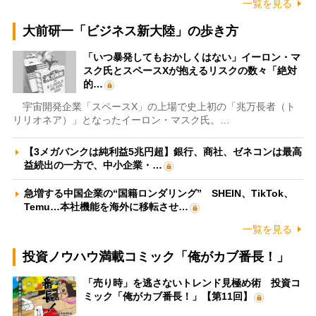
一覧を見る
大前研一「ビジネス新大陸」の歩き方
「いつ暴発してもおかしくはない」イーロン・マ
スク氏とスペースXが抱えるリスクの数々「絶対
的…
宇宙開発企業「スペースX」の上場で史上初の「兆万長者（ト
リリオネア）」となったイーロン・マスク氏。…
【3メガバンクは純利益5兆円超】銀行、商社、ゼネコンは最高
益続出の一方で、中小企業・…
急増する中国企業の“国籍ロンダリング” SHEIN、TikTok、
Temu…本社機能を海外に移転させ…
一覧を見る
投資ノウハウ満載コミック「俺がカブ番長！」
「売り時」を逃さないトレンド見極め術 投資コ
ミック「俺がカブ番長！」【第11回】