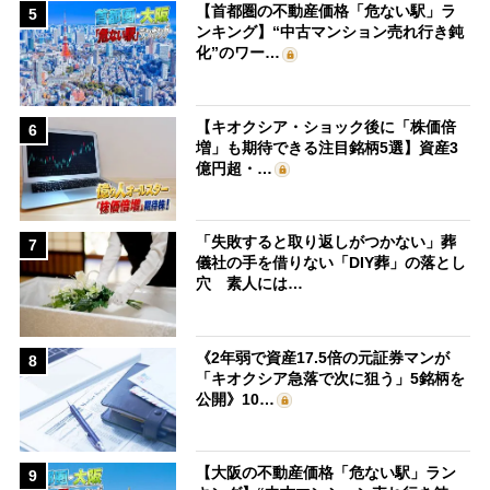
【首都圏の不動産価格「危ない駅」ラ
5
ンキング】“中古マンション売れ行き鈍
化”のワー…
【キオクシア・ショック後に「株価倍
6
増」も期待できる注目銘柄5選】資産3
億円超・…
「失敗すると取り返しがつかない」葬
7
儀社の手を借りない「DIY葬」の落とし
穴 素人には…
《2年弱で資産17.5倍の元証券マンが
8
「キオクシア急落で次に狙う」5銘柄を
公開》10…
【大阪の不動産価格「危ない駅」ラン
9