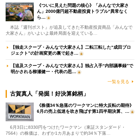
《ついに見えた問題の核心》「みんなで大家さ
ん」2000億円超不動産投資トラブル“異常なく
ら…
本誌『週刊ポスト』が追及してきた不動産投資商品「みんなで
大家さん」がいよいよ最終局面を迎えている…
【独走スクープ・みんなで大家さん】二転三転した“成田プロ
ジェクト”の計画変更の裏で起き…
【追及スクープ・みんなで大家さん】独占入手“内部議事録”で
明かされる柳瀬健一・代表の思…
一覧を見る
古賀真人「発掘！好決算銘柄」
《株価34％急落のワークマンに特大反転の期待》
6月の売上低迷を吹き飛ばす第1四半期決算、…
6月3日に8330円をつけたワークマン（東証スタンダード・
7564）の株価は、わずか1カ月あまりで約34％下落…