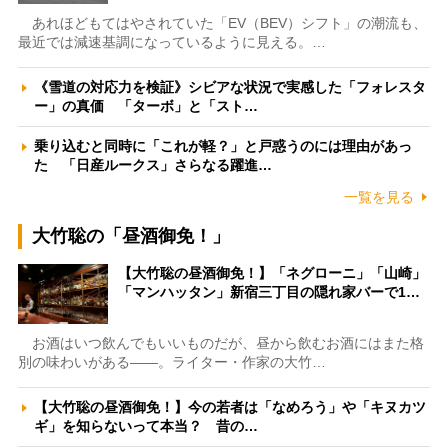
あれほどもてはやされていた「EV（BEV）シフト」の潮流も、
最近では減速基調になっているように見える。…
《雪道の対応力を検証》シビアな状況で実感した「フォレスタ
ー」の真価 「ターボ」と「スト…
乗り込むと同時に「これが軽？」と戸惑うのには理由があっ
た 「日産ルークス」さらなる躍進…
一覧を見る
大竹聡の「昼酒御免！」
【大竹聡の昼酒御免！】「ネグローニ」「山崎」
「マンハッタン」新宿三丁目の隠れ家バーで1…
お酒はいつ飲んでもいいものだが、昼から飲むお酒にはまた格
別の味わいがある――。ライター・作家の大竹…
【大竹聡の昼酒御免！】今の若者は「なめろう」や「キヌカツ
ギ」を知らないって本当？ 昔の…