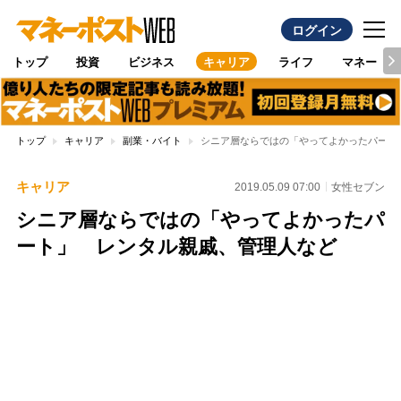
ログイン
トップ
投資
ビジネス
キャリア
ライフ
マネー
トップ
キャリア
副業・バイト
シニア層ならではの「やってよかったパート
キャリア
2019.05.09 07:00
女性セブン
シニア層ならではの「やってよかったパ
ート」 レンタル親戚、管理人など
Loaded
:
96.26%
/
Unmute