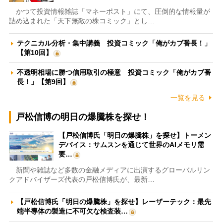
かつて投資情報雑誌「マネーポスト」にて、圧倒的な情報量が
詰め込まれた「天下無敵の株コミック」とし…
テクニカル分析・集中講義 投資コミック「俺がカブ番長！」
【第10回】
不透明相場に勝つ信用取引の極意 投資コミック「俺がカブ番
長！」【第9回】
一覧を見る
戸松信博の明日の爆騰株を探せ！
【戸松信博氏「明日の爆騰株」を探せ】トーメン
デバイス：サムスンを通じて世界のAIメモリ需
要…
新聞や雑誌など多数の金融メディアに出演するグローバルリン
クアドバイザーズ代表の戸松信博氏が、最新…
【戸松信博氏「明日の爆騰株」を探せ】レーザーテック：最先
端半導体の製造に不可欠な検査装…