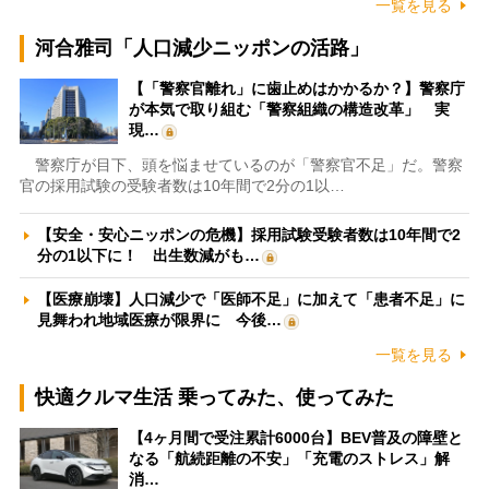
一覧を見る
河合雅司「人口減少ニッポンの活路」
【「警察官離れ」に歯止めはかかるか？】警察庁
が本気で取り組む「警察組織の構造改革」 実
現…
警察庁が目下、頭を悩ませているのが「警察官不足」だ。警察
官の採用試験の受験者数は10年間で2分の1以…
【安全・安心ニッポンの危機】採用試験受験者数は10年間で2
分の1以下に！ 出生数減がも…
【医療崩壊】人口減少で「医師不足」に加えて「患者不足」に
見舞われ地域医療が限界に 今後…
一覧を見る
快適クルマ生活 乗ってみた、使ってみた
【4ヶ月間で受注累計6000台】BEV普及の障壁と
なる「航続距離の不安」「充電のストレス」解
消…