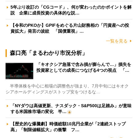
5年ぶり改訂の「CGコード」、何が変わったのかポイントを解
説 企業に成長投資の具体的な説…
【令和のPKOか】GPIFをめぐる片山財務相の「円資産への投
資拡大」発言の波紋 「国債重視」…
一覧を見る
森口亮「まるわかり市況分析」
「キオクシア急落で含み損が膨らんで…」損失を
投資家としての成長につなげる4つの視点 「…
半導体株を中心に相場の調整色が強まり、7月中旬にはキオク
シアホールディングスがストップ安をつけるな…
「NYダウは高値更新、ナスダック・S&P500は足踏み」が意味
する米国株市場の変化 半…
【歴史的な爆騰劇】時価総額10兆円企業が「2連続ストップ
高」「制限値幅拡大」の衝撃 フ…