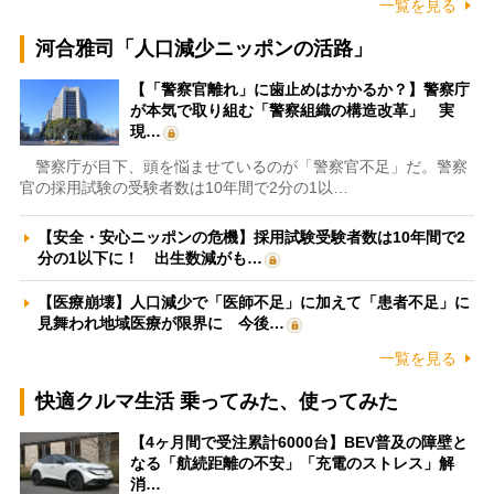
一覧を見る
河合雅司「人口減少ニッポンの活路」
【「警察官離れ」に歯止めはかかるか？】警察庁
が本気で取り組む「警察組織の構造改革」 実
現…
警察庁が目下、頭を悩ませているのが「警察官不足」だ。警察
官の採用試験の受験者数は10年間で2分の1以…
【安全・安心ニッポンの危機】採用試験受験者数は10年間で2
分の1以下に！ 出生数減がも…
【医療崩壊】人口減少で「医師不足」に加えて「患者不足」に
見舞われ地域医療が限界に 今後…
一覧を見る
快適クルマ生活 乗ってみた、使ってみた
【4ヶ月間で受注累計6000台】BEV普及の障壁と
なる「航続距離の不安」「充電のストレス」解
消…