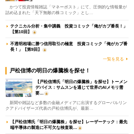
かつて投資情報雑誌「マネーポスト」にて、圧倒的な情報量が
詰め込まれた「天下無敵の株コミック」とし…
テクニカル分析・集中講義 投資コミック「俺がカブ番長！」
【第10回】
不透明相場に勝つ信用取引の極意 投資コミック「俺がカブ番
長！」【第9回】
一覧を見る
戸松信博の明日の爆騰株を探せ！
【戸松信博氏「明日の爆騰株」を探せ】トーメン
デバイス：サムスンを通じて世界のAIメモリ需
要…
新聞や雑誌など多数の金融メディアに出演するグローバルリン
クアドバイザーズ代表の戸松信博氏が、最新…
【戸松信博氏「明日の爆騰株」を探せ】レーザーテック：最先
端半導体の製造に不可欠な検査装…