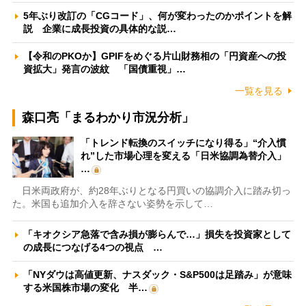
5年ぶり改訂の「CGコード」、何が変わったのかポイントを解
説 企業に成長投資の具体的な説…
【令和のPKOか】GPIFをめぐる片山財務相の「円資産への投
資拡大」発言の波紋 「国債重視」…
一覧を見る
森口亮「まるわかり市況分析」
「トレンド転換のスイッチになり得る」“介入慣
れ”した市場心理を変える「日米協調為替介入」
…
日米両政府が、約28年ぶりとなる円買いの協調介入に踏み切っ
た。米国も追加介入を辞さない姿勢を示して…
「キオクシア急落で含み損が膨らんで…」損失を投資家として
の成長につなげる4つの視点 …
「NYダウは高値更新、ナスダック・S&P500は足踏み」が意味
する米国株市場の変化 半…