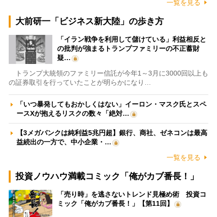
一覧を見る
大前研一「ビジネス新大陸」の歩き方
「イラン戦争を利用して儲けている」利益相反と
の批判が強まるトランプファミリーの不正蓄財
疑…
トランプ大統領のファミリー信託が今年1～3月に3000回以上も
の証券取引を行っていたことが明らかになり…
「いつ暴発してもおかしくはない」イーロン・マスク氏とスペ
ースXが抱えるリスクの数々「絶対…
【3メガバンクは純利益5兆円超】銀行、商社、ゼネコンは最高
益続出の一方で、中小企業・…
一覧を見る
投資ノウハウ満載コミック「俺がカブ番長！」
「売り時」を逃さないトレンド見極め術 投資コ
ミック「俺がカブ番長！」【第11回】