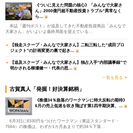
《ついに見えた問題の核心》「みんなで大家さ
ん」2000億円超不動産投資トラブル“異常なく
ら…
本誌『週刊ポスト』が追及してきた不動産投資商品「みんなで
大家さん」がいよいよ最終局面を迎えている…
【独走スクープ・みんなで大家さん】二転三転した“成田プロ
ジェクト”の計画変更の裏で起き…
【追及スクープ・みんなで大家さん】独占入手“内部議事録”で
明かされる柳瀬健一・代表の思…
一覧を見る
古賀真人「発掘！好決算銘柄」
《株価34％急落のワークマンに特大反転の期待》
6月の売上低迷を吹き飛ばす第1四半期決算、…
6月3日に8330円をつけたワークマン（東証スタンダード・
7564）の株価は、わずか1カ月あまりで約34％下落…