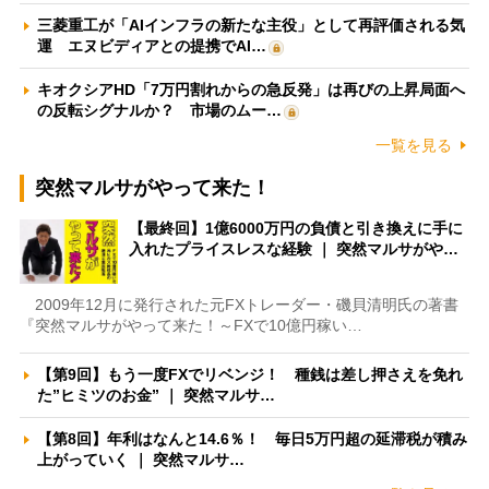
三菱重工が「AIインフラの新たな主役」として再評価される気
運 エヌビディアとの提携でAI…
キオクシアHD「7万円割れからの急反発」は再びの上昇局面へ
の反転シグナルか？ 市場のムー…
一覧を見る
突然マルサがやって来た！
【最終回】1億6000万円の負債と引き換えに手に
入れたプライスレスな経験 ｜ 突然マルサがや…
2009年12月に発行された元FXトレーダー・磯貝清明氏の著書
『突然マルサがやって来た！～FXで10億円稼い…
【第9回】もう一度FXでリベンジ！ 種銭は差し押さえを免れ
た”ヒミツのお金” ｜ 突然マルサ…
【第8回】年利はなんと14.6％！ 毎日5万円超の延滞税が積み
上がっていく ｜ 突然マルサ…