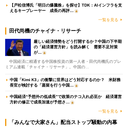
【戸松信博氏「明日の爆騰株」を探せ】TDK：AIインフラを支
えるキープレーヤー 成長の再評…
一覧を見る
田代尚機のチャイナ・リサーチ
厳しい経済情勢をどう打開するか？中国の下半期
の「経済運営方針」を読み解く 需要不足対策
が…
中国経済に精通する中国株投資の第一人者・田代尚機氏のプレ
ミアム連載「チャイナ・リサーチ」。中国の…
中国「Kimi K3」の衝撃に世界はどう対応するのか？ 米財務
長官が検討する「蒸留を行う中国…
中国経済“予想外の低成長”で政策のテコ入れ必至か 経済運営
方針の修正で成長加速が予想さ…
一覧を見る
「みんなで大家さん」配当ストップ騒動の内幕