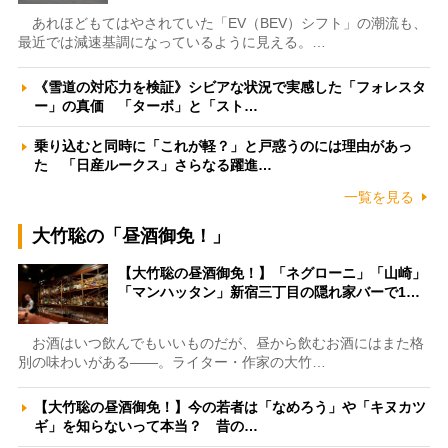
あれほどもてはやされていた「EV（BEV）シフト」の潮流も、
最近では減速基調になっているように見える。…
《雪道の対応力を検証》シビアな状況で実感した「フォレスタ
ー」の真価 「ターボ」と「スト…
乗り込むと同時に「これが軽？」と戸惑うのには理由があっ
た 「日産ルークス」さらなる躍進…
一覧を見る
大竹聡の「昼酒御免！」
【大竹聡の昼酒御免！】「ネグローニ」「山崎」
「マンハッタン」新宿三丁目の隠れ家バーで1…
お酒はいつ飲んでもいいものだが、昼から飲むお酒にはまた格
別の味わいがある――。ライター・作家の大竹…
【大竹聡の昼酒御免！】今の若者は「なめろう」や「キヌカツ
ギ」を知らないって本当？ 昔の…