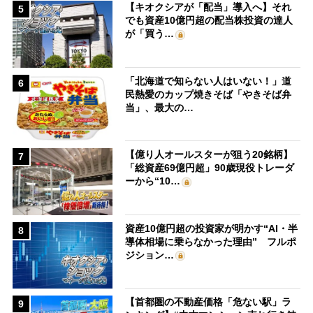
【キオクシアが「配当」導入へ】それ
5
でも資産10億円超の配当株投資の達人
が「買う…
「北海道で知らない人はいない！」道
6
民熱愛のカップ焼きそば「やきそば弁
当」、最大の…
【億り人オールスターが狙う20銘柄】
7
「総資産69億円超」90歳現役トレーダ
ーから“10…
資産10億円超の投資家が明かす“AI・半
8
導体相場に乗らなかった理由” フルポ
ジション…
【首都圏の不動産価格「危ない駅」ラ
9