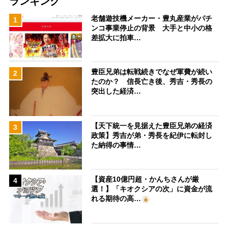
ランキング
老舗遊技機メーカー・豊丸産業がパチ
1
ンコ事業停止の背景 大手と中小の格
差拡大に拍車…
豊臣兄弟は転戦続きでなぜ軍費が続い
2
たのか？ 信長亡き後、秀吉・秀長の
突出した経済…
【天下統一を見据えた豊臣兄弟の経済
3
政策】秀吉が弟・秀長を紀伊に転封し
た納得の事情…
【資産10億円超・かんちさんが厳
4
選！】「キオクシアの次」に資金が流
れる期待の高…