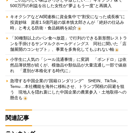
500万円の利益を出した女性が“夢よもう一度”と再購入
キオクシアなどAI関連株に資金集中で“割安になった成長株”に
投資妙味 資産1.5億円超の坂本慎太郎さんが「絶好の仕込み
時」と考える防衛・食品銘柄を紹介
「30種類以上のパン食べ放題」で行列のできる新形態レストラ
ンを手掛けるサンマルクホールディングス 同社に聞いた「店
舗展開のコンセプト」、事業を多角化してもぶれない軸
小学生に人気の「シール流通事情」に変調 「ボンドロ」は依
然品薄状態が続くが、模倣品や類似品が大量流通し一部で値崩
れ 「選別が本格化する時代に」
急増する中国企業の“国籍ロンダリング” SHEIN、TikTok、
Temu…本社機能を海外に移転させ、トランプ関税の回避を狙
う 現地人を隠れ蓑にした中国企業の農業参入・土地取得への
懸念も
関連記事