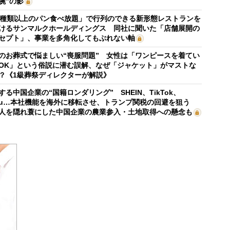
腕”の影
0種類以上のパン食べ放題」で行列のできる新形態レストランを
けるサンマルクホールディングス 同社に聞いた「店舗展開の
セプト」、事業を多角化してもぶれない軸
のお葬式で悩ましい“喪服問題” 女性は「ワンピースを着てい
OK」という俗説に潜む誤解、なぜ「ジャケット」がマストな
？《1級葬祭ディレクターが解説》
する中国企業の“国籍ロンダリング” SHEIN、TikTok、
mu…本社機能を海外に移転させ、トランプ関税の回避を狙う
人を隠れ蓑にした中国企業の農業参入・土地取得への懸念も