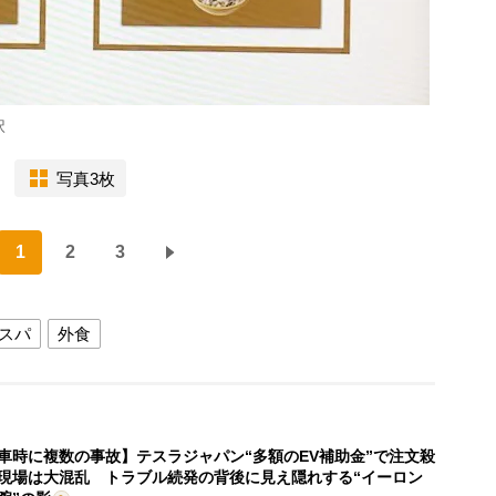
択
写真3枚
1
2
3
スパ
外食
車時に複数の事故】テスラジャパン“多額のEV補助金”で注文殺
現場は大混乱 トラブル続発の背後に見え隠れする“イーロン