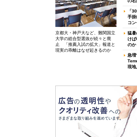
の右
「3
手掛
コン
京都大・神戸大など、難関国立
猛暑
大学の総合型選抜が続々と廃
けば
止 「推薦入試の拡大」報道と
のか
現実の乖離はなぜ起きるのか
急増
Te
現地