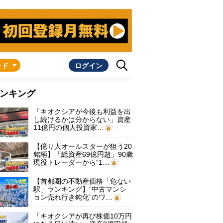
ンド
ログイン
ンキング
「キオクシアが今後も利益を出
し続けるかは分からない」資産
11億円の個人投資家…
【億り人オールスターが狙う20
銘柄】「総資産69億円超」90歳
現役トレーダーから“1…
【首都圏の不動産価格「危ない
駅」ランキング】“中古マンシ
ョン売れ行き鈍化”のワ…
「キオクシアが再び株価10万円