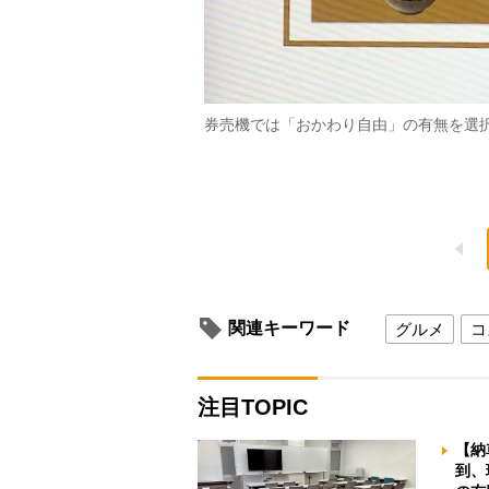
券売機では「おかわり自由」の有無を選
関連キーワード
グルメ
コ
注目TOPIC
【納
到、