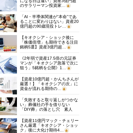
になる日は遠い」資産3億円超
のサラリーマン投資家…
「AI・半導体関連が“本命”であ
ることに変わりはない」資産20
億円超の90歳現役トレ…
【キオクシア・ショック後に
「株価倍増」も期待できる注目
銘柄5選】資産3億円超…
《2年弱で資産17.5倍の元証券
マンが「キオクシア急落で次に
狙う」5銘柄を公開》1…
【資産10億円超・かんちさんが
厳選！】「キオクシアの次」に
資金が流れる期待の…
「失敗すると取り返しがつかな
い」葬儀社の手を借りない
「DIY葬」の落とし穴 素人
に…
【資産11億円マック・チェリー
さん厳選「キオクシア・ショッ
ク」後に大化け期待4…