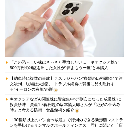
「この恐ろしい株はさっさと手放したい…」キオクシア株で
500万円の利益を出した女性が“夢よもう一度”と再購入
【納車時に複数の事故】テスラジャパン“多額のEV補助金”で注
文殺到、現場は大混乱 トラブル続発の背後に見え隠れす
る“イーロンの右腕”の影
キオクシアなどAI関連株に資金集中で“割安になった成長株”に
投資妙味 資産1.5億円超の坂本慎太郎さんが「絶好の仕込み
時」と考える防衛・食品銘柄を紹介
「30種類以上のパン食べ放題」で行列のできる新形態レストラ
ンを手掛けるサンマルクホールディングス 同社に聞いた「店