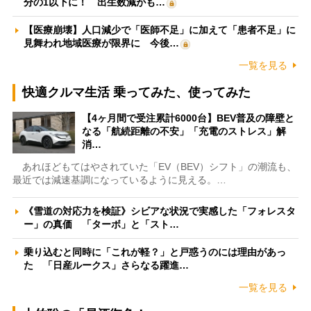
分の1以下に！ 出生数減がも…
【医療崩壊】人口減少で「医師不足」に加えて「患者不足」に
見舞われ地域医療が限界に 今後…
一覧を見る
快適クルマ生活 乗ってみた、使ってみた
【4ヶ月間で受注累計6000台】BEV普及の障壁と
なる「航続距離の不安」「充電のストレス」解
消…
あれほどもてはやされていた「EV（BEV）シフト」の潮流も、
最近では減速基調になっているように見える。…
《雪道の対応力を検証》シビアな状況で実感した「フォレスタ
ー」の真価 「ターボ」と「スト…
乗り込むと同時に「これが軽？」と戸惑うのには理由があっ
た 「日産ルークス」さらなる躍進…
一覧を見る