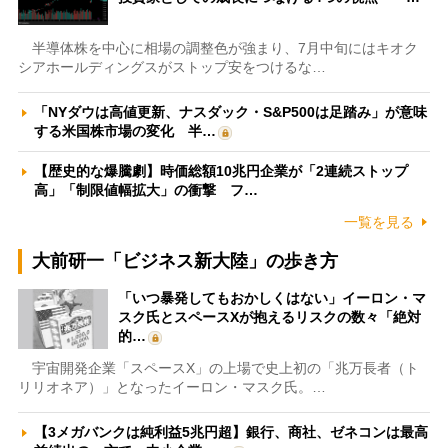
半導体株を中心に相場の調整色が強まり、7月中旬にはキオク
シアホールディングスがストップ安をつけるな…
「NYダウは高値更新、ナスダック・S&P500は足踏み」が意味
する米国株市場の変化 半…
【歴史的な爆騰劇】時価総額10兆円企業が「2連続ストップ
高」「制限値幅拡大」の衝撃 フ…
一覧を見る
大前研一「ビジネス新大陸」の歩き方
「いつ暴発してもおかしくはない」イーロン・マ
スク氏とスペースXが抱えるリスクの数々「絶対
的…
宇宙開発企業「スペースX」の上場で史上初の「兆万長者（ト
リリオネア）」となったイーロン・マスク氏。…
【3メガバンクは純利益5兆円超】銀行、商社、ゼネコンは最高