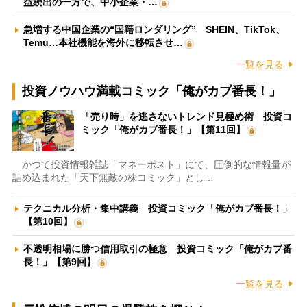
益続出の一方で、中小企業・…
急増する中国企業の“国籍ロンダリング” SHEIN、TikTok、
Temu…本社機能を海外に移転させ…
一覧を見る
投資ノウハウ満載コミック「俺がカブ番長！」
「売り時」を逃さないトレンド見極め術 投資コ
ミック「俺がカブ番長！」【第11回】
かつて投資情報雑誌「マネーポスト」にて、圧倒的な情報量が
詰め込まれた「天下無敵の株コミック」とし…
テクニカル分析・集中講義 投資コミック「俺がカブ番長！」
【第10回】
不透明相場に勝つ信用取引の極意 投資コミック「俺がカブ番
長！」【第9回】
一覧を見る