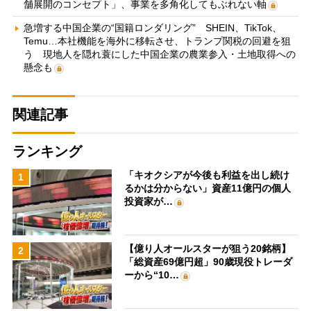
舗展開のコンセプト」、事業を多角化してもぶれない軸
急増する中国企業の“国籍ロンダリング” SHEIN、TikTok、
Temu…本社機能を海外に移転させ、トランプ関税の回避を狙
う 現地人を隠れ蓑にした中国企業の農業参入・土地取得への
懸念も
関連記事
ランキング
「キオクシアが今後も利益を出し続け
1
るかは分からない」資産11億円の個人
投資家が…
【億り人オールスターが狙う20銘柄】
2
「総資産69億円超」90歳現役トレーダ
ーから“10…