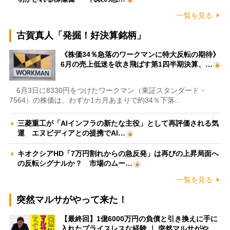
一覧を見る
古賀真人「発掘！好決算銘柄」
《株価34％急落のワークマンに特大反転の期待》
6月の売上低迷を吹き飛ばす第1四半期決算、…
6月3日に8330円をつけたワークマン（東証スタンダード・
7564）の株価は、わずか1カ月あまりで約34％下落…
三菱重工が「AIインフラの新たな主役」として再評価される気
運 エヌビディアとの提携でAI…
キオクシアHD「7万円割れからの急反発」は再びの上昇局面へ
の反転シグナルか？ 市場のムー…
一覧を見る
突然マルサがやって来た！
【最終回】1億6000万円の負債と引き換えに手に
入れたプライスレスな経験 ｜ 突然マルサがや…