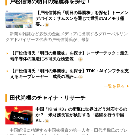
戸松信博の明日の爆騰株を探せ！
【戸松信博氏「明日の爆騰株」を探せ】トーメン
デバイス：サムスンを通じて世界のAIメモリ需
要…
新聞や雑誌など多数の金融メディアに出演するグローバルリン
クアドバイザーズ代表の戸松信博氏が、最新…
【戸松信博氏「明日の爆騰株」を探せ】レーザーテック：最先
端半導体の製造に不可欠な検査装…
【戸松信博氏「明日の爆騰株」を探せ】TDK：AIインフラを支
えるキープレーヤー 成長の再評…
一覧を見る
田代尚機のチャイナ・リサーチ
中国「Kimi K3」の衝撃に世界はどう対応するの
か？ 米財務長官が検討する「蒸留を行う中国
AI…
中国経済に精通する中国株投資の第一人者・田代尚機氏のプレ