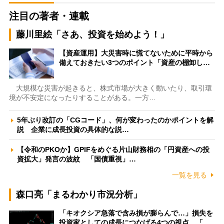
注目の著者・連載
藤川里絵「さあ、投資を始めよう！」
【資産運用】大災害時に慌てないために平時から
備えておきたい3つのポイント「資産の棚卸し…
大規模な災害が起きると、株式市場が大きく動いたり、取引環
境が不安定になったりすることがある。一方…
5年ぶり改訂の「CGコード」、何が変わったのかポイントを解
説 企業に成長投資の具体的な説…
【令和のPKOか】GPIFをめぐる片山財務相の「円資産への投
資拡大」発言の波紋 「国債重視」…
一覧を見る
森口亮「まるわかり市況分析」
「キオクシア急落で含み損が膨らんで…」損失を
投資家としての成長につなげる4つの視点 「…