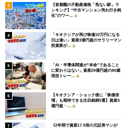
【首都圏の不動産価格「危ない駅」ラ
3
ンキング】“中古マンション売れ行き鈍
化”のワー…
「キオクシアが再び株価10万円になる
4
日は遠い」資産3億円超のサラリーマン
投資家が…
「AI・半導体関連が“本命”であること
5
に変わりはない」資産20億円超の90歳
現役トレー…
【キオクシア・ショック後に「株価倍
6
増」も期待できる注目銘柄5選】資産3
億円超・…
《2年弱で資産17.5倍の元証券マンが
7