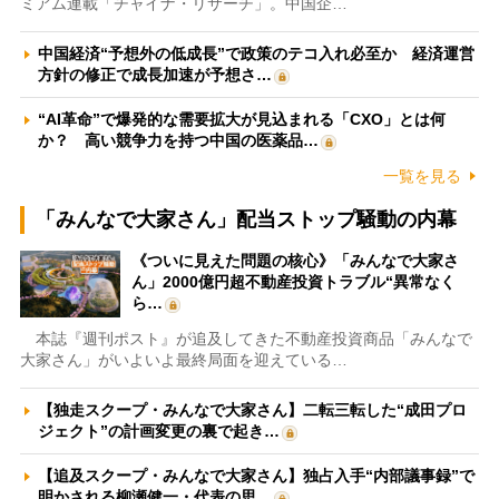
ミアム連載「チャイナ・リサーチ」。中国企…
中国経済“予想外の低成長”で政策のテコ入れ必至か 経済運営
方針の修正で成長加速が予想さ…
“AI革命”で爆発的な需要拡大が見込まれる「CXO」とは何
か？ 高い競争力を持つ中国の医薬品…
一覧を見る
「みんなで大家さん」配当ストップ騒動の内幕
《ついに見えた問題の核心》「みんなで大家さ
ん」2000億円超不動産投資トラブル“異常なく
ら…
本誌『週刊ポスト』が追及してきた不動産投資商品「みんなで
大家さん」がいよいよ最終局面を迎えている…
【独走スクープ・みんなで大家さん】二転三転した“成田プロ
ジェクト”の計画変更の裏で起き…
【追及スクープ・みんなで大家さん】独占入手“内部議事録”で
明かされる柳瀬健一・代表の思…