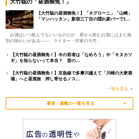
大竹聡の「昼酒御免！」
【大竹聡の昼酒御免！】「ネグローニ」「山崎」
「マンハッタン」新宿三丁目の隠れ家バーで1…
お酒はいつ飲んでもいいものだが、昼から飲むお酒にはまた格
別の味わいがある――。ライター・作家の大竹…
【大竹聡の昼酒御免！】今の若者は「なめろう」や「キヌカツ
ギ」を知らないって本当？ 昔の…
【大竹聡の昼酒御免！】京急線で多摩川越えて「川崎の大衆酒
場」へと昼酒旅 押し寄せるノス…
一覧を見る
著者・連載の一覧を見る