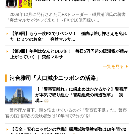
2009年12月に発行された元FXトレーダー・磯貝清明氏の著書
『突然マルサがやって来た！～FXで10億円稼い…
【第9回】もう一度FXでリベンジ！ 種銭は差し押さえを免れ
た”ヒミツのお金” ｜ 突然マルサ…
【第8回】年利はなんと14.6％！ 毎日5万円超の延滞税が積み
上がっていく ｜ 突然マルサ…
一覧を見る
河合雅司「人口減少ニッポンの活路」
【「警察官離れ」に歯止めはかかるか？】警察庁
が本気で取り組む「警察組織の構造改革」 実
現…
警察庁が目下、頭を悩ませているのが「警察官不足」だ。警察
官の採用試験の受験者数は10年間で2分の1以…
【安全・安心ニッポンの危機】採用試験受験者数は10年間で2