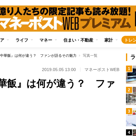
ア
ライフ
マネー
住まい・不動産
家計
トレ
中華飯』は何が違う？ ファンが語るその魅力
写真一覧
ラ
1
2019.05.05 13:00
マネーポストWEB
華飯』は何が違う？ ファ
2
3
Loaded
:
100.00%
4