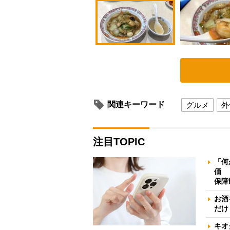
関連キーワード
グルメ
外
注目TOPIC
「何
価 
保障
お酒
だけ
キオ