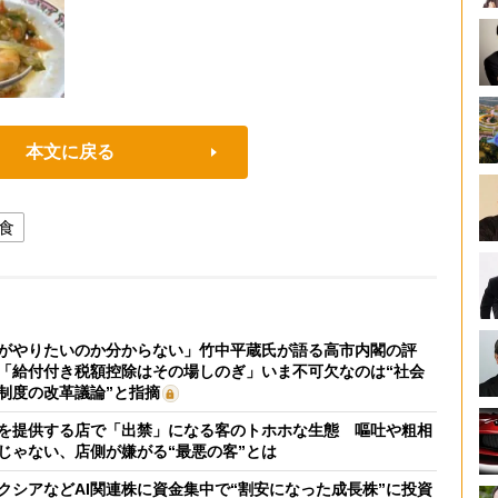
本文に戻る
食
がやりたいのか分からない」竹中平蔵氏が語る高市内閣の評
「給付付き税額控除はその場しのぎ」いま不可欠なのは“社会
制度の改革議論”と指摘
を提供する店で「出禁」になる客のトホホな生態 嘔吐や粗相
じゃない、店側が嫌がる“最悪の客”とは
クシアなどAI関連株に資金集中で“割安になった成長株”に投資