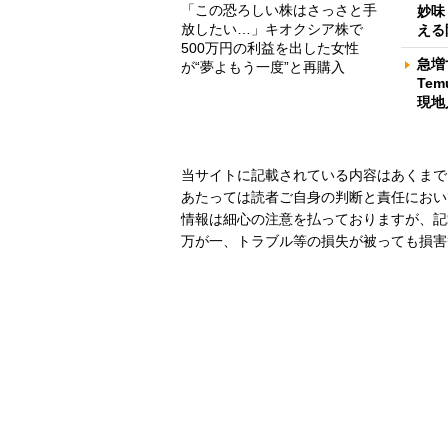
「この恐ろしい株はさっさと手
妙味
放したい…」キオクシア株で
える
500万円の利益を出した女性
急増
が“夢よもう一度”と再購入
Te
現地
当サイトに記載されている内容はあくまで
あたっては読者ご自身の判断と責任におい
情報は細心の注意を払っておりますが、記
万が一、トラブル等の損失が被っても損害