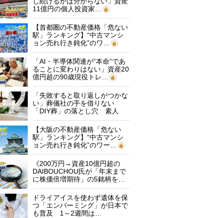
し続けるかは分からない」資産
11億円の個人投資家…
【首都圏の不動産価格「危ない
駅」ランキング】“中古マンシ
ョン売れ行き鈍化”のワ…
「AI・半導体関連が“本命”であ
ることに変わりはない」資産20
億円超の90歳現役トレ…
「失敗すると取り返しがつかな
い」葬儀社の手を借りない
「DIY葬」の落とし穴 素人
に…
【大阪の不動産価格「危ない
駅」ランキング】“中古マンシ
ョン売れ行き鈍化”のワー…
《200万円→資産10億円超の
DAIBOUCHOU氏が「年末まで
に株価倍増期待」の5銘柄を…
ドライアイスを使わず遺体を保
つ「エンバーミング」が日本で
も普及 1～2週間は…