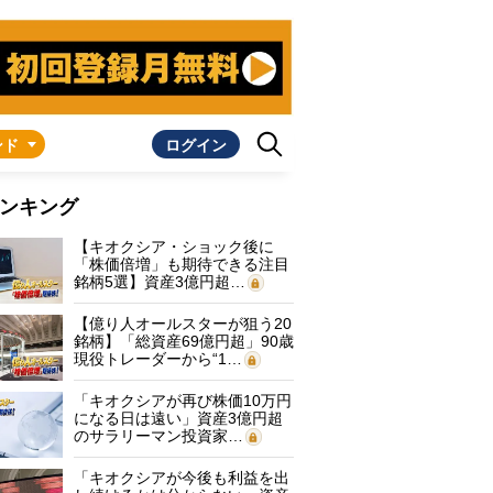
ンド
ログイン
ンキング
【キオクシア・ショック後に
「株価倍増」も期待できる注目
銘柄5選】資産3億円超…
【億り人オールスターが狙う20
銘柄】「総資産69億円超」90歳
現役トレーダーから“1…
「キオクシアが再び株価10万円
になる日は遠い」資産3億円超
のサラリーマン投資家…
「キオクシアが今後も利益を出