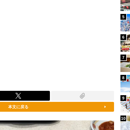
5
6
7
8
9
本文に戻る
10