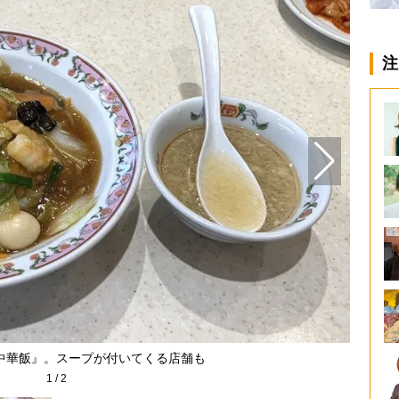
注
中華飯』。スープが付いてくる店舗も
1
/
2