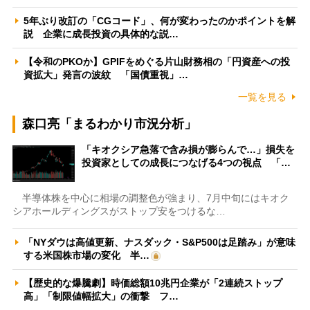
5年ぶり改訂の「CGコード」、何が変わったのかポイントを解
説 企業に成長投資の具体的な説…
【令和のPKOか】GPIFをめぐる片山財務相の「円資産への投
資拡大」発言の波紋 「国債重視」…
一覧を見る
森口亮「まるわかり市況分析」
「キオクシア急落で含み損が膨らんで…」損失を
投資家としての成長につなげる4つの視点 「…
半導体株を中心に相場の調整色が強まり、7月中旬にはキオク
シアホールディングスがストップ安をつけるな…
「NYダウは高値更新、ナスダック・S&P500は足踏み」が意味
する米国株市場の変化 半…
【歴史的な爆騰劇】時価総額10兆円企業が「2連続ストップ
高」「制限値幅拡大」の衝撃 フ…