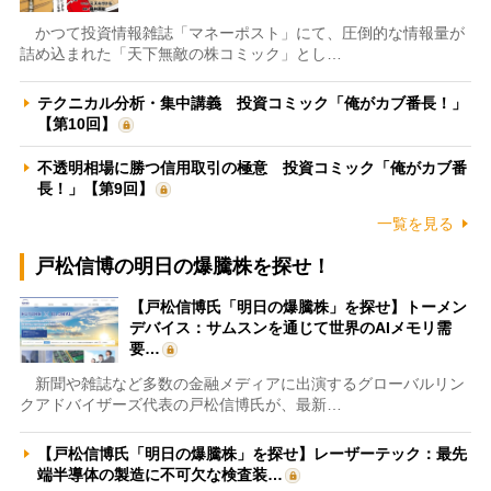
かつて投資情報雑誌「マネーポスト」にて、圧倒的な情報量が
詰め込まれた「天下無敵の株コミック」とし…
テクニカル分析・集中講義 投資コミック「俺がカブ番長！」
【第10回】
不透明相場に勝つ信用取引の極意 投資コミック「俺がカブ番
長！」【第9回】
一覧を見る
戸松信博の明日の爆騰株を探せ！
【戸松信博氏「明日の爆騰株」を探せ】トーメン
デバイス：サムスンを通じて世界のAIメモリ需
要…
新聞や雑誌など多数の金融メディアに出演するグローバルリン
クアドバイザーズ代表の戸松信博氏が、最新…
【戸松信博氏「明日の爆騰株」を探せ】レーザーテック：最先
端半導体の製造に不可欠な検査装…