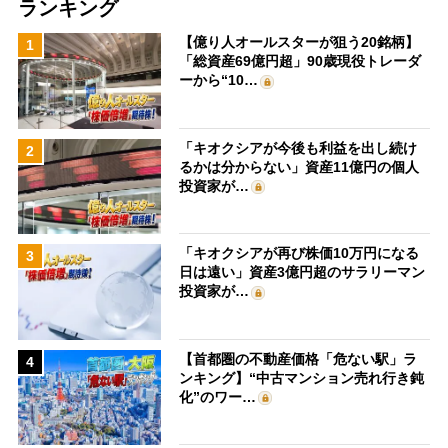
ランキング
【億り人オールスターが狙う20銘柄】
1
「総資産69億円超」90歳現役トレーダ
ーから“10…
「キオクシアが今後も利益を出し続け
2
るかは分からない」資産11億円の個人
投資家が…
「キオクシアが再び株価10万円になる
3
日は遠い」資産3億円超のサラリーマン
投資家が…
【首都圏の不動産価格「危ない駅」ラ
4
ンキング】“中古マンション売れ行き鈍
化”のワー…