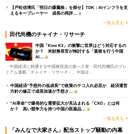
【戸松信博氏「明日の爆騰株」を探せ】TDK：AIインフラを支
えるキープレーヤー 成長の再評…
一覧を見る
田代尚機のチャイナ・リサーチ
中国「Kimi K3」の衝撃に世界はどう対応するの
か？ 米財務長官が検討する「蒸留を行う中国
AI…
中国経済に精通する中国株投資の第一人者・田代尚機氏のプレ
ミアム連載「チャイナ・リサーチ」。中国企…
中国経済“予想外の低成長”で政策のテコ入れ必至か 経済運営
方針の修正で成長加速が予想さ…
“AI革命”で爆発的な需要拡大が見込まれる「CXO」とは何
か？ 高い競争力を持つ中国の医薬品…
一覧を見る
「みんなで大家さん」配当ストップ騒動の内幕