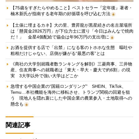
【75歳をすぎたらやめること】ベストセラー『定年後』著者・
楠木新氏が指南する老年期の好循環を呼び込む方法
【土俵に埋まるカネ】大の里、豊昇龍が黒星続きの名古屋場所
は「懸賞金2826万円」が下位力士に渡り「今日はみんなで焼肉
だ！」 金星4個配給で協会は年96万円の支出増に
お酒を提供する店で「出禁」になる客のトホホな生態 嘔吐や
粗相だけじゃない、店側が嫌がる“最悪の客”とは
《商社の大学別就職者数ランキングを解剖》三菱商事、三井物
産、住友商事への就職者は「東大・早大・慶大で約6割」の現
実 3大学以外で強い大学はどこか
急増する中国企業の“国籍ロンダリング” SHEIN、TikTok、
Temu…本社機能を海外に移転させ、トランプ関税の回避を狙
う 現地人を隠れ蓑にした中国企業の農業参入・土地取得への
懸念も
関連記事