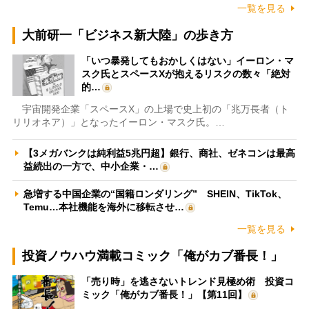
一覧を見る
大前研一「ビジネス新大陸」の歩き方
「いつ暴発してもおかしくはない」イーロン・マ
スク氏とスペースXが抱えるリスクの数々「絶対
的…
宇宙開発企業「スペースX」の上場で史上初の「兆万長者（ト
リリオネア）」となったイーロン・マスク氏。…
【3メガバンクは純利益5兆円超】銀行、商社、ゼネコンは最高
益続出の一方で、中小企業・…
急増する中国企業の“国籍ロンダリング” SHEIN、TikTok、
Temu…本社機能を海外に移転させ…
一覧を見る
投資ノウハウ満載コミック「俺がカブ番長！」
「売り時」を逃さないトレンド見極め術 投資コ
ミック「俺がカブ番長！」【第11回】