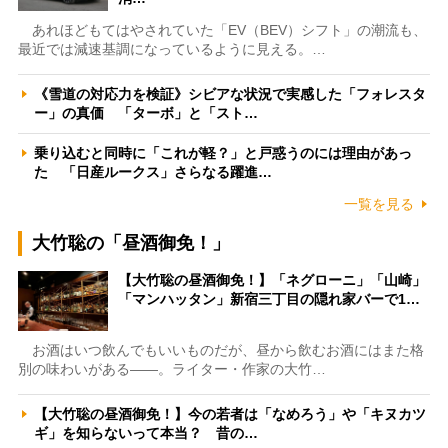
あれほどもてはやされていた「EV（BEV）シフト」の潮流も、
最近では減速基調になっているように見える。…
《雪道の対応力を検証》シビアな状況で実感した「フォレスタ
ー」の真価 「ターボ」と「スト…
乗り込むと同時に「これが軽？」と戸惑うのには理由があっ
た 「日産ルークス」さらなる躍進…
一覧を見る
大竹聡の「昼酒御免！」
【大竹聡の昼酒御免！】「ネグローニ」「山崎」
「マンハッタン」新宿三丁目の隠れ家バーで1…
お酒はいつ飲んでもいいものだが、昼から飲むお酒にはまた格
別の味わいがある――。ライター・作家の大竹…
【大竹聡の昼酒御免！】今の若者は「なめろう」や「キヌカツ
ギ」を知らないって本当？ 昔の…