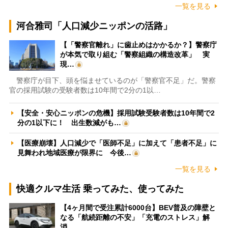
一覧を見る
河合雅司「人口減少ニッポンの活路」
【「警察官離れ」に歯止めはかかるか？】警察庁
が本気で取り組む「警察組織の構造改革」 実
現…
警察庁が目下、頭を悩ませているのが「警察官不足」だ。警察
官の採用試験の受験者数は10年間で2分の1以…
【安全・安心ニッポンの危機】採用試験受験者数は10年間で2
分の1以下に！ 出生数減がも…
【医療崩壊】人口減少で「医師不足」に加えて「患者不足」に
見舞われ地域医療が限界に 今後…
一覧を見る
快適クルマ生活 乗ってみた、使ってみた
【4ヶ月間で受注累計6000台】BEV普及の障壁と
なる「航続距離の不安」「充電のストレス」解
消…