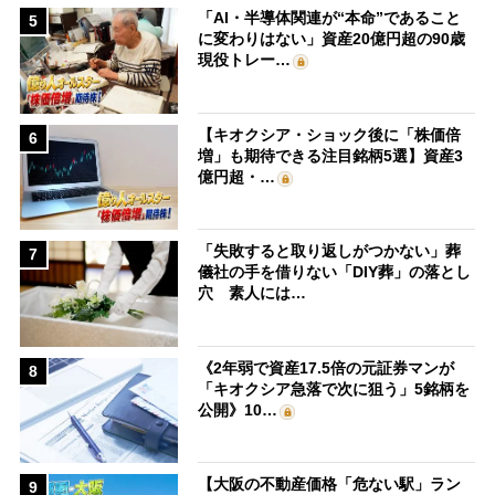
「AI・半導体関連が“本命”であること
5
に変わりはない」資産20億円超の90歳
現役トレー…
【キオクシア・ショック後に「株価倍
6
増」も期待できる注目銘柄5選】資産3
億円超・…
「失敗すると取り返しがつかない」葬
7
儀社の手を借りない「DIY葬」の落とし
穴 素人には…
《2年弱で資産17.5倍の元証券マンが
8
「キオクシア急落で次に狙う」5銘柄を
公開》10…
【大阪の不動産価格「危ない駅」ラン
9