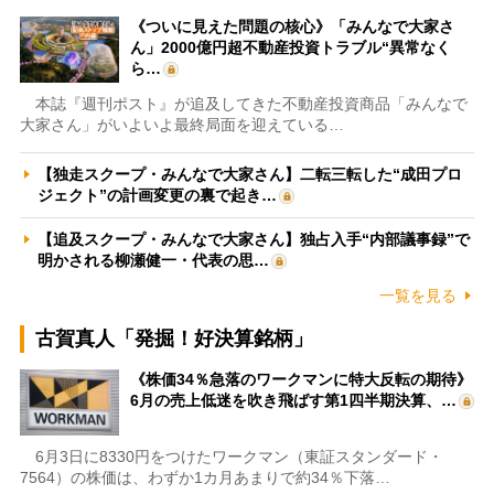
《ついに見えた問題の核心》「みんなで大家さ
ん」2000億円超不動産投資トラブル“異常なく
ら…
本誌『週刊ポスト』が追及してきた不動産投資商品「みんなで
大家さん」がいよいよ最終局面を迎えている…
【独走スクープ・みんなで大家さん】二転三転した“成田プロ
ジェクト”の計画変更の裏で起き…
【追及スクープ・みんなで大家さん】独占入手“内部議事録”で
明かされる柳瀬健一・代表の思…
一覧を見る
古賀真人「発掘！好決算銘柄」
《株価34％急落のワークマンに特大反転の期待》
6月の売上低迷を吹き飛ばす第1四半期決算、…
6月3日に8330円をつけたワークマン（東証スタンダード・
7564）の株価は、わずか1カ月あまりで約34％下落…