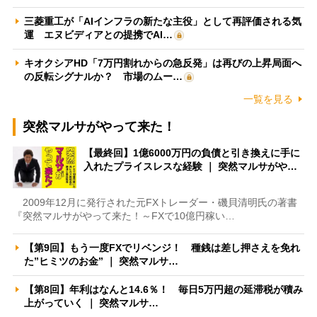
三菱重工が「AIインフラの新たな主役」として再評価される気
運 エヌビディアとの提携でAI…
キオクシアHD「7万円割れからの急反発」は再びの上昇局面へ
の反転シグナルか？ 市場のムー…
一覧を見る
突然マルサがやって来た！
【最終回】1億6000万円の負債と引き換えに手に
入れたプライスレスな経験 ｜ 突然マルサがや…
2009年12月に発行された元FXトレーダー・磯貝清明氏の著書
『突然マルサがやって来た！～FXで10億円稼い…
【第9回】もう一度FXでリベンジ！ 種銭は差し押さえを免れ
た”ヒミツのお金” ｜ 突然マルサ…
【第8回】年利はなんと14.6％！ 毎日5万円超の延滞税が積み
上がっていく ｜ 突然マルサ…