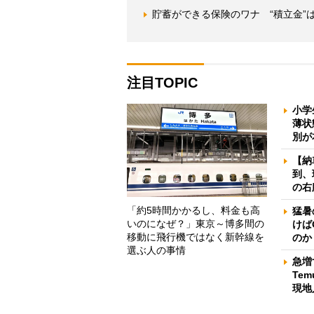
貯蓄ができる保険のワナ “積立金”
注目TOPIC
小学
薄状
別が
【納
到、
の右
「約5時間かかるし、料金も高
猛暑
いのになぜ？」東京～博多間の
けば
移動に飛行機ではなく新幹線を
のか
選ぶ人の事情
急増
Te
現地