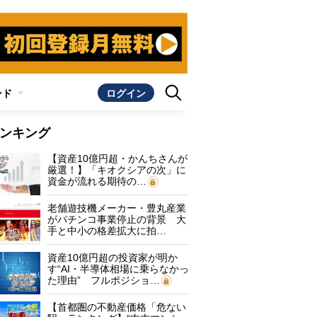
ンド
ログイン
ンキング
【資産10億円超・かんちさんが
厳選！】「キオクシアの次」に
資金が流れる期待の…
老舗遊技機メーカー・豊丸産業
がパチンコ事業停止の背景 大
手と中小の格差拡大に拍…
資産10億円超の投資家が明か
す“AI・半導体相場に乗らなかっ
た理由” フルポジショ…
【首都圏の不動産価格「危ない