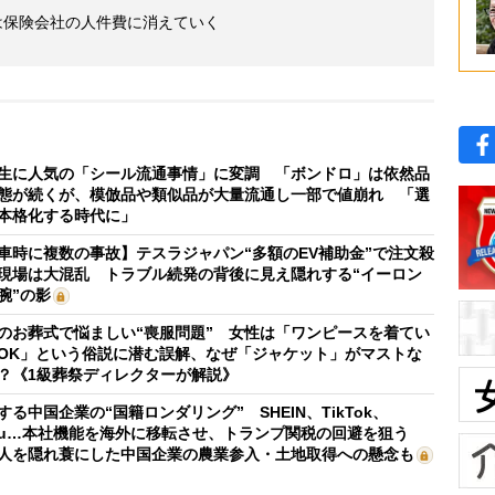
は保険会社の人件費に消えていく
生に人気の「シール流通事情」に変調 「ボンドロ」は依然品
態が続くが、模倣品や類似品が大量流通し一部で値崩れ 「選
本格化する時代に」
車時に複数の事故】テスラジャパン“多額のEV補助金”で注文殺
現場は大混乱 トラブル続発の背後に見え隠れする“イーロン
腕”の影
のお葬式で悩ましい“喪服問題” 女性は「ワンピースを着てい
OK」という俗説に潜む誤解、なぜ「ジャケット」がマストな
？《1級葬祭ディレクターが解説》
する中国企業の“国籍ロンダリング” SHEIN、TikTok、
mu…本社機能を海外に移転させ、トランプ関税の回避を狙う
人を隠れ蓑にした中国企業の農業参入・土地取得への懸念も