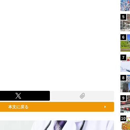
5
6
7
8
9
本文に戻る
10