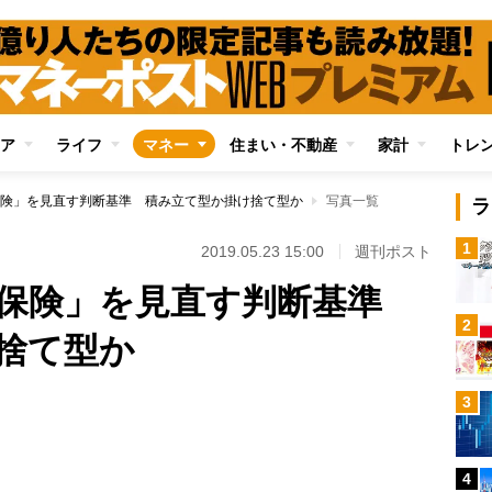
ア
ライフ
マネー
住まい・不動産
家計
トレ
険」を見直す判断基準 積み立て型か掛け捨て型か
写真一覧
ラ
1
2019.05.23 15:00
週刊ポスト
い保険」を見直す判断基準
2
捨て型か
3
Loaded
:
100.00%
4