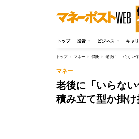
トップ
投資
ビジネス
キャリ
トップ
マネー
保険
老後に「いらない保
マネー
老後に「いらな
積み立て型か掛け
/
Unmute