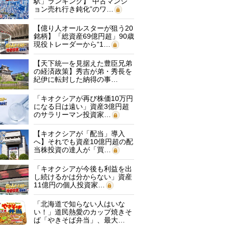
駅」ランキング】“中古マンシ
ョン売れ行き鈍化”のワ…
【億り人オールスターが狙う20
銘柄】「総資産69億円超」90歳
現役トレーダーから“1…
【天下統一を見据えた豊臣兄弟
の経済政策】秀吉が弟・秀長を
紀伊に転封した納得の事…
「キオクシアが再び株価10万円
になる日は遠い」資産3億円超
のサラリーマン投資家…
【キオクシアが「配当」導入
へ】それでも資産10億円超の配
当株投資の達人が「買…
「キオクシアが今後も利益を出
し続けるかは分からない」資産
11億円の個人投資家…
「北海道で知らない人はいな
い！」道民熱愛のカップ焼きそ
ば「やきそば弁当」、最大…