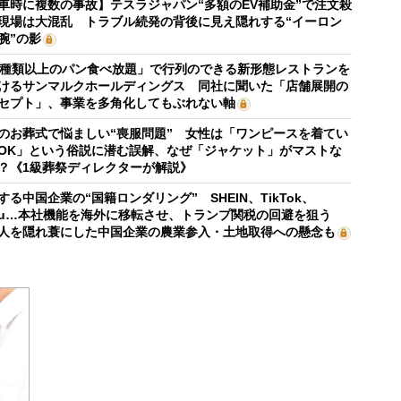
車時に複数の事故】テスラジャパン“多額のEV補助金”で注文殺
現場は大混乱 トラブル続発の背後に見え隠れする“イーロン
腕”の影
0種類以上のパン食べ放題」で行列のできる新形態レストランを
けるサンマルクホールディングス 同社に聞いた「店舗展開の
セプト」、事業を多角化してもぶれない軸
のお葬式で悩ましい“喪服問題” 女性は「ワンピースを着てい
OK」という俗説に潜む誤解、なぜ「ジャケット」がマストな
？《1級葬祭ディレクターが解説》
する中国企業の“国籍ロンダリング” SHEIN、TikTok、
mu…本社機能を海外に移転させ、トランプ関税の回避を狙う
人を隠れ蓑にした中国企業の農業参入・土地取得への懸念も