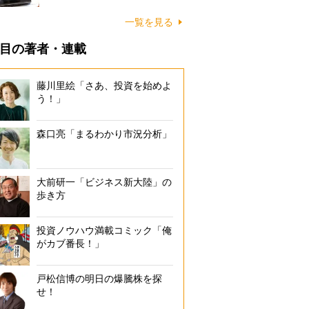
一覧を見る
目の著者・連載
藤川里絵「さあ、投資を始めよ
う！」
森口亮「まるわかり市況分析」
大前研一「ビジネス新大陸」の
歩き方
投資ノウハウ満載コミック「俺
がカブ番長！」
戸松信博の明日の爆騰株を探
せ！