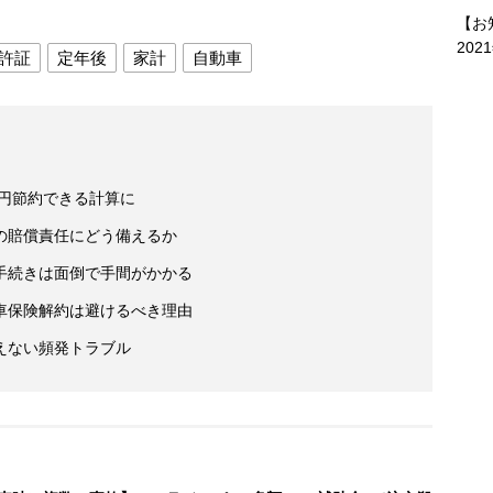
【お
202
許証
定年後
家計
自動車
万円節約できる計算に
の賠償責任にどう備えるか
手続きは面倒で手間がかかる
車保険解約は避けるべき理由
えない頻発トラブル