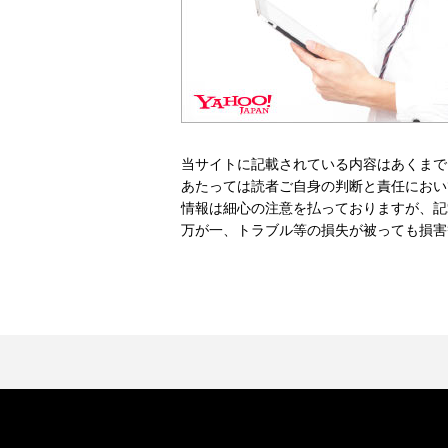
当サイトに記載されている内容はあくまで
あたっては読者ご自身の判断と責任におい
情報は細心の注意を払っておりますが、記
万が一、トラブル等の損失が被っても損害