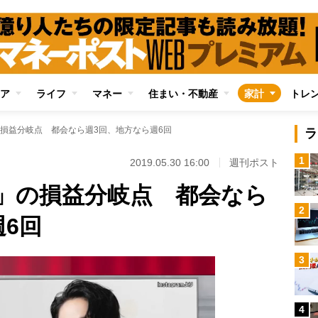
ア
ライフ
マネー
住まい・不動産
家計
トレ
損益分岐点 都会なら週3回、地方なら週6回
ラ
1
2019.05.30 16:00
週刊ポスト
」の損益分岐点 都会なら
2
6回
3
4