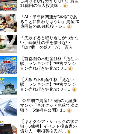
し続けるかは分からない」資産
11億円の個人投資家…
「AI・半導体関連が“本命”であ
ることに変わりはない」資産20
億円超の90歳現役トレ…
「失敗すると取り返しがつかな
い」葬儀社の手を借りない
「DIY葬」の落とし穴 素人
に…
【首都圏の不動産価格「危ない
駅」ランキング】“中古マンシ
ョン売れ行き鈍化”のワ…
【大阪の不動産価格「危ない
駅」ランキング】“中古マンシ
ョン売れ行き鈍化”のワー…
《2年弱で資産17.5倍の元証券
マンが「キオクシア急落で次に
狙う」5銘柄を公開》1…
【キオクシア・ショックの後に
狙う5銘柄】イベント投資家の
億り人・羽根英樹氏が…