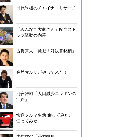
田代尚機のチャイナ・リサーチ
「みんなで大家さん」配当スト
ップ騒動の内幕
古賀真人「発掘！好決算銘柄」
突然マルサがやって来た！
河合雅司「人口減少ニッポンの
活路」
快適クルマ生活 乗ってみた、
使ってみた
大竹聡の「昼酒御免！」