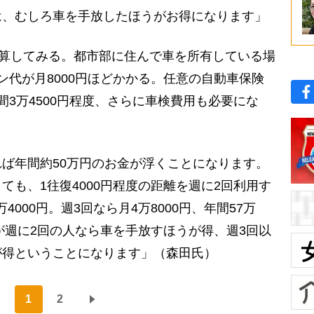
は、むしろ車を手放したほうがお得になります」
計算してみる。都市部に住んで車を所有している場
ン代が月8000円ほどかかる。任意の自動車保険
間3万4500円程度、さらに車検費用も必要にな
ば年間約50万円のお金が浮くことになります。
ても、1往復4000円程度の距離を週に2回利用す
万4000円。週3回なら月4万8000円、年間57万
のが週に2回の人なら車を手放すほうが得、週3回以
が得ということになります」（森田氏）
1
2