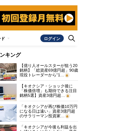
ンド
ログイン
ンキング
【億り人オールスターが狙う20
銘柄】「総資産69億円超」90歳
現役トレーダーから“1…
【キオクシア・ショック後に
「株価倍増」も期待できる注目
銘柄5選】資産3億円超…
「キオクシアが再び株価10万円
になる日は遠い」資産3億円超
のサラリーマン投資家…
「キオクシアが今後も利益を出