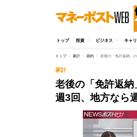
トップ
投資
ビジネス
キャリ
トップ
家計
節約
老後の「免許返納」の
家計
老後の「免許返納
週3回、地方なら週