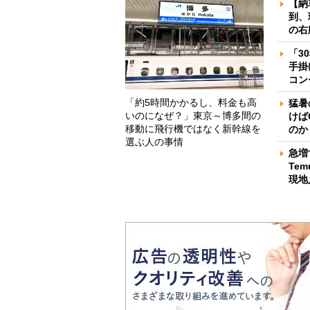
【納
到、
の右
「3
手掛
コン
「約5時間かかるし、料金も高
猛暑
いのになぜ？」東京～博多間の
けば
移動に飛行機ではなく新幹線を
のか
選ぶ人の事情
急増
Te
現地