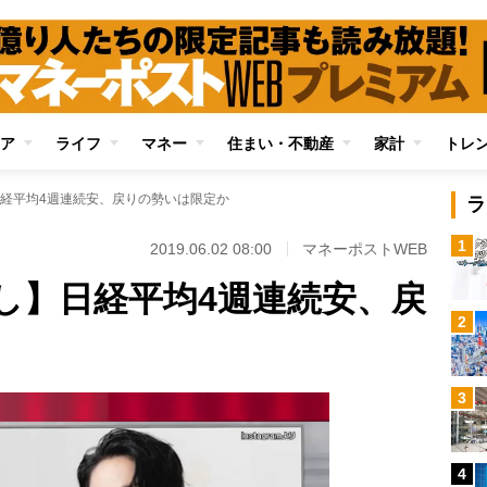
ア
ライフ
マネー
住まい・不動産
家計
トレ
経平均4週連続安、戻りの勢いは限定か
ラ
1
2019.06.02 08:00
マネーポストWEB
し】日経平均4週連続安、戻
2
3
4