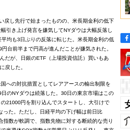
買い戻し先行で始まったものの、米長期金利の低下
幅引き上げ発言を嫌気してNYダウは大幅反落し
経平均も3日ぶりの反落に転じた。米長期金利の低
09円台前半まで円高が進んだことが嫌気された。
込んだが、日銀のETF（上場投資信託）買いもあ
台に戻した。
国への対抗措置としてレアアースの輸出制限を
9日のNYダウは続落した。30日の東京市場はこの
の21000円を割り込んでスタートし、大引けで
れとなった。ただし、日経平均の下げ幅は前日比
海総合指数が軟調で、指数先物に対する断続的な売り