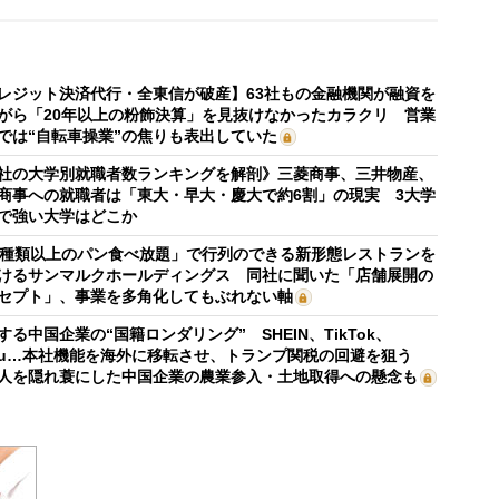
レジット決済代行・全東信が破産】63社もの金融機関が融資を
がら「20年以上の粉飾決算」を見抜けなかったカラクリ 営業
では“自転車操業”の焦りも表出していた
社の大学別就職者数ランキングを解剖》三菱商事、三井物産、
商事への就職者は「東大・早大・慶大で約6割」の現実 3大学
で強い大学はどこか
0種類以上のパン食べ放題」で行列のできる新形態レストランを
けるサンマルクホールディングス 同社に聞いた「店舗展開の
セプト」、事業を多角化してもぶれない軸
する中国企業の“国籍ロンダリング” SHEIN、TikTok、
mu…本社機能を海外に移転させ、トランプ関税の回避を狙う
人を隠れ蓑にした中国企業の農業参入・土地取得への懸念も