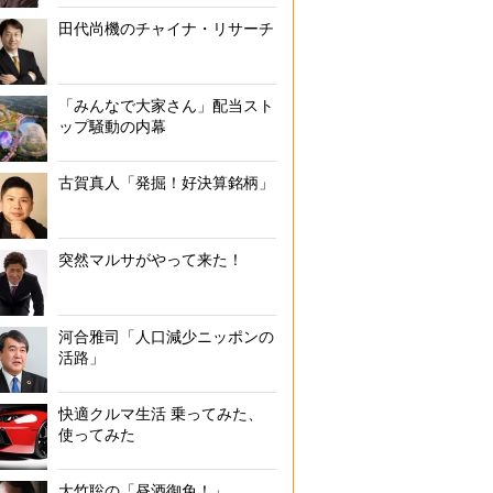
田代尚機のチャイナ・リサーチ
「みんなで大家さん」配当スト
ップ騒動の内幕
古賀真人「発掘！好決算銘柄」
突然マルサがやって来た！
河合雅司「人口減少ニッポンの
活路」
快適クルマ生活 乗ってみた、
使ってみた
大竹聡の「昼酒御免！」