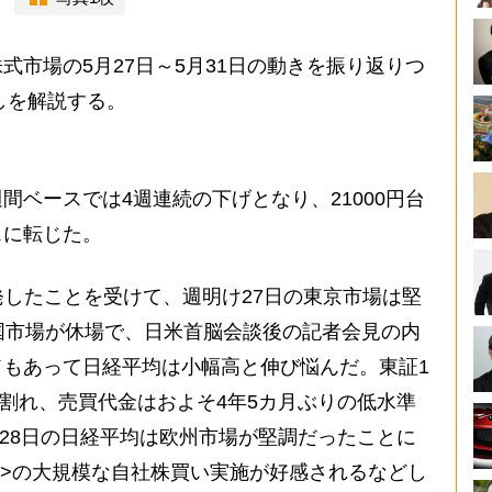
市場の5月27日～5月31日の動きを振り返りつ
しを解説する。
ベースでは4週連続の下げとなり、21000円台
スに転じた。
発したことを受けて、週明け27日の東京市場は堅
国市場が休場で、日米首脳会談後の記者会見の内
もあって日経平均は小幅高と伸び悩んだ。東証1
株割れ、売買代金はおよそ4年5カ月ぶりの低水準
。28日の日経平均は欧州市場が堅調だったことに
35>の大規模な自社株買い実施が好感されるなどし