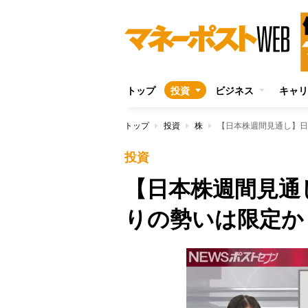
トップ
投資
ビジネス
キャリ
トップ
投資
株
【日本株週間見通し】日
投資
【日本株週間見通
りの勢いは限定か