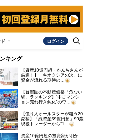
ンド
ログイン
ンキング
【資産10億円超・かんちさんが
厳選！】「キオクシアの次」に
資金が流れる期待の…
【首都圏の不動産価格「危ない
駅」ランキング】“中古マンシ
ョン売れ行き鈍化”のワ…
【億り人オールスターが狙う20
銘柄】「総資産69億円超」90歳
現役トレーダーから“1…
資産10億円超の投資家が明か