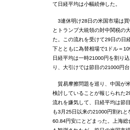
て日経平均は小幅続伸した。
3連休明け28日の米国市場は
とトランプ大統領の対中関税の大
た。この流れを受けて29日の日
下とともに為替相場で1ドル＝1
日経平均は一時21000円を割り
り、大引けでは節目の21000円
貿易摩擦問題を巡り、中国が米
検討していることが報じられた2
流れを嫌気して、日経平均は節目
も3月25日以来の21000円割
60.84円安にとどまった。上