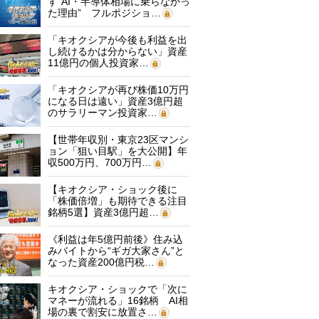
す“AI・半導体相場に乗らなかっ
た理由” フルポジショ…
「キオクシアが今後も利益を出
し続けるかは分からない」資産
11億円の個人投資家…
「キオクシアが再び株価10万円
になる日は遠い」資産3億円超
のサラリーマン投資家…
【世帯年収別・東京23区マンシ
ョン「狙い目駅」を大公開】年
収500万円、700万円…
【キオクシア・ショック後に
「株価倍増」も期待できる注目
銘柄5選】資産3億円超…
《利益は年5億円前後》住み込
みバイトから“ギガ大家さん”と
なった資産200億円税…
キオクシア・ショックで「次に
マネーが流れる」16銘柄 AI相
場の裏で割安に放置さ…