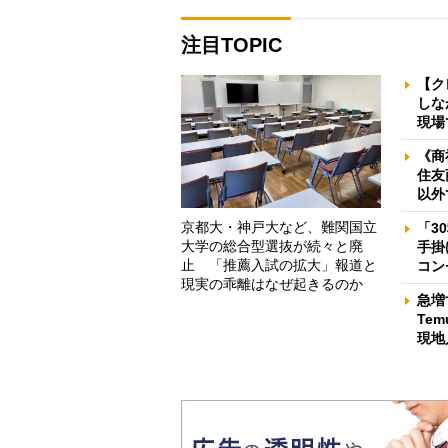
注目TOPIC
【ク
しな
現場
《商
住友
以外
京都大・神戸大など、難関国立
「3
大学の総合型選抜が続々と廃
手掛
止 「推薦入試の拡大」報道と
コン
現実の乖離はなぜ起きるのか
急増
Te
現地