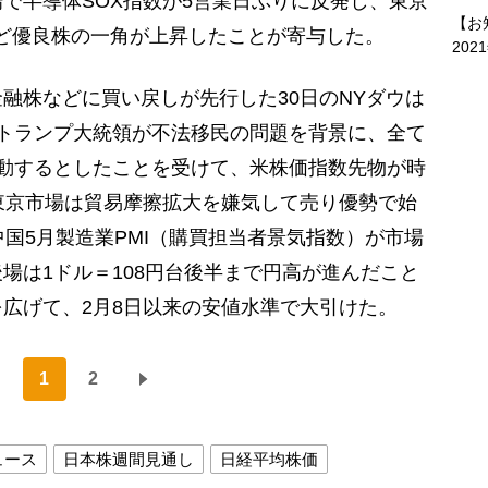
で半導体SOX指数が5営業日ぶりに反発し、東京
【お
>など優良株の一角が上昇したことが寄与した。
202
株などに買い戻しが先行した30日のNYダウは
トランプ大統領が不法移民の問題を背景に、全て
動するとしたことを受けて、米株価指数先物が時
東京市場は貿易摩擦拡大を嫌気して売り優勢で始
中国5月製造業PMI（購買担当者景気指数）が市場
場は1ドル＝108円台後半まで円高が進んだこと
広げて、2月8日以来の安値水準で大引けた。
1
2
ュース
日本株週間見通し
日経平均株価