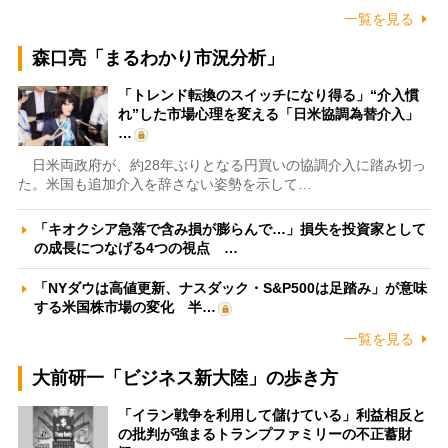
一覧を見る
森口亮「まるわかり市況分析」
「トレンド転換のスイッチになり得る」“介入慣
れ”した市場心理を変える「日米協調為替介入」
…
日米両政府が、約28年ぶりとなる円買いの協調介入に踏み切っ
た。米国も追加介入を辞さない姿勢を示して…
「キオクシア急落で含み損が膨らんで…」損失を投資家として
の成長につなげる4つの視点 …
「NYダウは高値更新、ナスダック・S&P500は足踏み」が意味
する米国株市場の変化 半…
一覧を見る
大前研一「ビジネス新大陸」の歩き方
「イラン戦争を利用して儲けている」利益相反と
の批判が強まるトランプファミリーの不正蓄財