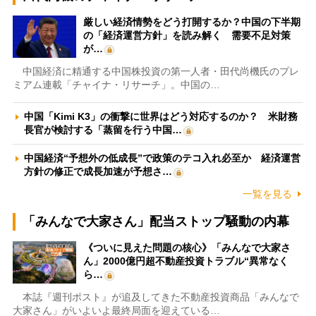
厳しい経済情勢をどう打開するか？中国の下半期
の「経済運営方針」を読み解く 需要不足対策
が…
中国経済に精通する中国株投資の第一人者・田代尚機氏のプレ
ミアム連載「チャイナ・リサーチ」。中国の…
中国「Kimi K3」の衝撃に世界はどう対応するのか？ 米財務
長官が検討する「蒸留を行う中国…
中国経済“予想外の低成長”で政策のテコ入れ必至か 経済運営
方針の修正で成長加速が予想さ…
一覧を見る
「みんなで大家さん」配当ストップ騒動の内幕
《ついに見えた問題の核心》「みんなで大家さ
ん」2000億円超不動産投資トラブル“異常なく
ら…
本誌『週刊ポスト』が追及してきた不動産投資商品「みんなで
大家さん」がいよいよ最終局面を迎えている…