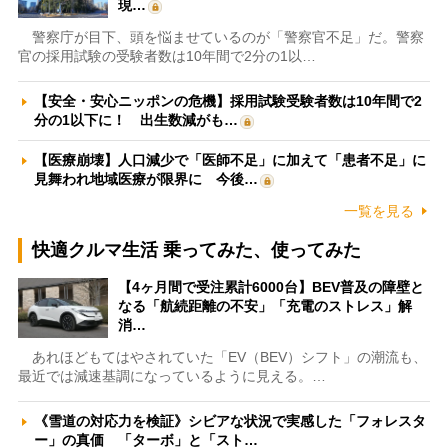
現…
警察庁が目下、頭を悩ませているのが「警察官不足」だ。警察
官の採用試験の受験者数は10年間で2分の1以…
【安全・安心ニッポンの危機】採用試験受験者数は10年間で2
分の1以下に！ 出生数減がも…
【医療崩壊】人口減少で「医師不足」に加えて「患者不足」に
見舞われ地域医療が限界に 今後…
一覧を見る
快適クルマ生活 乗ってみた、使ってみた
【4ヶ月間で受注累計6000台】BEV普及の障壁と
なる「航続距離の不安」「充電のストレス」解
消…
あれほどもてはやされていた「EV（BEV）シフト」の潮流も、
最近では減速基調になっているように見える。…
《雪道の対応力を検証》シビアな状況で実感した「フォレスタ
ー」の真価 「ターボ」と「スト…