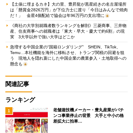
【土俵に埋まるカネ】大の里、豊昇龍が黒星続きの名古屋場所
は「懸賞金2826万円」が下位力士に渡り「今日はみんなで焼肉
だ！」 金星4個配給で協会は年96万円の支出増に
《商社の大学別就職者数ランキングを解剖》三菱商事、三井物
産、住友商事への就職者は「東大・早大・慶大で約6割」の現
実 3大学以外で強い大学はどこか
急増する中国企業の“国籍ロンダリング” SHEIN、TikTok、
Temu…本社機能を海外に移転させ、トランプ関税の回避を狙
う 現地人を隠れ蓑にした中国企業の農業参入・土地取得への
懸念も
関連記事
ランキング
老舗遊技機メーカー・豊丸産業がパチ
1
ンコ事業停止の背景 大手と中小の格
差拡大に拍車…