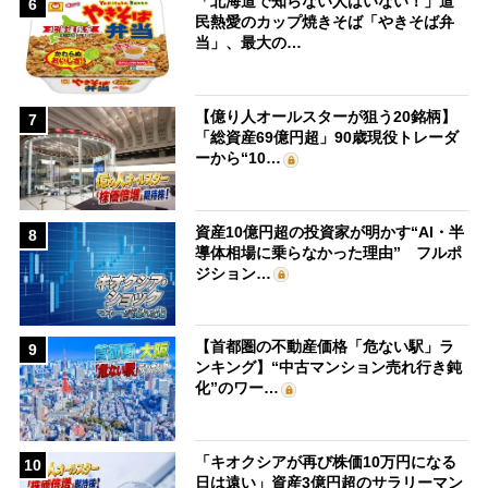
「北海道で知らない人はいない！」道
6
民熱愛のカップ焼きそば「やきそば弁
当」、最大の…
【億り人オールスターが狙う20銘柄】
7
「総資産69億円超」90歳現役トレーダ
ーから“10…
資産10億円超の投資家が明かす“AI・半
8
導体相場に乗らなかった理由” フルポ
ジション…
【首都圏の不動産価格「危ない駅」ラ
9
ンキング】“中古マンション売れ行き鈍
化”のワー…
「キオクシアが再び株価10万円になる
10
日は遠い」資産3億円超のサラリーマン