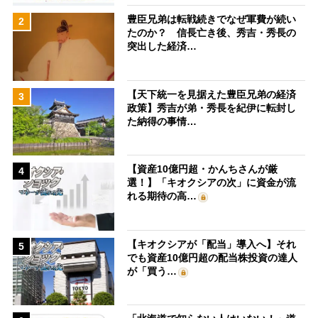
豊臣兄弟は転戦続きでなぜ軍費が続い
2
たのか？ 信長亡き後、秀吉・秀長の
突出した経済…
【天下統一を見据えた豊臣兄弟の経済
3
政策】秀吉が弟・秀長を紀伊に転封し
た納得の事情…
【資産10億円超・かんちさんが厳
4
選！】「キオクシアの次」に資金が流
れる期待の高…
【キオクシアが「配当」導入へ】それ
5
でも資産10億円超の配当株投資の達人
が「買う…