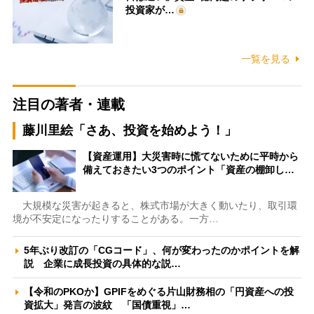
投資家が…
一覧を見る
注目の著者・連載
藤川里絵「さあ、投資を始めよう！」
【資産運用】大災害時に慌てないために平時から
備えておきたい3つのポイント「資産の棚卸し…
大規模な災害が起きると、株式市場が大きく動いたり、取引環
境が不安定になったりすることがある。一方…
5年ぶり改訂の「CGコード」、何が変わったのかポイントを解
説 企業に成長投資の具体的な説…
【令和のPKOか】GPIFをめぐる片山財務相の「円資産への投
資拡大」発言の波紋 「国債重視」…