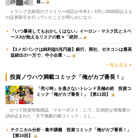
疑…
トランプ大統領のファミリー信託が今年1～3月に3000回以上も
の証券取引を行っていたことが明らかになり…
「いつ暴発してもおかしくはない」イーロン・マスク氏とスペ
ースXが抱えるリスクの数々「絶対…
【3メガバンクは純利益5兆円超】銀行、商社、ゼネコンは最高
益続出の一方で、中小企業・…
一覧を見る
投資ノウハウ満載コミック「俺がカブ番長！」
「売り時」を逃さないトレンド見極め術 投資コ
ミック「俺がカブ番長！」【第11回】
かつて投資情報雑誌「マネーポスト」にて、圧倒的な情報量が
詰め込まれた「天下無敵の株コミック」とし…
テクニカル分析・集中講義 投資コミック「俺がカブ番長！」
【第10回】