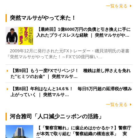
一覧を見る
突然マルサがやって来た！
【最終回】1億6000万円の負債と引き換えに手に
入れたプライスレスな経験 ｜ 突然マルサがや…
2009年12月に発行された元FXトレーダー・磯貝清明氏の著書
『突然マルサがやって来た！～FXで10億円稼い…
【第9回】もう一度FXでリベンジ！ 種銭は差し押さえを免れ
た”ヒミツのお金” ｜ 突然マルサ…
【第8回】年利はなんと14.6％！ 毎日5万円超の延滞税が積み
上がっていく ｜ 突然マルサ…
一覧を見る
河合雅司「人口減少ニッポンの活路」
【「警察官離れ」に歯止めはかかるか？】警察庁
が本気で取り組む「警察組織の構造改革」 実