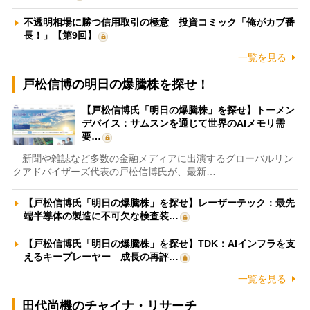
不透明相場に勝つ信用取引の極意 投資コミック「俺がカブ番
長！」【第9回】
一覧を見る
戸松信博の明日の爆騰株を探せ！
【戸松信博氏「明日の爆騰株」を探せ】トーメン
デバイス：サムスンを通じて世界のAIメモリ需
要…
新聞や雑誌など多数の金融メディアに出演するグローバルリン
クアドバイザーズ代表の戸松信博氏が、最新…
【戸松信博氏「明日の爆騰株」を探せ】レーザーテック：最先
端半導体の製造に不可欠な検査装…
【戸松信博氏「明日の爆騰株」を探せ】TDK：AIインフラを支
えるキープレーヤー 成長の再評…
一覧を見る
田代尚機のチャイナ・リサーチ