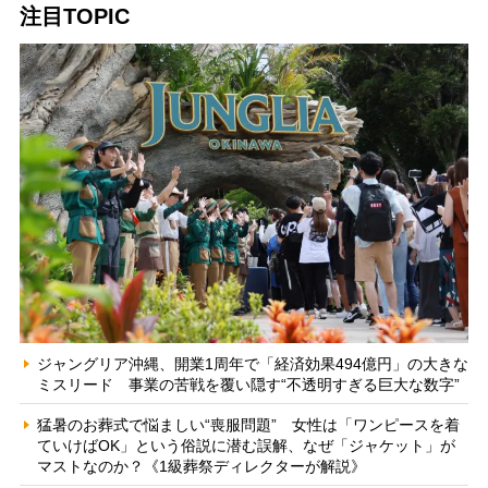
注目TOPIC
ジャングリア沖縄、開業1周年で「経済効果494億円」の大きな
ミスリード 事業の苦戦を覆い隠す“不透明すぎる巨大な数字”
猛暑のお葬式で悩ましい“喪服問題” 女性は「ワンピースを着
ていけばOK」という俗説に潜む誤解、なぜ「ジャケット」が
マストなのか？《1級葬祭ディレクターが解説》