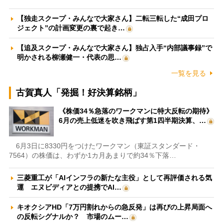
【独走スクープ・みんなで大家さん】二転三転した“成田プロ
ジェクト”の計画変更の裏で起き…
【追及スクープ・みんなで大家さん】独占入手“内部議事録”で
明かされる柳瀬健一・代表の思…
一覧を見る
古賀真人「発掘！好決算銘柄」
《株価34％急落のワークマンに特大反転の期待》
6月の売上低迷を吹き飛ばす第1四半期決算、…
6月3日に8330円をつけたワークマン（東証スタンダード・
7564）の株価は、わずか1カ月あまりで約34％下落…
三菱重工が「AIインフラの新たな主役」として再評価される気
運 エヌビディアとの提携でAI…
キオクシアHD「7万円割れからの急反発」は再びの上昇局面へ
の反転シグナルか？ 市場のムー…