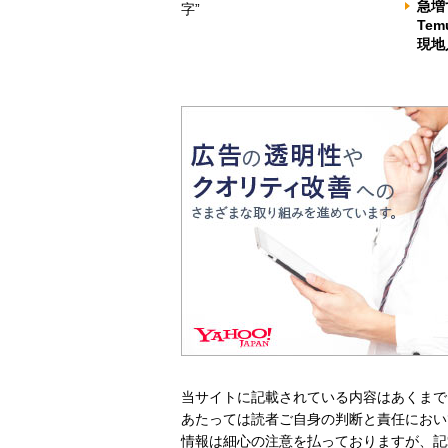
急増
字”
Te
現地
当サイトに記載されている内容はあくまで
あたっては読者ご自身の判断と責任におい
情報は細心の注意を払っておりますが、記