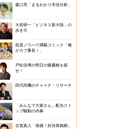
森口亮「まるわかり市況分析」
大前研一「ビジネス新大陸」の
歩き方
投資ノウハウ満載コミック「俺
がカブ番長！」
戸松信博の明日の爆騰株を探
せ！
田代尚機のチャイナ・リサーチ
「みんなで大家さん」配当スト
ップ騒動の内幕
古賀真人「発掘！好決算銘柄」