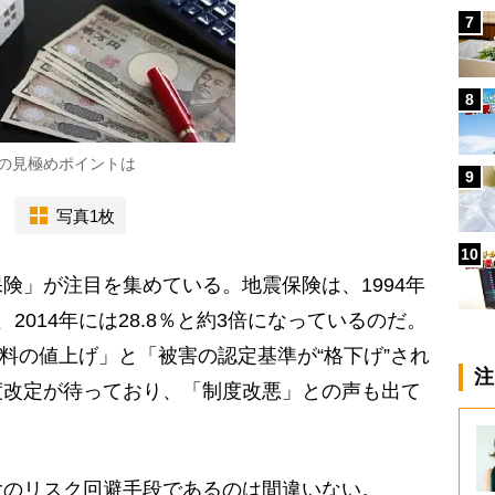
7
8
の見極めポイントは
9
写真1枚
10
険」が注目を集めている。地震保険は、1994年
2014年には28.8％と約3倍になっているのだ。
険料の値上げ」と「被害の認定基準が“格下げ”され
注
度改定が待っており、「制度改悪」との声も出て
大のリスク回避手段であるのは間違いない。