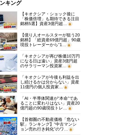
ンキング
【キオクシア・ショック後に
「株価倍増」も期待できる注目
銘柄5選】資産3億円超…
【億り人オールスターが狙う20
銘柄】「総資産69億円超」90歳
現役トレーダーから“1…
「キオクシアが再び株価10万円
になる日は遠い」資産3億円超
のサラリーマン投資家…
「キオクシアが今後も利益を出
し続けるかは分からない」資産
11億円の個人投資家…
「AI・半導体関連が“本命”であ
ることに変わりはない」資産20
億円超の90歳現役トレ…
【首都圏の不動産価格「危ない
駅」ランキング】“中古マンシ
ョン売れ行き鈍化”のワ…