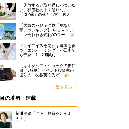
「失敗すると取り返しがつかな
い」葬儀社の手を借りない
「DIY葬」の落とし穴 素人
に…
【大阪の不動産価格「危ない
駅」ランキング】“中古マンシ
ョン売れ行き鈍化”のワー…
ドライアイスを使わず遺体を保
つ「エンバーミング」が日本で
も普及 1～2週間は…
【キオクシア・ショックの後に
狙う5銘柄】イベント投資家の
億り人・羽根英樹氏が…
一覧を見る
目の著者・連載
藤川里絵「さあ、投資を始めよ
う！」