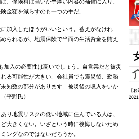
間は、保険料は高いが手厚い内容の補償に入り、
保険金額を減らすのも一つの手だ。
険に加入したほうがいいという。蓄えがなけれ
詰められるが、地震保険で当面の生活資金を賄え
も加入の必要性は高いでしょう。自営業だと被災
たれる可能性が大きい。会社員でも震災後、勤務
ど未知数の部分があります。被災後の収入をいか
【お
」（平野氏）
202
もあり地震リスクの低い地域に住んでいる人は、
ほど大きくない。いざという時に後悔しないため
イミングなのではないだろうか。