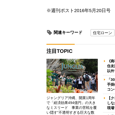
※週刊ポスト2016年5月20日号
関連キーワード
住宅ローン
注目TOPIC
《商
住友
以外
「3
手掛
コン
ジャングリア沖縄、開業1周年
【ク
で「経済効果494億円」の大き
しな
なミスリード 事業の苦戦を覆
現場
い隠す“不透明すぎる巨大な数