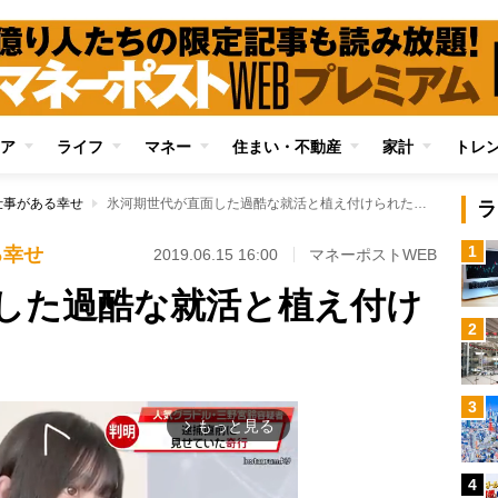
ア
ライフ
マネー
住まい・不動産
家計
トレ
仕事がある幸せ
氷河期世代が直面した過酷な就活と植え付けられた劣等感
ラ
1
る幸せ
2019.06.15 16:00
マネーポストWEB
した過酷な就活と植え付け
2
3
もっと見る
arrow_forward_ios
4