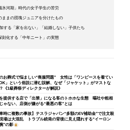
職氷河期」時代の女子学生の苦労
のままの団塊ジュニアを分けたもの
 増加する「家を出ない」「結婚しない」子供たち
深刻化する「中年ニート」の実態
のお葬式で悩ましい“喪服問題” 女性は「ワンピースを着てい
OK」という俗説に潜む誤解、なぜ「ジャケット」がマストな
？《1級葬祭ディレクターが解説》
を提供する店で「出禁」になる客のトホホな生態 嘔吐や粗相
じゃない、店側が嫌がる“最悪の客”とは
車時に複数の事故】テスラジャパン“多額のEV補助金”で注文殺
現場は大混乱 トラブル続発の背後に見え隠れする“イーロン
腕”の影