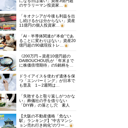
になる日は遠い」資産3億円超
のサラリーマン投資家…
「キオクシアが今後も利益を出
し続けるかは分からない」資産
11億円の個人投資家…
「AI・半導体関連が“本命”であ
ることに変わりはない」資産20
億円超の90歳現役トレ…
《200万円→資産10億円超の
DAIBOUCHOU氏が「年末まで
に株価倍増期待」の5銘柄を…
ドライアイスを使わず遺体を保
つ「エンバーミング」が日本で
も普及 1～2週間は…
「失敗すると取り返しがつかな
い」葬儀社の手を借りない
「DIY葬」の落とし穴 素人
に…
【大阪の不動産価格「危ない
駅」ランキング】“中古マンシ
ョン売れ行き鈍化”のワー…