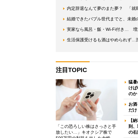
内定辞退なんて夢のまた夢？ 「就
結婚できたバブル世代までと、未婚
実家なら風呂・飯・Wi-Fi付き…
生活保護受けるも酒はやめられず…
注目TOPIC
猛暑
けば
のか
お酒
だけ
【納
「この恐ろしい株はさっさと手
到、
放したい…」キオクシア株で
の右
500万円の利益を出した女性