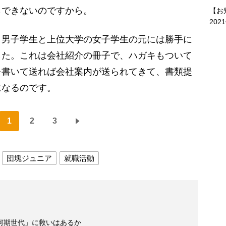
らできないのですから。
【お
202
男子学生と上位大学の女子学生の元には勝手に
した。これは会社紹介の冊子で、ハガキもついて
を書いて送れば会社案内が送られてきて、書類提
になるのです。
1
2
3
団塊ジュニア
就職活動
河期世代」に救いはあるか