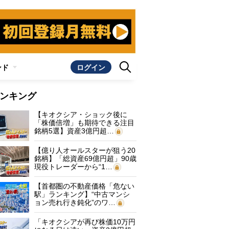
ンド
ログイン
ンキング
【キオクシア・ショック後に
「株価倍増」も期待できる注目
銘柄5選】資産3億円超…
【億り人オールスターが狙う20
銘柄】「総資産69億円超」90歳
現役トレーダーから“1…
【首都圏の不動産価格「危ない
駅」ランキング】“中古マンシ
ョン売れ行き鈍化”のワ…
「キオクシアが再び株価10万円