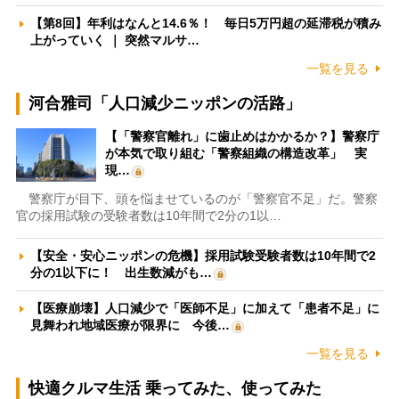
【第8回】年利はなんと14.6％！ 毎日5万円超の延滞税が積み
上がっていく ｜ 突然マルサ…
一覧を見る
河合雅司「人口減少ニッポンの活路」
【「警察官離れ」に歯止めはかかるか？】警察庁
が本気で取り組む「警察組織の構造改革」 実
現…
警察庁が目下、頭を悩ませているのが「警察官不足」だ。警察
官の採用試験の受験者数は10年間で2分の1以…
【安全・安心ニッポンの危機】採用試験受験者数は10年間で2
分の1以下に！ 出生数減がも…
【医療崩壊】人口減少で「医師不足」に加えて「患者不足」に
見舞われ地域医療が限界に 今後…
一覧を見る
快適クルマ生活 乗ってみた、使ってみた