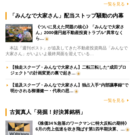
一覧を見る
「みんなで大家さん」配当ストップ騒動の内幕
《ついに見えた問題の核心》「みんなで大家さ
ん」2000億円超不動産投資トラブル“異常なく
ら…
本誌『週刊ポスト』が追及してきた不動産投資商品「みんなで
大家さん」がいよいよ最終局面を迎えている…
【独走スクープ・みんなで大家さん】二転三転した“成田プロ
ジェクト”の計画変更の裏で起き…
【追及スクープ・みんなで大家さん】独占入手“内部議事録”で
明かされる柳瀬健一・代表の思…
一覧を見る
古賀真人「発掘！好決算銘柄」
《株価34％急落のワークマンに特大反転の期待》
6月の売上低迷を吹き飛ばす第1四半期決算、…