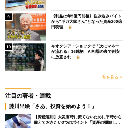
《利益は年5億円前後》住み込みバイト
9
から“ギガ大家さん”となった資産200億
円税理…
キオクシア・ショックで「次にマネー
10
が流れる」16銘柄 AI相場の裏で割安
に放置され…
一覧を見る
注目の著者・連載
藤川里絵「さあ、投資を始めよう！」
【資産運用】大災害時に慌てないために平時から
備えておきたい3つのポイント「資産の棚卸し…