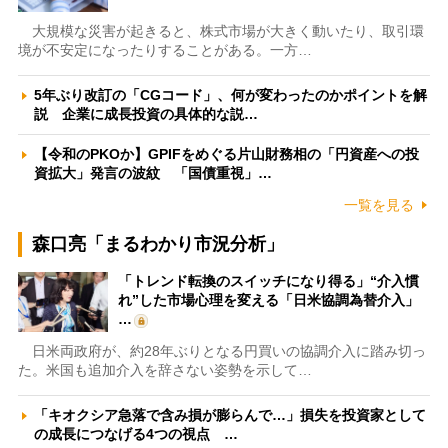
大規模な災害が起きると、株式市場が大きく動いたり、取引環
境が不安定になったりすることがある。一方…
5年ぶり改訂の「CGコード」、何が変わったのかポイントを解
説 企業に成長投資の具体的な説…
【令和のPKOか】GPIFをめぐる片山財務相の「円資産への投
資拡大」発言の波紋 「国債重視」…
一覧を見る
森口亮「まるわかり市況分析」
「トレンド転換のスイッチになり得る」“介入慣
れ”した市場心理を変える「日米協調為替介入」
…
日米両政府が、約28年ぶりとなる円買いの協調介入に踏み切っ
た。米国も追加介入を辞さない姿勢を示して…
「キオクシア急落で含み損が膨らんで…」損失を投資家として
の成長につなげる4つの視点 …