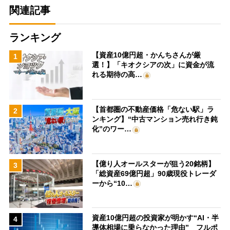
関連記事
ランキング
【資産10億円超・かんちさんが厳
1
選！】「キオクシアの次」に資金が流
れる期待の高…
【首都圏の不動産価格「危ない駅」ラ
2
ンキング】“中古マンション売れ行き鈍
化”のワー…
【億り人オールスターが狙う20銘柄】
3
「総資産69億円超」90歳現役トレーダ
ーから“10…
資産10億円超の投資家が明かす“AI・半
4
導体相場に乗らなかった理由” フルポ