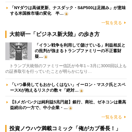
「NYダウは高値更新、ナスダック・S&P500は足踏み」が意味
する米国株市場の変化 半…
一覧を見る
大前研一「ビジネス新大陸」の歩き方
「イラン戦争を利用して儲けている」利益相反と
の批判が強まるトランプファミリーの不正蓄財
疑…
トランプ大統領のファミリー信託が今年1～3月に3000回以上も
の証券取引を行っていたことが明らかになり…
「いつ暴発してもおかしくはない」イーロン・マスク氏とスペ
ースXが抱えるリスクの数々「絶対…
【3メガバンクは純利益5兆円超】銀行、商社、ゼネコンは最高
益続出の一方で、中小企業・…
一覧を見る
投資ノウハウ満載コミック「俺がカブ番長！」