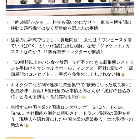
「約5時間かかるし、料金も高いのになぜ？」東京～博多間の
移動に飛行機ではなく新幹線を選ぶ人の事情
猛暑のお葬式で悩ましい“喪服問題” 女性は「ワンピースを着
ていけばOK」という俗説に潜む誤解、なぜ「ジャケット」が
マストなのか？《1級葬祭ディレクターが解説》
「30種類以上のパン食べ放題」で行列のできる新形態レストラ
ンを手掛けるサンマルクホールディングス 同社に聞いた「店
舗展開のコンセプト」、事業を多角化してもぶれない軸
キオクシアなどAI関連株に資金集中で“割安になった成長株”に
投資妙味 資産1.5億円超の坂本慎太郎さんが「絶好の仕込み
時」と考える防衛・食品銘柄を紹介
急増する中国企業の“国籍ロンダリング” SHEIN、TikTok、
Temu…本社機能を海外に移転させ、トランプ関税の回避を狙
う 現地人を隠れ蓑にした中国企業の農業参入・土地取得への
懸念も