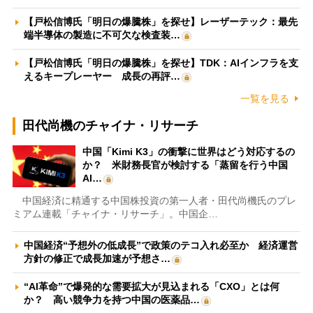
【戸松信博氏「明日の爆騰株」を探せ】レーザーテック：最先
端半導体の製造に不可欠な検査装…
【戸松信博氏「明日の爆騰株」を探せ】TDK：AIインフラを支
えるキープレーヤー 成長の再評…
一覧を見る
田代尚機のチャイナ・リサーチ
中国「Kimi K3」の衝撃に世界はどう対応するの
か？ 米財務長官が検討する「蒸留を行う中国
AI…
中国経済に精通する中国株投資の第一人者・田代尚機氏のプレ
ミアム連載「チャイナ・リサーチ」。中国企…
中国経済“予想外の低成長”で政策のテコ入れ必至か 経済運営
方針の修正で成長加速が予想さ…
“AI革命”で爆発的な需要拡大が見込まれる「CXO」とは何
か？ 高い競争力を持つ中国の医薬品…