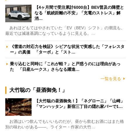
【4ヶ月間で受注累計6000台】BEV普及の障壁と
なる「航続距離の不安」「充電のストレス」解
消…
あれほどもてはやされていた「EV（BEV）シフト」の潮流も、
最近では減速基調になっているように見える。…
《雪道の対応力を検証》シビアな状況で実感した「フォレスタ
ー」の真価 「ターボ」と「スト…
乗り込むと同時に「これが軽？」と戸惑うのには理由があっ
た 「日産ルークス」さらなる躍進…
一覧を見る
大竹聡の「昼酒御免！」
【大竹聡の昼酒御免！】「ネグローニ」「山崎」
「マンハッタン」新宿三丁目の隠れ家バーで1…
お酒はいつ飲んでもいいものだが、昼から飲むお酒にはまた格
別の味わいがある――。ライター・作家の大竹…