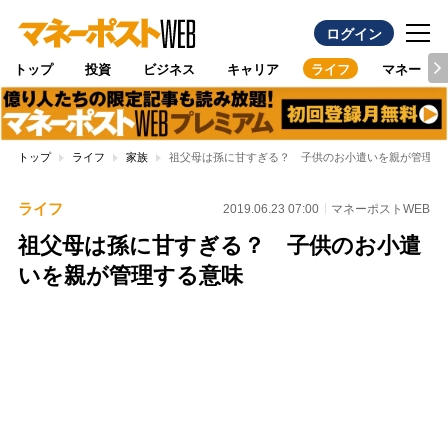
ログイン
トップ
投資
ビジネス
キャリア
ライフ
マネー
トップ
ライフ
家族
祖父母は孫に甘すぎる？ 子供のお小遣いを親が管理す
ライフ
2019.06.23 07:00
マネーポストWEB
祖父母は孫に甘すぎる？ 子供のお小遣
いを親が管理する意味
Loaded
:
100.00%
/
Unmute