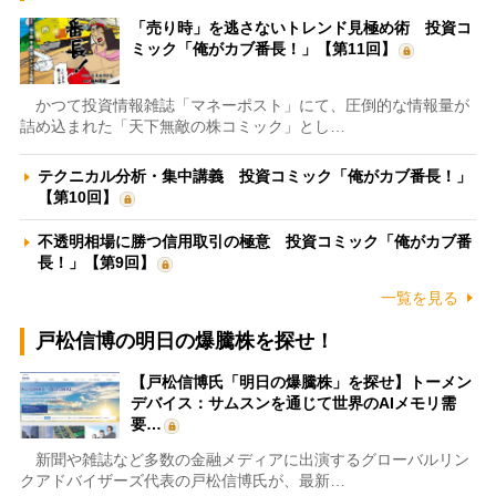
「売り時」を逃さないトレンド見極め術 投資コ
ミック「俺がカブ番長！」【第11回】
かつて投資情報雑誌「マネーポスト」にて、圧倒的な情報量が
詰め込まれた「天下無敵の株コミック」とし…
テクニカル分析・集中講義 投資コミック「俺がカブ番長！」
【第10回】
不透明相場に勝つ信用取引の極意 投資コミック「俺がカブ番
長！」【第9回】
一覧を見る
戸松信博の明日の爆騰株を探せ！
【戸松信博氏「明日の爆騰株」を探せ】トーメン
デバイス：サムスンを通じて世界のAIメモリ需
要…
新聞や雑誌など多数の金融メディアに出演するグローバルリン
クアドバイザーズ代表の戸松信博氏が、最新…