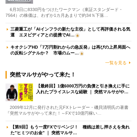
6月3日に8330円をつけたワークマン（東証スタンダード・
7564）の株価は、わずか1カ月あまりで約34％下落…
三菱重工が「AIインフラの新たな主役」として再評価される気
運 エヌビディアとの提携でAI…
キオクシアHD「7万円割れからの急反発」は再びの上昇局面へ
の反転シグナルか？ 市場のムー…
一覧を見る
突然マルサがやって来た！
【最終回】1億6000万円の負債と引き換えに手に
入れたプライスレスな経験 ｜ 突然マルサがや…
2009年12月に発行された元FXトレーダー・磯貝清明氏の著書
『突然マルサがやって来た！～FXで10億円稼い…
【第9回】もう一度FXでリベンジ！ 種銭は差し押さえを免れ
た”ヒミツのお金” ｜ 突然マルサ…