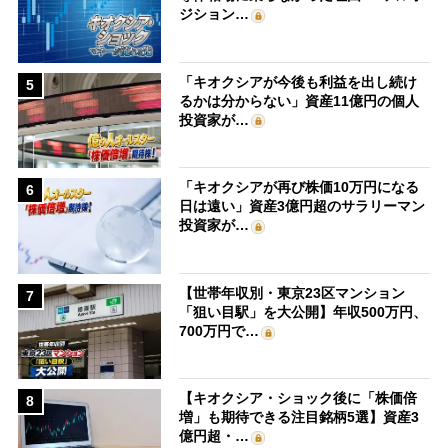
ジション…
「キオクシアが今後も利益を出し続け
5
るかは分からない」資産11億円の個人
投資家が…
「キオクシアが再び株価10万円になる
6
日は遠い」資産3億円超のサラリーマン
投資家が…
【世帯年収別・東京23区マンション
7
「狙い目駅」を大公開】年収500万円、
700万円で…
【キオクシア・ショック後に「株価倍
8
増」も期待できる注目銘柄5選】資産3
億円超・…