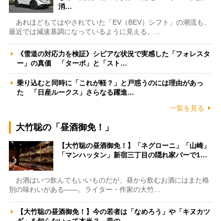
消…
あれほどもてはやされていた「EV（BEV）シフト」の潮流も、
最近では減速基調になっているように見える。…
《雪道の対応力を検証》シビアな状況で実感した「フォレスタ
ー」の真価 「ターボ」と「スト…
乗り込むと同時に「これが軽？」と戸惑うのには理由があっ
た 「日産ルークス」さらなる躍進…
一覧を見る
大竹聡の「昼酒御免！」
【大竹聡の昼酒御免！】「ネグローニ」「山崎」
「マンハッタン」新宿三丁目の隠れ家バーで1…
お酒はいつ飲んでもいいものだが、昼から飲むお酒にはまた格
別の味わいがある――。ライター・作家の大竹…
【大竹聡の昼酒御免！】今の若者は「なめろう」や「キヌカツ
ギ」を知らないって本当？ 昔の…