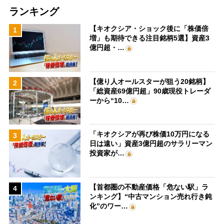
ランキング
【キオクシア・ショック後に「株価倍
1
増」も期待できる注目銘柄5選】資産3
億円超・…
【億り人オールスターが狙う20銘柄】
2
「総資産69億円超」90歳現役トレーダ
ーから“10…
「キオクシアが再び株価10万円になる
3
日は遠い」資産3億円超のサラリーマン
投資家が…
【首都圏の不動産価格「危ない駅」ラ
4
ンキング】“中古マンション売れ行き鈍
化”のワー…