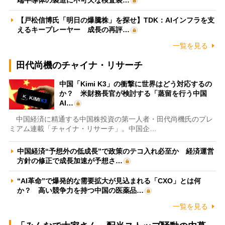
【戸松信博氏「明日の爆騰株」を探せ】TDK：AIインフラを支
えるキープレーヤー 成長の再評…
一覧を見る
田代尚機のチャイナ・リサーチ
中国「Kimi K3」の衝撃に世界はどう対応するの
か？ 米財務長官が検討する「蒸留を行う中国
AI…
中国経済に精通する中国株投資の第一人者・田代尚機氏のプレ
ミアム連載「チャイナ・リサーチ」。中国企…
中国経済“予想外の低成長”で政策のテコ入れ必至か 経済運営
方針の修正で成長加速が予想さ…
“AI革命”で爆発的な需要拡大が見込まれる「CXO」とは何
か？ 高い競争力を持つ中国の医薬品…
一覧を見る