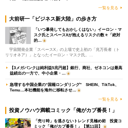
一覧を見る
大前研一「ビジネス新大陸」の歩き方
「いつ暴発してもおかしくはない」イーロン・マ
スク氏とスペースXが抱えるリスクの数々「絶対
的…
宇宙開発企業「スペースX」の上場で史上初の「兆万長者（ト
リリオネア）」となったイーロン・マスク氏。…
【3メガバンクは純利益5兆円超】銀行、商社、ゼネコンは最高
益続出の一方で、中小企業・…
急増する中国企業の“国籍ロンダリング” SHEIN、TikTok、
Temu…本社機能を海外に移転させ…
一覧を見る
投資ノウハウ満載コミック「俺がカブ番長！」
「売り時」を逃さないトレンド見極め術 投資コ
ミック「俺がカブ番長！」【第11回】