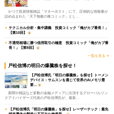
かつて投資情報雑誌「マネーポスト」にて、圧倒的な情報量が
詰め込まれた「天下無敵の株コミック」とし…
テクニカル分析・集中講義 投資コミック「俺がカブ番長！」
【第10回】
不透明相場に勝つ信用取引の極意 投資コミック「俺がカブ番
長！」【第9回】
一覧を見る
戸松信博の明日の爆騰株を探せ！
【戸松信博氏「明日の爆騰株」を探せ】トーメン
デバイス：サムスンを通じて世界のAIメモリ需
要…
新聞や雑誌など多数の金融メディアに出演するグローバルリン
クアドバイザーズ代表の戸松信博氏が、最新…
【戸松信博氏「明日の爆騰株」を探せ】レーザーテック：最先
端半導体の製造に不可欠な検査装…