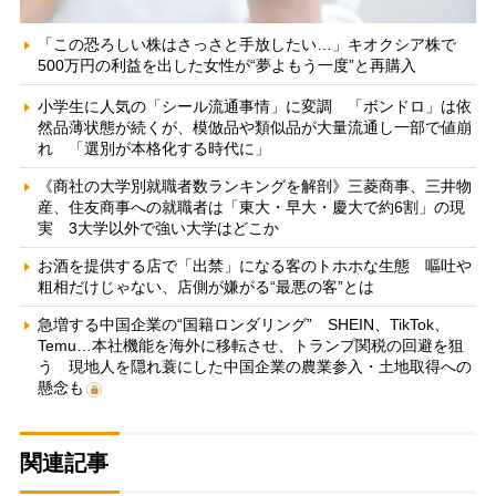
「この恐ろしい株はさっさと手放したい…」キオクシア株で
500万円の利益を出した女性が“夢よもう一度”と再購入
小学生に人気の「シール流通事情」に変調 「ボンドロ」は依
然品薄状態が続くが、模倣品や類似品が大量流通し一部で値崩
れ 「選別が本格化する時代に」
《商社の大学別就職者数ランキングを解剖》三菱商事、三井物
産、住友商事への就職者は「東大・早大・慶大で約6割」の現
実 3大学以外で強い大学はどこか
お酒を提供する店で「出禁」になる客のトホホな生態 嘔吐や
粗相だけじゃない、店側が嫌がる“最悪の客”とは
急増する中国企業の“国籍ロンダリング” SHEIN、TikTok、
Temu…本社機能を海外に移転させ、トランプ関税の回避を狙
う 現地人を隠れ蓑にした中国企業の農業参入・土地取得への
懸念も
関連記事