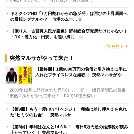
キオクシアHD「7万円割れからの急反発」は再びの上昇局面へ
の反転シグナルか？ 市場のムー…
《億り人・古賀真人氏が厳選》野村総合研究所だけじゃない！
「DX・省力化・円安」を追い風に…
一覧を見る
突然マルサがやって来た！
【最終回】1億6000万円の負債と引き換えに手に
入れたプライスレスな経験 ｜ 突然マルサがや…
2009年12月に発行された元FXトレーダー・磯貝清明氏の著書
『突然マルサがやって来た！～FXで10億円稼い…
【第9回】もう一度FXでリベンジ！ 種銭は差し押さえを免れ
た”ヒミツのお金” ｜ 突然マルサ…
【第8回】年利はなんと14.6％！ 毎日5万円超の延滞税が積み
上がっていく ｜ 突然マルサ…