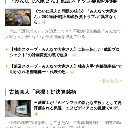
「みんなで大家さん」配当ストップ騒動の内幕
《ついに見えた問題の核心》「みんなで大家さ
ん」2000億円超不動産投資トラブル“異常なく
ら…
本誌『週刊ポスト』が追及してきた不動産投資商品「みんなで
大家さん」がいよいよ最終局面を迎えている…
【独走スクープ・みんなで大家さん】二転三転した“成田プロ
ジェクト”の計画変更の裏で起き…
【追及スクープ・みんなで大家さん】独占入手“内部議事録”で
明かされる柳瀬健一・代表の思…
一覧を見る
古賀真人「発掘！好決算銘柄」
三菱重工が「AIインフラの新たな主役」として再
評価される気運 エヌビディアとの提携でAIデ…
今年の株式市場を牽引してきたAI・半導体関連株に、調整の動
きが広がっている。そうしたなか、再び注目…