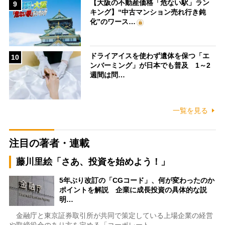
【大阪の不動産価格「危ない駅」ラン
9
キング】“中古マンション売れ行き鈍
化”のワース…
ドライアイスを使わず遺体を保つ「エ
10
ンバーミング」が日本でも普及 1～2
週間は問…
一覧を見る
注目の著者・連載
藤川里絵「さあ、投資を始めよう！」
5年ぶり改訂の「CGコード」、何が変わったのか
ポイントを解説 企業に成長投資の具体的な説
明…
金融庁と東京証券取引所が共同で策定している上場企業の経営
や取締役会のあり方を定める「コーポレート…