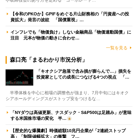
【令和のPKOか】GPIFをめぐる片山財務相の「円資産への投
資拡大」発言の波紋 「国債重視」…
インフレでも「物価負け」しない金融商品「物価連動国債」に
注目 元本が物価の動きに合わせ…
一覧を見る
森口亮「まるわかり市況分析」
「キオクシア急落で含み損が膨らんで…」損失を
投資家としての成長につなげる4つの視点 「…
半導体株を中心に相場の調整色が強まり、7月中旬にはキオク
シアホールディングスがストップ安をつけるな…
「NYダウは高値更新、ナスダック・S&P500は足踏み」が意味
する米国株市場の変化 半…
【歴史的な爆騰劇】時価総額10兆円企業が「2連続ストップ
高」「制限値幅拡大」の衝撃 フ…