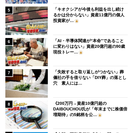
「キオクシアが今後も利益を出し続け
5
るかは分からない」資産11億円の個人
投資家が…
「AI・半導体関連が“本命”であること
6
に変わりはない」資産20億円超の90歳
現役トレー…
「失敗すると取り返しがつかない」葬
7
儀社の手を借りない「DIY葬」の落とし
穴 素人には…
《200万円→資産10億円超の
8
DAIBOUCHOU氏が「年末までに株価倍
増期待」の5銘柄を公…