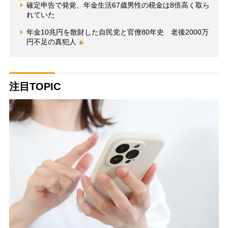
確定申告で発覚、年金生活67歳男性の税金は8倍高く取ら
れていた
年金10兆円を散財した自民党と官僚80年史 老後2000万
円不足の真犯人
注目TOPIC