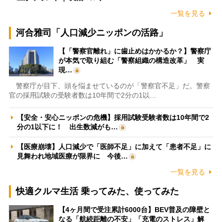
一覧を見る
河合雅司「人口減少ニッポンの活路」
【「警察官離れ」に歯止めはかかるか？】警察庁
が本気で取り組む「警察組織の構造改革」 実
現…
警察庁が目下、頭を悩ませているのが「警察官不足」だ。警察
官の採用試験の受験者数は10年間で2分の1以…
【安全・安心ニッポンの危機】採用試験受験者数は10年間で2
分の1以下に！ 出生数減がも…
【医療崩壊】人口減少で「医師不足」に加えて「患者不足」に
見舞われ地域医療が限界に 今後…
一覧を見る
快適クルマ生活 乗ってみた、使ってみた
【4ヶ月間で受注累計6000台】BEV普及の障壁と
なる「航続距離の不安」「充電のストレス」解