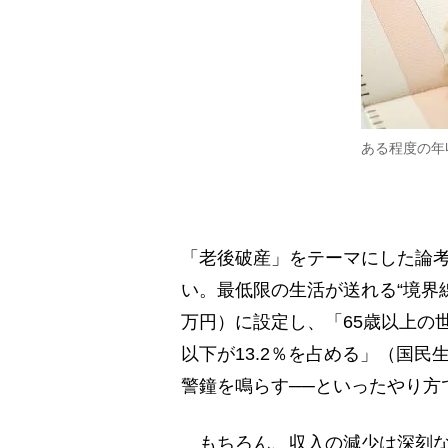
ある程度の年
「老後破産」をテーマにした論
い。最低限の生活が送れる“境界
万円）に設定し、「65歳以上の世帯
以下が13.2％を占める」（国民
警鐘を鳴らす──といったやり方
もちろん、収入の減少は深刻な