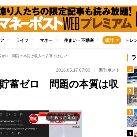
ア
ライフ
マネー
住まい・不動産
家計
トレ
貯蓄ゼロ 問題の本質は収入の多寡ではない
ラ
1
2016.05.17 07:00
週刊ポスト
でも貯蓄ゼロ 問題の本質は収
2
3
もっと見る
arrow_forward_ios
4