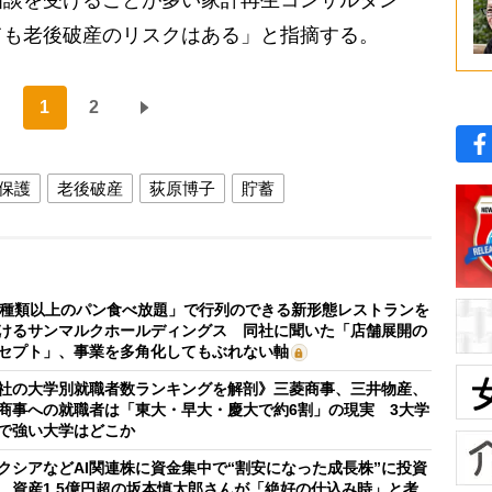
ても老後破産のリスクはある」と指摘する。
1
2
保護
老後破産
荻原博子
貯蓄
0種類以上のパン食べ放題」で行列のできる新形態レストランを
けるサンマルクホールディングス 同社に聞いた「店舗展開の
セプト」、事業を多角化してもぶれない軸
社の大学別就職者数ランキングを解剖》三菱商事、三井物産、
商事への就職者は「東大・早大・慶大で約6割」の現実 3大学
で強い大学はどこか
クシアなどAI関連株に資金集中で“割安になった成長株”に投資
 資産1.5億円超の坂本慎太郎さんが「絶好の仕込み時」と考