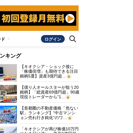
ンド
ログイン
ンキング
【キオクシア・ショック後に
「株価倍増」も期待できる注目
銘柄5選】資産3億円超…
【億り人オールスターが狙う20
銘柄】「総資産69億円超」90歳
現役トレーダーから“1…
【首都圏の不動産価格「危ない
駅」ランキング】“中古マンシ
ョン売れ行き鈍化”のワ…
「キオクシアが再び株価10万円