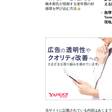
楠木新氏が指南する老年期の好
える
循環を呼び込む方法
急増
Te
現地
当サイトに記載されている内容はあくまで