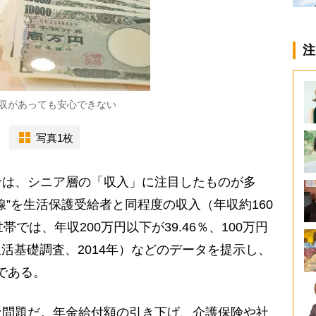
注
収があっても安心できない
写真1枚
考は、シニア層の「収入」に注目したものが多
線”を生活保護受給者と同程度の収入（年収約160
では、年収200万円以下が39.46％、100万円
生活基礎調査、2014年）などのデータを提示し、
である。
問題だ。年金給付額の引き下げ、介護保険や社