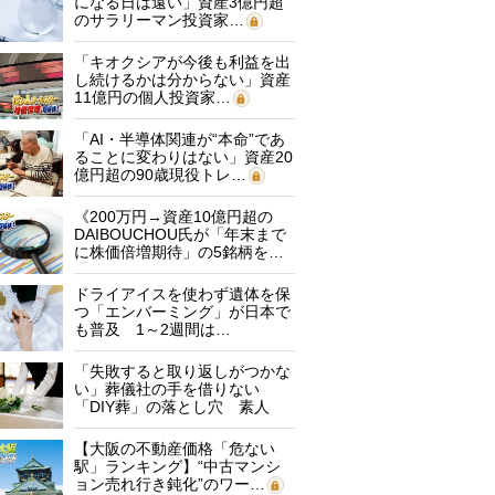
になる日は遠い」資産3億円超
のサラリーマン投資家…
「キオクシアが今後も利益を出
し続けるかは分からない」資産
11億円の個人投資家…
「AI・半導体関連が“本命”であ
ることに変わりはない」資産20
億円超の90歳現役トレ…
《200万円→資産10億円超の
DAIBOUCHOU氏が「年末まで
に株価倍増期待」の5銘柄を…
ドライアイスを使わず遺体を保
つ「エンバーミング」が日本で
も普及 1～2週間は…
「失敗すると取り返しがつかな
い」葬儀社の手を借りない
「DIY葬」の落とし穴 素人
に…
【大阪の不動産価格「危ない
駅」ランキング】“中古マンシ
ョン売れ行き鈍化”のワー…