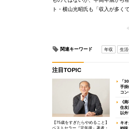
ト・横山光昭氏も「収入が多く
関連キーワード
年収
生活
注目TOPIC
「3
手掛
コン
《商
住友
以外
【75歳をすぎたらやめること】
キオ
ベストセラー『定年後』著者・
妙味