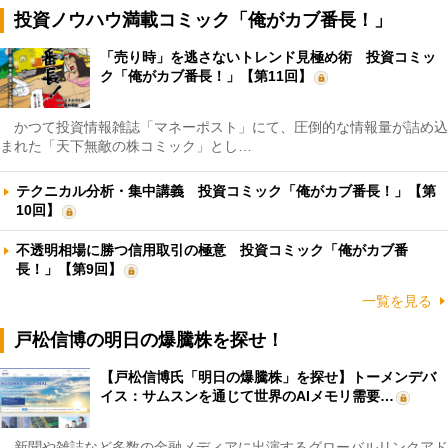
投資ノウハウ満載コミック「俺がカブ番長！」
「売り時」を逃さないトレンド見極め術 投資コミッ
ク「俺がカブ番長！」【第11回】
かつて投資情報雑誌「マネーポスト」にて、圧倒的な情報量が詰め込
まれた「天下無敵の株コミック」とし…
テクニカル分析・集中講義 投資コミック「俺がカブ番長！」【第
10回】
不透明相場に勝つ信用取引の極意 投資コミック「俺がカブ番
長！」【第9回】
一覧を見る
戸松信博の明日の爆騰株を探せ！
【戸松信博氏「明日の爆騰株」を探せ】トーメンデバ
イス：サムスンを通じて世界のAIメモリ需要…
新聞や雑誌など多数の金融メディアに出演するグローバルリンクアド