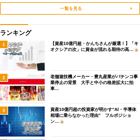
一覧を見る
ランキング
【資産10億円超・かんちさんが厳選！】「キ
1
オクシアの次」に資金が流れる期待の高…
老舗遊技機メーカー・豊丸産業がパチンコ事
2
業停止の背景 大手と中小の格差拡大に拍
車…
資産10億円超の投資家が明かす“AI・半導体
3
相場に乗らなかった理由” フルポジショ
ン…