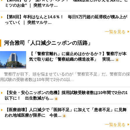
ミツのお金” ｜ 突然マルサ…
【第8回】年利はなんと14.6％！ 毎日5万円超の延滞税が積み上が
っていく ｜ 突然マルサ…
一覧を見る
河合雅司「人口減少ニッポンの活路」
【「警察官離れ」に歯止めはかかるか？】警察庁が本
気で取り組む「警察組織の構造改革」 実現…
警察庁が目下、頭を悩ませているのが「警察官不足」だ。警察官の採
用試験の受験者数は10年間で2分の1以…
【安全・安心ニッポンの危機】採用試験受験者数は10年間で2分の1
以下に！ 出生数減がも…
【医療崩壊】人口減少で「医師不足」に加えて「患者不足」に見舞
われ地域医療が限界に 今後…
一覧を見る