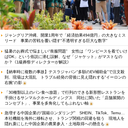
ジャングリア沖縄、開業1周年で「経済効果494億円」の大きなミス
リード 事業の苦戦を覆い隠す“不透明すぎる巨大な数字”
猛暑のお葬式で悩ましい“喪服問題” 女性は「ワンピースを着ていけ
ばOK」という俗説に潜む誤解、なぜ「ジャケット」がマストなの
か？《1級葬祭ディレクターが解説》
【納車時に複数の事故】テスラジャパン“多額のEV補助金”で注文殺
到、現場は大混乱 トラブル続発の背後に見え隠れする“イーロンの
右腕”の影
「30種類以上のパン食べ放題」で行列のできる新形態レストランを
手掛けるサンマルクホールディングス 同社に聞いた「店舗展開の
コンセプト」、事業を多角化してもぶれない軸
急増する中国企業の“国籍ロンダリング” SHEIN、TikTok、Temu…
本社機能を海外に移転させ、トランプ関税の回避を狙う 現地人を
隠れ蓑にした中国企業の農業参入・土地取得への懸念も