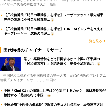
バイザーズ代表の戸松信博氏が、最新…
【戸松信博氏「明日の爆騰株」を探せ】レーザーテック：最先端半
導体の製造に不可欠な検査装…
【戸松信博氏「明日の爆騰株」を探せ】TDK：AIインフラを支える
キープレーヤー 成長の再評…
一覧を見る
田代尚機のチャイナ・リサーチ
厳しい経済情勢をどう打開するか？中国の下半期の
「経済運営方針」を読み解く 需要不足対策が…
中国経済に精通する中国株投資の第一人者・田代尚機氏のプレミアム
連載「チャイナ・リサーチ」。中国の…
中国「Kimi K3」の衝撃に世界はどう対応するのか？ 米財務長官が
検討する「蒸留を行う中国…
中国経済“予想外の低成長”で政策のテコ入れ必至か 経済運営方針