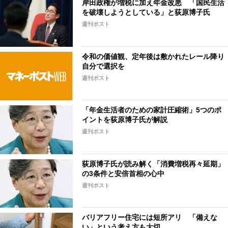
岸田政権が増税に加え年金改悪 「国民生活
を破壊しようとしている」と荻原博子氏
週刊ポスト
令和の価値観、定年後は敷かれたレール降り
自分で選択を
週刊ポスト
「年金生活者のための家計圧縮術」5つのポ
イントを荻原博子氏が解説
週刊ポスト
荻原博子氏が読み解く「消費増税再々延期」
の3条件と安倍首相の心中
週刊ポスト
バリアフリー住宅には短所アリ 「備えな
い」という考え方も大切