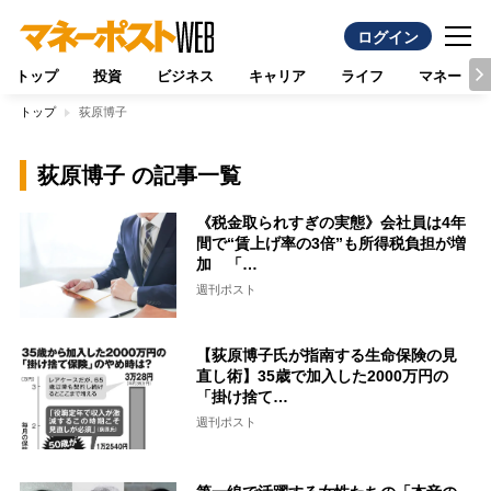
ログイン
トップ
投資
ビジネス
キャリア
ライフ
マネー
トップ
荻原博子
荻原博子 の記事一覧
《税金取られすぎの実態》会社員は4年
間で“賃上げ率の3倍”も所得税負担が増
加 「…
週刊ポスト
【荻原博子氏が指南する生命保険の見
直し術】35歳で加入した2000万円の
「掛け捨て…
週刊ポスト