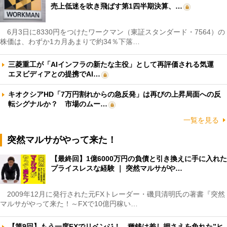
売上低迷を吹き飛ばす第1四半期決算、…
6月3日に8330円をつけたワークマン（東証スタンダード・7564）の
株価は、わずか1カ月あまりで約34％下落…
三菱重工が「AIインフラの新たな主役」として再評価される気運
エヌビディアとの提携でAI…
キオクシアHD「7万円割れからの急反発」は再びの上昇局面への反
転シグナルか？ 市場のムー…
一覧を見る
突然マルサがやって来た！
【最終回】1億6000万円の負債と引き換えに手に入れた
プライスレスな経験 ｜ 突然マルサがや…
2009年12月に発行された元FXトレーダー・磯貝清明氏の著書『突然
マルサがやって来た！～FXで10億円稼い…
【第9回】もう一度FXでリベンジ！ 種銭は差し押さえを免れた”ヒ