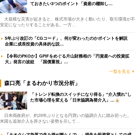
ておきたい3つのポイント「資産の棚卸し…
大規模な災害が起きると、株式市場が大きく動いたり、取引環境が不
安定になったりすることがある。一方…
5年ぶり改訂の「CGコード」、何が変わったのかポイントを解説
企業に成長投資の具体的な説…
【令和のPKOか】GPIFをめぐる片山財務相の「円資産への投資拡
大」発言の波紋 「国債重視」…
一覧を見る
森口亮「まるわかり市況分析」
「トレンド転換のスイッチになり得る」“介入慣れ”し
た市場心理を変える「日米協調為替介入」…
日米両政府が、約28年ぶりとなる円買いの協調介入に踏み切った。
米国も追加介入を辞さない姿勢を示して…
「キオクシア急落で含み損が膨らんで…」損失を投資家としての成