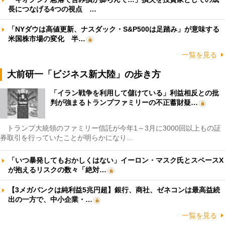
長につなげる4つの視点 …
「NYダウは高値更新、ナスダック・S&P500は足踏み」が意味する
米国株市場の変化 半…
一覧を見る
大前研一「ビジネス新大陸」の歩き方
「イラン戦争を利用して儲けている」利益相反との批
判が強まるトランプファミリーの不正蓄財疑…
トランプ大統領のファミリー信託が今年1～3月に3000回以上もの証
券取引を行っていたことが明らかになり…
「いつ暴発してもおかしくはない」イーロン・マスク氏とスペースX
が抱えるリスクの数々「絶対…
【3メガバンクは純利益5兆円超】銀行、商社、ゼネコンは最高益続
出の一方で、中小企業・…
一覧を見る