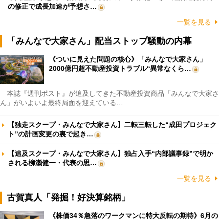
の修正で成長加速が予想さ…
一覧を見る
「みんなで大家さん」配当ストップ騒動の内幕
《ついに見えた問題の核心》「みんなで大家さん」
2000億円超不動産投資トラブル“異常なくら…
本誌『週刊ポスト』が追及してきた不動産投資商品「みんなで大家さ
ん」がいよいよ最終局面を迎えている…
【独走スクープ・みんなで大家さん】二転三転した“成田プロジェク
ト”の計画変更の裏で起き…
【追及スクープ・みんなで大家さん】独占入手“内部議事録”で明か
される柳瀬健一・代表の思…
一覧を見る
古賀真人「発掘！好決算銘柄」
《株価34％急落のワークマンに特大反転の期待》6月の