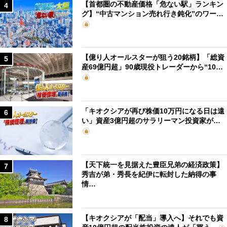
【首都圏の不動産価格「危ない駅」ランキン
4
グ】“中古マンション売れ行き鈍化”のワー…
【億り人オールスターが狙う20銘柄】「総資
5
産69億円超」90歳現役トレーダーから“10…
「キオクシアが再び株価10万円になる日は遠
6
い」資産3億円超のサラリーマン投資家が…
【天下統一を見据えた豊臣兄弟の経済政策】
7
秀吉が弟・秀長を紀伊に転封した納得の事
情…
【キオクシアが「配当」導入へ】それでも資
8