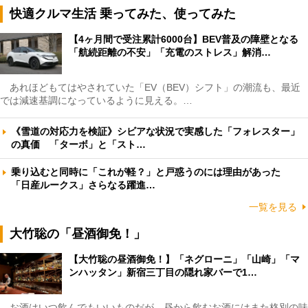
快適クルマ生活 乗ってみた、使ってみた
【4ヶ月間で受注累計6000台】BEV普及の障壁となる
「航続距離の不安」「充電のストレス」解消…
あれほどもてはやされていた「EV（BEV）シフト」の潮流も、最近
では減速基調になっているように見える。…
《雪道の対応力を検証》シビアな状況で実感した「フォレスター」
の真価 「ターボ」と「スト…
乗り込むと同時に「これが軽？」と戸惑うのには理由があった
「日産ルークス」さらなる躍進…
一覧を見る
大竹聡の「昼酒御免！」
【大竹聡の昼酒御免！】「ネグローニ」「山崎」「マ
ンハッタン」新宿三丁目の隠れ家バーで1…
お酒はいつ飲んでもいいものだが、昼から飲むお酒にはまた格別の味