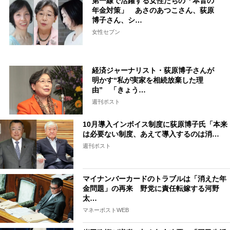
第一線で活躍する女性たちの「本音の
年金対策」 あさのあつこさん、荻原
博子さん、シ…
女性セブン
経済ジャーナリスト・荻原博子さんが
明かす“私が実家を相続放棄した理
由” 「きょう…
週刊ポスト
10月導入インボイス制度に荻原博子氏「本来
は必要ない制度、あえて導入するのは消…
週刊ポスト
マイナンバーカードのトラブルは「消えた年
金問題」の再来 野党に責任転嫁する河野
太…
マネーポストWEB