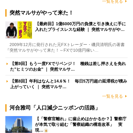
一覧を見る
突然マルサがやって来た！
【最終回】1億6000万円の負債と引き換えに手に
入れたプライスレスな経験 ｜ 突然マルサがや…
2009年12月に発行された元FXトレーダー・磯貝清明氏の著書
『突然マルサがやって来た！～FXで10億円稼い…
【第9回】もう一度FXでリベンジ！ 種銭は差し押さえを免れ
た”ヒミツのお金” ｜ 突然マルサ…
【第8回】年利はなんと14.6％！ 毎日5万円超の延滞税が積み
上がっていく ｜ 突然マルサ…
一覧を見る
河合雅司「人口減少ニッポンの活路」
【「警察官離れ」に歯止めはかかるか？】警察庁
が本気で取り組む「警察組織の構造改革」 実
現…