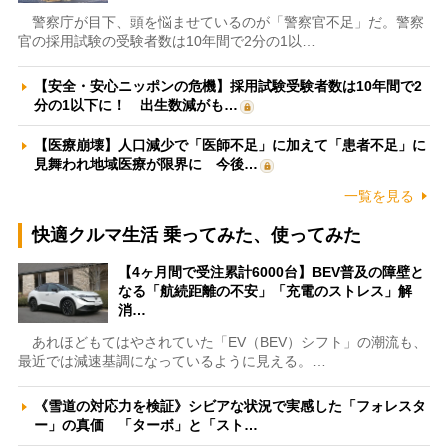
警察庁が目下、頭を悩ませているのが「警察官不足」だ。警察
官の採用試験の受験者数は10年間で2分の1以…
【安全・安心ニッポンの危機】採用試験受験者数は10年間で2
分の1以下に！ 出生数減がも…
【医療崩壊】人口減少で「医師不足」に加えて「患者不足」に
見舞われ地域医療が限界に 今後…
一覧を見る
快適クルマ生活 乗ってみた、使ってみた
【4ヶ月間で受注累計6000台】BEV普及の障壁と
なる「航続距離の不安」「充電のストレス」解
消…
あれほどもてはやされていた「EV（BEV）シフト」の潮流も、
最近では減速基調になっているように見える。…
《雪道の対応力を検証》シビアな状況で実感した「フォレスタ
ー」の真価 「ターボ」と「スト…