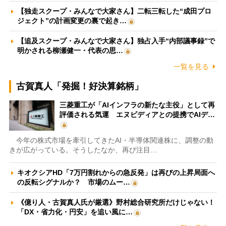
【独走スクープ・みんなで大家さん】二転三転した“成田プロ
ジェクト”の計画変更の裏で起き…
【追及スクープ・みんなで大家さん】独占入手“内部議事録”で
明かされる柳瀬健一・代表の思…
一覧を見る
古賀真人「発掘！好決算銘柄」
三菱重工が「AIインフラの新たな主役」として再
評価される気運 エヌビディアとの提携でAIデ…
今年の株式市場を牽引してきたAI・半導体関連株に、調整の動
きが広がっている。そうしたなか、再び注目…
キオクシアHD「7万円割れからの急反発」は再びの上昇局面へ
の反転シグナルか？ 市場のムー…
《億り人・古賀真人氏が厳選》野村総合研究所だけじゃない！
「DX・省力化・円安」を追い風に…