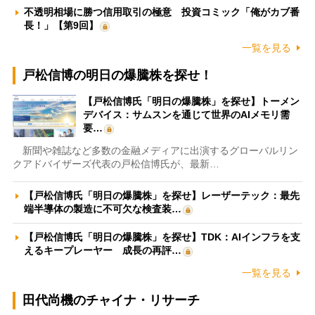
不透明相場に勝つ信用取引の極意 投資コミック「俺がカブ番
長！」【第9回】
一覧を見る
戸松信博の明日の爆騰株を探せ！
【戸松信博氏「明日の爆騰株」を探せ】トーメン
デバイス：サムスンを通じて世界のAIメモリ需
要…
新聞や雑誌など多数の金融メディアに出演するグローバルリン
クアドバイザーズ代表の戸松信博氏が、最新…
【戸松信博氏「明日の爆騰株」を探せ】レーザーテック：最先
端半導体の製造に不可欠な検査装…
【戸松信博氏「明日の爆騰株」を探せ】TDK：AIインフラを支
えるキープレーヤー 成長の再評…
一覧を見る
田代尚機のチャイナ・リサーチ