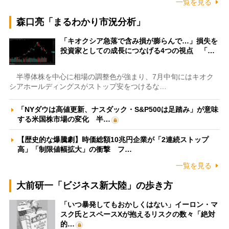
一覧を見る
森口亮「まるわかり市況分析」
「キオクシア急落で含み損が膨らんで…」損失を
投資家としての成長につなげる4つの視点 「…
半導体株を中心に相場の調整色が強まり、7月中旬にはキオク
シアホールディングスがストップ安をつけるな…
「NYダウは高値更新、ナスダック・S&P500は足踏み」が意味
する米国株市場の変化 半…
【歴史的な爆騰劇】時価総額10兆円企業が「2連続ストップ
高」「制限値幅拡大」の衝撃 フ…
一覧を見る
大前研一「ビジネス新大陸」の歩き方
「いつ暴発してもおかしくはない」イーロン・マ
スク氏とスペースXが抱えるリスクの数々「絶対
的…