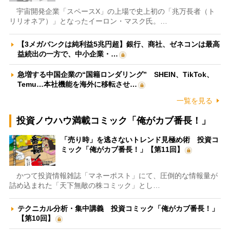
宇宙開発企業「スペースX」の上場で史上初の「兆万長者（ト
リリオネア）」となったイーロン・マスク氏。…
【3メガバンクは純利益5兆円超】銀行、商社、ゼネコンは最高
益続出の一方で、中小企業・…
急増する中国企業の“国籍ロンダリング” SHEIN、TikTok、
Temu…本社機能を海外に移転させ…
一覧を見る
投資ノウハウ満載コミック「俺がカブ番長！」
「売り時」を逃さないトレンド見極め術 投資コ
ミック「俺がカブ番長！」【第11回】
かつて投資情報雑誌「マネーポスト」にて、圧倒的な情報量が
詰め込まれた「天下無敵の株コミック」とし…
テクニカル分析・集中講義 投資コミック「俺がカブ番長！」
【第10回】