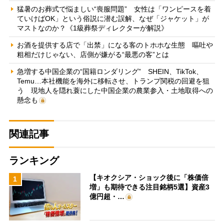
猛暑のお葬式で悩ましい“喪服問題” 女性は「ワンピースを着
ていけばOK」という俗説に潜む誤解、なぜ「ジャケット」が
マストなのか？《1級葬祭ディレクターが解説》
お酒を提供する店で「出禁」になる客のトホホな生態 嘔吐や
粗相だけじゃない、店側が嫌がる“最悪の客”とは
急増する中国企業の“国籍ロンダリング” SHEIN、TikTok、
Temu…本社機能を海外に移転させ、トランプ関税の回避を狙
う 現地人を隠れ蓑にした中国企業の農業参入・土地取得への
懸念も
関連記事
ランキング
【キオクシア・ショック後に「株価倍
1
増」も期待できる注目銘柄5選】資産3
億円超・…