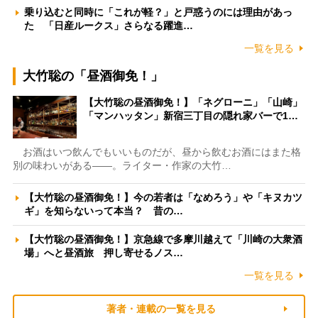
乗り込むと同時に「これが軽？」と戸惑うのには理由があっ
た 「日産ルークス」さらなる躍進…
一覧を見る
大竹聡の「昼酒御免！」
【大竹聡の昼酒御免！】「ネグローニ」「山崎」
「マンハッタン」新宿三丁目の隠れ家バーで1…
お酒はいつ飲んでもいいものだが、昼から飲むお酒にはまた格
別の味わいがある――。ライター・作家の大竹…
【大竹聡の昼酒御免！】今の若者は「なめろう」や「キヌカツ
ギ」を知らないって本当？ 昔の…
【大竹聡の昼酒御免！】京急線で多摩川越えて「川崎の大衆酒
場」へと昼酒旅 押し寄せるノス…
一覧を見る
著者・連載の一覧を見る