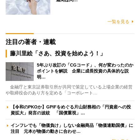
一覧を見る
注目の著者・連載
藤川里絵「さあ、投資を始めよう！」
5年ぶり改訂の「CGコード」、何が変わったのか
ポイントを解説 企業に成長投資の具体的な説
明…
金融庁と東京証券取引所が共同で策定している上場企業の経営
や取締役会のあり方を定める「コーポレート…
【令和のPKOか】GPIFをめぐる片山財務相の「円資産への投
資拡大」発言の波紋 「国債重視」…
インフレでも「物価負け」しない金融商品「物価連動国債」に
注目 元本が物価の動きに合わせ…