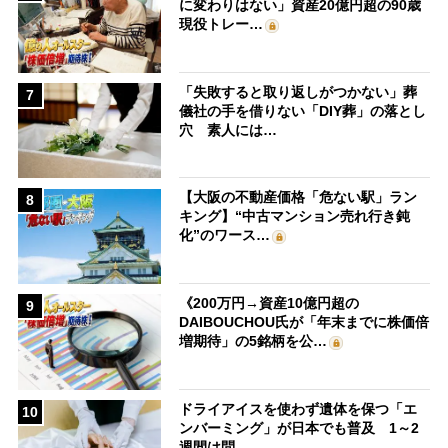
に変わりはない」資産20億円超の90歳
現役トレー…
「失敗すると取り返しがつかない」葬
7
儀社の手を借りない「DIY葬」の落とし
穴 素人には…
【大阪の不動産価格「危ない駅」ラン
8
キング】“中古マンション売れ行き鈍
化”のワース…
《200万円→資産10億円超の
9
DAIBOUCHOU氏が「年末までに株価倍
増期待」の5銘柄を公…
ドライアイスを使わず遺体を保つ「エ
10
ンバーミング」が日本でも普及 1～2
週間は問…