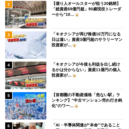
【億り人オールスターが狙う20銘柄】
2
「総資産69億円超」90歳現役トレーダ
ーから“10…
「キオクシアが再び株価10万円になる
3
日は遠い」資産3億円超のサラリーマン
投資家が…
「キオクシアが今後も利益を出し続け
4
るかは分からない」資産11億円の個人
投資家が…
【首都圏の不動産価格「危ない駅」ラ
5
ンキング】“中古マンション売れ行き鈍
化”のワー…
「AI・半導体関連が“本命”であること
6