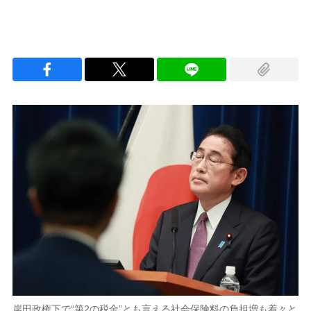
岸田政権下で“第2の税金”とも言える社会保険料の負担増も着々と