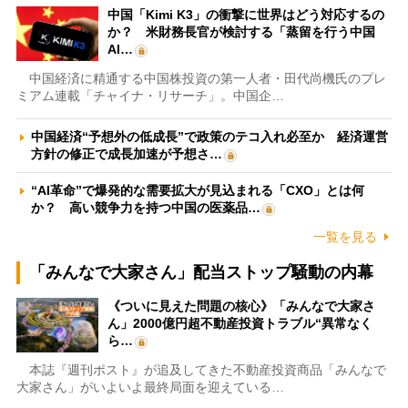
中国「Kimi K3」の衝撃に世界はどう対応するの
か？ 米財務長官が検討する「蒸留を行う中国
AI…
中国経済に精通する中国株投資の第一人者・田代尚機氏のプレ
ミアム連載「チャイナ・リサーチ」。中国企…
中国経済“予想外の低成長”で政策のテコ入れ必至か 経済運営
方針の修正で成長加速が予想さ…
“AI革命”で爆発的な需要拡大が見込まれる「CXO」とは何
か？ 高い競争力を持つ中国の医薬品…
一覧を見る
「みんなで大家さん」配当ストップ騒動の内幕
《ついに見えた問題の核心》「みんなで大家さ
ん」2000億円超不動産投資トラブル“異常なく
ら…
本誌『週刊ポスト』が追及してきた不動産投資商品「みんなで
大家さん」がいよいよ最終局面を迎えている…