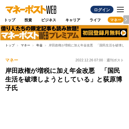
ログイン
トップ
投資
ビジネス
キャリア
ライフ
マネー
トップ
マネー
年金
岸田政権が増税に加え年金改悪 「国民生活を破壊しよ
マネー
2022.12.26 07:00
週刊ポスト
岸田政権が増税に加え年金改悪 「国民
生活を破壊しようとしている」と荻原博
子氏
Loaded
:
100.00%
/
Unmute