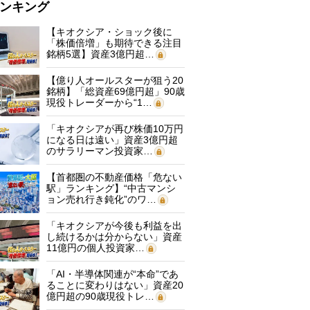
ンキング
【キオクシア・ショック後に
「株価倍増」も期待できる注目
銘柄5選】資産3億円超…
【億り人オールスターが狙う20
銘柄】「総資産69億円超」90歳
現役トレーダーから“1…
「キオクシアが再び株価10万円
になる日は遠い」資産3億円超
のサラリーマン投資家…
【首都圏の不動産価格「危ない
駅」ランキング】“中古マンシ
ョン売れ行き鈍化”のワ…
「キオクシアが今後も利益を出
し続けるかは分からない」資産
11億円の個人投資家…
「AI・半導体関連が“本命”であ
ることに変わりはない」資産20
億円超の90歳現役トレ…