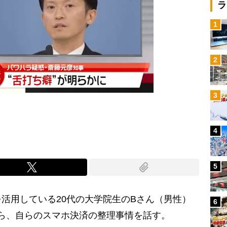
ラ
1
2
3
4
5
活用している20代の大学院生のBさん（男性）
6
ながら、自らのスマホ決済の整理事情を話す。