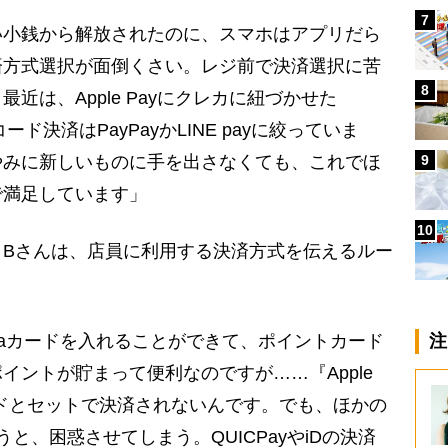
7
い小銭から解放されたのに、スマホはアプリだら
済方式選択が面倒くさい。レジ前で決済選択に苦
8
近は、Apple Payにクレカに紐づかせた
コード決済はPayPayかLINE payに絞っていま
9
やみに新しいものに手を出さなくても、これでほ
で満足しています」
10
Bさんは、店員に利用する決済方式を伝えるルー
にPontaカードを入れることができて、ポイントカード
注
イントが貯まって便利なのですが……『Apple
カードとセットで決済されないんです。でも、ほかの
いうと、困惑させてしまう。QUICPayやiDの決済