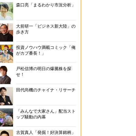
森口亮「まるわかり市況分析」
大前研一「ビジネス新大陸」の
歩き方
投資ノウハウ満載コミック「俺
がカブ番長！」
戸松信博の明日の爆騰株を探
せ！
田代尚機のチャイナ・リサーチ
「みんなで大家さん」配当スト
ップ騒動の内幕
古賀真人「発掘！好決算銘柄」