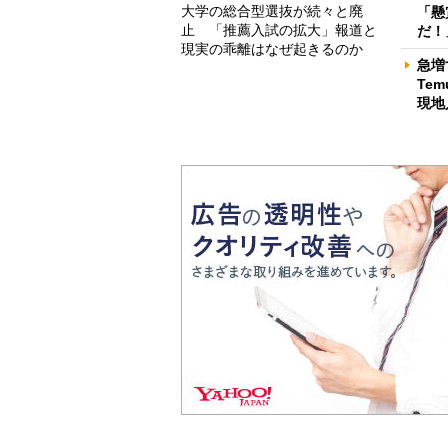
大学の総合型選抜が続々と廃
「懸
止 「推薦入試の拡大」報道と
だ！
現実の乖離はなぜ起きるのか
急増
Te
現地