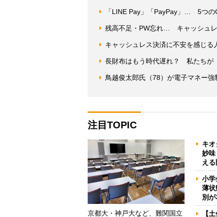
「LINE Pay」「PayPay」… 
残高不足・PW忘れ… キャッシュ
キャッシュレス決済に不安を感じる
長財布はもう時代遅れ？ 私たちが
鳥越俊太郎氏（78）が電子マネー
注目TOPIC
キオ
妙味
える
小学
薄状
別が
京都大・神戸大など、難関国立
【土