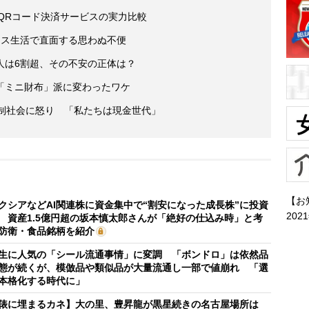
5つのQRコード決済サービスの実力比較
レス生活で直面する思わぬ不便
人は6割超、その不安の正体は？
「ミニ財布」派に変わったワケ
強制社会に怒り 「私たちは現金世代」
【お
クシアなどAI関連株に資金集中で“割安になった成長株”に投資
202
 資産1.5億円超の坂本慎太郎さんが「絶好の仕込み時」と考
防衛・食品銘柄を紹介
生に人気の「シール流通事情」に変調 「ボンドロ」は依然品
態が続くが、模倣品や類似品が大量流通し一部で値崩れ 「選
本格化する時代に」
俵に埋まるカネ】大の里、豊昇龍が黒星続きの名古屋場所は