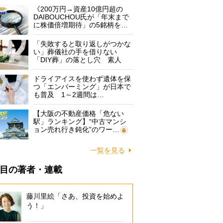
《200万円→資産10億円超の
DAIBOUCHOU氏が「年末まで
に株価倍増期待」の5銘柄を…
「失敗すると取り返しがつかな
い」葬儀社の手を借りない
「DIY葬」の落とし穴 素人
に…
ドライアイスを使わず遺体を保
つ「エンバーミング」が日本で
も普及 1～2週間は…
【大阪の不動産価格「危ない
駅」ランキング】“中古マンシ
ョン売れ行き鈍化”のワー…
一覧を見る
目の著者・連載
藤川里絵「さあ、投資を始めよ
う！」