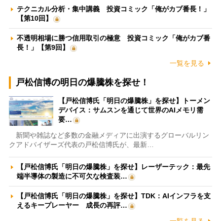
テクニカル分析・集中講義 投資コミック「俺がカブ番長！」
【第10回】
不透明相場に勝つ信用取引の極意 投資コミック「俺がカブ番
長！」【第9回】
一覧を見る
戸松信博の明日の爆騰株を探せ！
【戸松信博氏「明日の爆騰株」を探せ】トーメン
デバイス：サムスンを通じて世界のAIメモリ需
要…
新聞や雑誌など多数の金融メディアに出演するグローバルリン
クアドバイザーズ代表の戸松信博氏が、最新…
【戸松信博氏「明日の爆騰株」を探せ】レーザーテック：最先
端半導体の製造に不可欠な検査装…
【戸松信博氏「明日の爆騰株」を探せ】TDK：AIインフラを支
えるキープレーヤー 成長の再評…
一覧を見る