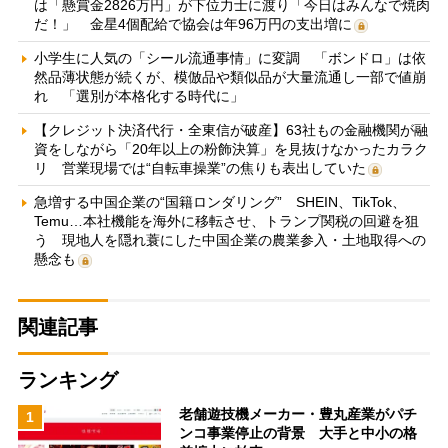
は「懸賞金2826万円」が下位力士に渡り「今日はみんなで焼肉
だ！」 金星4個配給で協会は年96万円の支出増に
小学生に人気の「シール流通事情」に変調 「ボンドロ」は依
然品薄状態が続くが、模倣品や類似品が大量流通し一部で値崩
れ 「選別が本格化する時代に」
【クレジット決済代行・全東信が破産】63社もの金融機関が融
資をしながら「20年以上の粉飾決算」を見抜けなかったカラク
リ 営業現場では“自転車操業”の焦りも表出していた
急増する中国企業の“国籍ロンダリング” SHEIN、TikTok、
Temu…本社機能を海外に移転させ、トランプ関税の回避を狙
う 現地人を隠れ蓑にした中国企業の農業参入・土地取得への
懸念も
関連記事
ランキング
老舗遊技機メーカー・豊丸産業がパチ
1
ンコ事業停止の背景 大手と中小の格