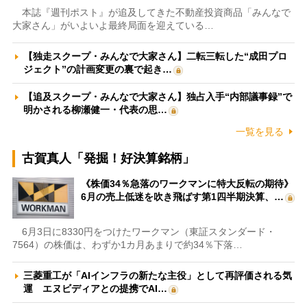
本誌『週刊ポスト』が追及してきた不動産投資商品「みんなで
大家さん」がいよいよ最終局面を迎えている…
【独走スクープ・みんなで大家さん】二転三転した“成田プロ
ジェクト”の計画変更の裏で起き…
【追及スクープ・みんなで大家さん】独占入手“内部議事録”で
明かされる柳瀬健一・代表の思…
一覧を見る
古賀真人「発掘！好決算銘柄」
《株価34％急落のワークマンに特大反転の期待》
6月の売上低迷を吹き飛ばす第1四半期決算、…
6月3日に8330円をつけたワークマン（東証スタンダード・
7564）の株価は、わずか1カ月あまりで約34％下落…
三菱重工が「AIインフラの新たな主役」として再評価される気
運 エヌビディアとの提携でAI…