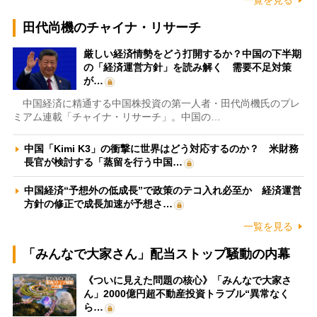
田代尚機のチャイナ・リサーチ
厳しい経済情勢をどう打開するか？中国の下半期
の「経済運営方針」を読み解く 需要不足対策
が…
中国経済に精通する中国株投資の第一人者・田代尚機氏のプレ
ミアム連載「チャイナ・リサーチ」。中国の…
中国「Kimi K3」の衝撃に世界はどう対応するのか？ 米財務
長官が検討する「蒸留を行う中国…
中国経済“予想外の低成長”で政策のテコ入れ必至か 経済運営
方針の修正で成長加速が予想さ…
一覧を見る
「みんなで大家さん」配当ストップ騒動の内幕
《ついに見えた問題の核心》「みんなで大家さ
ん」2000億円超不動産投資トラブル“異常なく
ら…