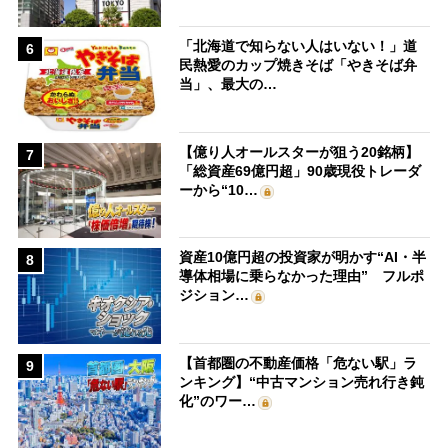
「北海道で知らない人はいない！」道
6
民熱愛のカップ焼きそば「やきそば弁
当」、最大の…
【億り人オールスターが狙う20銘柄】
7
「総資産69億円超」90歳現役トレーダ
ーから“10…
資産10億円超の投資家が明かす“AI・半
8
導体相場に乗らなかった理由” フルポ
ジション…
【首都圏の不動産価格「危ない駅」ラ
9
ンキング】“中古マンション売れ行き鈍
化”のワー…