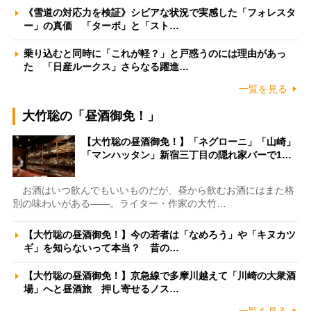
《雪道の対応力を検証》シビアな状況で実感した「フォレスタ
ー」の真価 「ターボ」と「スト…
乗り込むと同時に「これが軽？」と戸惑うのには理由があっ
た 「日産ルークス」さらなる躍進…
一覧を見る
大竹聡の「昼酒御免！」
【大竹聡の昼酒御免！】「ネグローニ」「山崎」
「マンハッタン」新宿三丁目の隠れ家バーで1…
お酒はいつ飲んでもいいものだが、昼から飲むお酒にはまた格
別の味わいがある――。ライター・作家の大竹…
【大竹聡の昼酒御免！】今の若者は「なめろう」や「キヌカツ
ギ」を知らないって本当？ 昔の…
【大竹聡の昼酒御免！】京急線で多摩川越えて「川崎の大衆酒
場」へと昼酒旅 押し寄せるノス…
一覧を見る