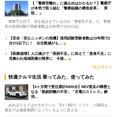
【「警察官離れ」に歯止めはかかるか？】警察庁
が本気で取り組む「警察組織の構造改革」 実
現…
警察庁が目下、頭を悩ませているのが「警察官不足」だ。警察
官の採用試験の受験者数は10年間で2分の1以…
【安全・安心ニッポンの危機】採用試験受験者数は10年間で2
分の1以下に！ 出生数減がも…
【医療崩壊】人口減少で「医師不足」に加えて「患者不足」に
見舞われ地域医療が限界に 今後…
一覧を見る
快適クルマ生活 乗ってみた、使ってみた
【4ヶ月間で受注累計6000台】BEV普及の障壁と
なる「航続距離の不安」「充電のストレス」解
消…
あれほどもてはやされていた「EV（BEV）シフト」の潮流も、
最近では減速基調になっているように見える。…