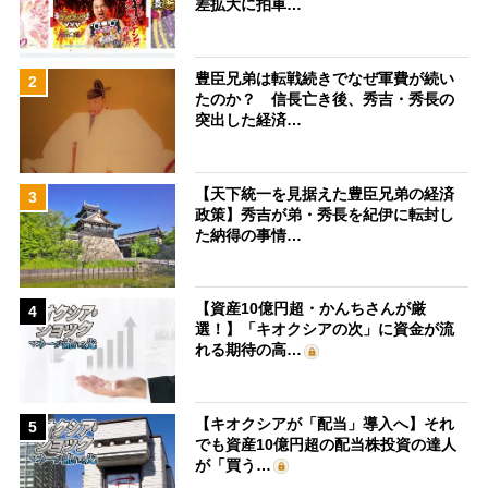
差拡大に拍車…
豊臣兄弟は転戦続きでなぜ軍費が続い
2
たのか？ 信長亡き後、秀吉・秀長の
突出した経済…
【天下統一を見据えた豊臣兄弟の経済
3
政策】秀吉が弟・秀長を紀伊に転封し
た納得の事情…
【資産10億円超・かんちさんが厳
4
選！】「キオクシアの次」に資金が流
れる期待の高…
【キオクシアが「配当」導入へ】それ
5
でも資産10億円超の配当株投資の達人
が「買う…