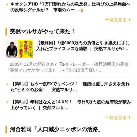
キオクシアHD「7万円割れからの急反発」は再びの上昇局面へ
の反転シグナルか？ 市場のムー…
一覧を見る
突然マルサがやって来た！
【最終回】1億6000万円の負債と引き換えに手に
入れたプライスレスな経験 ｜ 突然マルサがや…
2009年12月に発行された元FXトレーダー・磯貝清明氏の著書
『突然マルサがやって来た！～FXで10億円稼い…
【第9回】もう一度FXでリベンジ！ 種銭は差し押さえを免れ
た”ヒミツのお金” ｜ 突然マルサ…
【第8回】年利はなんと14.6％！ 毎日5万円超の延滞税が積み
上がっていく ｜ 突然マルサ…
一覧を見る
河合雅司「人口減少ニッポンの活路」