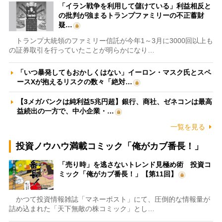
「イラン戦争を利用して儲けている」利益相反と
の批判が強まるトランプファミリーの不正蓄財
疑…
トランプ大統領のファミリー信託が今年1～3月に3000回以上も
の証券取引を行っていたことが明らかになり…
「いつ暴発してもおかしくはない」イーロン・マスク氏とスペ
ースXが抱えるリスクの数々「絶対…
【3メガバンクは純利益5兆円超】銀行、商社、ゼネコンは最高
益続出の一方で、中小企業・…
一覧を見る
投資ノウハウ満載コミック「俺がカブ番長！」
「売り時」を逃さないトレンド見極め術 投資コ
ミック「俺がカブ番長！」【第11回】
かつて投資情報雑誌「マネーポスト」にて、圧倒的な情報量が
詰め込まれた「天下無敵の株コミック」とし…