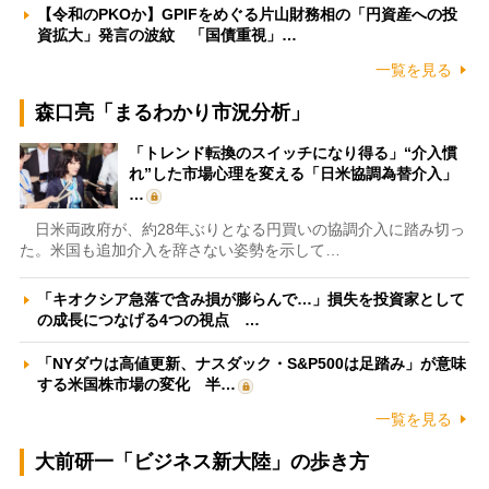
【令和のPKOか】GPIFをめぐる片山財務相の「円資産への投
資拡大」発言の波紋 「国債重視」…
一覧を見る
森口亮「まるわかり市況分析」
「トレンド転換のスイッチになり得る」“介入慣
れ”した市場心理を変える「日米協調為替介入」
…
日米両政府が、約28年ぶりとなる円買いの協調介入に踏み切っ
た。米国も追加介入を辞さない姿勢を示して…
「キオクシア急落で含み損が膨らんで…」損失を投資家として
の成長につなげる4つの視点 …
「NYダウは高値更新、ナスダック・S&P500は足踏み」が意味
する米国株市場の変化 半…
一覧を見る
大前研一「ビジネス新大陸」の歩き方