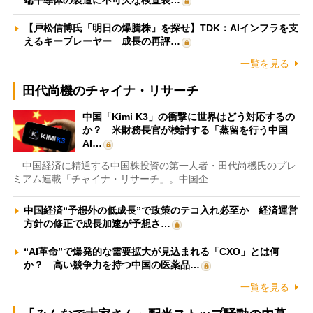
端半導体の製造に不可欠な検査装…
【戸松信博氏「明日の爆騰株」を探せ】TDK：AIインフラを支
えるキープレーヤー 成長の再評…
一覧を見る
田代尚機のチャイナ・リサーチ
中国「Kimi K3」の衝撃に世界はどう対応するの
か？ 米財務長官が検討する「蒸留を行う中国
AI…
中国経済に精通する中国株投資の第一人者・田代尚機氏のプレ
ミアム連載「チャイナ・リサーチ」。中国企…
中国経済“予想外の低成長”で政策のテコ入れ必至か 経済運営
方針の修正で成長加速が予想さ…
“AI革命”で爆発的な需要拡大が見込まれる「CXO」とは何
か？ 高い競争力を持つ中国の医薬品…
一覧を見る