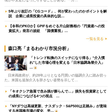
境が不安定になったりすることがある。一方…
5年ぶり改訂の「CGコード」、何が変わったのかポイントを解
説 企業に成長投資の具体的な説…
【令和のPKOか】GPIFをめぐる片山財務相の「円資産への投
資拡大」発言の波紋 「国債重視」…
一覧を見る
森口亮「まるわかり市況分析」
「トレンド転換のスイッチになり得る」“介入慣
れ”した市場心理を変える「日米協調為替介入」
…
日米両政府が、約28年ぶりとなる円買いの協調介入に踏み切っ
た。米国も追加介入を辞さない姿勢を示して…
「キオクシア急落で含み損が膨らんで…」損失を投資家として
の成長につなげる4つの視点 …
「NYダウは高値更新、ナスダック・S&P500は足踏み」が意味
する米国株市場の変化 半…