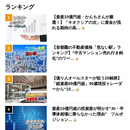
ランキング
【資産10億円超・かんちさんが厳
1
選！】「キオクシアの次」に資金が流
れる期待の高…
【首都圏の不動産価格「危ない駅」ラ
2
ンキング】“中古マンション売れ行き鈍
化”のワー…
【億り人オールスターが狙う20銘柄】
3
「総資産69億円超」90歳現役トレーダ
ーから“10…
資産10億円超の投資家が明かす“AI・半
4
導体相場に乗らなかった理由” フルポ
ジション…