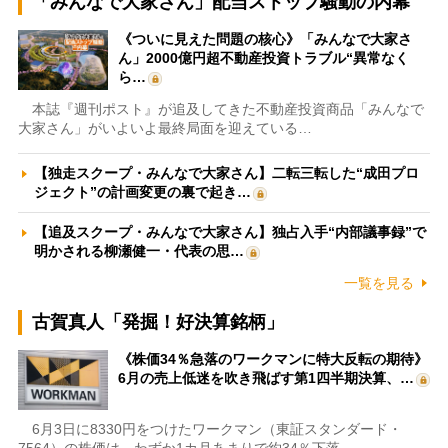
「みんなで大家さん」配当ストップ騒動の内幕
《ついに見えた問題の核心》「みんなで大家さ
ん」2000億円超不動産投資トラブル“異常なく
ら…
本誌『週刊ポスト』が追及してきた不動産投資商品「みんなで
大家さん」がいよいよ最終局面を迎えている…
【独走スクープ・みんなで大家さん】二転三転した“成田プロ
ジェクト”の計画変更の裏で起き…
【追及スクープ・みんなで大家さん】独占入手“内部議事録”で
明かされる柳瀬健一・代表の思…
一覧を見る
古賀真人「発掘！好決算銘柄」
《株価34％急落のワークマンに特大反転の期待》
6月の売上低迷を吹き飛ばす第1四半期決算、…
6月3日に8330円をつけたワークマン（東証スタンダード・