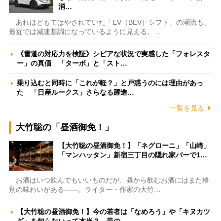
消…
あれほどもてはやされていた「EV（BEV）シフト」の潮流も、
最近では減速基調になっているように見える。…
《雪道の対応力を検証》シビアな状況で実感した「フォレスタ
ー」の真価 「ターボ」と「スト…
乗り込むと同時に「これが軽？」と戸惑うのには理由があっ
た 「日産ルークス」さらなる躍進…
一覧を見る
大竹聡の「昼酒御免！」
【大竹聡の昼酒御免！】「ネグローニ」「山崎」
「マンハッタン」新宿三丁目の隠れ家バーで1…
お酒はいつ飲んでもいいものだが、昼から飲むお酒にはまた格
別の味わいがある――。ライター・作家の大竹…
【大竹聡の昼酒御免！】今の若者は「なめろう」や「キヌカツ