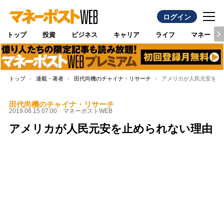
ログイン
トップ
投資
ビジネス
キャリア
ライフ
マネー
トップ
連載・著者
田代尚機のチャイナ・リサーチ
アメリカが人民元安を止
田代尚機のチャイナ・リサーチ
2019.08.15 07:00
マネーポストWEB
アメリカが人民元安を止められない理由
Loaded
:
95.43%
/
Unmute