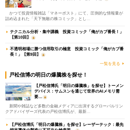
かつて投資情報雑誌「マネーポスト」にて、圧倒的な情報量が
詰め込まれた「天下無敵の株コミック」とし…
テクニカル分析・集中講義 投資コミック「俺がカブ番長！」
【第10回】
不透明相場に勝つ信用取引の極意 投資コミック「俺がカブ番
長！」【第9回】
一覧を見る
戸松信博の明日の爆騰株を探せ！
【戸松信博氏「明日の爆騰株」を探せ】トーメン
デバイス：サムスンを通じて世界のAIメモリ需
要…
新聞や雑誌など多数の金融メディアに出演するグローバルリン
クアドバイザーズ代表の戸松信博氏が、最新…
【戸松信博氏「明日の爆騰株」を探せ】レーザーテック：最先