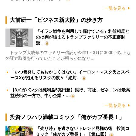
一覧を見る
大前研一「ビジネス新大陸」の歩き方
「イラン戦争を利用して儲けている」利益相反と
の批判が強まるトランプファミリーの不正蓄財
疑…
トランプ大統領のファミリー信託が今年1～3月に3000回以上も
の証券取引を行っていたことが明らかになり…
「いつ暴発してもおかしくはない」イーロン・マスク氏とスペ
ースXが抱えるリスクの数々「絶対…
【3メガバンクは純利益5兆円超】銀行、商社、ゼネコンは最高
益続出の一方で、中小企業・…
一覧を見る
投資ノウハウ満載コミック「俺がカブ番長！」
「売り時」を逃さないトレンド見極め術 投資コ
ミック「俺がカブ番長！」【第11回】