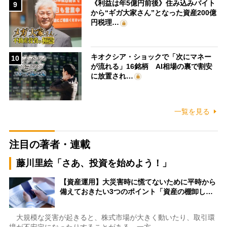
《利益は年5億円前後》住み込みバイト
9
から“ギガ大家さん”となった資産200億
円税理…
キオクシア・ショックで「次にマネー
10
が流れる」16銘柄 AI相場の裏で割安
に放置され…
一覧を見る
注目の著者・連載
藤川里絵「さあ、投資を始めよう！」
【資産運用】大災害時に慌てないために平時から
備えておきたい3つのポイント「資産の棚卸し…
大規模な災害が起きると、株式市場が大きく動いたり、取引環