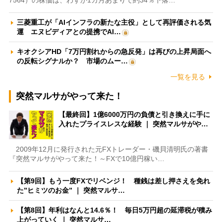
7564）の株価は、わずか1カ月あまりで約34％下落…
三菱重工が「AIインフラの新たな主役」として再評価される気
運 エヌビディアとの提携でAI…
キオクシアHD「7万円割れからの急反発」は再びの上昇局面へ
の反転シグナルか？ 市場のムー…
一覧を見る
突然マルサがやって来た！
【最終回】1億6000万円の負債と引き換えに手に
入れたプライスレスな経験 ｜ 突然マルサがや…
2009年12月に発行された元FXトレーダー・磯貝清明氏の著書
『突然マルサがやって来た！～FXで10億円稼い…
【第9回】もう一度FXでリベンジ！ 種銭は差し押さえを免れ
た”ヒミツのお金” ｜ 突然マルサ…
【第8回】年利はなんと14.6％！ 毎日5万円超の延滞税が積み
上がっていく ｜ 突然マルサ…