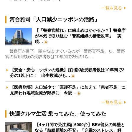
一覧を見る
河合雅司「人口減少ニッポンの活路」
【「警察官離れ」に歯止めはかかるか？】警察庁
が本気で取り組む「警察組織の構造改革」 実
現…
警察庁が目下、頭を悩ませているのが「警察官不足」だ。警察
官の採用試験の受験者数は10年間で2分の1以…
【安全・安心ニッポンの危機】採用試験受験者数は10年間で2
分の1以下に！ 出生数減がも…
【医療崩壊】人口減少で「医師不足」に加えて「患者不足」に
見舞われ地域医療が限界に 今後…
一覧を見る
快適クルマ生活 乗ってみた、使ってみた
【4ヶ月間で受注累計6000台】BEV普及の障壁と
なる「航続距離の不安」「充電のストレス」解