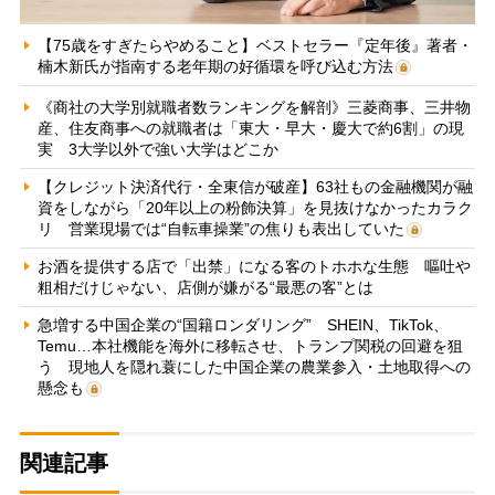
【75歳をすぎたらやめること】ベストセラー『定年後』著者・
楠木新氏が指南する老年期の好循環を呼び込む方法
《商社の大学別就職者数ランキングを解剖》三菱商事、三井物
産、住友商事への就職者は「東大・早大・慶大で約6割」の現
実 3大学以外で強い大学はどこか
【クレジット決済代行・全東信が破産】63社もの金融機関が融
資をしながら「20年以上の粉飾決算」を見抜けなかったカラク
リ 営業現場では“自転車操業”の焦りも表出していた
お酒を提供する店で「出禁」になる客のトホホな生態 嘔吐や
粗相だけじゃない、店側が嫌がる“最悪の客”とは
急増する中国企業の“国籍ロンダリング” SHEIN、TikTok、
Temu…本社機能を海外に移転させ、トランプ関税の回避を狙
う 現地人を隠れ蓑にした中国企業の農業参入・土地取得への
懸念も
関連記事