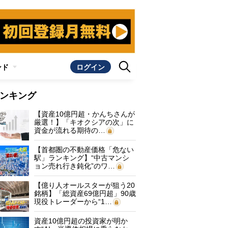
ンド
ログイン
ンキング
【資産10億円超・かんちさんが
厳選！】「キオクシアの次」に
資金が流れる期待の…
【首都圏の不動産価格「危ない
駅」ランキング】“中古マンシ
ョン売れ行き鈍化”のワ…
【億り人オールスターが狙う20
銘柄】「総資産69億円超」90歳
現役トレーダーから“1…
資産10億円超の投資家が明か