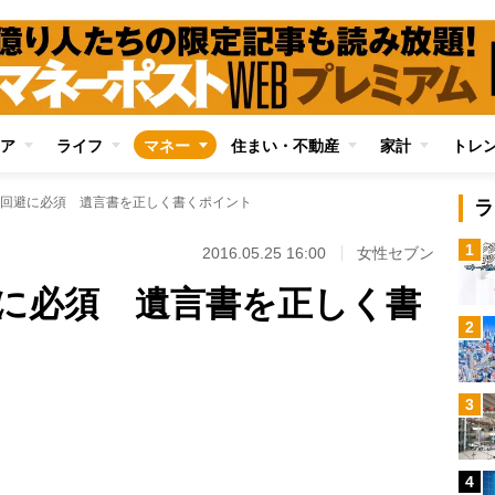
ア
ライフ
マネー
住まい・不動産
家計
トレ
回避に必須 遺言書を正しく書くポイント
ラ
1
2016.05.25 16:00
女性セブン
に必須 遺言書を正しく書
2
Loaded
:
3
96.70%
/
4