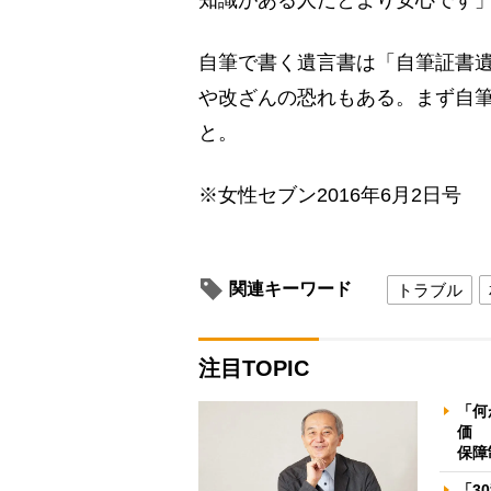
自筆で書く遺言書は「自筆証書
や改ざんの恐れもある。まず自
と。
※女性セブン2016年6月2日号
関連キーワード
トラブル
注目TOPIC
「何
価 
保障
「3