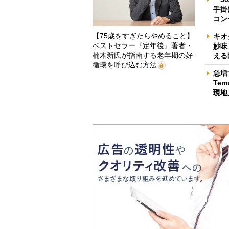
手掛
コン
【75歳をすぎたらやめること】
キオ
ベストセラー『定年後』著者・
妙味
楠木新氏が指南する老年期の好
える
循環を呼び込む方法
急増
Te
現地