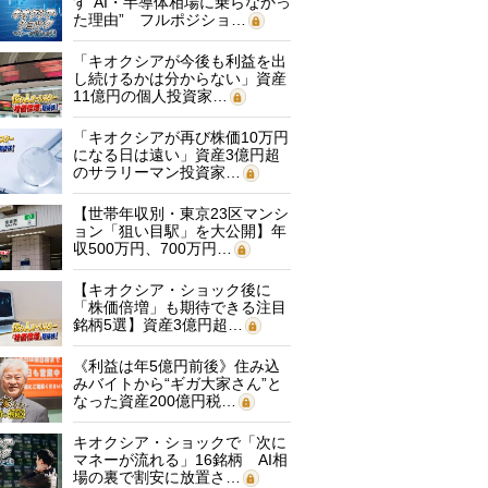
す“AI・半導体相場に乗らなかっ
た理由” フルポジショ…
「キオクシアが今後も利益を出
し続けるかは分からない」資産
11億円の個人投資家…
「キオクシアが再び株価10万円
になる日は遠い」資産3億円超
のサラリーマン投資家…
【世帯年収別・東京23区マンシ
ョン「狙い目駅」を大公開】年
収500万円、700万円…
【キオクシア・ショック後に
「株価倍増」も期待できる注目
銘柄5選】資産3億円超…
《利益は年5億円前後》住み込
みバイトから“ギガ大家さん”と
なった資産200億円税…
キオクシア・ショックで「次に
マネーが流れる」16銘柄 AI相
場の裏で割安に放置さ…