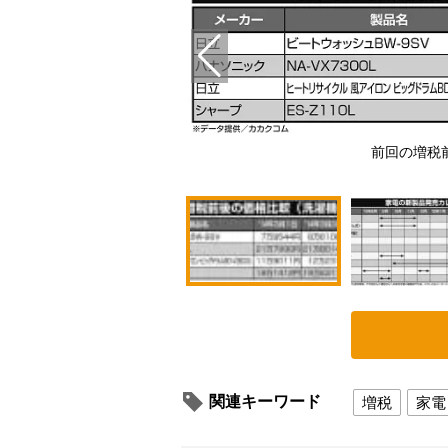
前回の増税
関連キーワード
増税
家電