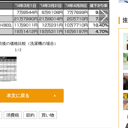
注
前後の価格比較（洗濯機の場合）
1
/
2
本文に戻る
消費税
節約
買い物