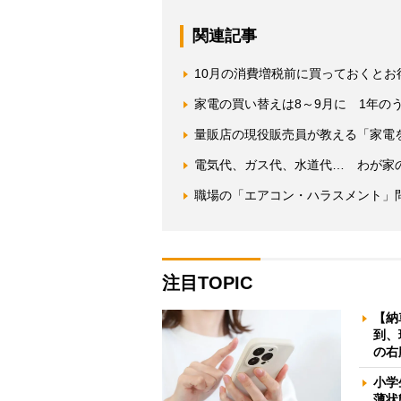
関連記事
10月の消費増税前に買っておくとお
家電の買い替えは8～9月に 1年の
量販店の現役販売員が教える「家電
電気代、ガス代、水道代… わが家の
職場の「エアコン・ハラスメント」
注目TOPIC
【納
到、
の右
小学
薄状