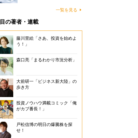
一覧を見る
目の著者・連載
藤川里絵「さあ、投資を始めよ
う！」
家電の新製品発売カレンダー
森口亮「まるわかり市況分析」
大前研一「ビジネス新大陸」の
歩き方
投資ノウハウ満載コミック「俺
がカブ番長！」
戸松信博の明日の爆騰株を探
せ！