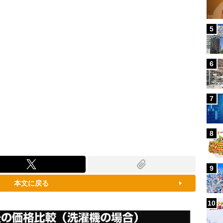
5
6
7
8
9
本文に戻る
10