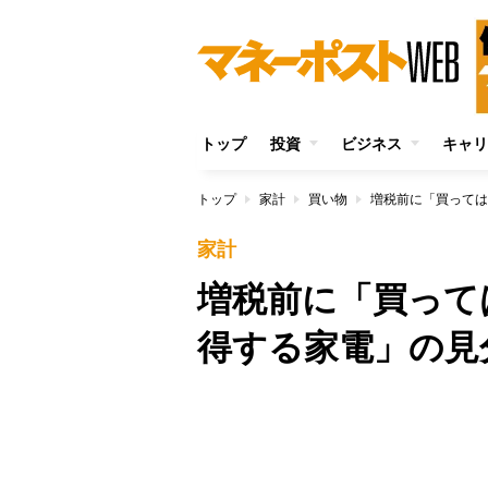
トップ
投資
ビジネス
キャリ
トップ
家計
買い物
増税前に「買っては
家計
増税前に「買って
得する家電」の見
/
Unmute