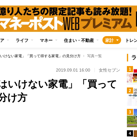
ア
ライフ
マネー
住まい・不動産
家計
トレ
いけない家電」「買って得する家電」の見分け方
写真一覧
ラ
1
2019.09.01 16:00
女性セブン
はいけない家電」「買って
2
分け方
3
Loaded
:
80.92%
4