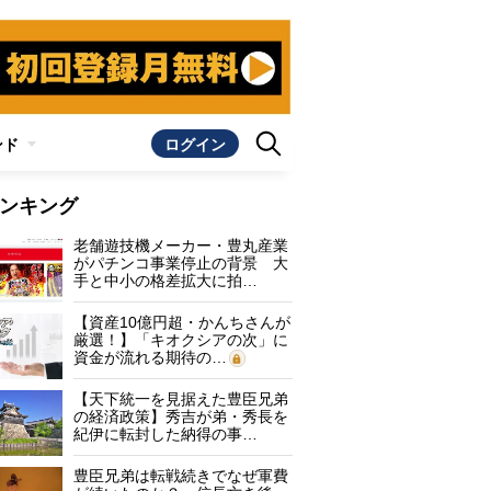
ンド
ログイン
ンキング
老舗遊技機メーカー・豊丸産業
がパチンコ事業停止の背景 大
手と中小の格差拡大に拍…
【資産10億円超・かんちさんが
厳選！】「キオクシアの次」に
資金が流れる期待の…
【天下統一を見据えた豊臣兄弟
の経済政策】秀吉が弟・秀長を
紀伊に転封した納得の事…
豊臣兄弟は転戦続きでなぜ軍費