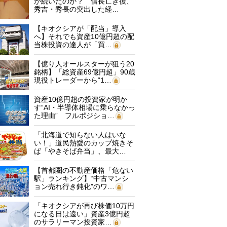
が続いたのか？ 信長亡き後、
秀吉・秀長の突出した経…
【キオクシアが「配当」導入
へ】それでも資産10億円超の配
当株投資の達人が「買…
【億り人オールスターが狙う20
銘柄】「総資産69億円超」90歳
現役トレーダーから“1…
資産10億円超の投資家が明か
す“AI・半導体相場に乗らなかっ
た理由” フルポジショ…
「北海道で知らない人はいな
い！」道民熱愛のカップ焼きそ
ば「やきそば弁当」、最大…
【首都圏の不動産価格「危ない
駅」ランキング】“中古マンシ
ョン売れ行き鈍化”のワ…
「キオクシアが再び株価10万円
になる日は遠い」資産3億円超
のサラリーマン投資家…