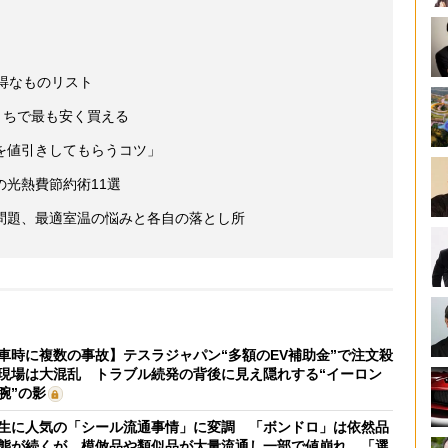
得なものリスト
うちで最も安く買える
を値引きしてもらうコツ」
光熱費節約術11選
問題、最適室温の悩みと各自の落とし所
車時に複数の事故】テスラジャパン“多額のEV補助金”で注文殺
現場は大混乱 トラブル続発の背後に見え隠れする“イーロン
腕”の影
生に人気の「シール流通事情」に変調 「ボンドロ」は依然品
態が続くが、模倣品や類似品が大量流通し一部で値崩れ 「選