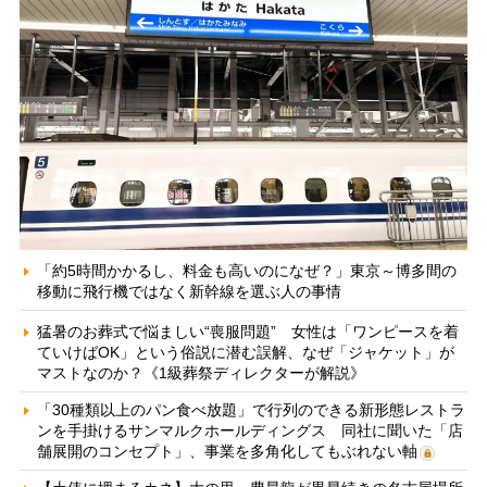
「約5時間かかるし、料金も高いのになぜ？」東京～博多間の
移動に飛行機ではなく新幹線を選ぶ人の事情
猛暑のお葬式で悩ましい“喪服問題” 女性は「ワンピースを着
ていけばOK」という俗説に潜む誤解、なぜ「ジャケット」が
マストなのか？《1級葬祭ディレクターが解説》
「30種類以上のパン食べ放題」で行列のできる新形態レストラ
ンを手掛けるサンマルクホールディングス 同社に聞いた「店
舗展開のコンセプト」、事業を多角化してもぶれない軸