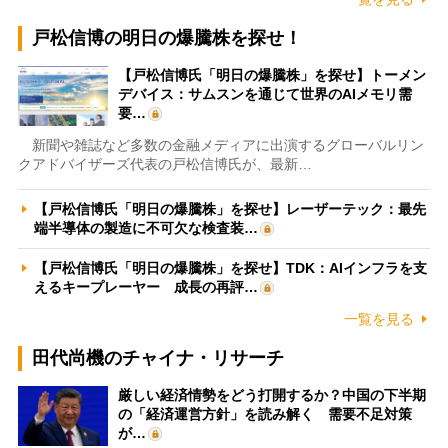
戸松信博の明日の爆騰株を探せ！
【戸松信博氏「明日の爆騰株」を探せ】トーメン
デバイス：サムスンを通じて世界のAIメモリ需
要…
新聞や雑誌など多数の金融メディアに出演するグローバルリン
クアドバイザーズ代表の戸松信博氏が、最新…
【戸松信博氏「明日の爆騰株」を探せ】レーザーテック：最先
端半導体の製造に不可欠な検査装…
【戸松信博氏「明日の爆騰株」を探せ】TDK：AIインフラを支
えるキープレーヤー 成長の再評…
一覧を見る
田代尚機のチャイナ・リサーチ
厳しい経済情勢をどう打開するか？中国の下半期
の「経済運営方針」を読み解く 需要不足対策
が…