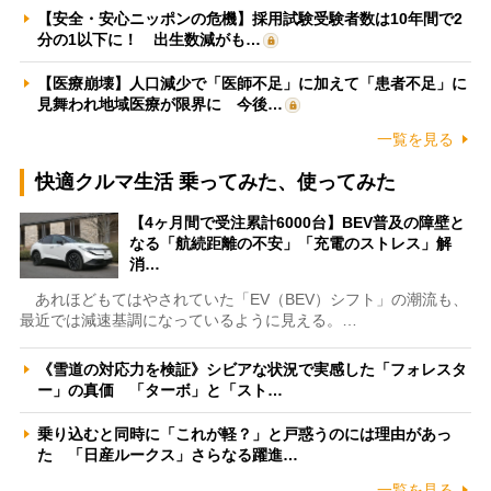
【安全・安心ニッポンの危機】採用試験受験者数は10年間で2
分の1以下に！ 出生数減がも…
【医療崩壊】人口減少で「医師不足」に加えて「患者不足」に
見舞われ地域医療が限界に 今後…
一覧を見る
快適クルマ生活 乗ってみた、使ってみた
【4ヶ月間で受注累計6000台】BEV普及の障壁と
なる「航続距離の不安」「充電のストレス」解
消…
あれほどもてはやされていた「EV（BEV）シフト」の潮流も、
最近では減速基調になっているように見える。…
《雪道の対応力を検証》シビアな状況で実感した「フォレスタ
ー」の真価 「ターボ」と「スト…
乗り込むと同時に「これが軽？」と戸惑うのには理由があっ
た 「日産ルークス」さらなる躍進…
一覧を見る