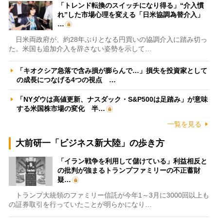
「トレンド転換のスイッチになり得る」“介入慣
れ”した市場心理を変える「日米協調為替介入」
…
日米両政府が、約28年ぶりとなる円買いの協調介入に踏み切っ
た。米国も追加介入を辞さない姿勢を示して…
「キオクシア急落で含み損が膨らんで…」損失を投資家として
の成長につなげる4つの視点 …
「NYダウは高値更新、ナスダック・S&P500は足踏み」が意味
する米国株市場の変化 半…
一覧を見る
大前研一「ビジネス新大陸」の歩き方
「イラン戦争を利用して儲けている」利益相反と
の批判が強まるトランプファミリーの不正蓄財
疑…
トランプ大統領のファミリー信託が今年1～3月に3000回以上も
の証券取引を行っていたことが明らかになり…