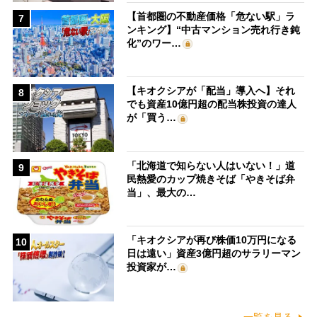
【首都圏の不動産価格「危ない駅」ラ
7
ンキング】“中古マンション売れ行き鈍
化”のワー…
【キオクシアが「配当」導入へ】それ
8
でも資産10億円超の配当株投資の達人
が「買う…
「北海道で知らない人はいない！」道
9
民熱愛のカップ焼きそば「やきそば弁
当」、最大の…
「キオクシアが再び株価10万円になる
10
日は遠い」資産3億円超のサラリーマン
投資家が…
一覧を見る