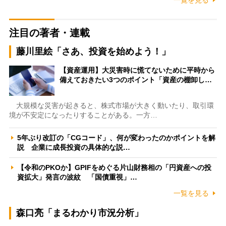
注目の著者・連載
藤川里絵「さあ、投資を始めよう！」
【資産運用】大災害時に慌てないために平時から
備えておきたい3つのポイント「資産の棚卸し…
大規模な災害が起きると、株式市場が大きく動いたり、取引環
境が不安定になったりすることがある。一方…
5年ぶり改訂の「CGコード」、何が変わったのかポイントを解
説 企業に成長投資の具体的な説…
【令和のPKOか】GPIFをめぐる片山財務相の「円資産への投
資拡大」発言の波紋 「国債重視」…
一覧を見る
森口亮「まるわかり市況分析」