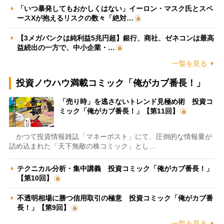
「いつ暴発してもおかしくはない」イーロン・マスク氏とスペ
ースXが抱えるリスクの数々「絶対…
【3メガバンクは純利益5兆円超】銀行、商社、ゼネコンは最高
益続出の一方で、中小企業・…
一覧を見る
投資ノウハウ満載コミック「俺がカブ番長！」
「売り時」を逃さないトレンド見極め術 投資コ
ミック「俺がカブ番長！」【第11回】
かつて投資情報雑誌「マネーポスト」にて、圧倒的な情報量が
詰め込まれた「天下無敵の株コミック」とし…
テクニカル分析・集中講義 投資コミック「俺がカブ番長！」
【第10回】
不透明相場に勝つ信用取引の極意 投資コミック「俺がカブ番
長！」【第9回】
一覧を見る