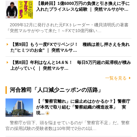
【最終回】1億6000万円の負債と引き換えに手に
入れたプライスレスな経験 ｜ 突然マルサがや…
2009年12月に発行された元FXトレーダー・磯貝清明氏の著書
『突然マルサがやって来た！～FXで10億円稼い…
【第9回】もう一度FXでリベンジ！ 種銭は差し押さえを免れ
た”ヒミツのお金” ｜ 突然マルサ…
【第8回】年利はなんと14.6％！ 毎日5万円超の延滞税が積み
上がっていく ｜ 突然マルサ…
一覧を見る
河合雅司「人口減少ニッポンの活路」
【「警察官離れ」に歯止めはかかるか？】警察庁
が本気で取り組む「警察組織の構造改革」 実
現…
警察庁が目下、頭を悩ませているのが「警察官不足」だ。警察
官の採用試験の受験者数は10年間で2分の1以…