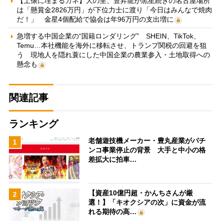
【土俵に埋まるカネ】大の里、豊昇龍が黒星続きの名古屋場所
は「懸賞金2826万円」が下位力士に渡り「今日はみんなで焼肉
だ！」 金星4個配給で協会は年96万円の支出増に
急増する中国企業の“国籍ロンダリング” SHEIN、TikTok、
Temu…本社機能を海外に移転させ、トランプ関税の回避を狙
う 現地人を隠れ蓑にした中国企業の農業参入・土地取得への
懸念も
関連記事
ランキング
老舗遊技機メーカー・豊丸産業がパチ
1
ンコ事業停止の背景 大手と中小の格
差拡大に拍車…
【資産10億円超・かんちさんが厳
2
選！】「キオクシアの次」に資金が流
れる期待の高…