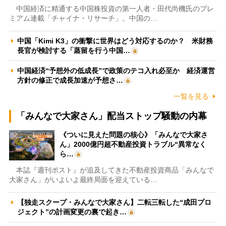
中国経済に精通する中国株投資の第一人者・田代尚機氏のプレ
ミアム連載「チャイナ・リサーチ」。中国の…
中国「Kimi K3」の衝撃に世界はどう対応するのか？ 米財務
長官が検討する「蒸留を行う中国…
中国経済“予想外の低成長”で政策のテコ入れ必至か 経済運営
方針の修正で成長加速が予想さ…
一覧を見る
「みんなで大家さん」配当ストップ騒動の内幕
《ついに見えた問題の核心》「みんなで大家さ
ん」2000億円超不動産投資トラブル“異常なく
ら…
本誌『週刊ポスト』が追及してきた不動産投資商品「みんなで
大家さん」がいよいよ最終局面を迎えている…
【独走スクープ・みんなで大家さん】二転三転した“成田プロ
ジェクト”の計画変更の裏で起き…