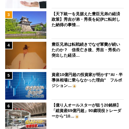
【天下統一を見据えた豊臣兄弟の経済
3
政策】秀吉が弟・秀長を紀伊に転封し
た納得の事情…
豊臣兄弟は転戦続きでなぜ軍費が続い
4
たのか？ 信長亡き後、秀吉・秀長の
突出した経済…
資産10億円超の投資家が明かす“AI・半
5
導体相場に乗らなかった理由” フルポ
ジション…
【億り人オールスターが狙う20銘柄】
6
「総資産69億円超」90歳現役トレーダ
ーから“10…