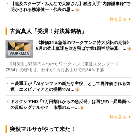
【追及スクープ・みんなで大家さん】独占入手“内部議事録”で
明かされる柳瀬健一・代表の思…
一覧を見る
古賀真人「発掘！好決算銘柄」
《株価34％急落のワークマンに特大反転の期待》
6月の売上低迷を吹き飛ばす第1四半期決算、…
6月3日に8330円をつけたワークマン（東証スタンダード・
7564）の株価は、わずか1カ月あまりで約34％下落…
三菱重工が「AIインフラの新たな主役」として再評価される気
運 エヌビディアとの提携でAI…
キオクシアHD「7万円割れからの急反発」は再びの上昇局面へ
の反転シグナルか？ 市場のムー…
一覧を見る
突然マルサがやって来た！