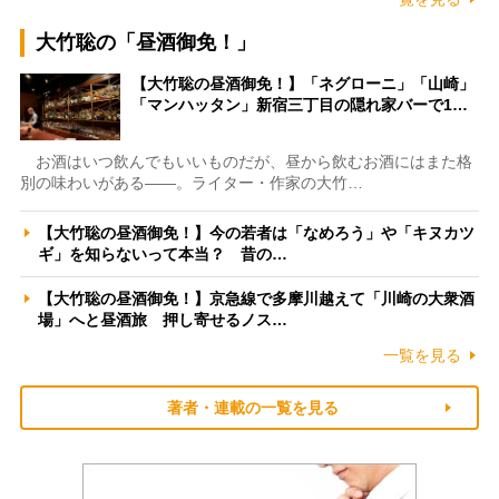
大竹聡の「昼酒御免！」
【大竹聡の昼酒御免！】「ネグローニ」「山崎」
「マンハッタン」新宿三丁目の隠れ家バーで1…
お酒はいつ飲んでもいいものだが、昼から飲むお酒にはまた格
別の味わいがある――。ライター・作家の大竹…
【大竹聡の昼酒御免！】今の若者は「なめろう」や「キヌカツ
ギ」を知らないって本当？ 昔の…
【大竹聡の昼酒御免！】京急線で多摩川越えて「川崎の大衆酒
場」へと昼酒旅 押し寄せるノス…
一覧を見る
著者・連載の一覧を見る